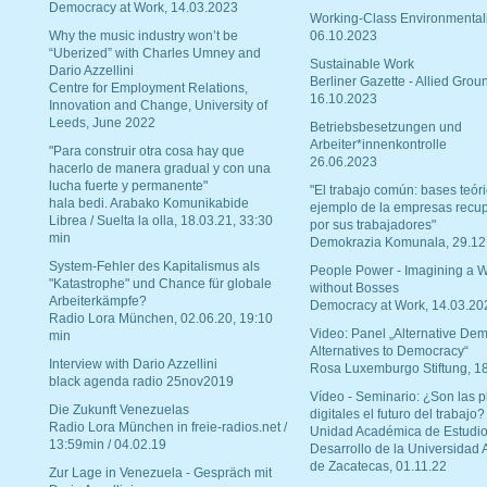
Democracy at Work, 14.03.2023
Working-Class Environmental
Why the music industry won’t be
06.10.2023
“Uberized” with Charles Umney and
Sustainable Work
Dario Azzellini
Berliner Gazette - Allied Grou
Centre for Employment Relations,
16.10.2023
Innovation and Change, University of
Leeds, June 2022
Betriebsbesetzungen und
Arbeiter*innenkontrolle
"Para construir otra cosa hay que
26.06.2023
hacerlo de manera gradual y con una
lucha fuerte y permanente"
"El trabajo común: bases teóri
hala bedi. Arabako Komunikabide
ejemplo de la empresas recu
Librea / Suelta la olla, 18.03.21, 33:30
por sus trabajadores"
min
Demokrazia Komunala, 29.12
System-Fehler des Kapitalismus als
People Power - Imagining a W
"Katastrophe" und Chance für globale
without Bosses
Arbeiterkämpfe?
Democracy at Work, 14.03.20
Radio Lora München, 02.06.20, 19:10
Video: Panel „Alternative Dem
min
Alternatives to Democracy“
Interview with Dario Azzellini
Rosa Luxemburgo Stiftung, 1
black agenda radio 25nov2019
Vídeo - Seminario: ¿Son las p
Die Zukunft Venezuelas
digitales el futuro del trabajo?
Radio Lora München in freie-radios.net /
Unidad Académica de Estudio
13:59min / 04.02.19
Desarrollo de la Universidad
de Zacatecas, 01.11.22
Zur Lage in Venezuela - Gespräch mit