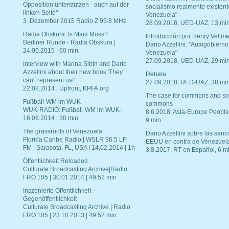
Opposition unterstützen - auch auf der
socialismo realmente existent
linken Seite"
Venezuela"
3. Dezember 2015 Radio Z 95.8 MHz
28.09.2018, UED-UAZ, 13 min
Radia Obskura: Is Marx Muss?
Introducción por Henry Veltme
Berliner Runde - Radia Obskura |
Dario Azzellini: "Autogobierno
24.06.2015 | 60 min.
Venezuela"
27.09.2018, UED-UAZ, 29 min
Interview with Marina Sitrin and Dario
Azzellini about their new book 'They
Debate
can't represent us!'
27.09.2018, UED-UAZ, 38 min
22.08.2014 | Upfront, KPFA.org
The case for commons and so
Fußball-WM im WUK
commons
WUK-RADIO: Fußball-WM im WUK |
8.6.2018, Asia-Europe People
16.06.2014 | 30 min
9 min.
The grassroots of Venezuela
Dario Azzellini sobre las san
Florida Caribe Radio | WSLR 96.5 LP
EEUU en contra de Venezuel
FM | Sarasota, FL, USA | 14.02.2014 | 1h
3.8.2017, RT en Español, 6 mi
Öffentlichkeit Reloaded
Culturale Broadcasting Archive|Radio
FRO 105 | 30.01.2014 | 49:52 min
Inszenierte Öffentlichkeit –
Gegenöffentlichkeit
Culturale Broadcasting Archive | Radio
FRO 105 | 23.10.2013 | 49:52 min