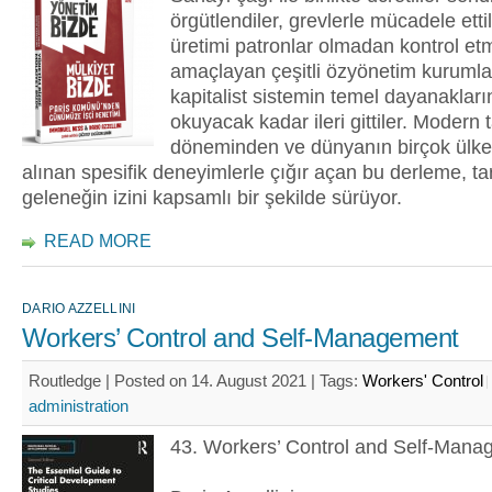
örgütlendiler, grevlerle mücadele etti
üretimi patronlar olmadan kontrol et
amaçlayan çeşitli özyönetim kurumla
kapitalist sistemin temel dayanakla
okuyacak kadar ileri gittiler. Modern t
döneminden ve dünyanın birçok ülk
alınan spesifik deneyimlerle çığır açan bu derleme, ta
geleneğin izini kapsamlı bir şekilde sürüyor.
READ MORE
DARIO AZZELLINI
Workers’ Control and Self-Management
Routledge | Posted on 14. August 2021 |
Tags:
Workers' Control
administration
43. Workers’ Control and Self-Ma