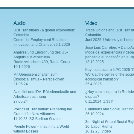
Audio
Video
Just Transitions - a global exploration:
Trade Unions and Just Transit
Colombia
Colombia
Centre for Employment Relations,
Juni 2025, University of Leed
Innovation and Change, 26.1.2026
Josè Luis Carretero y Dario Az
Analyse und Einordnung des US-
Modelos, experiencias y deba
Angriffs auf Venezuela
pensar la autogestión en el si
Radiozwitschern #39, Radio Corax
13.12.2025
10.1.2026
Keynote Lecture ILPC 2025 "P
Mit Genossenschaften zum
Work at the centre of the socio
Ökosozialismus – Perspektiven
ecological transition"
21.05.24
25.4.2025
Azzellini und IDA: Rätedemokratie und
¿Hay caminos para la Resiste
Arbeitszeitrechnung
utopías?
27.05.24
6.11.2024, 1:33 h
Politics of Translation: Preparing the
Commons and Social Transfo
Ground for New Alliances
26.10.2024
11.10.23, BG Berliner Gazette
3rd Night of Global Social Rig
People Power - Imagining a World
10: Labor Rights
without Bosses
10.12.23. Video