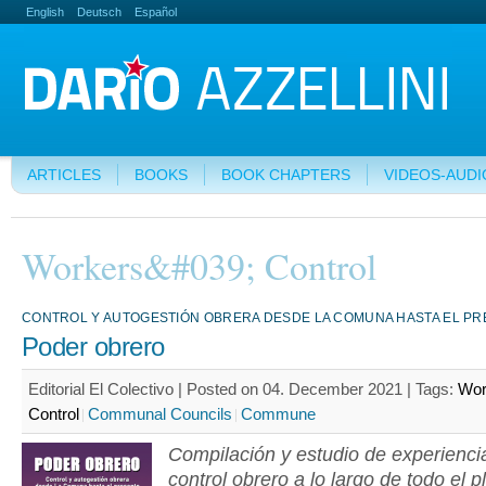
English
Deutsch
Español
ARTICLES
BOOKS
BOOK CHAPTERS
VIDEOS-AUDI
Workers&#039; Control
CONTROL Y AUTOGESTIÓN OBRERA DESDE LA COMUNA HASTA EL P
Poder obrero
Editorial El Colectivo | Posted on 04. December 2021 |
Tags:
Wor
Control
Communal Councils
Commune
Compilación y estudio de experienci
control obrero a lo largo de todo el p