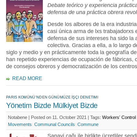
Debate teórico y experiencia práctic
defensa de una práctica obrera revol
Desde los albores de la era industrial
casi única arma de lxs trabajadorxs 
defensa de sus intereses ha sido la 
colectiva. Gracias a ella, a lo largo d
siglo y medio y en prácticamente toda la geografía de
han repetido experiencias de ocupación de fábricas, c
de consejos obreros y democratización de los centros
READ MORE
PARIS KOMÜNÜ’NDEN GÜNÜMÜZE İŞÇI DENETIMI
Yönetim Bizde Mülkiyet Bizde
Notabene | Posted on 11. October 2021 |
Tags:
Workers' Control
Movements
Communal Councils
Commune
Sanayi çağı ile birlikte ücretliler sen