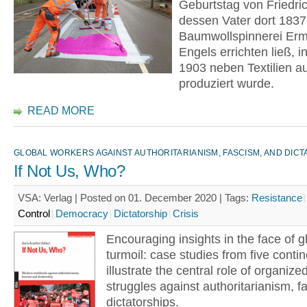
Geburtstag von Friedri
dessen Vater dort 1837
Baumwollspinnerei Er
Engels errichten ließ, i
1903 neben Textilien a
produziert wurde.
READ MORE
GLOBAL WORKERS AGAINST AUTHORITARIANISM, FASCISM, AND DICT
If Not Us, Who?
VSA: Verlag | Posted on 01. December 2020 |
Tags:
Resistance
Control
Democracy
Dictatorship
Crisis
Encouraging insights in the face of g
turmoil: case studies from five conti
illustrate the central role of organize
struggles against authoritarianism, f
dictatorships.