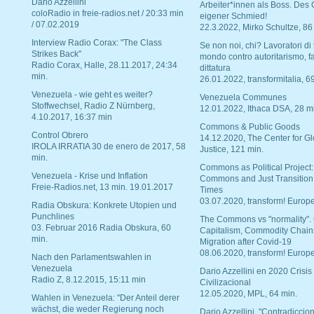
Dario Azzellini
Arbeiter*innen als Boss. Des
coloRadio in freie-radios.net / 20:33 min
eigener Schmied!
/ 07.02.2019
22.3.2022, Mirko Schultze, 86
Interview Radio Corax: "The Class
Se non noi, chi? Lavoratori di t
Strikes Back"
mondo contro autoritarismo, f
Radio Corax, Halle, 28.11.2017, 24:34
dittatura
min.
26.01.2022, transformitalia, 6
Venezuela - wie geht es weiter?
Venezuela Communes
Stoffwechsel, Radio Z Nürnberg,
12.01.2022, Ithaca DSA, 28 m
4.10.2017, 16:37 min
Commons & Public Goods
Control Obrero
14.12.2020, The Center for Gl
IROLA IRRATIA 30 de enero de 2017, 58
Justice, 121 min.
min.
Commons as Political Project:
Venezuela - Krise und Inflation
Commons and Just Transition
Freie-Radios.net, 13 min. 19.01.2017
Times
03.07.2020, transform! Europe
Radia Obskura: Konkrete Utopien und
Punchlines
The Commons vs "normality".
03. Februar 2016 Radia Obskura, 60
Capitalism, Commodity Chain
min.
Migration after Covid-19
08.06.2020, transform! Europe
Nach den Parlamentswahlen in
Venezuela
Dario Azzellini en 2020 Crisis
Radio Z, 8.12.2015, 15:11 min
Civilizacional
12.05.2020, MPL, 64 min.
Wahlen in Venezuela: "Der Anteil derer
wächst, die weder Regierung noch
Dario Azzellini, "Contradiccio