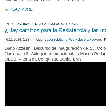
Countries." 5 June 2025, Brussels. 17 Min.
READ MORE
ENTRE LA CRISIS CLIMÁTICA, ECOLÓGICA Y SOCIAL
¿Hay caminos para la Resistencia y las ut
6.11.2024, 1:33 h |
Tags:
Labor relations
Workplace takeovers
K
Dario Azzellini: Discurso de inauguración del 15. Col
Nacional e 8. Colóquio Internacional do Museu Peda
UESB. Vitoria da Conquista, Bahía, Brasil.