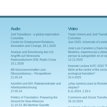
Audio
Video
Just Transitions - a global exploration:
Trade Unions and Just Transit
Colombia
Colombia
Centre for Employment Relations,
Juni 2025, University of Leed
Innovation and Change, 26.1.2026
Josè Luis Carretero y Dario Az
Analyse und Einordnung des US-
Modelos, experiencias y deba
Angriffs auf Venezuela
pensar la autogestión en el si
Radiozwitschern #39, Radio Corax
13.12.2025
10.1.2026
Keynote Lecture ILPC 2025 "P
Mit Genossenschaften zum
Work at the centre of the socio
Ökosozialismus – Perspektiven
ecological transition"
21.05.24
25.4.2025
Azzellini und IDA: Rätedemokratie und
¿Hay caminos para la Resiste
Arbeitszeitrechnung
utopías?
27.05.24
6.11.2024, 1:33 h
Politics of Translation: Preparing the
Commons and Social Transfo
Ground for New Alliances
26.10.2024
11.10.23, BG Berliner Gazette