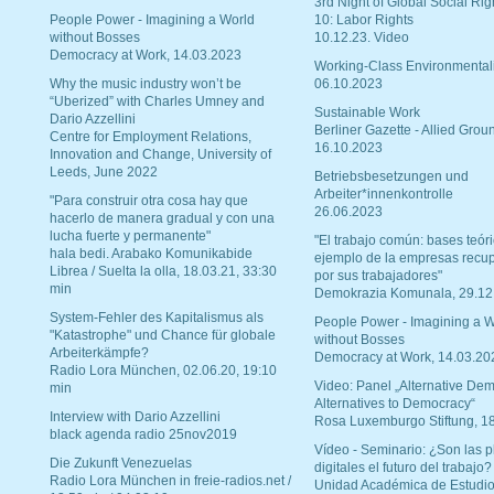
3rd Night of Global Social Rig
People Power - Imagining a World
10: Labor Rights
without Bosses
10.12.23. Video
Democracy at Work, 14.03.2023
Working-Class Environmental
Why the music industry won’t be
06.10.2023
“Uberized” with Charles Umney and
Sustainable Work
Dario Azzellini
Berliner Gazette - Allied Grou
Centre for Employment Relations,
16.10.2023
Innovation and Change, University of
Leeds, June 2022
Betriebsbesetzungen und
Arbeiter*innenkontrolle
"Para construir otra cosa hay que
26.06.2023
hacerlo de manera gradual y con una
lucha fuerte y permanente"
"El trabajo común: bases teóri
hala bedi. Arabako Komunikabide
ejemplo de la empresas recu
Librea / Suelta la olla, 18.03.21, 33:30
por sus trabajadores"
min
Demokrazia Komunala, 29.12
System-Fehler des Kapitalismus als
People Power - Imagining a W
"Katastrophe" und Chance für globale
without Bosses
Arbeiterkämpfe?
Democracy at Work, 14.03.20
Radio Lora München, 02.06.20, 19:10
Video: Panel „Alternative Dem
min
Alternatives to Democracy“
Interview with Dario Azzellini
Rosa Luxemburgo Stiftung, 1
black agenda radio 25nov2019
Vídeo - Seminario: ¿Son las p
Die Zukunft Venezuelas
digitales el futuro del trabajo?
Radio Lora München in freie-radios.net /
Unidad Académica de Estudio