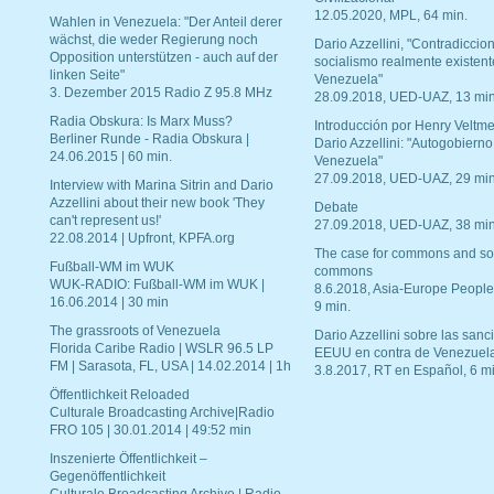
12.05.2020, MPL, 64 min.
Wahlen in Venezuela: "Der Anteil derer
wächst, die weder Regierung noch
Dario Azzellini, "Contradiccio
Opposition unterstützen - auch auf der
socialismo realmente existent
linken Seite"
Venezuela"
3. Dezember 2015 Radio Z 95.8 MHz
28.09.2018, UED-UAZ, 13 min
Radia Obskura: Is Marx Muss?
Introducción por Henry Veltme
Berliner Runde - Radia Obskura |
Dario Azzellini: "Autogobierno
24.06.2015 | 60 min.
Venezuela"
27.09.2018, UED-UAZ, 29 min
Interview with Marina Sitrin and Dario
Azzellini about their new book 'They
Debate
can't represent us!'
27.09.2018, UED-UAZ, 38 min
22.08.2014 | Upfront, KPFA.org
The case for commons and so
Fußball-WM im WUK
commons
WUK-RADIO: Fußball-WM im WUK |
8.6.2018, Asia-Europe People
16.06.2014 | 30 min
9 min.
The grassroots of Venezuela
Dario Azzellini sobre las san
Florida Caribe Radio | WSLR 96.5 LP
EEUU en contra de Venezuel
FM | Sarasota, FL, USA | 14.02.2014 | 1h
3.8.2017, RT en Español, 6 mi
Öffentlichkeit Reloaded
Culturale Broadcasting Archive|Radio
FRO 105 | 30.01.2014 | 49:52 min
Inszenierte Öffentlichkeit –
Gegenöffentlichkeit