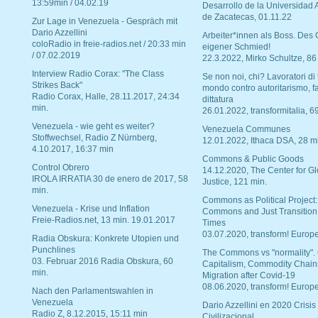
13:59min / 04.02.19
Desarrollo de la Universidad
de Zacatecas, 01.11.22
Zur Lage in Venezuela - Gespräch mit
Dario Azzellini
Arbeiter*innen als Boss. Des
coloRadio in freie-radios.net / 20:33 min
eigener Schmied!
/ 07.02.2019
22.3.2022, Mirko Schultze, 86
Interview Radio Corax: "The Class
Se non noi, chi? Lavoratori di t
Strikes Back"
mondo contro autoritarismo, f
Radio Corax, Halle, 28.11.2017, 24:34
dittatura
min.
26.01.2022, transformitalia, 6
Venezuela - wie geht es weiter?
Venezuela Communes
Stoffwechsel, Radio Z Nürnberg,
12.01.2022, Ithaca DSA, 28 m
4.10.2017, 16:37 min
Commons & Public Goods
Control Obrero
14.12.2020, The Center for Gl
IROLA IRRATIA 30 de enero de 2017, 58
Justice, 121 min.
min.
Commons as Political Project:
Venezuela - Krise und Inflation
Commons and Just Transition
Freie-Radios.net, 13 min. 19.01.2017
Times
03.07.2020, transform! Europe
Radia Obskura: Konkrete Utopien und
Punchlines
The Commons vs "normality".
03. Februar 2016 Radia Obskura, 60
Capitalism, Commodity Chain
min.
Migration after Covid-19
08.06.2020, transform! Europe
Nach den Parlamentswahlen in
Venezuela
Dario Azzellini en 2020 Crisis
Radio Z, 8.12.2015, 15:11 min
Civilizacional