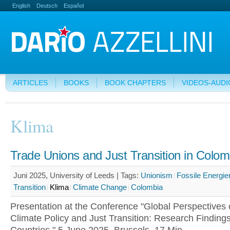
English
Deutsch
Español
ARTICLES
BOOKS
BOOK CHAPTERS
VIDEOS-AUDI
Klima
Trade Unions and Just Transition in Colom
Juni 2025, University of Leeds |
Tags:
Unionism
Fossile Energie
Transition
Klima
Climate Change
Colombia
Presentation at the Conference "Global Perspectives 
Climate Policy and Just Transition: Research Finding