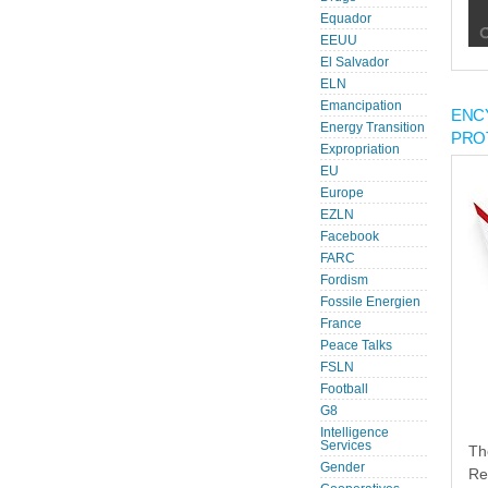
Equador
EEUU
El Salvador
ELN
Emancipation
ENC
Energy Transition
PRO
Expropriation
EU
Europe
EZLN
Facebook
FARC
Fordism
Fossile Energien
France
Peace Talks
FSLN
Football
G8
Intelligence
Services
Th
Gender
Re