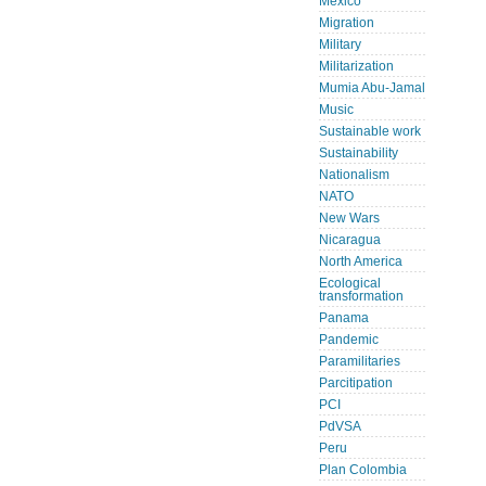
Mexico
Migration
Military
Militarization
Mumia Abu-Jamal
Music
Sustainable work
Sustainability
Nationalism
NATO
New Wars
Nicaragua
North America
Ecological
transformation
Panama
Pandemic
Paramilitaries
Parcitipation
PCI
PdVSA
Peru
Plan Colombia