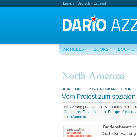
English
Deutsch
Español
ARTICLES
BOOKS
BOOK C
North America
BETRIEBSBESETZUNGEN UND ARBEITEN IN S
Vom Protest zum sozialen
VSA Verlag | Posted on 15. January 2018 |
T
Commons
Emancipation
Europe
Concrete
Latin America
Betriebsbesetzun
Selbstverwaltung