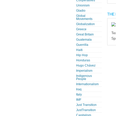
Cooperatives
Unionism
Gladio
THE 
Global
Movements
Globalization
Greece
Te
Great Britain
Sp
Guatemala
Guerrilla
Haiti
Hip Hop
Honduras
Hugo Chávez
Imperialism
Indigenous
People
Internationalism
Iraq
Italy
IMF
Just Transition
JustTransition
Capitalism