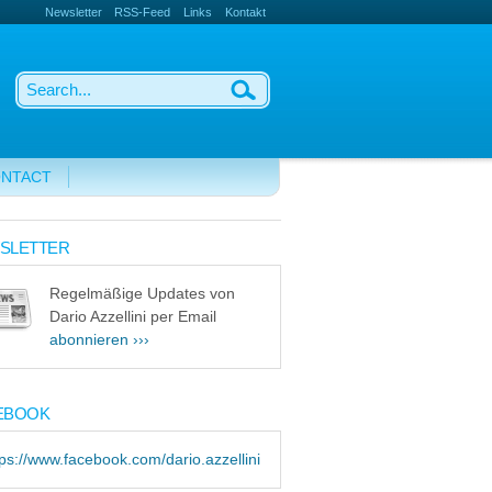
Newsletter
RSS-Feed
Links
Kontakt
NTACT
SLETTER
Regelmäßige Updates von
Dario Azzellini per Email
abonnieren ›››
EBOOK
tps://www.facebook.com/dario.azzellini