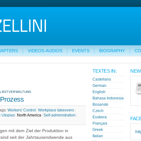
HAPTERS
VIDEOS-AUDIOS
EVENTS
BIOGRAPHY
CO
TEXTES IN:
NEW
Castellano
German
ELBSTVERWALTUNG
English
 Prozess
Bahasa Indonesia
Bosanski
ags:
Workers' Control
Workplace takeovers
Czech
 Utopias
North America
Self-administration
Euskera
FAC
Français
Greek
gen mit dem Ziel der Produktion in
ht
Italian
 sind seit der Jahrtausend­wende aus