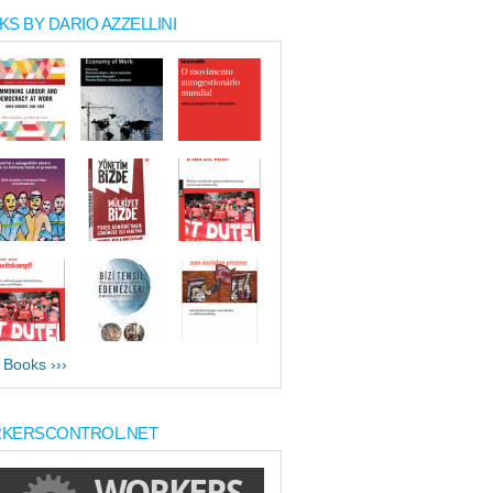
S BY DARIO AZZELLINI
l Books ›››
KERSCONTROL.NET