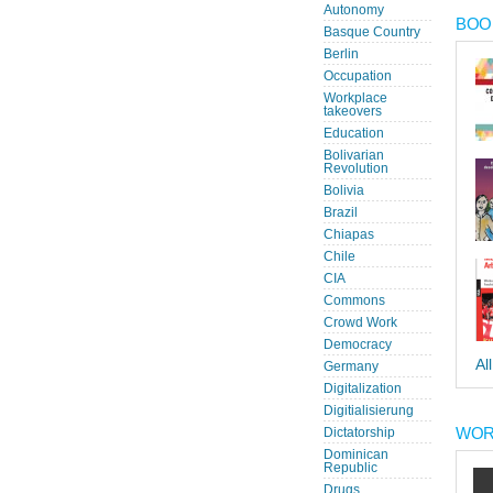
Autonomy
BOOK
Basque Country
Berlin
Occupation
Workplace
takeovers
Education
Bolivarian
Revolution
Bolivia
Brazil
Chiapas
Chile
CIA
Commons
Crowd Work
Democracy
Al
Germany
Digitalization
Digitialisierung
WOR
Dictatorship
Dominican
Republic
Drugs