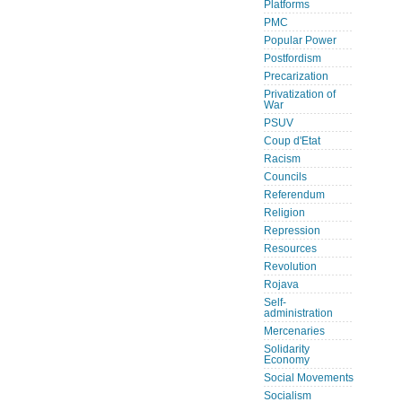
Platforms
PMC
Popular Power
Postfordism
Precarization
Privatization of
War
PSUV
Coup d'Etat
Racism
Councils
Referendum
Religion
Repression
Resources
Revolution
Rojava
Self-
administration
Mercenaries
Solidarity
Economy
Social Movements
Socialism