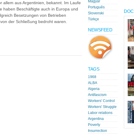
Magyar
r allem aus Argentinien, bekannt. Im Laufe
Português
se haben Beschäftigte auch in Europa und
DOC
Slovenski
lgreich Besetzungen von Betrieben
Türkçe
e von der Schließung bedroht waren.
NEWSFEED
TAGS
1968
ALBA
Algeria
Antifascism
Workers' Control
Workers' Struggle
Labor relations
Argentina
Poverty
Insurrection