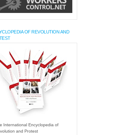
YCLOPEDIA OF REVOLUTION AND
TEST
e International Encyclopedia of
volution and Protest