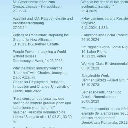
Mit Genossenschaften zum
Work at the centre of the socio
Ökosozialismus – Perspektiven
ecological transition"
21.05.24
25.4.2025
Azzellini und IDA: Rätedemokratie und
¿Hay caminos para la Resiste
Arbeitszeitrechnung
utopías?
27.05.24
6.11.2024, 1:33 h
Politics of Translation: Preparing the
Commons and Social Transfo
Ground for New Alliances
26.10.2024
11.10.23, BG Berliner Gazette
3rd Night of Global Social Rig
People Power - Imagining a World
10: Labor Rights
without Bosses
10.12.23. Video
Democracy at Work, 14.03.2023
Working-Class Environmental
Why the music industry won’t be
06.10.2023
“Uberized” with Charles Umney and
Sustainable Work
Dario Azzellini
Berliner Gazette - Allied Grou
Centre for Employment Relations,
16.10.2023
Innovation and Change, University of
Leeds, June 2022
Betriebsbesetzungen und
Arbeiter*innenkontrolle
"Para construir otra cosa hay que
26.06.2023
hacerlo de manera gradual y con una
lucha fuerte y permanente"
"El trabajo común: bases teóri
hala bedi. Arabako Komunikabide
ejemplo de la empresas recu
Librea / Suelta la olla, 18.03.21, 33:30
por sus trabajadores"
min
Demokrazia Komunala, 29.12