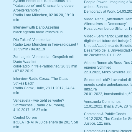
System-Fehler des Kapitalismus als
People Power - Imagining a W
"Katastrophe" und Chance für globale
without Bosses
Arbeiterkämpfe?
Democracy at Work, 14.03.20
Radio Lora München, 02.06.20, 19:10
Video: Panel „Alternative Dem
min
Alternatives to Democracy“
Interview with Dario Azzellini
Rosa Luxemburgo Stiftung, 1
black agenda radio 25nov2019
Vídeo - Seminario: ¿Son las p
Die Zukunft Venezuelas
digitales el futuro del trabajo?
Radio Lora München in freie-radios.net /
Unidad Académica de Estudio
13:59min / 04.02.19
Desarrollo de la Universidad
de Zacatecas, 01.11.22
Zur Lage in Venezuela - Gespräch mit
Dario Azzellini
Arbeiter*innen als Boss. Des
coloRadio in freie-radios.net / 20:33 min
eigener Schmied!
/ 07.02.2019
22.3.2022, Mirko Schultze, 86
Interview Radio Corax: "The Class
Se non noi, chi? Lavoratori di t
Strikes Back"
mondo contro autoritarismo, f
Radio Corax, Halle, 28.11.2017, 24:34
dittatura
min.
26.01.2022, transformitalia, 6
Venezuela - wie geht es weiter?
Venezuela Communes
Stoffwechsel, Radio Z Nürnberg,
12.01.2022, Ithaca DSA, 28 m
4.10.2017, 16:37 min
Commons & Public Goods
Control Obrero
14.12.2020, The Center for Gl
IROLA IRRATIA 30 de enero de 2017, 58
Justice, 121 min.
min.
Commons as Political Project: