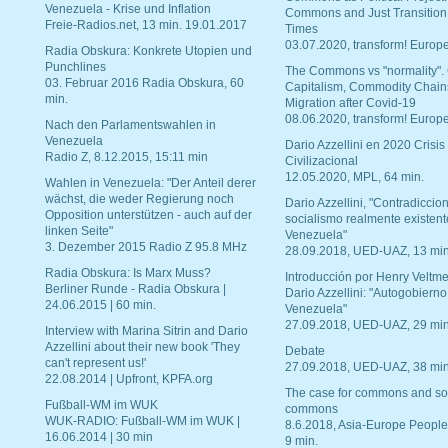
Venezuela - Krise und Inflation
Commons and Just Transition
Freie-Radios.net, 13 min. 19.01.2017
Times
03.07.2020, transform! Europe
Radia Obskura: Konkrete Utopien und
Punchlines
The Commons vs "normality".
03. Februar 2016 Radia Obskura, 60
Capitalism, Commodity Chain
min.
Migration after Covid-19
08.06.2020, transform! Europe
Nach den Parlamentswahlen in
Venezuela
Dario Azzellini en 2020 Crisis
Radio Z, 8.12.2015, 15:11 min
Civilizacional
12.05.2020, MPL, 64 min.
Wahlen in Venezuela: "Der Anteil derer
wächst, die weder Regierung noch
Dario Azzellini, "Contradiccio
Opposition unterstützen - auch auf der
socialismo realmente existent
linken Seite"
Venezuela"
3. Dezember 2015 Radio Z 95.8 MHz
28.09.2018, UED-UAZ, 13 min
Radia Obskura: Is Marx Muss?
Introducción por Henry Veltme
Berliner Runde - Radia Obskura |
Dario Azzellini: "Autogobierno
24.06.2015 | 60 min.
Venezuela"
27.09.2018, UED-UAZ, 29 min
Interview with Marina Sitrin and Dario
Azzellini about their new book 'They
Debate
can't represent us!'
27.09.2018, UED-UAZ, 38 min
22.08.2014 | Upfront, KPFA.org
The case for commons and so
Fußball-WM im WUK
commons
WUK-RADIO: Fußball-WM im WUK |
8.6.2018, Asia-Europe People
16.06.2014 | 30 min
9 min.