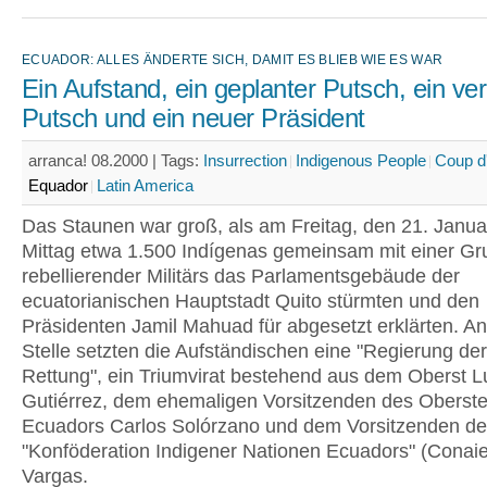
ECUADOR: ALLES ÄNDERTE SICH, DAMIT ES BLIEB WIE ES WAR
Ein Aufstand, ein geplanter Putsch, ein ve
Putsch und ein neuer Präsident
arranca! 08.2000 |
Tags:
Insurrection
Indigenous People
Coup d
Equador
Latin America
Das Staunen war groß, als am Freitag, den 21. Janua
Mittag etwa 1.500 Indígenas gemeinsam mit einer G
rebellierender Militärs das Parlamentsgebäude der
ecuatorianischen Hauptstadt Quito stürmten und den
Präsidenten Jamil Mahuad für abgesetzt erklärten. An
Stelle setzten die Aufständischen eine "Regierung de
Rettung", ein Triumvirat bestehend aus dem Oberst L
Gutiérrez, dem ehemaligen Vorsitzenden des Oberste
Ecuadors Carlos Solórzano und dem Vorsitzenden de
"Konföderation Indigener Nationen Ecuadors" (Conaie
Vargas.