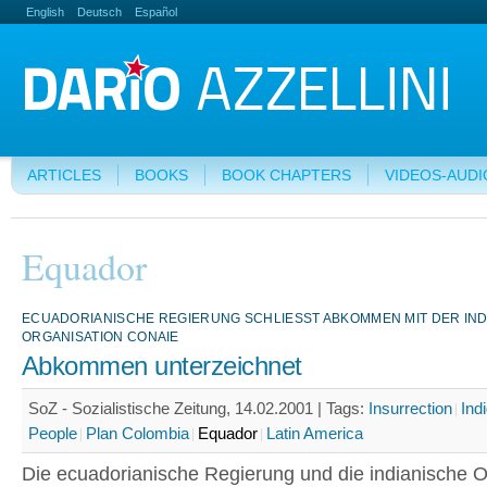
English
Deutsch
Español
ARTICLES
BOOKS
BOOK CHAPTERS
VIDEOS-AUDI
Equador
ECUADORIANISCHE REGIERUNG SCHLIESST ABKOMMEN MIT DER INDI
RGANISATION CONAIE
Abkommen unterzeichnet
SoZ - Sozialistische Zeitung, 14.02.2001 |
Tags:
Insurrection
Ind
People
Plan Colombia
Equador
Latin America
Die ecuadorianische Regierung und die indianische O