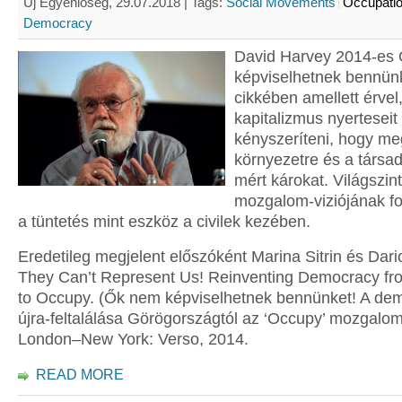
Új Egyenlőség, 29.07.2018 |
Tags:
Social Movements
Occupati
Democracy
David Harvey 2014-es
képviselhetnek bennünk
cikkében amellett érvel
kapitalizmus nyerteseit 
kényszeríteni, hogy me
környezetre és a társa
mért károkat. Világszin
mozgalom-viziójának fon
a tüntetés mint eszköz a civilek kezében.
Eredetileg megjelent előszóként Marina Sitrin és Dario
They Can’t Represent Us! Reinventing Democracy f
to Occupy. (Ők nem képviselhetnek bennünket! A de
újra-feltalálása Görögországtól az ‘Occupy’ mozgalom
London–New York: Verso, 2014.
READ MORE