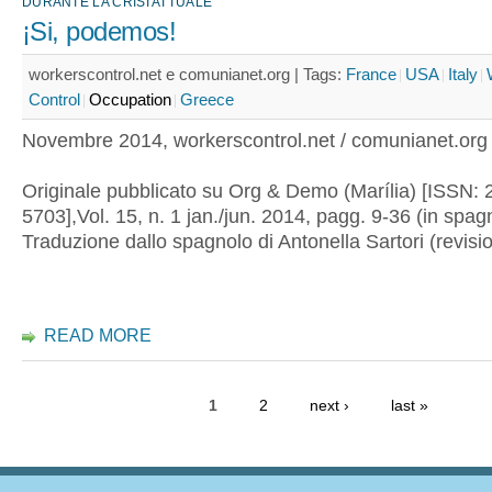
DURANTE LA CRISI ATTUALE
¡Si, podemos!
workerscontrol.net e comunianet.org |
Tags:
France
USA
Italy
Control
Occupation
Greece
Novembre 2014, workerscontrol.net / comunianet.org
Originale pubblicato su Org & Demo (Marília) [ISSN: 
5703],Vol. 15, n. 1 jan./jun. 2014, pagg. 9-36 (in spag
Traduzione dallo spagnolo di Antonella Sartori (revisi
READ MORE
1
2
next ›
last »