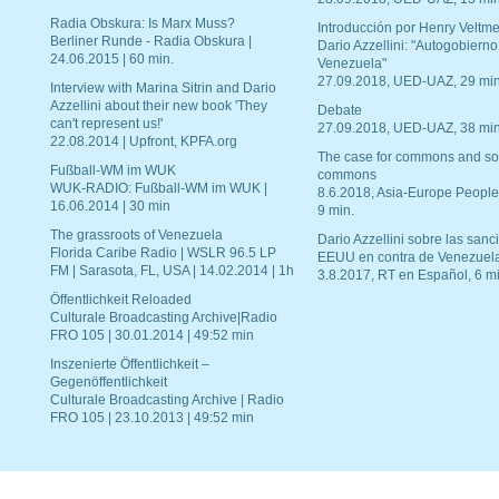
Radia Obskura: Is Marx Muss?
Introducción por Henry Veltme
Berliner Runde - Radia Obskura |
Dario Azzellini: "Autogobierno
24.06.2015 | 60 min.
Venezuela"
27.09.2018, UED-UAZ, 29 min
Interview with Marina Sitrin and Dario
Azzellini about their new book 'They
Debate
can't represent us!'
27.09.2018, UED-UAZ, 38 min
22.08.2014 | Upfront, KPFA.org
The case for commons and so
Fußball-WM im WUK
commons
WUK-RADIO: Fußball-WM im WUK |
8.6.2018, Asia-Europe People
16.06.2014 | 30 min
9 min.
The grassroots of Venezuela
Dario Azzellini sobre las san
Florida Caribe Radio | WSLR 96.5 LP
EEUU en contra de Venezuel
FM | Sarasota, FL, USA | 14.02.2014 | 1h
3.8.2017, RT en Español, 6 mi
Öffentlichkeit Reloaded
Culturale Broadcasting Archive|Radio
FRO 105 | 30.01.2014 | 49:52 min
Inszenierte Öffentlichkeit –
Gegenöffentlichkeit
Culturale Broadcasting Archive | Radio
FRO 105 | 23.10.2013 | 49:52 min