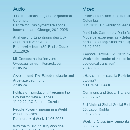
Audio
Video
Just Transitions - a global exploration:
Trade Unions and Just Transit
Colombia
Colombia
Centre for Employment Relations,
Juni 2025, University of Leed
Innovation and Change, 26.1.2026
Josè Luis Carretero y Dario Az
Analyse und Einordnung des US-
Modelos, experiencias y deba
Angriffs auf Venezuela
pensar la autogestión en el si
Radiozwitschern #39, Radio Corax
13.12.2025
10.1.2026
Keynote Lecture ILPC 2025 "P
Mit Genossenschaften zum
Work at the centre of the socio
Ökosozialismus – Perspektiven
ecological transition"
21.05.24
25.4.2025
Azzellini und IDA: Rätedemokratie und
¿Hay caminos para la Resiste
Arbeitszeitrechnung
utopías?
27.05.24
6.11.2024, 1:33 h
Politics of Translation: Preparing the
Commons and Social Transfo
Ground for New Alliances
26.10.2024
11.10.23, BG Berliner Gazette
3rd Night of Global Social Rig
People Power - Imagining a World
10: Labor Rights
without Bosses
10.12.23. Video
Democracy at Work, 14.03.2023
Working-Class Environmental
Why the music industry won’t be
06.10.2023