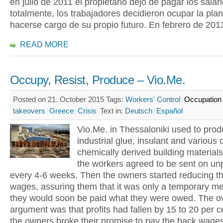
en julio de 2011 el propietario dejó de pagar los salar
totalmente, los trabajadores decidieron ocupar la plan
hacerse cargo de su propio futuro. En febrero de 201
READ MORE
Occupy, Resist, Produce – Vio.Me.
Posted on 21. October 2015
Tags:
Workers' Control
Occupation
takeovers
Greece
Crisis
Text in:
Deutsch
Español
Vio.Me. in Thessaloniki used to pro
industrial glue, insulant and various 
chemically derived building materials
the workers agreed to be sent on un
every 4-6 weeks. Then the owners started reducing th
wages, assuring them that it was only a temporary m
they would soon be paid what they were owed. The o
argument was that profits had fallen by 15 to 20 per 
the owners broke their promise to pay the back wages