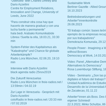
“Uberized” with Charles Umney and
Sustainable Work
Dario Azzellini
Berliner Gazette - Allied Grou
Centre for Employment Relations,
16.10.2023
Innovation and Change, University of
Leeds, June 2022
Betriebsbesetzungen und
Arbeiter*innenkontrolle
"Para construir otra cosa hay que
26.06.2023
hacerlo de manera gradual y con una
lucha fuerte y permanente"
"El trabajo común: bases teóri
hala bedi. Arabako Komunikabide
ejemplo de la empresas recu
Librea / Suelta la olla, 18.03.21, 33:30
por sus trabajadores"
min
Demokrazia Komunala, 29.12
System-Fehler des Kapitalismus als
People Power - Imagining a W
"Katastrophe" und Chance für globale
without Bosses
Arbeiterkämpfe?
Democracy at Work, 14.03.20
Radio Lora München, 02.06.20, 19:10
Video: Panel „Alternative Dem
min
Alternatives to Democracy“
Interview with Dario Azzellini
Rosa Luxemburgo Stiftung, 1
black agenda radio 25nov2019
Vídeo - Seminario: ¿Son las p
Die Zukunft Venezuelas
digitales el futuro del trabajo?
Radio Lora München in freie-radios.net /
Unidad Académica de Estudio
13:59min / 04.02.19
Desarrollo de la Universidad
de Zacatecas, 01.11.22
Zur Lage in Venezuela - Gespräch mit
Dario Azzellini
Arbeiter*innen als Boss. Des
coloRadio in freie-radios.net / 20:33 min
eigener Schmied!
/ 07.02.2019
22.3.2022, Mirko Schultze, 86