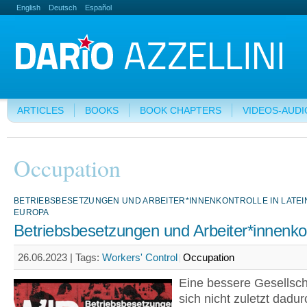
English
Deutsch
Español
ARTICLES
BOOKS
BOOK CHAPTERS
VIDEOS-AUDI
Occupation
BETRIEBSBESETZUNGEN UND ARBEITER*INNENKONTROLLE IN LATEI
EUROPA
Betriebsbesetzungen und Arbeiter*innenkon
26.06.2023 |
Tags:
Workers' Control
Occupation
Eine bessere Gesellsch
sich nicht zuletzt dadur