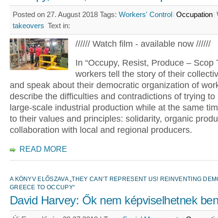
Posted on 27. August 2018
Tags:
Workers' Control
Occupation
takeovers
Text in:
////// Watch film - available now //////
In “Occupy, Resist, Produce – Scop T
workers tell the story of their collecti
and speak about their democratic organization of wor
describe the difficulties and contradictions of trying t
large-scale industrial production while at the same tim
to their values and principles: solidarity, organic prod
collaboration with local and regional producers.
READ MORE
A KÖNYV ELŐSZAVA „THEY CAN’T REPRESENT US! REINVENTING D
GREECE TO OCCUPY“
David Harvey: Ők nem képviselhetnek be