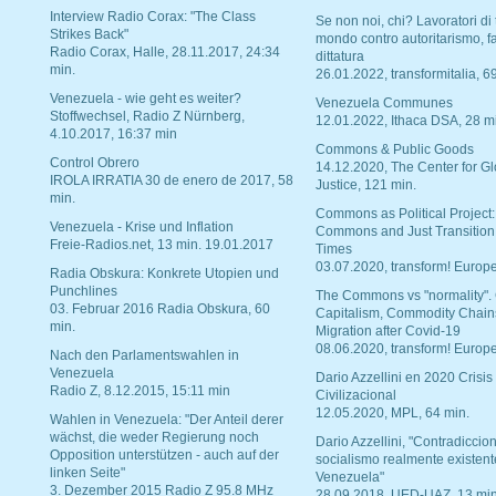
Interview Radio Corax: "The Class
Se non noi, chi? Lavoratori di t
Strikes Back"
mondo contro autoritarismo, f
Radio Corax, Halle, 28.11.2017, 24:34
dittatura
min.
26.01.2022, transformitalia, 6
Venezuela - wie geht es weiter?
Venezuela Communes
Stoffwechsel, Radio Z Nürnberg,
12.01.2022, Ithaca DSA, 28 m
4.10.2017, 16:37 min
Commons & Public Goods
Control Obrero
14.12.2020, The Center for Gl
IROLA IRRATIA 30 de enero de 2017, 58
Justice, 121 min.
min.
Commons as Political Project:
Venezuela - Krise und Inflation
Commons and Just Transition
Freie-Radios.net, 13 min. 19.01.2017
Times
03.07.2020, transform! Europe
Radia Obskura: Konkrete Utopien und
Punchlines
The Commons vs "normality".
03. Februar 2016 Radia Obskura, 60
Capitalism, Commodity Chain
min.
Migration after Covid-19
08.06.2020, transform! Europe
Nach den Parlamentswahlen in
Venezuela
Dario Azzellini en 2020 Crisis
Radio Z, 8.12.2015, 15:11 min
Civilizacional
12.05.2020, MPL, 64 min.
Wahlen in Venezuela: "Der Anteil derer
wächst, die weder Regierung noch
Dario Azzellini, "Contradiccio
Opposition unterstützen - auch auf der
socialismo realmente existent
linken Seite"
Venezuela"
3. Dezember 2015 Radio Z 95.8 MHz
28.09.2018, UED-UAZ, 13 min