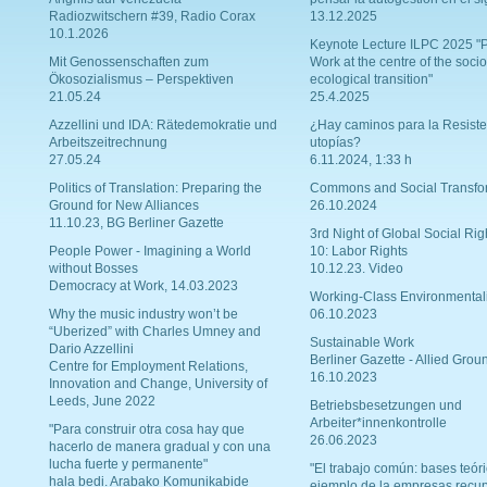
Radiozwitschern #39, Radio Corax
13.12.2025
10.1.2026
Keynote Lecture ILPC 2025 "P
Mit Genossenschaften zum
Work at the centre of the socio
Ökosozialismus – Perspektiven
ecological transition"
21.05.24
25.4.2025
Azzellini und IDA: Rätedemokratie und
¿Hay caminos para la Resiste
Arbeitszeitrechnung
utopías?
27.05.24
6.11.2024, 1:33 h
Politics of Translation: Preparing the
Commons and Social Transfo
Ground for New Alliances
26.10.2024
11.10.23, BG Berliner Gazette
3rd Night of Global Social Rig
People Power - Imagining a World
10: Labor Rights
without Bosses
10.12.23. Video
Democracy at Work, 14.03.2023
Working-Class Environmental
Why the music industry won’t be
06.10.2023
“Uberized” with Charles Umney and
Sustainable Work
Dario Azzellini
Berliner Gazette - Allied Grou
Centre for Employment Relations,
16.10.2023
Innovation and Change, University of
Leeds, June 2022
Betriebsbesetzungen und
Arbeiter*innenkontrolle
"Para construir otra cosa hay que
26.06.2023
hacerlo de manera gradual y con una
lucha fuerte y permanente"
"El trabajo común: bases teóri
hala bedi. Arabako Komunikabide
ejemplo de la empresas recu