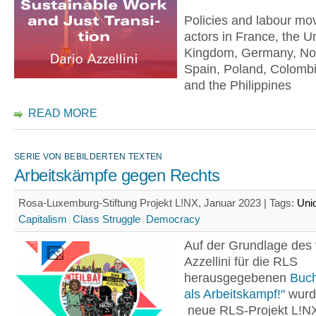
Policies and labour m
actors in France, the U
Kingdom, Germany, No
Spain, Poland, Colomb
and the Philippines
READ MORE
SERIE VON BEBILDERTEN TEXTEN
Arbeitskämpfe gegen Rechts
Rosa-Luxemburg-Stiftung Projekt L!NX, Januar 2023 |
Tags:
Uni
Capitalism
Class Struggle
Democracy
Auf der Grundlage des 
Azzellini für die RLS
herausgegebenen
Buc
als Arbeitskampf!"
wurde
neue RLS-Projekt L!NX