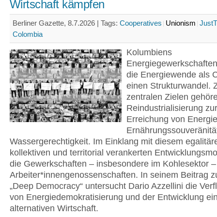
Wirtschaft kämpfen
Berliner Gazette, 8.7.2026 |
Tags:
Cooperatives
Unionism
JustT
Colombia
Kolumbiens
Energiegewerkschaften
die Energiewende als 
einen Strukturwandel. 
zentralen Zielen gehör
Reindustrialisierung zu
Erreichung von Energie
Ernährungssouveränitä
Wassergerechtigkeit. Im Einklang mit diesem egalitär
kollektiven und territorial verankerten Entwicklungsmo
die Gewerkschaften – insbesondere im Kohlesektor –
Arbeiter*innengenossenschaften. In seinem Beitrag z
„Deep Democracy“ untersucht Dario Azzellini die Verf
von Energiedemokratisierung und der Entwicklung ei
alternativen Wirtschaft.