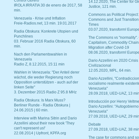
Control Obrero
14.12.2020, The Center for Gl
IROLA IRRATIA 30 de enero de 2017, 58
Justice, 121 min.
min.
Commons as Political Project:
Venezuela - Krise und Inflation
Commons and Just Transition
Freie-Radios.net, 13 min. 19.01.2017
Times
03.07.2020, transform! Europe
Radia Obskura: Konkrete Utopien und
Punchlines
The Commons vs "normality".
03. Februar 2016 Radia Obskura, 60
Capitalism, Commodity Chain
min.
Migration after Covid-19
08.06.2020, transform! Europe
Nach den Parlamentswahlen in
Venezuela
Dario Azzellini en 2020 Crisis
Radio Z, 8.12.2015, 15:11 min
Civilizacional
12.05.2020, MPL, 64 min.
Wahlen in Venezuela: "Der Anteil derer
wächst, die weder Regierung noch
Dario Azzellini, "Contradiccio
Opposition unterstützen - auch auf der
socialismo realmente existent
linken Seite"
Venezuela"
3. Dezember 2015 Radio Z 95.8 MHz
28.09.2018, UED-UAZ, 13 min
Radia Obskura: Is Marx Muss?
Introducción por Henry Veltme
Berliner Runde - Radia Obskura |
Dario Azzellini: "Autogobierno
24.06.2015 | 60 min.
Venezuela"
27.09.2018, UED-UAZ, 29 min
Interview with Marina Sitrin and Dario
Azzellini about their new book 'They
Debate
can't represent us!'
27.09.2018, UED-UAZ, 38 min
22.08.2014 | Upfront, KPFA.org
The case for commons and so