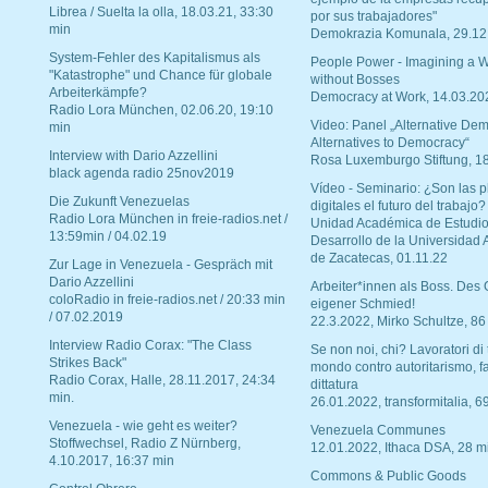
Librea / Suelta la olla, 18.03.21, 33:30
por sus trabajadores"
min
Demokrazia Komunala, 29.12
System-Fehler des Kapitalismus als
People Power - Imagining a W
"Katastrophe" und Chance für globale
without Bosses
Arbeiterkämpfe?
Democracy at Work, 14.03.20
Radio Lora München, 02.06.20, 19:10
Video: Panel „Alternative Dem
min
Alternatives to Democracy“
Interview with Dario Azzellini
Rosa Luxemburgo Stiftung, 1
black agenda radio 25nov2019
Vídeo - Seminario: ¿Son las p
Die Zukunft Venezuelas
digitales el futuro del trabajo?
Radio Lora München in freie-radios.net /
Unidad Académica de Estudio
13:59min / 04.02.19
Desarrollo de la Universidad
de Zacatecas, 01.11.22
Zur Lage in Venezuela - Gespräch mit
Dario Azzellini
Arbeiter*innen als Boss. Des
coloRadio in freie-radios.net / 20:33 min
eigener Schmied!
/ 07.02.2019
22.3.2022, Mirko Schultze, 86
Interview Radio Corax: "The Class
Se non noi, chi? Lavoratori di t
Strikes Back"
mondo contro autoritarismo, f
Radio Corax, Halle, 28.11.2017, 24:34
dittatura
min.
26.01.2022, transformitalia, 6
Venezuela - wie geht es weiter?
Venezuela Communes
Stoffwechsel, Radio Z Nürnberg,
12.01.2022, Ithaca DSA, 28 m
4.10.2017, 16:37 min
Commons & Public Goods