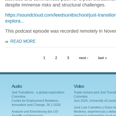
despite immense risks and structural challenges.
https://soundcloud.com/leedsunibschool/just-transitio
explora...
This podcast episode was recorded remotely in Nov
READ MORE
1
2
3
next ›
last »
Audio
Video
Just Transitions - a global exploration:
Trade Unions and Just Transit
Colombia
Colombia
Centre for Employment Relations,
Juni 2025, University of Leed
Innovation and Change, 26.1.2026
Josè Luis Carretero y Dario Az
Analyse und Einordnung des US-
Modelos, experiencias y deba
Angriffs auf Venezuela
pensar la autogestión en el si