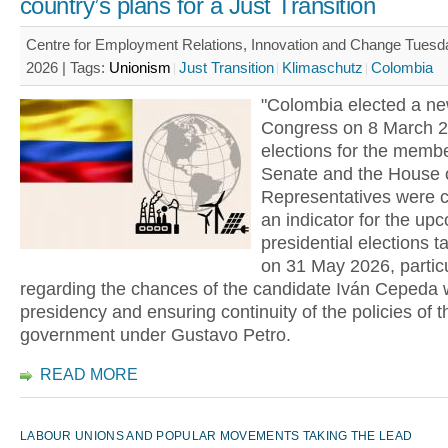
country’s plans for a Just Transition
Centre for Employment Relations, Innovation and Change Tues
2026 |
Tags:
Unionism
Just Transition
Klimaschutz
Colombia
"Colombia elected a n
Congress on 8 March 2
elections for the membe
Senate and the House 
Representatives were 
an indicator for the up
presidential elections t
on 31 May 2026, particu
regarding the chances of the candidate Iván Cepeda 
presidency and ensuring continuity of the policies of th
government under Gustavo Petro.
READ MORE
LABOUR UNIONS AND POPULAR MOVEMENTS TAKING THE LEAD