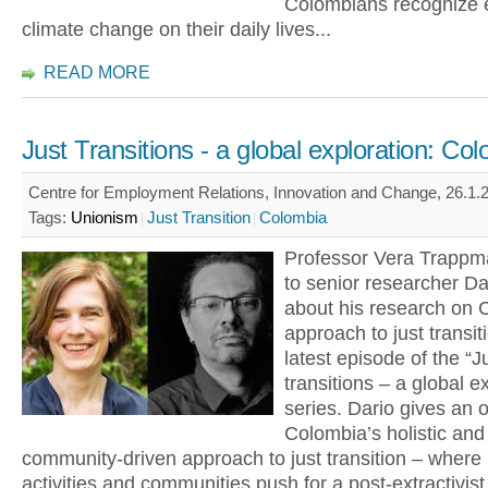
Colombians recognize e
climate change on their daily lives...
READ MORE
Just Transitions - a global exploration: Co
Centre for Employment Relations, Innovation and Change, 26.1.2
Tags:
Unionism
Just Transition
Colombia
Professor Vera Trapp
to senior researcher Dar
about his research on 
approach to just transiti
latest episode of the “J
transitions – a global e
series. Dario gives an 
Colombia’s holistic and
community-driven approach to just transition – where
activities and communities push for a post-extractivist 