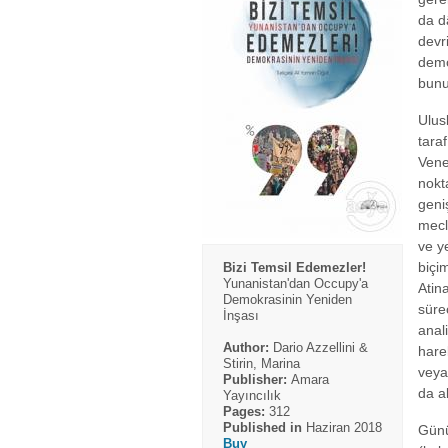
da d
devr
demo
bunu
Ulus
tara
Vene
nokta
geni
mecl
ve y
biçim
Bizi Temsil Edemezler!
Yunanistan'dan Occupy'a
Atin
Demokrasinin Yeniden
süre
İnşası
anali
Author:
Dario Azzellini &
hare
Stirin, Marina
veya
Publisher:
Amara
da al
Yayıncılık
Pages:
312
Published in
Haziran 2018
Günü
Buy