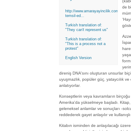
(kab
de b
http://www.amarayayincilik.com/urun/bi
mümk
temsil-ed...
‘Hay
Turkish translation of:
göste
"They can't represent us"
Azze
Turkish translation of:
İspa
"This is a process not a
protest"
hare
yaşa
English Version
form
yeri
direniş DNA'sını oluşturan unsurlar biç
uyuşmazlık, popüler güç, yataycılık ve 
anlatıyorlar.
Konseptlerin veya kavramların birçoğu 
Amerika'da yükselmeye başladı. Kitap, 
geleneksel anlamlar ve sonuçları -solcu 
reddederek gayet anlaşılır ve kullanışlı
Kitabın isminden de anlaşılacağı üzere