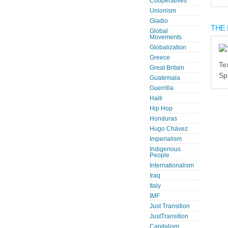
Cooperatives
Unionism
Gladio
THE 
Global
Movements
Globalization
Greece
Te
Great Britain
Sp
Guatemala
Guerrilla
Haiti
Hip Hop
Honduras
Hugo Chávez
Imperialism
Indigenous
People
Internationalism
Iraq
Italy
IMF
Just Transition
JustTransition
Capitalism