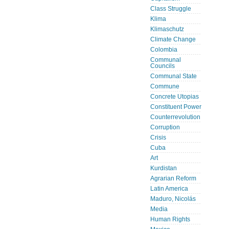
Class Struggle
Klima
Klimaschutz
Climate Change
Colombia
Communal
Councils
Communal State
Commune
Concrete Utopias
Constituent Power
Counterrevolution
Corruption
Crisis
Cuba
Art
Kurdistan
Agrarian Reform
Latin America
Maduro, Nicolás
Media
Human Rights