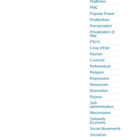
Platforms
PMC
Popular Power
Postfordism
Precarization
Privatization of
War
PSUV
Coup d'Etat
Racism
Councils
Referendum
Religion
Repression
Resources
Revolution
Rojava
Self-
administration
Mercenaries
Solidarity
Economy
Social Movements
Socialism