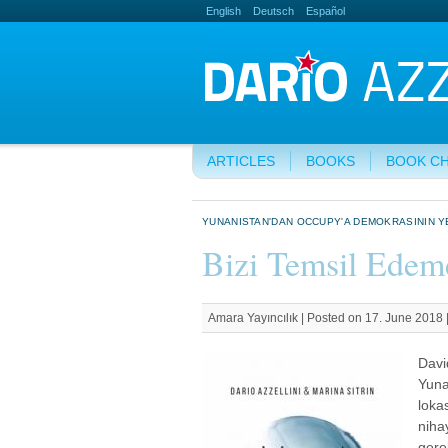
English
Deutsch
Español
ARTICLES
BOOKS
BOOK C
YUNANISTAN'DAN OCCUPY'A DEMOKRASININ Y
Bizi Temsil Edem
Amara Yayıncılık | Posted on 17. June 2018 
Davi
Yuna
loka
niha
gere