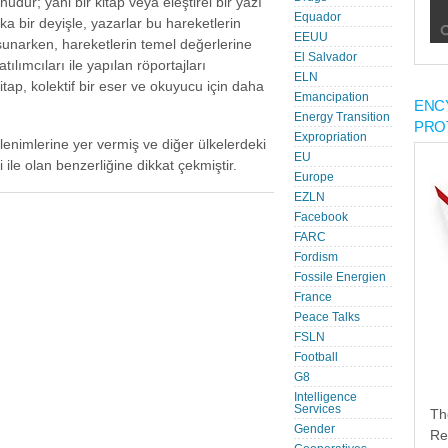
nudur; yani bir kitap veya eleştirel bir yazı
Equador
a bir deyişle, yazarlar bu hareketlerin
EEUU
r sunarken, hareketlerin temel değerlerine
El Salvador
atılımcıları ile yapılan röportajları
ELN
itap, kolektif bir eser ve okuyucu için daha
Emancipation
ENC
Energy Transition
PRO
Expropriation
lenimlerine yer vermiş ve diğer ülkelerdeki
EU
 ile olan benzerliğine dikkat çekmiştir.
Europe
EZLN
Facebook
FARC
Fordism
Fossile Energien
France
Peace Talks
FSLN
Football
G8
Intelligence
Services
Th
Gender
Re