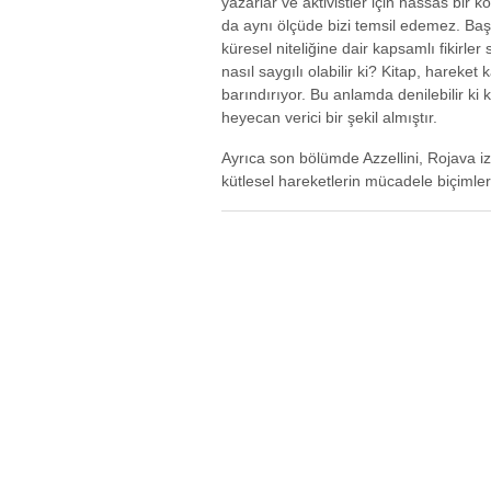
yazarlar ve aktivistler için hassas bir ko
da aynı ölçüde bizi temsil edemez. Başk
küresel niteliğine dair kapsamlı fikirle
nasıl saygılı olabilir ki? Kitap, hareket k
barındırıyor. Bu anlamda denilebilir ki k
heyecan verici bir şekil almıştır.
Ayrıca son bölümde Azzellini, Rojava iz
kütlesel hareketlerin mücadele biçimleri