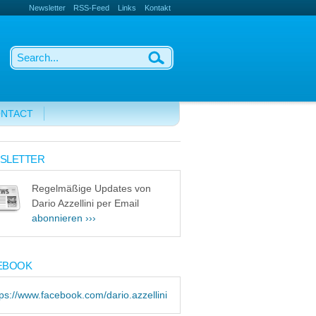
Newsletter
RSS-Feed
Links
Kontakt
NTACT
SLETTER
Regelmäßige Updates von
Dario Azzellini per Email
abonnieren ›››
EBOOK
tps://www.facebook.com/dario.azzellini