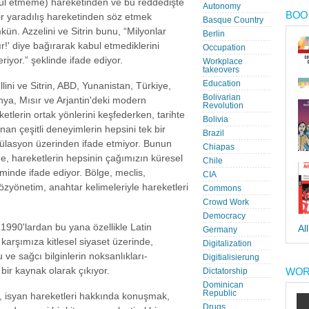
ul etmeme) hareketinden ve bu reddedişte
Autonomy
BOOK
ir yaradılış hareketinden söz etmek
Basque Country
zi-
ün. Azzelini ve Sitrin bunu, “Milyonlar
Berlin
ır!' diye bağırarak kabul etmediklerini
Occupation
riyor.” şeklinde ifade ediyor.
Workplace
takeovers
Education
llini ve Sitrin, ABD, Yunanistan, Türkiye,
Bolivarian
nya, Mısır ve Arjantin'deki modern
Revolution
ketlerin ortak yönlerini keşfederken, tarihte
Bolivia
nan çeşitli deneyimlerin hepsini tek bir
Brazil
ülasyon üzerinden ifade etmiyor. Bunun
Chiapas
ne, hareketlerin hepsinin çağımızın küresel
Chile
iminde ifade ediyor. Bölge, meclis,
CIA
özyönetim, anahtar kelimeleriyle hareketleri
Commons
Crowd Work
Democracy
1990'lardan bu yana özellikle Latin
Al
Germany
karşımıza kitlesel siyaset üzerinde,
Digitalization
ve sağcı bilginlerin noksanlıkları-
Digitialisierung
 bir kaynak olarak çıkıyor.
WOR
Dictatorship
Dominican
Republic
, isyan hareketleri hakkında konuşmak,
Drugs