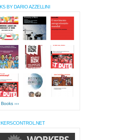
S BY DARIO AZZELLINI
l Books ›››
KERSCONTROL.NET