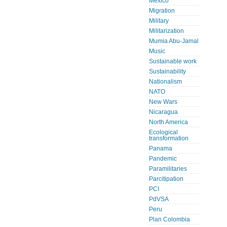
Mexico
Migration
Military
Militarization
Mumia Abu-Jamal
Music
Sustainable work
Sustainability
Nationalism
NATO
New Wars
Nicaragua
North America
Ecological
transformation
Panama
Pandemic
Paramilitaries
Parcitipation
PCI
PdVSA
Peru
Plan Colombia