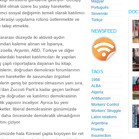
Magyar
âhil olmak üzere bu yatay hareketler,
Português
DOC
imci sosyal değişimin temeli olarak katılımcı
Slovenski
krasiyi uygulama rolünü üstlenmekte ve
Türkçe
 talep etmekte.
NEWSFEED
lararası düzeyde iki aktivist-aydın
fından kaleme alınan ve İspanya,
züella, Arjantin, ABD, Türkiye ve diğer
lardaki hareket katılımcıları ile yapılan
ş çaplı röportajlara dayanan bu kitap,
islerin, doğrudan demokrasi forumlarının
TAGS
eni hareketler ile savunulan örgütsel
1968
lerin geniş bir portresi olmasının yanı sıra,
ALBA
a'dan Zuccoti Park'a kadar geçen tarihsel
Algeria
çte doğrudan ve katılımcı demokrasinin
Antifascism
tik yapısını inceliyor. Ayrıca bu yeni
Workers' Control
ketler, liberal demokrasinin günümüzde
Workers' Struggle
 daha öncesinde demokratik olmadığının
Labor relations
tını çiziyor.
Argentina
Poverty
müzde hala Küresel çapta büyüyen bir ret
Insurrection