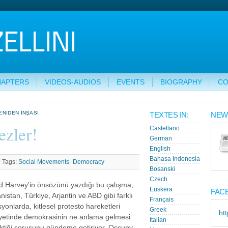
HAPTERS
VIDEOS-AUDIOS
EVENTS
BIOGRAPHY
CO
ENIDEN İNŞASI
TEXTES IN:
NEW
ezler!
Castellano
German
English
Bahasa Indonesia
|
Tags:
Social Movements
Democracy
Bosanski
Czech
d Harvey'in önsözünü yazdığı bu çalışma,
Euskera
FAC
nistan, Türkiye, Arjantin ve ABD gibi farklı
Français
syonlarda, kitlesel protesto hareketleri
Greek
ht
yetinde demokrasinin ne anlama gelmesi
Italian
ktiği sorusunu gündeme getiriyor. Occupy