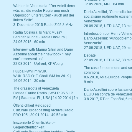
12.05.2020, MPL, 64 min.
Wahlen in Venezuela: "Der Anteil derer
wächst, die weder Regierung noch
Dario Azzellini, "Contradiccio
Opposition unterstützen - auch auf der
socialismo realmente existent
linken Seite"
Venezuela"
3. Dezember 2015 Radio Z 95.8 MHz
28.09.2018, UED-UAZ, 13 min
Radia Obskura: Is Marx Muss?
Introducción por Henry Veltme
Berliner Runde - Radia Obskura |
Dario Azzellini: "Autogobierno
24.06.2015 | 60 min.
Venezuela"
27.09.2018, UED-UAZ, 29 min
Interview with Marina Sitrin and Dario
Azzellini about their new book 'They
Debate
can't represent us!'
27.09.2018, UED-UAZ, 38 min
22.08.2014 | Upfront, KPFA.org
The case for commons and so
Fußball-WM im WUK
commons
WUK-RADIO: Fußball-WM im WUK |
8.6.2018, Asia-Europe People
16.06.2014 | 30 min
9 min.
The grassroots of Venezuela
Dario Azzellini sobre las san
Florida Caribe Radio | WSLR 96.5 LP
EEUU en contra de Venezuel
FM | Sarasota, FL, USA | 14.02.2014 | 1h
3.8.2017, RT en Español, 6 mi
Öffentlichkeit Reloaded
Culturale Broadcasting Archive|Radio
FRO 105 | 30.01.2014 | 49:52 min
Inszenierte Öffentlichkeit –
Gegenöffentlichkeit