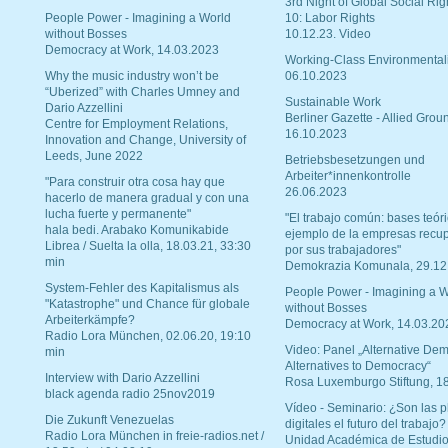
3rd Night of Global Social Rig
People Power - Imagining a World
10: Labor Rights
without Bosses
10.12.23. Video
Democracy at Work, 14.03.2023
Working-Class Environmental
Why the music industry won’t be
06.10.2023
“Uberized” with Charles Umney and
Sustainable Work
Dario Azzellini
Berliner Gazette - Allied Grou
Centre for Employment Relations,
16.10.2023
Innovation and Change, University of
Leeds, June 2022
Betriebsbesetzungen und
Arbeiter*innenkontrolle
"Para construir otra cosa hay que
26.06.2023
hacerlo de manera gradual y con una
lucha fuerte y permanente"
"El trabajo común: bases teóri
hala bedi. Arabako Komunikabide
ejemplo de la empresas recu
Librea / Suelta la olla, 18.03.21, 33:30
por sus trabajadores"
min
Demokrazia Komunala, 29.12
System-Fehler des Kapitalismus als
People Power - Imagining a W
"Katastrophe" und Chance für globale
without Bosses
Arbeiterkämpfe?
Democracy at Work, 14.03.20
Radio Lora München, 02.06.20, 19:10
Video: Panel „Alternative Dem
min
Alternatives to Democracy“
Interview with Dario Azzellini
Rosa Luxemburgo Stiftung, 1
black agenda radio 25nov2019
Vídeo - Seminario: ¿Son las p
Die Zukunft Venezuelas
digitales el futuro del trabajo?
Radio Lora München in freie-radios.net /
Unidad Académica de Estudio