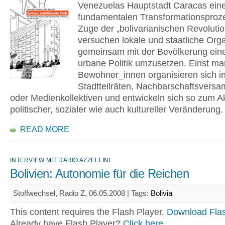
Venezuelas Hauptstadt Caracas ei
fundamentalen Transformationsproz
Zuge der „bolivarianischen Revolutio
versuchen lokale und staatliche Org
gemeinsam mit der Bevölkerung ein
urbane Politik umzusetzen. Einst mar
Bewohner_innen organisieren sich i
Stadtteilräten, Nachbarschaftsvers
oder Medienkollektiven und entwickeln sich so zum A
politischer, sozialer wie auch kultureller Veränderung.
READ MORE
INTERVIEW MIT DARIO AZZELLINI
Bolivien: Autonomie für die Reichen
Stoffwechsel, Radio Z, 06.05.2008 |
Tags:
Bolivia
This content requires the Flash Player.
Download Flas
Already have Flash Player?
Click here.