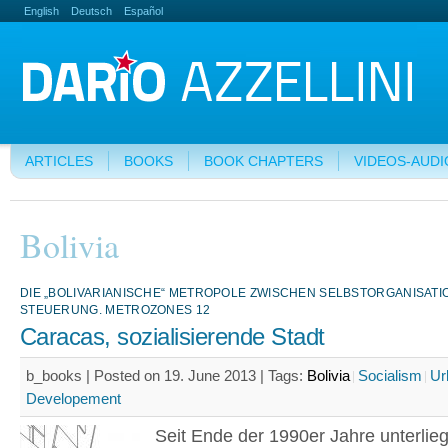
English
Deutsch
Español
ARTICLES
BOOKS
BOOK CHAPTERS
VIDEOS-AUDI
Bolivia
DIE „BOLIVARIANISCHE“ METROPOLE ZWISCHEN SELBSTORGANISATI
STEUERUNG. METROZONES 12
Caracas, sozialisierende Stadt
b_books | Posted on 19. June 2013 |
Tags:
Bolivia
Socialism
Ur
Developement
Seit Ende der 1990er Jahre unterlie