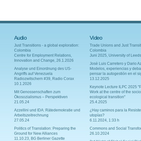
Audio
Video
Just Transitions - a global exploration:
Trade Unions and Just Transit
Colombia
Colombia
Centre for Employment Relations,
Juni 2025, University of Leed
Innovation and Change, 26.1.2026
Josè Luis Carretero y Dario Az
Analyse und Einordnung des US-
Modelos, experiencias y deba
Angriffs auf Venezuela
pensar la autogestión en el si
Radiozwitschern #39, Radio Corax
13.12.2025
10.1.2026
Keynote Lecture ILPC 2025 "P
Mit Genossenschaften zum
Work at the centre of the socio
Ökosozialismus – Perspektiven
ecological transition"
21.05.24
25.4.2025
Azzellini und IDA: Rätedemokratie und
¿Hay caminos para la Resiste
Arbeitszeitrechnung
utopías?
27.05.24
6.11.2024, 1:33 h
Politics of Translation: Preparing the
Commons and Social Transfo
Ground for New Alliances
26.10.2024
11.10.23, BG Berliner Gazette