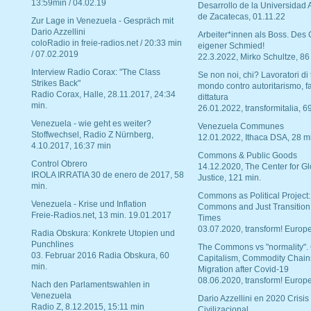
13:59min / 04.02.19
Desarrollo de la Universidad
de Zacatecas, 01.11.22
Zur Lage in Venezuela - Gespräch mit
Dario Azzellini
Arbeiter*innen als Boss. Des
coloRadio in freie-radios.net / 20:33 min
eigener Schmied!
/ 07.02.2019
22.3.2022, Mirko Schultze, 86
Interview Radio Corax: "The Class
Se non noi, chi? Lavoratori di t
Strikes Back"
mondo contro autoritarismo, f
Radio Corax, Halle, 28.11.2017, 24:34
dittatura
min.
26.01.2022, transformitalia, 6
Venezuela - wie geht es weiter?
Venezuela Communes
Stoffwechsel, Radio Z Nürnberg,
12.01.2022, Ithaca DSA, 28 m
4.10.2017, 16:37 min
Commons & Public Goods
Control Obrero
14.12.2020, The Center for Gl
IROLA IRRATIA 30 de enero de 2017, 58
Justice, 121 min.
min.
Commons as Political Project:
Venezuela - Krise und Inflation
Commons and Just Transition
Freie-Radios.net, 13 min. 19.01.2017
Times
03.07.2020, transform! Europe
Radia Obskura: Konkrete Utopien und
Punchlines
The Commons vs "normality".
03. Februar 2016 Radia Obskura, 60
Capitalism, Commodity Chain
min.
Migration after Covid-19
08.06.2020, transform! Europe
Nach den Parlamentswahlen in
Venezuela
Dario Azzellini en 2020 Crisis
Radio Z, 8.12.2015, 15:11 min
Civilizacional