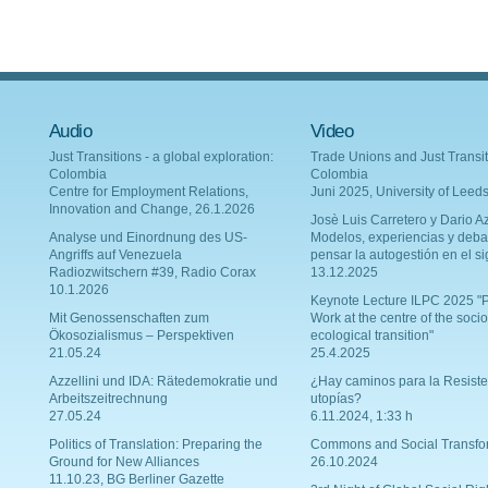
Audio
Video
Just Transitions - a global exploration:
Trade Unions and Just Transit
Colombia
Colombia
Centre for Employment Relations,
Juni 2025, University of Leed
Innovation and Change, 26.1.2026
Josè Luis Carretero y Dario Az
Analyse und Einordnung des US-
Modelos, experiencias y deba
Angriffs auf Venezuela
pensar la autogestión en el si
Radiozwitschern #39, Radio Corax
13.12.2025
10.1.2026
Keynote Lecture ILPC 2025 "P
Mit Genossenschaften zum
Work at the centre of the socio
Ökosozialismus – Perspektiven
ecological transition"
21.05.24
25.4.2025
Azzellini und IDA: Rätedemokratie und
¿Hay caminos para la Resiste
Arbeitszeitrechnung
utopías?
27.05.24
6.11.2024, 1:33 h
Politics of Translation: Preparing the
Commons and Social Transfo
Ground for New Alliances
26.10.2024
11.10.23, BG Berliner Gazette