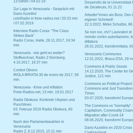
13:59min / 04.02.19
Desarrollo de la Universidad
de Zacatecas, 01.11.22
Zur Lage in Venezuela - Gespräch mit
Dario Azzellini
Arbeiter*innen als Boss. Des
coloRadio in freie-radios.net / 20:33 min
eigener Schmied!
/ 07.02.2019
22.3.2022, Mirko Schultze, 86
Interview Radio Corax: "The Class
Se non noi, chi? Lavoratori di t
Strikes Back"
mondo contro autoritarismo, f
Radio Corax, Halle, 28.11.2017, 24:34
dittatura
min.
26.01.2022, transformitalia, 6
Venezuela - wie geht es weiter?
Venezuela Communes
Stoffwechsel, Radio Z Nürnberg,
12.01.2022, Ithaca DSA, 28 m
4.10.2017, 16:37 min
Commons & Public Goods
Control Obrero
14.12.2020, The Center for Gl
IROLA IRRATIA 30 de enero de 2017, 58
Justice, 121 min.
min.
Commons as Political Project:
Venezuela - Krise und Inflation
Commons and Just Transition
Freie-Radios.net, 13 min. 19.01.2017
Times
03.07.2020, transform! Europe
Radia Obskura: Konkrete Utopien und
Punchlines
The Commons vs "normality".
03. Februar 2016 Radia Obskura, 60
Capitalism, Commodity Chain
min.
Migration after Covid-19
08.06.2020, transform! Europe
Nach den Parlamentswahlen in
Venezuela
Dario Azzellini en 2020 Crisis
Radio Z, 8.12.2015, 15:11 min
Civilizacional