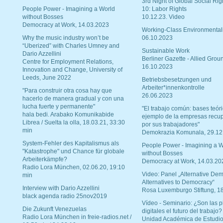
3rd Night of Global Social Rig
People Power - Imagining a World
10: Labor Rights
without Bosses
10.12.23. Video
Democracy at Work, 14.03.2023
Working-Class Environmental
Why the music industry won’t be
06.10.2023
“Uberized” with Charles Umney and
Sustainable Work
Dario Azzellini
Berliner Gazette - Allied Grou
Centre for Employment Relations,
16.10.2023
Innovation and Change, University of
Leeds, June 2022
Betriebsbesetzungen und
Arbeiter*innenkontrolle
"Para construir otra cosa hay que
26.06.2023
hacerlo de manera gradual y con una
lucha fuerte y permanente"
"El trabajo común: bases teóri
hala bedi. Arabako Komunikabide
ejemplo de la empresas recu
Librea / Suelta la olla, 18.03.21, 33:30
por sus trabajadores"
min
Demokrazia Komunala, 29.12
System-Fehler des Kapitalismus als
People Power - Imagining a W
"Katastrophe" und Chance für globale
without Bosses
Arbeiterkämpfe?
Democracy at Work, 14.03.20
Radio Lora München, 02.06.20, 19:10
Video: Panel „Alternative Dem
min
Alternatives to Democracy“
Interview with Dario Azzellini
Rosa Luxemburgo Stiftung, 1
black agenda radio 25nov2019
Vídeo - Seminario: ¿Son las p
Die Zukunft Venezuelas
digitales el futuro del trabajo?
Radio Lora München in freie-radios.net /
Unidad Académica de Estudio