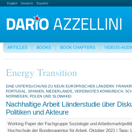
English
Deutsch
Español
ARTICLES
BOOKS
BOOK CHAPTERS
VIDEOS-AUDI
Energy Transition
EINE UNTERSUCHUNG ZU NEUN EUROPÄISCHEN LÄNDERN: FRANKR
PORTUGAL, SPANIEN, NIEDERLANDE, VEREINIGTES KÖNIGREICH, S
NORWEGEN, POLEN UND SLOWAKEI
Nachhaltige Arbeit Länderstudie über Disk
Politiken und Akteure
Working Paper der Fachgruppe Soziologie und Arbeitsmarktpoliti
Hochschule der Bundesagentur für Arbeit, Oktober 2021 |
Tags: