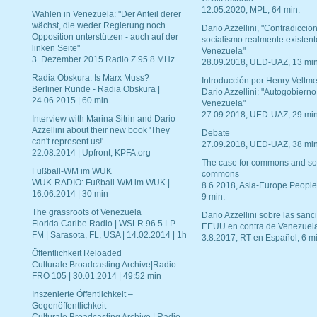
12.05.2020, MPL, 64 min.
Wahlen in Venezuela: "Der Anteil derer
wächst, die weder Regierung noch
Dario Azzellini, "Contradiccio
Opposition unterstützen - auch auf der
socialismo realmente existent
linken Seite"
Venezuela"
3. Dezember 2015 Radio Z 95.8 MHz
28.09.2018, UED-UAZ, 13 min
Radia Obskura: Is Marx Muss?
Introducción por Henry Veltme
Berliner Runde - Radia Obskura |
Dario Azzellini: "Autogobierno
24.06.2015 | 60 min.
Venezuela"
27.09.2018, UED-UAZ, 29 min
Interview with Marina Sitrin and Dario
Azzellini about their new book 'They
Debate
can't represent us!'
27.09.2018, UED-UAZ, 38 min
22.08.2014 | Upfront, KPFA.org
The case for commons and so
Fußball-WM im WUK
commons
WUK-RADIO: Fußball-WM im WUK |
8.6.2018, Asia-Europe People
16.06.2014 | 30 min
9 min.
The grassroots of Venezuela
Dario Azzellini sobre las san
Florida Caribe Radio | WSLR 96.5 LP
EEUU en contra de Venezuel
FM | Sarasota, FL, USA | 14.02.2014 | 1h
3.8.2017, RT en Español, 6 mi
Öffentlichkeit Reloaded
Culturale Broadcasting Archive|Radio
FRO 105 | 30.01.2014 | 49:52 min
Inszenierte Öffentlichkeit –
Gegenöffentlichkeit