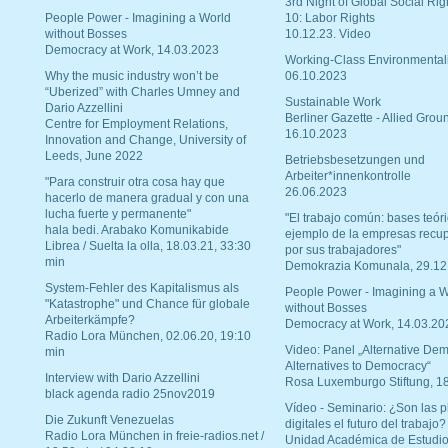
3rd Night of Global Social Rig
People Power - Imagining a World
10: Labor Rights
without Bosses
10.12.23. Video
Democracy at Work, 14.03.2023
Working-Class Environmental
Why the music industry won’t be
06.10.2023
“Uberized” with Charles Umney and
Sustainable Work
Dario Azzellini
Berliner Gazette - Allied Grou
Centre for Employment Relations,
16.10.2023
Innovation and Change, University of
Leeds, June 2022
Betriebsbesetzungen und
Arbeiter*innenkontrolle
"Para construir otra cosa hay que
26.06.2023
hacerlo de manera gradual y con una
lucha fuerte y permanente"
"El trabajo común: bases teóri
hala bedi. Arabako Komunikabide
ejemplo de la empresas recu
Librea / Suelta la olla, 18.03.21, 33:30
por sus trabajadores"
min
Demokrazia Komunala, 29.12
System-Fehler des Kapitalismus als
People Power - Imagining a W
"Katastrophe" und Chance für globale
without Bosses
Arbeiterkämpfe?
Democracy at Work, 14.03.20
Radio Lora München, 02.06.20, 19:10
Video: Panel „Alternative Dem
min
Alternatives to Democracy“
Interview with Dario Azzellini
Rosa Luxemburgo Stiftung, 1
black agenda radio 25nov2019
Vídeo - Seminario: ¿Son las p
Die Zukunft Venezuelas
digitales el futuro del trabajo?
Radio Lora München in freie-radios.net /
Unidad Académica de Estudio