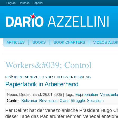
English
Deutsch
Español
ARTICLES
BOOKS
BOOK CHAPTERS
VIDEOS-AUDI
Workers&#039; Control
PRÄSIDENT VENEZUELAS BESCHLOSS ENTEIGNUNG
Papierfabrik in Arbeiterhand
Neues Deutschland, 26.01.2005 |
Tags:
Expropriation
Venezuela
Control
Bolivarian Revolution
Class Struggle
Socialism
Per Dekret hat der venezolanische Präsident Hugo 
dieser Tage das Papierunternehmen Venepal enteigne