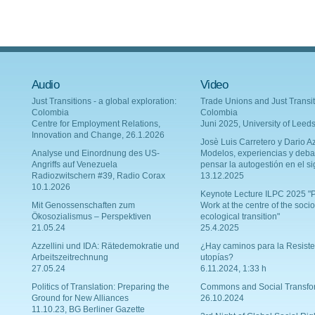
Audio
Video
Just Transitions - a global exploration:
Trade Unions and Just Transit
Colombia
Colombia
Centre for Employment Relations,
Juni 2025, University of Leed
Innovation and Change, 26.1.2026
Josè Luis Carretero y Dario Az
Analyse und Einordnung des US-
Modelos, experiencias y deba
Angriffs auf Venezuela
pensar la autogestión en el si
Radiozwitschern #39, Radio Corax
13.12.2025
10.1.2026
Keynote Lecture ILPC 2025 "P
Mit Genossenschaften zum
Work at the centre of the socio
Ökosozialismus – Perspektiven
ecological transition"
21.05.24
25.4.2025
Azzellini und IDA: Rätedemokratie und
¿Hay caminos para la Resiste
Arbeitszeitrechnung
utopías?
27.05.24
6.11.2024, 1:33 h
Politics of Translation: Preparing the
Commons and Social Transfo
Ground for New Alliances
26.10.2024
11.10.23, BG Berliner Gazette