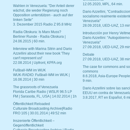
12.05.2020, MPL, 64 min.
Wahlen in Venezuela: "Der Anteil derer
wächst, die weder Regierung noch
Dario Azzellini, "Contradiccio
Opposition unterstützen - auch auf der
socialismo realmente existent
linken Seite"
Venezuela"
3. Dezember 2015 Radio Z 95.8 MHz
28.09.2018, UED-UAZ, 13 min
Radia Obskura: Is Marx Muss?
Introducción por Henry Veltme
Berliner Runde - Radia Obskura |
Dario Azzellini: "Autogobierno
24.06.2015 | 60 min.
Venezuela"
27.09.2018, UED-UAZ, 29 min
Interview with Marina Sitrin and Dario
Azzellini about their new book 'They
Debate
can't represent us!'
27.09.2018, UED-UAZ, 38 min
22.08.2014 | Upfront, KPFA.org
The case for commons and so
Fußball-WM im WUK
commons
WUK-RADIO: Fußball-WM im WUK |
8.6.2018, Asia-Europe People
16.06.2014 | 30 min
9 min.
The grassroots of Venezuela
Dario Azzellini sobre las san
Florida Caribe Radio | WSLR 96.5 LP
EEUU en contra de Venezuel
FM | Sarasota, FL, USA | 14.02.2014 | 1h
3.8.2017, RT en Español, 6 mi
Öffentlichkeit Reloaded
Culturale Broadcasting Archive|Radio
FRO 105 | 30.01.2014 | 49:52 min
Inszenierte Öffentlichkeit –
Gegenöffentlichkeit