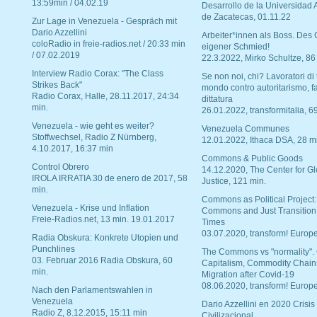
13:59min / 04.02.19
Desarrollo de la Universidad
de Zacatecas, 01.11.22
Zur Lage in Venezuela - Gespräch mit
Dario Azzellini
Arbeiter*innen als Boss. Des
coloRadio in freie-radios.net / 20:33 min
eigener Schmied!
/ 07.02.2019
22.3.2022, Mirko Schultze, 86
Interview Radio Corax: "The Class
Se non noi, chi? Lavoratori di t
Strikes Back"
mondo contro autoritarismo, f
Radio Corax, Halle, 28.11.2017, 24:34
dittatura
min.
26.01.2022, transformitalia, 6
Venezuela - wie geht es weiter?
Venezuela Communes
Stoffwechsel, Radio Z Nürnberg,
12.01.2022, Ithaca DSA, 28 m
4.10.2017, 16:37 min
Commons & Public Goods
Control Obrero
14.12.2020, The Center for Gl
IROLA IRRATIA 30 de enero de 2017, 58
Justice, 121 min.
min.
Commons as Political Project:
Venezuela - Krise und Inflation
Commons and Just Transition
Freie-Radios.net, 13 min. 19.01.2017
Times
03.07.2020, transform! Europe
Radia Obskura: Konkrete Utopien und
Punchlines
The Commons vs "normality".
03. Februar 2016 Radia Obskura, 60
Capitalism, Commodity Chain
min.
Migration after Covid-19
08.06.2020, transform! Europe
Nach den Parlamentswahlen in
Venezuela
Dario Azzellini en 2020 Crisis
Radio Z, 8.12.2015, 15:11 min
Civilizacional