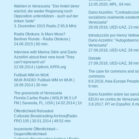
12.05.2020, MPL, 64 min.
Wahlen in Venezuela: "Der Anteil derer
wächst, die weder Regierung noch
Dario Azzellini, "Contradiccio
Opposition unterstützen - auch auf der
socialismo realmente existent
linken Seite"
Venezuela"
3. Dezember 2015 Radio Z 95.8 MHz
28.09.2018, UED-UAZ, 13 min
Radia Obskura: Is Marx Muss?
Introducción por Henry Veltme
Berliner Runde - Radia Obskura |
Dario Azzellini: "Autogobierno
24.06.2015 | 60 min.
Venezuela"
27.09.2018, UED-UAZ, 29 min
Interview with Marina Sitrin and Dario
Azzellini about their new book 'They
Debate
can't represent us!'
27.09.2018, UED-UAZ, 38 min
22.08.2014 | Upfront, KPFA.org
The case for commons and so
Fußball-WM im WUK
commons
WUK-RADIO: Fußball-WM im WUK |
8.6.2018, Asia-Europe People
16.06.2014 | 30 min
9 min.
The grassroots of Venezuela
Dario Azzellini sobre las san
Florida Caribe Radio | WSLR 96.5 LP
EEUU en contra de Venezuel
FM | Sarasota, FL, USA | 14.02.2014 | 1h
3.8.2017, RT en Español, 6 mi
Öffentlichkeit Reloaded
Culturale Broadcasting Archive|Radio
FRO 105 | 30.01.2014 | 49:52 min
Inszenierte Öffentlichkeit –
Gegenöffentlichkeit