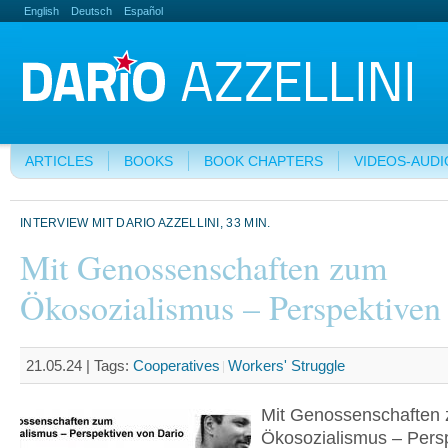
English
Deutsch
Español
ARTICLES
BOOKS
BOOK CHAPTERS
VIDEOS-AUDI
INTERVIEW MIT DARIO AZZELLINI, 33 MIN.
Mit Genossenschaften zum
Ökosozialismus – Perspektiven
21.05.24 |
Tags:
Cooperatives
Workers' Struggle
Mit Genossenschaften
Ökosozialismus – Persp