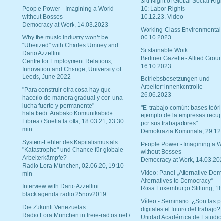
3rd Night of Global Social Rig
People Power - Imagining a World
10: Labor Rights
without Bosses
10.12.23. Video
Democracy at Work, 14.03.2023
Working-Class Environmental
Why the music industry won’t be
06.10.2023
“Uberized” with Charles Umney and
Sustainable Work
Dario Azzellini
Berliner Gazette - Allied Grou
Centre for Employment Relations,
16.10.2023
Innovation and Change, University of
Leeds, June 2022
Betriebsbesetzungen und
Arbeiter*innenkontrolle
"Para construir otra cosa hay que
26.06.2023
hacerlo de manera gradual y con una
lucha fuerte y permanente"
"El trabajo común: bases teóri
hala bedi. Arabako Komunikabide
ejemplo de la empresas recu
Librea / Suelta la olla, 18.03.21, 33:30
por sus trabajadores"
min
Demokrazia Komunala, 29.12
System-Fehler des Kapitalismus als
People Power - Imagining a W
"Katastrophe" und Chance für globale
without Bosses
Arbeiterkämpfe?
Democracy at Work, 14.03.20
Radio Lora München, 02.06.20, 19:10
Video: Panel „Alternative Dem
min
Alternatives to Democracy“
Interview with Dario Azzellini
Rosa Luxemburgo Stiftung, 1
black agenda radio 25nov2019
Vídeo - Seminario: ¿Son las p
Die Zukunft Venezuelas
digitales el futuro del trabajo?
Radio Lora München in freie-radios.net /
Unidad Académica de Estudio