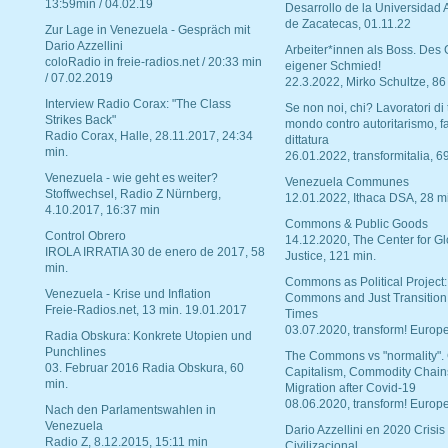
13:59min / 04.02.19
Desarrollo de la Universidad
de Zacatecas, 01.11.22
Zur Lage in Venezuela - Gespräch mit
Dario Azzellini
Arbeiter*innen als Boss. Des
coloRadio in freie-radios.net / 20:33 min
eigener Schmied!
/ 07.02.2019
22.3.2022, Mirko Schultze, 86
Interview Radio Corax: "The Class
Se non noi, chi? Lavoratori di t
Strikes Back"
mondo contro autoritarismo, f
Radio Corax, Halle, 28.11.2017, 24:34
dittatura
min.
26.01.2022, transformitalia, 6
Venezuela - wie geht es weiter?
Venezuela Communes
Stoffwechsel, Radio Z Nürnberg,
12.01.2022, Ithaca DSA, 28 m
4.10.2017, 16:37 min
Commons & Public Goods
Control Obrero
14.12.2020, The Center for Gl
IROLA IRRATIA 30 de enero de 2017, 58
Justice, 121 min.
min.
Commons as Political Project:
Venezuela - Krise und Inflation
Commons and Just Transition
Freie-Radios.net, 13 min. 19.01.2017
Times
03.07.2020, transform! Europe
Radia Obskura: Konkrete Utopien und
Punchlines
The Commons vs "normality".
03. Februar 2016 Radia Obskura, 60
Capitalism, Commodity Chain
min.
Migration after Covid-19
08.06.2020, transform! Europe
Nach den Parlamentswahlen in
Venezuela
Dario Azzellini en 2020 Crisis
Radio Z, 8.12.2015, 15:11 min
Civilizacional