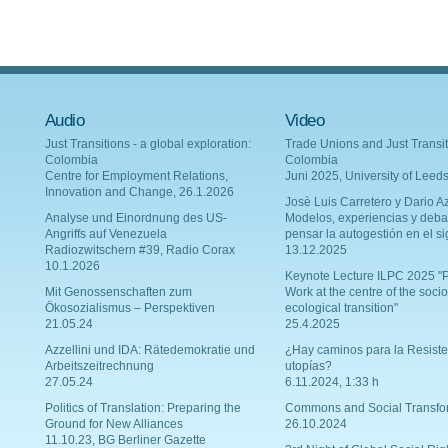
Audio
Video
Just Transitions - a global exploration:
Trade Unions and Just Transit
Colombia
Colombia
Centre for Employment Relations,
Juni 2025, University of Leed
Innovation and Change, 26.1.2026
Josè Luis Carretero y Dario Az
Analyse und Einordnung des US-
Modelos, experiencias y deba
Angriffs auf Venezuela
pensar la autogestión en el si
Radiozwitschern #39, Radio Corax
13.12.2025
10.1.2026
Keynote Lecture ILPC 2025 "P
Mit Genossenschaften zum
Work at the centre of the socio
Ökosozialismus – Perspektiven
ecological transition"
21.05.24
25.4.2025
Azzellini und IDA: Rätedemokratie und
¿Hay caminos para la Resiste
Arbeitszeitrechnung
utopías?
27.05.24
6.11.2024, 1:33 h
Politics of Translation: Preparing the
Commons and Social Transfo
Ground for New Alliances
26.10.2024
11.10.23, BG Berliner Gazette