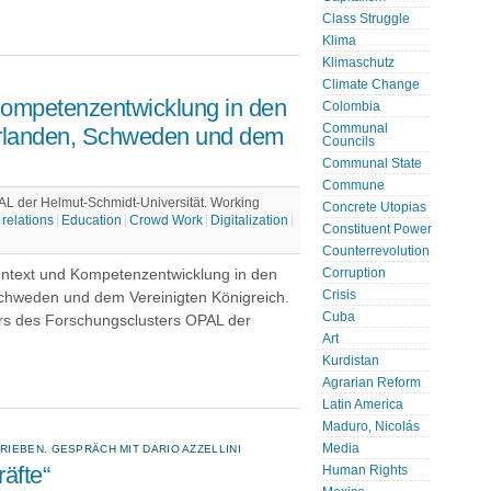
Class Struggle
Klima
Klimaschutz
Climate Change
ompetenzentwicklung in den
Colombia
Communal
derlanden, Schweden und dem
Councils
Communal State
Commune
L der Helmut-Schmidt-Universität. Working
Concrete Utopias
relations
Education
Crowd Work
Digitalization
Constituent Power
Counterrevolution
Kontext und Kompetenzentwicklung in den
Corruption
Crisis
Schweden und dem Vereinigten Königreich.
Cuba
rs des Forschungsclusters OPAL der
Art
Kurdistan
Agrarian Reform
Latin America
Maduro, Nicolás
Media
IEBEN. GESPRÄCH MIT DARIO AZZELLINI
räfte“
Human Rights