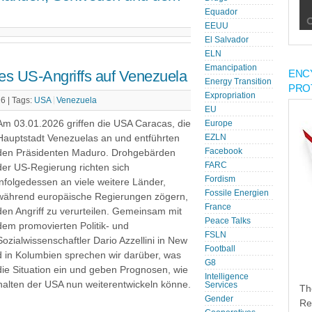
Equador
EEUU
El Salvador
ELN
Emancipation
es US-Angriffs auf Venezuela
ENC
Energy Transition
PRO
Expropriation
6 |
Tags:
USA
Venezuela
EU
Am 03.01.2026 griffen die USA Caracas, die
Europe
Hauptstadt Venezuelas an und entführten
EZLN
Facebook
den Präsidenten Maduro. Drohgebärden
FARC
der US-Regierung richten sich
Fordism
infolgedessen an viele weitere Länder,
Fossile Energien
während europäische Regierungen zögern,
France
den Angriff zu verurteilen. Gemeinsam mit
Peace Talks
dem promovierten Politik- und
FSLN
Sozialwissenschaftler Dario Azzellini in New
Football
d in Kolumbien sprechen wir darüber, was
G8
die Situation ein und geben Prognosen, wie
Intelligence
rhalten der USA nun weiterentwickeln könne.
Services
Th
Gender
Re