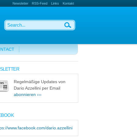
Newsletter
RSS-Feed
Links
Kontakt
NTACT
SLETTER
Regelmäßige Updates von
Dario Azzellini per Email
abonnieren ›››
EBOOK
tps://www.facebook.com/dario.azzellini