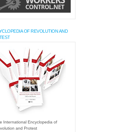
YCLOPEDIA OF REVOLUTION AND
TEST
e International Encyclopedia of
volution and Protest