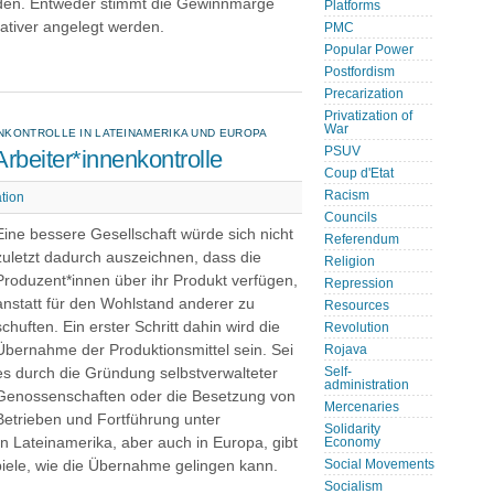
lden. Entweder stimmt die Gewinnmarge
Platforms
rativer angelegt werden.
PMC
Popular Power
Postfordism
Precarization
Privatization of
War
NKONTROLLE IN LATEINAMERIKA UND EUROPA
PSUV
rbeiter*innenkontrolle
Coup d'Etat
Racism
tion
Councils
Eine bessere Gesellschaft würde sich nicht
Referendum
zuletzt dadurch auszeichnen, dass die
Religion
Produzent*innen über ihr Produkt verfügen,
Repression
anstatt für den Wohlstand anderer zu
Resources
schuften. Ein erster Schritt dahin wird die
Revolution
Übernahme der Produktionsmittel sein. Sei
Rojava
es durch die Gründung selbstverwalteter
Self-
administration
Genossenschaften oder die Besetzung von
Mercenaries
Betrieben und Fortführung unter
Solidarity
in Lateinamerika, aber auch in Europa, gibt
Economy
piele, wie die Übernahme gelingen kann.
Social Movements
Socialism