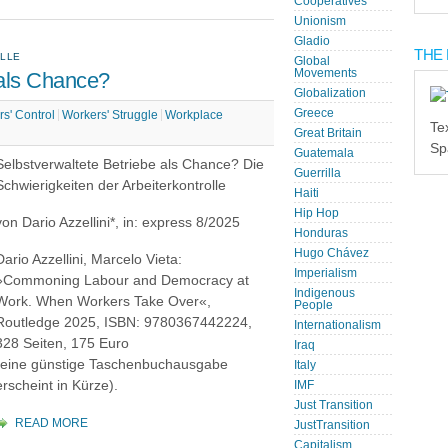
Cooperatives
Unionism
Gladio
THE 
OLLE
Global
Movements
 als Chance?
Globalization
Greece
s' Control
Workers' Struggle
Workplace
Te
Great Britain
Sp
Guatemala
Selbstverwaltete Betriebe als Chance? Die
Guerrilla
Schwierigkeiten der Arbeiterkontrolle
Haiti
Hip Hop
von Dario Azzellini*, in: express 8/2025
Honduras
Hugo Chávez
Dario Azzellini, Marcelo Vieta:
Imperialism
»Commoning Labour and Democracy at
Indigenous
Work. When Workers Take Over«,
People
Routledge 2025, ISBN: 9780367442224,
Internationalism
328 Seiten, 175 Euro
Iraq
(eine günstige Taschenbuchausgabe
Italy
erscheint in Kürze).
IMF
Just Transition
READ MORE
JustTransition
Capitalism