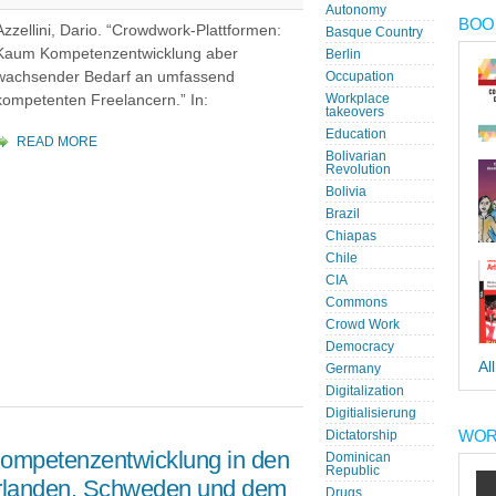
Autonomy
BOOK
Azzellini, Dario. “Crowdwork-Plattformen:
Basque Country
Kaum Kompetenzentwicklung aber
Berlin
wachsender Bedarf an umfassend
Occupation
kompetenten Freelancern.” In:
Workplace
takeovers
Education
READ MORE
Bolivarian
Revolution
Bolivia
Brazil
Chiapas
Chile
CIA
Commons
Crowd Work
Democracy
Al
Germany
Digitalization
Digitialisierung
WOR
Dictatorship
ompetenzentwicklung in den
Dominican
Republic
derlanden, Schweden und dem
Drugs