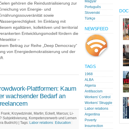
Magyar
Zielen gehören die Reindustrialisierung zur
Português
Erreichung von Energie- und
DOC
Slovenski
Ernährungssouveränität sowie
Türkçe
Wassergerechtigkeit. Im Einklang mit
diesem egalitären, kollektiven und territorial
NEWSFEED
verankerten Entwicklungsmodell fördern die
hlesektor –
einem Beitrag zur Reihe „Deep Democracy“
htung von Energiedemokratisierung und der
ft.
TAGS
1968
ALBA
Algeria
rowdwork-Plattformen: Kaum
Antifascism
er wachsender Bedarf an
Workers' Control
reelancern
Workers' Struggle
Labor relations
Frank; Krzywdzinski, Martin; Eckelt, Marcus; Li-
Argentina
uf? Subjektivierung, Kompetenzerwerb und Lernen
Poverty
ara Budrich) |
Tags:
Labor relations
Education
Insurrection