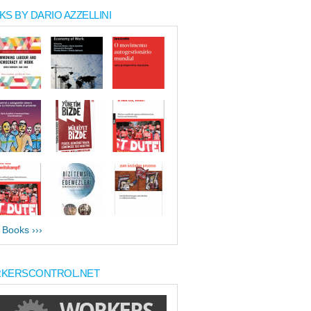
S BY DARIO AZZELLINI
l Books ›››
KERSCONTROL.NET