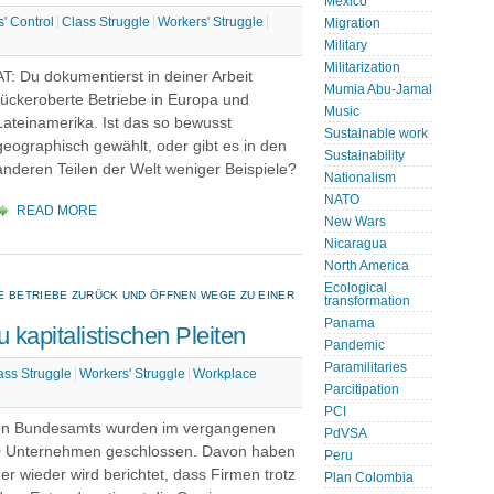
Mexico
' Control
Class Struggle
Workers' Struggle
Migration
Military
Militarization
AT: Du dokumentierst in deiner Arbeit
Mumia Abu-Jamal
rückeroberte Betriebe in Europa und
Music
Lateinamerika. Ist das so bewusst
Sustainable work
geographisch gewählt, oder gibt es in den
Sustainability
anderen Teilen der Welt weniger Beispiele?
Nationalism
NATO
READ MORE
New Wars
Nicaragua
North America
Ecological
E BETRIEBE ZURÜCK UND ÖFFNEN WEGE ZU EINER
transformation
Panama
u kapitalistischen Pleiten
Pandemic
Paramilitaries
ass Struggle
Workers' Struggle
Workplace
Parcitipation
PCI
schen Bundesamts wurden im vergangenen
PdVSA
00 Unternehmen geschlossen. Davon haben
Peru
r wieder wird berichtet, dass Firmen trotz
Plan Colombia