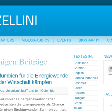
HAPTERS
VIDEOS-AUDIOS
EVENTS
BIOGRAPHY
CO
TEXTES IN:
NEW
higen Beiträge
Castellano
German
English
lumbien für die Energiewende
Bahasa Indonesia
der Wirtschaft kämpfen
Bosanski
Czech
ves
Unionism
JustTransition
Colombia
Euskera
FAC
Français
Kolumbiens Energiegewerkschaften
Greek
betrachten die Energiewende als Chance
ht
Italian
für einen Strukturwandel. Zu ihren zentralen