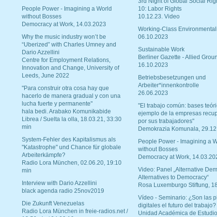
3rd Night of Global Social Rig
People Power - Imagining a World
10: Labor Rights
without Bosses
10.12.23. Video
Democracy at Work, 14.03.2023
Working-Class Environmental
Why the music industry won’t be
06.10.2023
“Uberized” with Charles Umney and
Sustainable Work
Dario Azzellini
Berliner Gazette - Allied Grou
Centre for Employment Relations,
16.10.2023
Innovation and Change, University of
Leeds, June 2022
Betriebsbesetzungen und
Arbeiter*innenkontrolle
"Para construir otra cosa hay que
26.06.2023
hacerlo de manera gradual y con una
lucha fuerte y permanente"
"El trabajo común: bases teóri
hala bedi. Arabako Komunikabide
ejemplo de la empresas recu
Librea / Suelta la olla, 18.03.21, 33:30
por sus trabajadores"
min
Demokrazia Komunala, 29.12
System-Fehler des Kapitalismus als
People Power - Imagining a W
"Katastrophe" und Chance für globale
without Bosses
Arbeiterkämpfe?
Democracy at Work, 14.03.20
Radio Lora München, 02.06.20, 19:10
Video: Panel „Alternative Dem
min
Alternatives to Democracy“
Interview with Dario Azzellini
Rosa Luxemburgo Stiftung, 1
black agenda radio 25nov2019
Vídeo - Seminario: ¿Son las p
Die Zukunft Venezuelas
digitales el futuro del trabajo?
Radio Lora München in freie-radios.net /
Unidad Académica de Estudio