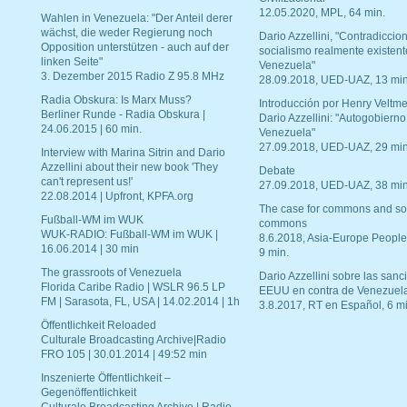
12.05.2020, MPL, 64 min.
Wahlen in Venezuela: "Der Anteil derer
wächst, die weder Regierung noch
Dario Azzellini, "Contradiccio
Opposition unterstützen - auch auf der
socialismo realmente existent
linken Seite"
Venezuela"
3. Dezember 2015 Radio Z 95.8 MHz
28.09.2018, UED-UAZ, 13 min
Radia Obskura: Is Marx Muss?
Introducción por Henry Veltme
Berliner Runde - Radia Obskura |
Dario Azzellini: "Autogobierno
24.06.2015 | 60 min.
Venezuela"
27.09.2018, UED-UAZ, 29 min
Interview with Marina Sitrin and Dario
Azzellini about their new book 'They
Debate
can't represent us!'
27.09.2018, UED-UAZ, 38 min
22.08.2014 | Upfront, KPFA.org
The case for commons and so
Fußball-WM im WUK
commons
WUK-RADIO: Fußball-WM im WUK |
8.6.2018, Asia-Europe People
16.06.2014 | 30 min
9 min.
The grassroots of Venezuela
Dario Azzellini sobre las san
Florida Caribe Radio | WSLR 96.5 LP
EEUU en contra de Venezuel
FM | Sarasota, FL, USA | 14.02.2014 | 1h
3.8.2017, RT en Español, 6 mi
Öffentlichkeit Reloaded
Culturale Broadcasting Archive|Radio
FRO 105 | 30.01.2014 | 49:52 min
Inszenierte Öffentlichkeit –
Gegenöffentlichkeit