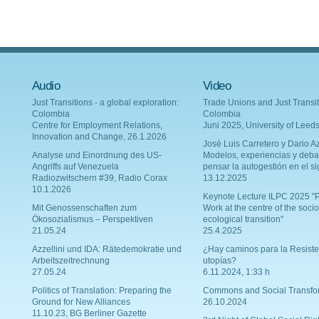
Audio
Video
Just Transitions - a global exploration:
Trade Unions and Just Transit
Colombia
Colombia
Centre for Employment Relations,
Juni 2025, University of Leed
Innovation and Change, 26.1.2026
Josè Luis Carretero y Dario Az
Analyse und Einordnung des US-
Modelos, experiencias y deba
Angriffs auf Venezuela
pensar la autogestión en el si
Radiozwitschern #39, Radio Corax
13.12.2025
10.1.2026
Keynote Lecture ILPC 2025 "P
Mit Genossenschaften zum
Work at the centre of the socio
Ökosozialismus – Perspektiven
ecological transition"
21.05.24
25.4.2025
Azzellini und IDA: Rätedemokratie und
¿Hay caminos para la Resiste
Arbeitszeitrechnung
utopías?
27.05.24
6.11.2024, 1:33 h
Politics of Translation: Preparing the
Commons and Social Transfo
Ground for New Alliances
26.10.2024
11.10.23, BG Berliner Gazette