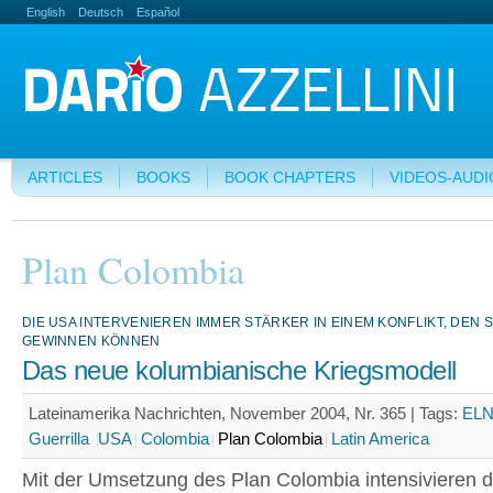
English
Deutsch
Español
ARTICLES
BOOKS
BOOK CHAPTERS
VIDEOS-AUDI
Plan Colombia
DIE USA INTERVENIEREN IMMER STÄRKER IN EINEM KONFLIKT, DEN S
GEWINNEN KÖNNEN
Das neue kolumbianische Kriegsmodell
Lateinamerika Nachrichten, November 2004, Nr. 365 |
Tags:
EL
Guerrilla
USA
Colombia
Plan Colombia
Latin America
Mit der Umsetzung des Plan Colombia intensivieren 