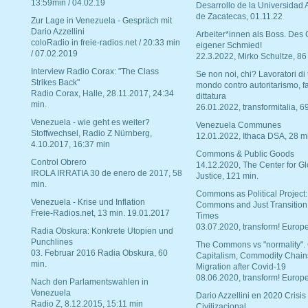
13:59min / 04.02.19
Desarrollo de la Universidad
de Zacatecas, 01.11.22
Zur Lage in Venezuela - Gespräch mit
Dario Azzellini
Arbeiter*innen als Boss. Des
coloRadio in freie-radios.net / 20:33 min
eigener Schmied!
/ 07.02.2019
22.3.2022, Mirko Schultze, 86
Interview Radio Corax: "The Class
Se non noi, chi? Lavoratori di t
Strikes Back"
mondo contro autoritarismo, f
Radio Corax, Halle, 28.11.2017, 24:34
dittatura
min.
26.01.2022, transformitalia, 6
Venezuela - wie geht es weiter?
Venezuela Communes
Stoffwechsel, Radio Z Nürnberg,
12.01.2022, Ithaca DSA, 28 m
4.10.2017, 16:37 min
Commons & Public Goods
Control Obrero
14.12.2020, The Center for Gl
IROLA IRRATIA 30 de enero de 2017, 58
Justice, 121 min.
min.
Commons as Political Project:
Venezuela - Krise und Inflation
Commons and Just Transition
Freie-Radios.net, 13 min. 19.01.2017
Times
03.07.2020, transform! Europe
Radia Obskura: Konkrete Utopien und
Punchlines
The Commons vs "normality".
03. Februar 2016 Radia Obskura, 60
Capitalism, Commodity Chain
min.
Migration after Covid-19
08.06.2020, transform! Europe
Nach den Parlamentswahlen in
Venezuela
Dario Azzellini en 2020 Crisis
Radio Z, 8.12.2015, 15:11 min
Civilizacional