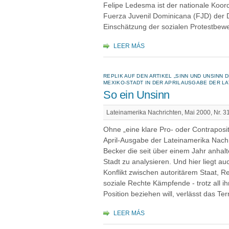
Felipe Ledesma ist der nationale Koor
Fuerza Juvenil Dominicana (FJD) der 
Einschätzung der sozialen Protestbewe
LEER MÁS
REPLIK AUF DEN ARTIKEL „SINN UND UNSINN
MEXIKO-STADT IN DER APRILAUSGABE DER L
So ein Unsinn
Lateinamerika Nachrichten, Mai 2000, Nr. 3
Ohne „eine klare Pro- oder Contraposit
April-Ausgabe der Lateinamerika Nac
Becker die seit über einem Jahr anhal
Stadt zu analysieren. Und hier liegt a
Konflikt zwischen autoritärem Staat, R
soziale Rechte Kämpfende - trotz all i
Position beziehen will, verlässt das Terr
LEER MÁS