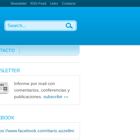
Newsletter
RSS-Feed
Links
Contacto
TACTO
SLETTER
Informe por mail con
comentarios, conferencias y
publicaciones.
subscribir ›››
EBOOK
tps://www.facebook.com/dario.azzellini