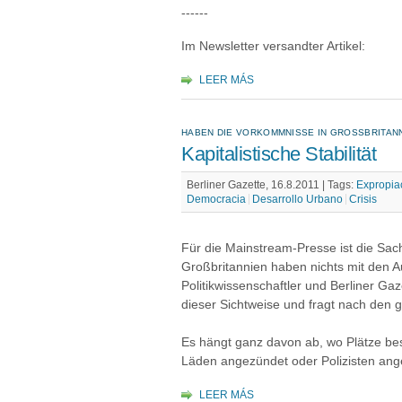
------
Im Newsletter versandter Artikel:
LEER MÁS
HABEN DIE VORKOMMNISSE IN GROSSBRITANN
Kapitalistische Stabilität
Berliner Gazette, 16.8.2011 |
Tags:
Expropia
Democracia
Desarrollo Urbano
Crisis
Für die Mainstream-Presse ist die Sach
Großbritannien haben nichts mit den A
Politikwissenschaftler und Berliner Gaze
dieser Sichtweise und fragt nach de
Es hängt ganz davon ab, wo Plätze bese
Läden angezündet oder Polizisten an
LEER MÁS