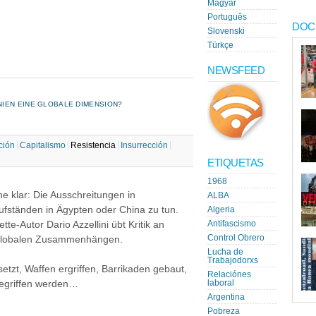
Magyar
Português
DOC
Slovenski
Türkçe
NEWSFEED
IEN EINE GLOBALE DIMENSION?
ción
Capitalismo
Resistencia
Insurrección
ETIQUETAS
1968
e klar: Die Ausschreitungen in
ALBA
ufständen in Ägypten oder China zu tun.
Algeria
tte-Autor Dario Azzellini übt Kritik an
Antifascismo
Control Obrero
n globalen Zusammenhängen.
Lucha de
Trabajodorxs
tzt, Waffen ergriffen, Barrikaden gebaut,
Relaciónes
gegriffen werden…
laboral
Argentina
Pobreza