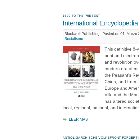
1500 TO THE PRESENT
International Encyclopedia
Blackwell Publishing | Posted on 01. Marzo
Socialismo
This definitive 8
print and electron
and revolution ov
modern era of ma
the Peasant's Revo
China, and from t
Europe and Americ
Villa and the Mau
has altered socie
local, regional, national, and internatio
LEER MÁS
ANTIOLIGARCHISCHE VOLKSFRONT FORDERT 