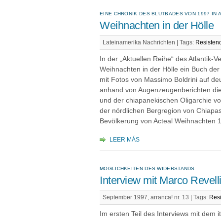
EINE CHRONIK DES BLUTBADES VON 1997 IN 
Weihnachten in der Hölle
Lateinamerika Nachrichten |
Tags:
Resisten
In der „Aktuellen Reihe“ des Atlantik-Ve
Weihnachten in der Hölle ein Buch der
mit Fotos von Massimo Boldrini auf de
anhand von Augenzeugenberichten die
und der chiapane­kischen Oligarchie vo
der nördlichen Bergregion von Chiap
Bevölkerung von Acteal Weihnachten 
LEER MÁS
MÖGLICHKEITEN DES WIDERSTANDS
Interview mit Marco Revelli,
September 1997, arranca! nr. 13 |
Tags:
Resi
Im ersten Teil des Interviews mit dem i