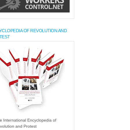
YCLOPEDIA OF REVOLUTION AND
TEST
e International Encyclopedia of
volution and Protest