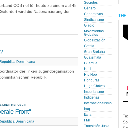
Secretos
erband COB rief für heute zu einem auf 48
Género
Gefordert wird die Nationalisierung der
Coperativas
THE 
Sindicalismo
Gladio
Movimientos
Globales
Globalización
Grecia
r?
Gran Bretaña
Guatemala
República Dominicana
Guerrilla
Haiti
Koordinator der linken Jugendorganisation
Hip Hop
Dominikanischen Republik.
Honduras
Hugo Chávez
Imperialismo
Indígenas
Internacionalismo
ISCHEN REPUBLIK
Iraq
berale Front"
Italia
Te
FMI
República Dominicana
Sp
Transición Justa