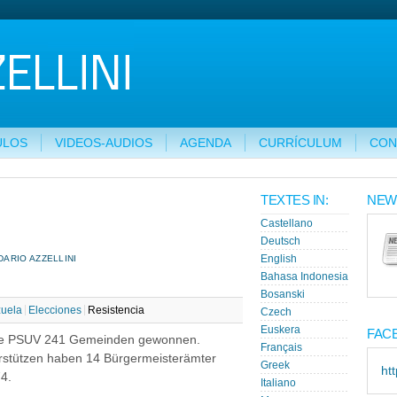
ULOS
VIDEOS-AUDIOS
AGENDA
CURRÍCULUM
CON
TEXTES IN:
NEW
Castellano
Deutsch
ARIO AZZELLINI
English
Bahasa Indonesia
Bosanski
uela
Elecciones
Resistencia
Czech
Euskera
FAC
die PSUV 241 Gemeinden gewonnen.
Français
erstützen haben 14 Bürgermeisterämter
Greek
ht
4.
Italiano