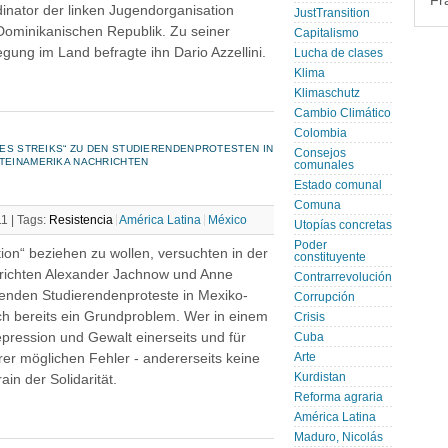
Fr
dinator der linken Jugendorganisation
JustTransition
Dominikanischen Republik. Zu seiner
Capitalismo
gung im Land befragte ihn Dario Azzellini.
Lucha de clases
Klima
Klimaschutz
Cambio Climático
Colombia
 DES STREIKS“ ZU DEN STUDIERENDENPROTESTEN IN
Consejos
ATEINAMERIKA NACHRICHTEN
comunales
Estado comunal
Comuna
11 |
Tags:
Resistencia
América Latina
México
Utopías concretas
Poder
ion“ beziehen zu wollen, versuchten in der
constituyente
hrichten Alexander Jachnow und Anne
Contrarrevolución
tenden Studierendenproteste in Mexiko-
Corrupción
uch bereits ein Grundproblem. Wer in einem
Crisis
epression und Gewalt einerseits und für
Cuba
hrer möglichen Fehler - andererseits keine
Arte
Kurdistan
ain der Solidarität.
Reforma agraria
América Latina
Maduro, Nicolás