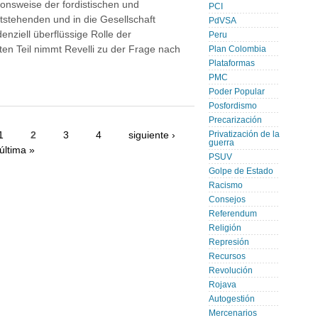
ionsweise der fordistischen und
PCI
tstehenden und in die Gesellschaft
PdVSA
enziell überflüssige Rolle der
Peru
en Teil nimmt Revelli zu der Frage nach
Plan Colombia
Plataformas
PMC
Poder Popular
Posfordismo
Precarización
1
2
3
4
siguiente ›
Privatización de la
guerra
última »
PSUV
Golpe de Estado
Racismo
Consejos
Referendum
Religión
Represión
Recursos
Revolución
Rojava
Autogestión
Mercenarios