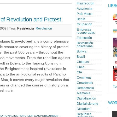
Insurrección
LIBR
Autonomia
País Vasco
 of Revolution and Protest
Berlín
Ocupación
 2009 |
Tags:
Resistencia
Revolución
Empresas
recuperadas
Educación
-volume
Encyclopedia
is a comprehensive
Revolución
bolivariana
ic resource covering the history of protest
Bolivia
er the past 500 years – throughout the
Brasil
ss movements. From the rebellion against
Chiapas
lt in Bolivia to the Taiping Uprising in
Chile
he Enlightenment-inspired revolutions in
CIA
a to the anti-colonial revolts of Pancho
Commons
 Mau, it covers every major revolution that
Crowdwork
ties or changed the course of history on a
To
Democracia
nal scale.
Alemania
Digitalización
WOR
Digitialisierung
Dictadura
República
NATIONALISIERUNG DER GASVORKOMMEN -