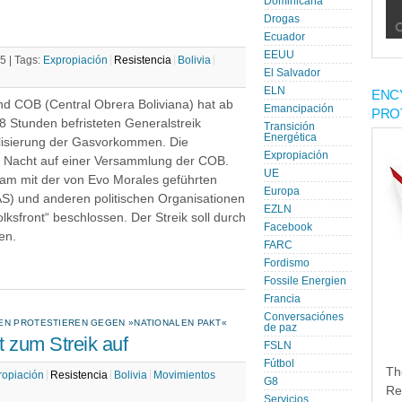
Dominicana
Drogas
Ecuador
EEUU
5 |
Tags:
Expropiación
Resistencia
Bolivia
El Salvador
ELN
ENC
nd COB (Central Obrera Boliviana) hat ab
Emancipación
PRO
 Stunden befristeten Generalstreik
Transición
Energética
alisierung der Gasvorkommen. Die
Expropiación
tag Nacht auf einer Versammlung der COB.
UE
am mit der von Evo Morales geführten
Europa
) und anderen politischen Organisationen
EZLN
olksfront“ beschlossen. Der Streik soll durch
Facebook
en.
FARC
Fordismo
Fossile Energien
Francia
Conversaciónes
NEN PROTESTIEREN GEGEN »NATIONALEN PAKT«
de paz
t zum Streik auf
FSLN
Fútbol
Th
ropiación
Resistencia
Bolivia
Movimientos
G8
Re
Servicios