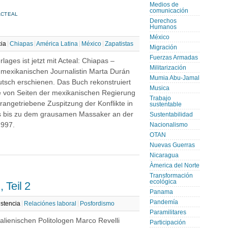
Medios de
comunicación
ACTEAL
Derechos
Humanos
México
cia
Chiapas
América Latina
México
Zapatistas
Migración
Fuerzas Armadas
rlages ist jetzt mit Acteal: Chiapas –
Militarización
 mexikanischen Journalistin Marta Durán
Mumia Abu-Jamal
utsch erschienen. Das Buch rekonstruiert
Musica
 von Seiten der mexikanischen Regierung
Trabajo
rangetriebene Zuspitzung der Konflikte in
sustentable
as bis zu dem grausamen Massaker an der
Sustentabilidad
1997.
Nacionalismo
OTAN
Nuevas Guerras
Nicaragua
Àmerica del Norte
Transformación
ecológica
 Teil 2
Panama
Pandemía
stencia
Relaciónes laboral
Posfordismo
Paramilitares
talienischen Politologen Marco Revelli
Participación