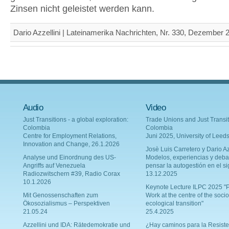
Zinsen nicht geleistet werden kann.
Dario Azzellini | Lateinamerika Nachrichten, Nr. 330, Dezember 
Audio
Video
Just Transitions - a global exploration:
Trade Unions and Just Transit
Colombia
Colombia
Centre for Employment Relations,
Juni 2025, University of Leed
Innovation and Change, 26.1.2026
Josè Luis Carretero y Dario Az
Analyse und Einordnung des US-
Modelos, experiencias y deba
Angriffs auf Venezuela
pensar la autogestión en el si
Radiozwitschern #39, Radio Corax
13.12.2025
10.1.2026
Keynote Lecture ILPC 2025 "P
Mit Genossenschaften zum
Work at the centre of the socio
Ökosozialismus – Perspektiven
ecological transition"
21.05.24
25.4.2025
Azzellini und IDA: Rätedemokratie und
¿Hay caminos para la Resiste