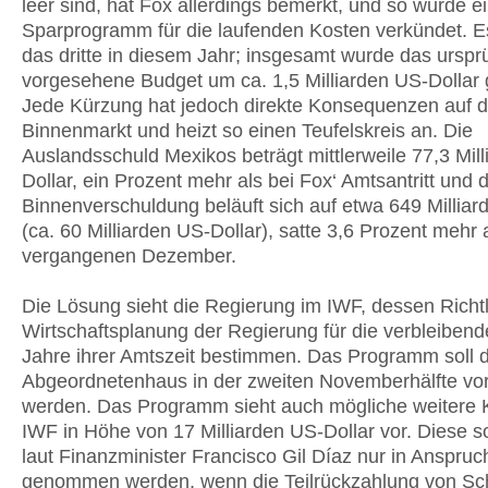
leer sind, hat Fox allerdings bemerkt, und so wurde e
Sparprogramm für die laufenden Kosten verkündet. Es 
das dritte in diesem Jahr; insgesamt wurde das urspr
vorgesehene Bu­dget um ca. 1,5 Milliarden US-Dollar 
Jede Kürzung hat jedoch direkte Konsequenzen auf 
Binnenmarkt und heizt so einen Teufelskreis an. Die
Auslandsschuld Mexikos beträgt mittlerweile 77,3 Mil
Dollar, ein Prozent mehr als bei Fox‘ Amtsantritt und d
Binnenverschuldung beläuft sich auf etwa 649 Millia
(ca. 60 Milliarden US-Dollar), satte 3,6 Prozent mehr 
vergangenen Dezember.
Die Lösung sieht die Regierung im IWF, dessen Richtl
Wirtschaftsplanung der Regierung für die verbleibend
Jahre ihrer Amtszeit bestimmen. Das Programm soll
Abgeordnetenhaus in der zweiten Novemberhälfte vor
werden. Das Programm sieht auch mögliche weitere K
IWF in Höhe von 17 Milliarden US-Dollar vor. Diese s
laut Finanzminister Francisco Gil Díaz nur in Anspruc
genommen werden, wenn die Teilrückzahlung von Sc