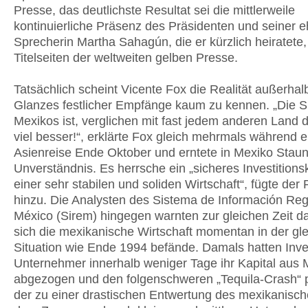
Presse, das deutlichste Resultat sei die mittlerweile
kontinuierliche Präsenz des Präsidenten und seiner 
Sprecherin Martha Sahagún, die er kürzlich heiratete,
Titelseiten der weltweiten gelben Presse.
Tatsächlich scheint Vicente Fox die Realität außerhal
Glanzes festlicher Empfänge kaum zu kennen. „Die Si
Mexikos ist, verglichen mit fast jedem anderen Land d
viel besser!“, erklärte Fox gleich mehrmals während e
Asienreise Ende Oktober und erntete in Mexiko Stau
Unverständnis. Es herrsche ein „sicheres Investitions
einer sehr stabilen und soliden Wirtschaft“, fügte der 
hinzu. Die Analysten des Sistema de Información Reg
México (Sirem) hingegen warnten zur gleichen Zeit d
sich die mexikanische Wirtschaft momentan in der gl
Situation wie Ende 1994 befände. Damals hatten Inv
Unternehmer innerhalb weniger Tage ihr Kapital aus 
abgezogen und den folgenschweren „Tequila-Crash“ p
der zu einer drastischen Entwertung des mexikanisc