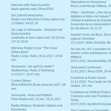
Alternatives to Democracy“
Interview with Dario Azzellini
Rosa Luxemburgo Stiftung, 1
black agenda radio 25nov2019
Vídeo - Seminario: ¿Son las p
Die Zukunft Venezuelas
digitales el futuro del trabajo?
Radio Lora München in freie-radios.net /
Unidad Académica de Estudio
13:59min / 04.02.19
Desarrollo de la Universidad
de Zacatecas, 01.11.22
Zur Lage in Venezuela - Gespräch mit
Dario Azzellini
Arbeiter*innen als Boss. Des
coloRadio in freie-radios.net / 20:33 min
eigener Schmied!
/ 07.02.2019
22.3.2022, Mirko Schultze, 86
Interview Radio Corax: "The Class
Se non noi, chi? Lavoratori di t
Strikes Back"
mondo contro autoritarismo, f
Radio Corax, Halle, 28.11.2017, 24:34
dittatura
min.
26.01.2022, transformitalia, 6
Venezuela - wie geht es weiter?
Venezuela Communes
Stoffwechsel, Radio Z Nürnberg,
12.01.2022, Ithaca DSA, 28 m
4.10.2017, 16:37 min
Commons & Public Goods
Control Obrero
14.12.2020, The Center for Gl
IROLA IRRATIA 30 de enero de 2017, 58
Justice, 121 min.
min.
Commons as Political Project:
Venezuela - Krise und Inflation
Commons and Just Transition
Freie-Radios.net, 13 min. 19.01.2017
Times
03.07.2020, transform! Europe
Radia Obskura: Konkrete Utopien und
Punchlines
The Commons vs "normality".