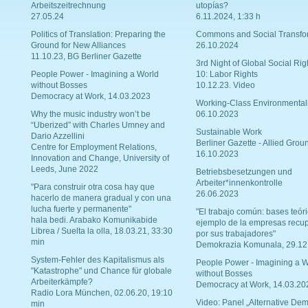
Arbeitszeitrechnung
utopías?
27.05.24
6.11.2024, 1:33 h
Politics of Translation: Preparing the
Commons and Social Transfo
Ground for New Alliances
26.10.2024
11.10.23, BG Berliner Gazette
3rd Night of Global Social Rig
People Power - Imagining a World
10: Labor Rights
without Bosses
10.12.23. Video
Democracy at Work, 14.03.2023
Working-Class Environmental
Why the music industry won’t be
06.10.2023
“Uberized” with Charles Umney and
Sustainable Work
Dario Azzellini
Berliner Gazette - Allied Grou
Centre for Employment Relations,
16.10.2023
Innovation and Change, University of
Leeds, June 2022
Betriebsbesetzungen und
Arbeiter*innenkontrolle
"Para construir otra cosa hay que
26.06.2023
hacerlo de manera gradual y con una
lucha fuerte y permanente"
"El trabajo común: bases teóri
hala bedi. Arabako Komunikabide
ejemplo de la empresas recu
Librea / Suelta la olla, 18.03.21, 33:30
por sus trabajadores"
min
Demokrazia Komunala, 29.12
System-Fehler des Kapitalismus als
People Power - Imagining a W
"Katastrophe" und Chance für globale
without Bosses
Arbeiterkämpfe?
Democracy at Work, 14.03.20
Radio Lora München, 02.06.20, 19:10
Video: Panel „Alternative Dem
min