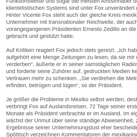
Funktionsweise und sogar die meisten Amts­inhaber d
klientelistischen Systems sind unter Fox unverändert 
Hinter Vicente Fox steht auch der gleiche Kreis mexi
Unternehmer mit transnationaler Reichweite, der auc
vorangegangenen Präsidenten Ernesto Zedillo an die
gebracht und gestützt hatte.
Auf Kritiken reagiert Fox jedoch stets gereizt. „Ich h
aufgehört eine Menge Zeitungen zu lesen, da sie mir
verderben“, äußerte er in seiner samstäglichen Radi
und forderte seine Zuhörer auf, gedruckten Medien k
Vertrauen mehr zu schenken. „Sie verdrehen die Mel
erfinden, betrügen und lügen“, so der Präsident.
Je größer die Probleme in Mexiko selbst werden, des
verbringt Fox auf Auslandsreisen. 72 Tage seiner erst
Monate als Präsident verbrachte er im Ausland. Im e
wächst der Unmut über seine ständige Abwesenheit, 
Er­gebnisse seiner Unternehmungslust eher bescheide
Spöttisch verzeichnen Kommentatoren der mexikani