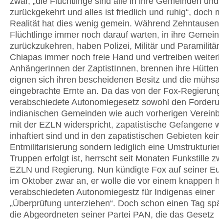
zwar, „die Flüchtlinge sind alle in ihre Gemeinden un
zurückgekehrt und alles ist friedlich und ruhig“, doch 
Realität hat dies wenig gemein. Während Zehntause
Flüchtlinge immer noch darauf war­ten, in ihre Gemei
zurückzukehren, haben Polizei, Militär und Paramilitär
Chiapas immer noch freie Hand und vertreiben weiter
AnhängerInnen der ZaptistInnen, brennen ihre Hütten
eignen sich ihren bescheidenen Besitz und die mühs
eingebrachte Ernte an. Da das von der Fox-Regierun
verabschiedete Autonomiegesetz sowohl den Forder
indianischen Gemeinden wie auch vorherigen Verein
mit der EZLN widerspricht, zapatistische Gefangene w
inhaftiert sind und in den zapatistischen Gebieten kei
Entmilitarisierung sondern lediglich eine Umstrukturie
Truppen erfolgt ist, herrscht seit Monaten Funkstille 
EZLN und Regierung. Nun kündigte Fox auf seiner E
im Oktober zwar an, er wolle die vor einem knappen 
verabschiedeten Autonomiegestz für Indigenas einer
„Überprüfung unterziehen“. Doch schon einen Tag sp
die Abgeordneten seiner Partei PAN, die das Gesetz