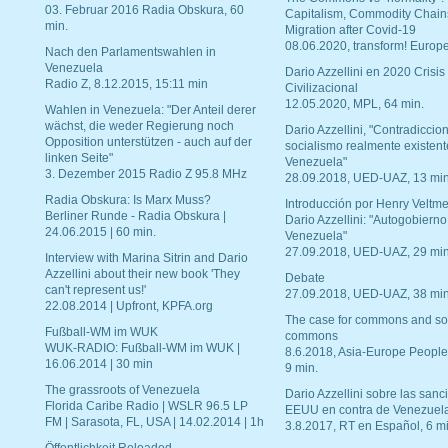
03. Februar 2016 Radia Obskura, 60
Capitalism, Commodity Chain
min.
Migration after Covid-19
08.06.2020, transform! Europe
Nach den Parlamentswahlen in
Venezuela
Dario Azzellini en 2020 Crisis
Radio Z, 8.12.2015, 15:11 min
Civilizacional
12.05.2020, MPL, 64 min.
Wahlen in Venezuela: "Der Anteil derer
wächst, die weder Regierung noch
Dario Azzellini, "Contradiccio
Opposition unterstützen - auch auf der
socialismo realmente existent
linken Seite"
Venezuela"
3. Dezember 2015 Radio Z 95.8 MHz
28.09.2018, UED-UAZ, 13 min
Radia Obskura: Is Marx Muss?
Introducción por Henry Veltme
Berliner Runde - Radia Obskura |
Dario Azzellini: "Autogobierno
24.06.2015 | 60 min.
Venezuela"
27.09.2018, UED-UAZ, 29 min
Interview with Marina Sitrin and Dario
Azzellini about their new book 'They
Debate
can't represent us!'
27.09.2018, UED-UAZ, 38 min
22.08.2014 | Upfront, KPFA.org
The case for commons and so
Fußball-WM im WUK
commons
WUK-RADIO: Fußball-WM im WUK |
8.6.2018, Asia-Europe People
16.06.2014 | 30 min
9 min.
The grassroots of Venezuela
Dario Azzellini sobre las san
Florida Caribe Radio | WSLR 96.5 LP
EEUU en contra de Venezuel
FM | Sarasota, FL, USA | 14.02.2014 | 1h
3.8.2017, RT en Español, 6 mi