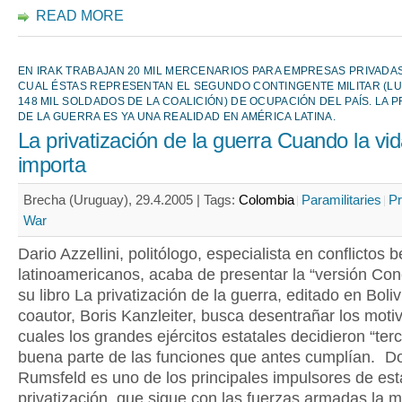
READ MORE
EN IRAK TRABAJAN 20 MIL MERCENARIOS PARA EMPRESAS PRIVADAS
CUAL ÉSTAS REPRESENTAN EL SEGUNDO CONTINGENTE MILITAR (L
148 MIL SOLDADOS DE LA COALICIÓN) DE OCUPACIÓN DEL PAÍS. LA P
DE LA GUERRA ES YA UNA REALIDAD EN AMÉRICA LATINA.
La privatización de la guerra Cuando la vi
importa
Brecha (Uruguay), 29.4.2005 |
Tags:
Colombia
Paramilitaries
Pr
War
Dario Azzellini, politólogo, especialista en conflictos b
latinoamericanos, acaba de presentar la “versión Con
su libro La privatización de la guerra, editado en Boliv
coautor, Boris Kanzleiter, busca desentrañar los motiv
cuales los grandes ejércitos estatales decidieron “terc
buena parte de las funciones que antes cumplían. D
Rumsfeld es uno de los principales impulsores de est
privatización, que sigue con las fuerzas armadas la 