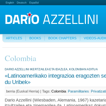
English
Deutsch
Español
ARTICLES
BOOKS
BOOK CHAPTERS
VIDEOS-AUDI
Colombia
DARIO AZZELLINI IKERTZAILEA ETA IDAZLEA, KOLONBIAN ADITUA
«Latinoamerikako integrazioa eragozten s
du Uribek»
berria (Euskal Herria) |
Tags:
Colombia
Paramilitaries
Privatizat
Dario Azzellini (Wiesbaden, Alemania, 1967) kazetaria
itzultzailea eta zinemagilea da. Latinoamerikaz doku