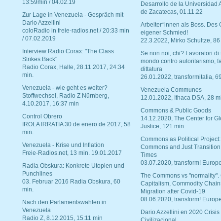
13:59min / 04.02.19
Desarrollo de la Universidad
de Zacatecas, 01.11.22
Zur Lage in Venezuela - Gespräch mit
Dario Azzellini
Arbeiter*innen als Boss. Des
coloRadio in freie-radios.net / 20:33 min
eigener Schmied!
/ 07.02.2019
22.3.2022, Mirko Schultze, 86
Interview Radio Corax: "The Class
Se non noi, chi? Lavoratori di t
Strikes Back"
mondo contro autoritarismo, f
Radio Corax, Halle, 28.11.2017, 24:34
dittatura
min.
26.01.2022, transformitalia, 6
Venezuela - wie geht es weiter?
Venezuela Communes
Stoffwechsel, Radio Z Nürnberg,
12.01.2022, Ithaca DSA, 28 m
4.10.2017, 16:37 min
Commons & Public Goods
Control Obrero
14.12.2020, The Center for Gl
IROLA IRRATIA 30 de enero de 2017, 58
Justice, 121 min.
min.
Commons as Political Project:
Venezuela - Krise und Inflation
Commons and Just Transition
Freie-Radios.net, 13 min. 19.01.2017
Times
03.07.2020, transform! Europe
Radia Obskura: Konkrete Utopien und
Punchlines
The Commons vs "normality".
03. Februar 2016 Radia Obskura, 60
Capitalism, Commodity Chain
min.
Migration after Covid-19
08.06.2020, transform! Europe
Nach den Parlamentswahlen in
Venezuela
Dario Azzellini en 2020 Crisis
Radio Z, 8.12.2015, 15:11 min
Civilizacional