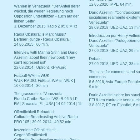
12.05.2020, MPL, 64 min.
Wahlen in Venezuela: "Der Anteil derer
wächst, die weder Regierung noch
Dario Azzellini, "Contradiccio
Opposition unterstützen - auch auf der
socialismo realmente existent
linken Seite"
Venezuela"
3. Dezember 2015 Radio Z 95.8 MHz
28.09.2018, UED-UAZ, 13 min
Radia Obskura: Is Marx Muss?
Introducción por Henry Veltme
Berliner Runde - Radia Obskura |
Dario Azzellini: "Autogobierno
24.06.2015 | 60 min.
Venezuela"
27.09.2018, UED-UAZ, 29 min
Interview with Marina Sitrin and Dario
Azzellini about their new book 'They
Debate
can't represent us!'
27.09.2018, UED-UAZ, 38 min
22.08.2014 | Upfront, KPFA.org
The case for commons and so
Fußball-WM im WUK
commons
WUK-RADIO: Fußball-WM im WUK |
8.6.2018, Asia-Europe People
16.06.2014 | 30 min
9 min.
The grassroots of Venezuela
Dario Azzellini sobre las san
Florida Caribe Radio | WSLR 96.5 LP
EEUU en contra de Venezuel
FM | Sarasota, FL, USA | 14.02.2014 | 1h
3.8.2017, RT en Español, 6 mi
Öffentlichkeit Reloaded
Culturale Broadcasting Archive|Radio
FRO 105 | 30.01.2014 | 49:52 min
Inszenierte Öffentlichkeit –
Gegenöffentlichkeit