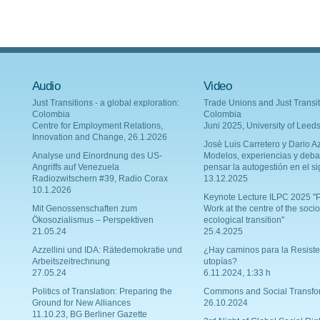
Audio
Video
Just Transitions - a global exploration:
Trade Unions and Just Transit
Colombia
Colombia
Centre for Employment Relations,
Juni 2025, University of Leed
Innovation and Change, 26.1.2026
Josè Luis Carretero y Dario Az
Analyse und Einordnung des US-
Modelos, experiencias y deba
Angriffs auf Venezuela
pensar la autogestión en el si
Radiozwitschern #39, Radio Corax
13.12.2025
10.1.2026
Keynote Lecture ILPC 2025 "P
Mit Genossenschaften zum
Work at the centre of the socio
Ökosozialismus – Perspektiven
ecological transition"
21.05.24
25.4.2025
Azzellini und IDA: Rätedemokratie und
¿Hay caminos para la Resiste
Arbeitszeitrechnung
utopías?
27.05.24
6.11.2024, 1:33 h
Politics of Translation: Preparing the
Commons and Social Transfo
Ground for New Alliances
26.10.2024
11.10.23, BG Berliner Gazette