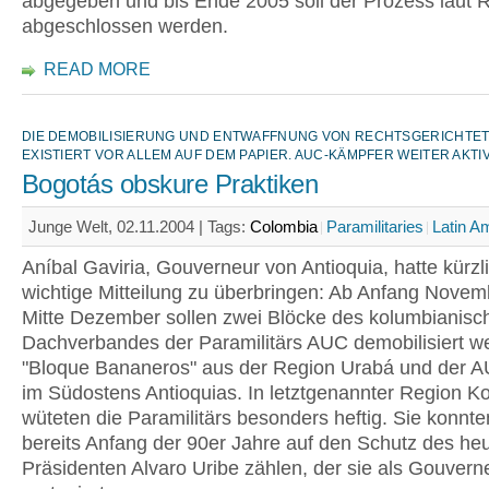
abgegeben und bis Ende 2005 soll der Prozess laut 
abgeschlossen werden.
READ MORE
DIE DEMOBILISIERUNG UND ENTWAFFNUNG VON RECHTSGERICHTET
EXISTIERT VOR ALLEM AUF DEM PAPIER. AUC-KÄMPFER WEITER AKTI
Bogotás obskure Praktiken
Junge Welt, 02.11.2004 |
Tags:
Colombia
Paramilitaries
Latin A
Aníbal Gaviria, Gouverneur von Antioquia, hatte kürzl
wichtige Mitteilung zu überbringen: Ab Anfang Novem
Mitte Dezember sollen zwei Blöcke des kolumbianisc
Dachverbandes der Paramilitärs AUC demobilisiert w
"Bloque Bananeros" aus der Region Urabá und der 
im Südostens Antioquias. In letztgenannter Region K
wüteten die Paramilitärs besonders heftig. Sie konnte
bereits Anfang der 90er Jahre auf den Schutz des he
Präsidenten Alvaro Uribe zählen, der sie als Gouvern