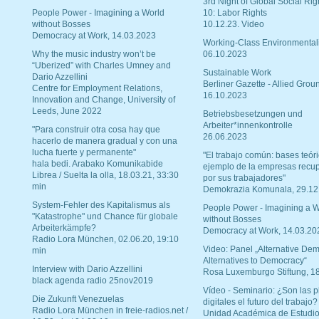
3rd Night of Global Social Rig
People Power - Imagining a World
10: Labor Rights
without Bosses
10.12.23. Video
Democracy at Work, 14.03.2023
Working-Class Environmental
Why the music industry won’t be
06.10.2023
“Uberized” with Charles Umney and
Sustainable Work
Dario Azzellini
Berliner Gazette - Allied Grou
Centre for Employment Relations,
16.10.2023
Innovation and Change, University of
Leeds, June 2022
Betriebsbesetzungen und
Arbeiter*innenkontrolle
"Para construir otra cosa hay que
26.06.2023
hacerlo de manera gradual y con una
lucha fuerte y permanente"
"El trabajo común: bases teóri
hala bedi. Arabako Komunikabide
ejemplo de la empresas recu
Librea / Suelta la olla, 18.03.21, 33:30
por sus trabajadores"
min
Demokrazia Komunala, 29.12
System-Fehler des Kapitalismus als
People Power - Imagining a W
"Katastrophe" und Chance für globale
without Bosses
Arbeiterkämpfe?
Democracy at Work, 14.03.20
Radio Lora München, 02.06.20, 19:10
Video: Panel „Alternative Dem
min
Alternatives to Democracy“
Interview with Dario Azzellini
Rosa Luxemburgo Stiftung, 1
black agenda radio 25nov2019
Vídeo - Seminario: ¿Son las p
Die Zukunft Venezuelas
digitales el futuro del trabajo?
Radio Lora München in freie-radios.net /
Unidad Académica de Estudio