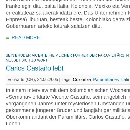
franko egin ditu, baita Italia, Kolonbia, Mexiko eta V
errealitateaz saiakerak idatzi ere. Das Unternehmen 
Enpresa) liburuan, besteak beste, Kolonbiako gerra z
Gobernuaren arteko loturak salatzen ditu.
READ MORE
SEIN BRUDER VICENTE, HEIMLICHER FÜHRER DER PARAMILITÄRS IN
MELDET SICH ZU WORT
Carlos Castaño lebt
Vorwärts (CH), 24.06.2005 |
Tags:
Colombia
Paramilitaries
Lati
In einem Interview mit dem kolumbianischen Woche
«Semana» erklärte Vicente Castaño, sein angeblich i
vergangenen Jahres unter mysteriösen Umständen 
gekommene jüngerer Bruder und langjähriger militäri
Oberkommandant der Paramilitärs, Carlos Castaño, 
Leben.