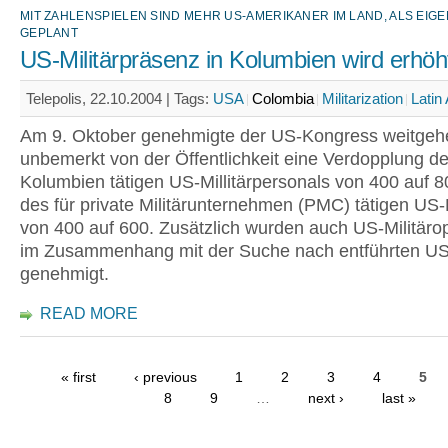
MIT ZAHLENSPIELEN SIND MEHR US-AMERIKANER IM LAND, ALS EIGE
GEPLANT
US-Militärpräsenz in Kolumbien wird erhöh
Telepolis, 22.10.2004 |
Tags:
USA
Colombia
Militarization
Latin
Am 9. Oktober genehmigte der US-Kongress weitge
unbemerkt von der Öffentlichkeit eine Verdopplung de
Kolumbien tätigen US-Millitärpersonals von 400 auf 8
des für private Militärunternehmen (PMC) tätigen US
von 400 auf 600. Zusätzlich wurden auch US-Militäro
im Zusammenhang mit der Suche nach entführten U
genehmigt.
READ MORE
« first
‹ previous
1
2
3
4
5
8
9
…
next ›
last »