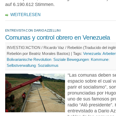
auf 6.190.612 Stimmen.
WEITERLESEN
ENTREVISTA CON DARIO AZZELLINI
Comunas y control obrero en Venezuela
INVESTIG'ACTION / Ricardo Vaz / Rebelión (Traducido del inglé
Rebelión por Beatriz Morales Bastos) |
Tags:
Venezuela
Arbeiter
Bolivarianische Revolution
Soziale Bewegungen
Kommune
Selbstverwaltung
Sozialismus
“Las comunas deben se
espacio sobre el cual 
parir el socialismo”, so
pronunciadas por Hug
uno de sus famosos p
radio “Aló presidente”
entrevistado a Dario Azz