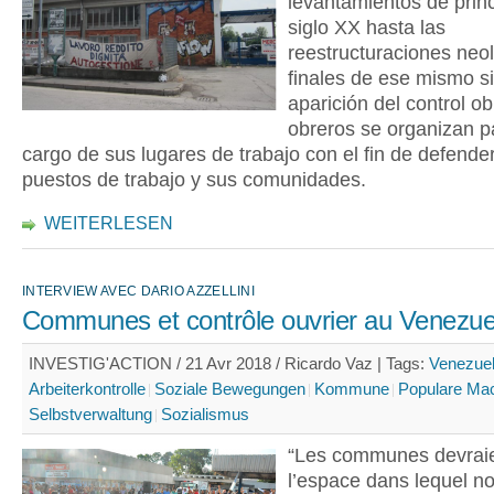
levantamientos de princ
siglo XX hasta las
reestructuraciones neol
finales de ese mismo si
aparición del control ob
obreros se organizan p
cargo de sus lugares de trabajo con el fin de defende
puestos de trabajo y sus comunidades.
WEITERLESEN
INTERVIEW AVEC DARIO AZZELLINI
Communes et contrôle ouvrier au Venezue
INVESTIG'ACTION / 21 Avr 2018 / Ricardo Vaz |
Tags:
Venezue
Arbeiterkontrolle
Soziale Bewegungen
Kommune
Populare Ma
Selbstverwaltung
Sozialismus
“Les communes devraie
l’espace dans lequel no