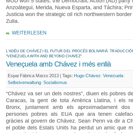
MUD won 5 states: the Democratic Action (AD) party
Anzoátegui, Merida, Nueva Esparta, and Táchira; Pr
Justicia won the strategic oil rich northwestern border 
Zulia.
WEITERLESEN
L'ADÉU DE CHÁVEZ I EL FUTUR DEL PROCÉS BOLIVARIÀ. TRADUCCIÓ
"VENEZUELA WITH AND BEYOND CHAVEZ"
Veneçuela amb Chávez i més enllà
Espai Fábrica Marzo 2013 |
Tags:
Hugo Chávez
Venezuela
Selbstverwaltung
Sozialismus
“Chávez va ser un dels nostres”, diuen els pobres de
Caracas, la gent de tota Amèrica Llatina, i els re
Bronx, juntament amb els aproximadament dos 
persones pobres als EUA que ara tenen calefacc
gràcies al govern de Chávez. Sean Penn va dir a Ch
el poble dels Estats Units ha perdut un amic que m