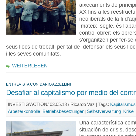
aixecaments de principi
XX fins a les reestruct
neoliberals de la fi d'a
mateix segle, és l'apar
control obrer: els obrer
s'organitzen per fer-se 
seus llocs de treball per tal de defensar els seus lloc
i les seves comunitats.
WEITERLESEN
ENTREVISTA CON DARIO AZZELLINI
Desafiar al capitalismo por medio del contr
INVESTIG’ACTION/ 03.05.18 / Ricardo Vaz |
Tags:
Kapitalismus
Arbeiterkontrolle
Betriebsbesetzungen
Selbstverwaltung
Krise
Una característica co
situación de crisis, des