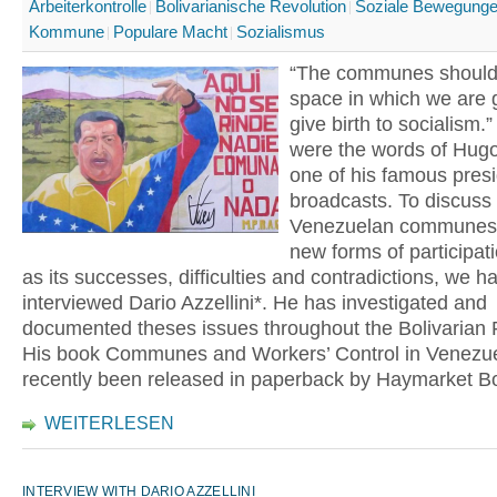
Arbeiterkontrolle
Bolivarianische Revolution
Soziale Bewegung
Kommune
Populare Macht
Sozialismus
“The communes should
space in which we are 
give birth to socialism.
were the words of Hug
one of his famous presi
broadcasts. To discuss
Venezuelan communes 
new forms of participati
as its successes, difficulties and contradictions, we h
interviewed Dario Azzellini*. He has investigated and
documented theses issues throughout the Bolivarian 
His book Communes and Workers’ Control in Venezu
recently been released in paperback by Haymarket B
WEITERLESEN
INTERVIEW WITH DARIO AZZELLINI