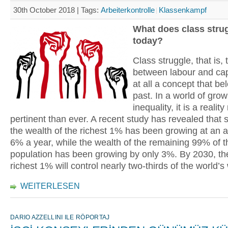
30th October 2018 |
Tags:
Arbeiterkontrolle
Klassenkampf
What does class stru
today?
Class struggle, that is, 
between labour and capi
at all a concept that be
past. In a world of grow
inequality, it is a realit
pertinent than ever. A recent study has revealed that 
the wealth of the richest 1% has been growing at an 
6% a year, while the wealth of the remaining 99% of t
population has been growing by only 3%. By 2030, th
richest 1% will control nearly two-thirds of the world’s
WEITERLESEN
DARIO AZZELLINI ILE RÖPORTAJ