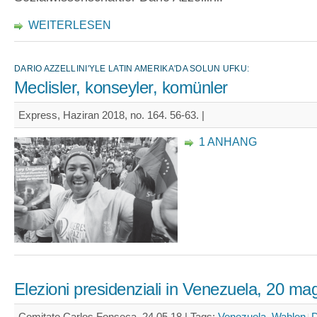
WEITERLESEN
DARIO AZZELLINI'YLE LATIN AMERIKA'DA SOLUN UFKU:
Meclisler, konseyler, komünler
Express, Haziran 2018, no. 164. 56-63. |
1 ANHANG
Elezioni presidenziali in Venezuela, 20 ma
Comitato Carlos Fonseca, 24.05.18 |
Tags:
Venezuela, Wahlen
D