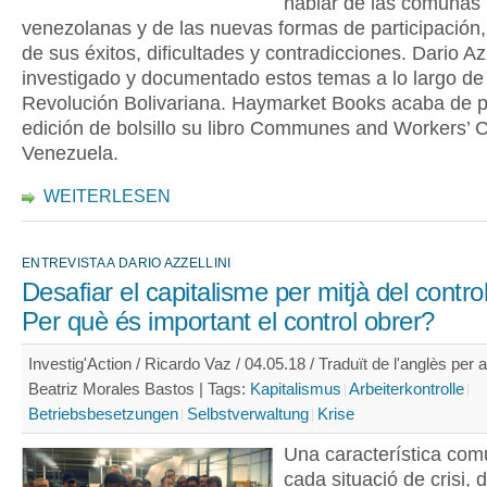
hablar de las comunas
venezolanas y de las nuevas formas de participación
de sus éxitos, dificultades y contradicciones. Dario Az
investigado y documentado estos temas a lo largo de 
Revolución Bolivariana. Haymarket Books acaba de p
edición de bolsillo su libro Communes and Workers’ C
Venezuela.
WEITERLESEN
ENTREVISTA A DARIO AZZELLINI
Desafiar el capitalisme per mitjà del control
Per què és important el control obrer?
Investig'Action / Ricardo Vaz / 04.05.18 / Traduït de l'anglès per a
Beatriz Morales Bastos |
Tags:
Kapitalismus
Arbeiterkontrolle
Betriebsbesetzungen
Selbstverwaltung
Krise
Una característica co
cada situació de crisi, 