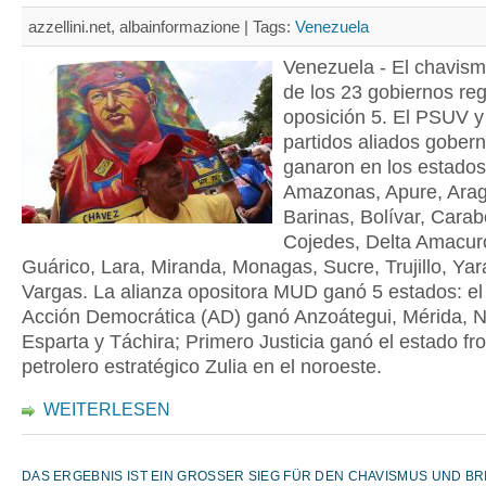
azzellini.net, albainformazione |
Tags:
Venezuela
Venezuela - El chavis
de los 23 gobiernos reg
oposición 5. El PSUV y
partidos aliados gober
ganaron en los estados
Amazonas, Apure, Ara
Barinas, Bolívar, Cara
Cojedes, Delta Amacuro
Guárico, Lara, Miranda, Monagas, Sucre, Trujillo, Yar
Vargas. La alianza opositora MUD ganó 5 estados: el 
Acción Democrática (AD) ganó Anzoátegui, Mérida, 
Esparta y Táchira; Primero Justicia ganó el estado fro
petrolero estratégico Zulia en el noroeste.
WEITERLESEN
DAS ERGEBNIS IST EIN GROSSER SIEG FÜR DEN CHAVISMUS UND BRIN