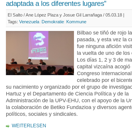
adaptada a los diferentes lugares”
El Salto / Ane López Plaza y Josue Gil Larrañaga / 05.03.18 |
Tags:
Venezuela
Demokratie
Kommune
Bilbao se tiñó de rojo 
pasada, y esta vez la c
fue ninguna afición visi
la vuelta de uno de los 
Los días 1, 2 y 3 de ma
capital vizcaína acogió 
Congreso Internacional
celebrado por el bicent
su nacimiento y organizado por el grupo de investiga
Hartuz y el Departamento de Ciencia Política y de la
Administración de la UPV-EHU, con el apoyo de la Un
la colaboración de Betiko Fundazioa y diversos agen
políticos, sociales y sindicales.
WEITERLESEN