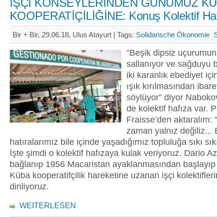
İŞÇİ KONSEYLERİNDEN GÜNÜMÜZ K
KOOPERATİÇİLİĞİNE: Konuş Kolektif Ha
Bir + Bir, 29.06.18, Ulus Atayurt |
Tags:
Solidarische Ökonomie
“Beşik dipsiz uçurumun
sallanıyor ve sağduyu b
iki karanlık ebediyet içi
ışık kırılmasından ibar
söylüyor” diyor Naboko
de kolektif hafıza var. 
Fraisse’den aktaralım: 
zaman yalnız değiliz...
hatıralarımız bile içinde yaşadığımız topluluğa sıkı sık
İşte şimdi o kolektif hafızaya kulak veriyoruz. Dario Az
bağlanıp 1956 Macaristan ayaklanmasından başlayıp
Küba kooperatifçilik hareketine uzanan işçi kolektifleri
dinliyoruz.
WEITERLESEN