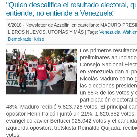
"Quien descalifica el resultado electoral, q
entiende, no entiende a Venezuela“
6/2018 - Newsletter de Azzellini en castellano: MADURO PRE
LIBROS NUEVOS, UTOPÍAS Y MÁS |
Tags:
Venezuela, Wahle
Demokratie
Krise
Los primeros resultado
preliminares anunciado
Consejo Nacional Elect
en Venezuela dan al pr
Nicolás Maduro como 
las elecciones presiden
un 68% de los votos y 
participación electoral 
48%. Maduro recibió 5.823.728 votos. El principal ca
opositor Henri Falcón juntó un 21%, 1.820.552 votos; 
evangélico Javier Bertucci 925.042 votos y el candida
izquierda opositora trotskista Reinaldo Quijada, recib
votos.