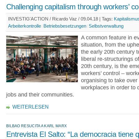
Challenging capitalism through workers’ co
INVESTIG'ACTION / Ricardo Vaz / 09.04.18 |
Tags:
Kapitalismu
Arbeiterkontrolle
Betriebsbesetzungen
Selbstverwaltung
A common feature in eve
situation, from the uph
the early 20th century t
liberal re-structurings o
20th century, is the em
workers’ control – work
organising to take over 
workplaces in order to 
jobs and their communities.
WEITERLESEN
BILBAO RESUCITA A KARL MARX
Entrevista El Salto: “La democracia tiene 