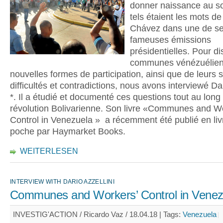
donner naissance au so
tels étaient les mots d
Chávez dans une de s
fameuses émissions
présidentielles. Pour d
communes vénézuélien
nouvelles formes de participation, ainsi que de leurs 
difficultés et contradictions, nous avons interviewé Dar
*. Il a étudié et documenté ces questions tout au long
révolution Bolivarienne. Son livre «Communes and W
Control in Venezuela » a récemment été publié en liv
poche par Haymarket Books.
WEITERLESEN
INTERVIEW WITH DARIO AZZELLINI
Communes and Workers’ Control in Venez
INVESTIG'ACTION / Ricardo Vaz / 18.04.18 |
Tags:
Venezuela