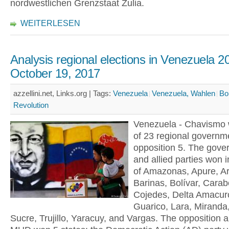
nordwestlichen Grenzstaat Zulia.
WEITERLESEN
Analysis regional elections in Venezuela 2
October 19, 2017
azzellini.net, Links.org |
Tags:
Venezuela
Venezuela, Wahlen
Bo
Revolution
Venezuela - Chavismo 
of 23 regional governm
opposition 5. The gov
and allied parties won i
of Amazonas, Apure, A
Barinas, Bolívar, Cara
Cojedes, Delta Amacuro
Guarico, Lara, Mirand
Sucre, Trujillo, Yaracuy, and Vargas. The opposition a