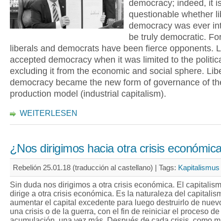
democracy; indeed, it i
questionable whether li
democracy was ever in
be truly democratic. For
liberals and democrats have been fierce opponents. L
accepted democracy when it was limited to the politic
excluding it from the economic and social sphere. Lib
democracy became the new form of governance of th
production model (industrial capitalism).
WEITERLESEN
¿Nos dirigimos hacia otra crisis económic
Rebelión 25.01.18 (traducción al castellano) |
Tags:
Kapitalismus
Sin duda nos dirigimos a otra crisis económica. El capitalis
dirige a otra crisis económica. Es la naturaleza del capitali
aumentar el capital excedente para luego destruirlo de nuev
una crisis o de la guerra, con el fin de reiniciar el proceso de
acumulación, una vez más. Después de cada crisis, como m