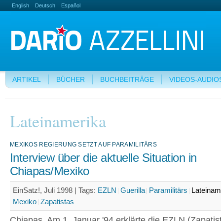
English
Deutsch
Español
ARTIKEL
BÜCHER
BUCHBEITRÄGE
VIDEOS-AUDIO
Lateinamerika
MEXIKOS REGIERUNG SETZT AUF PARAMILITÄRS
Interview über die aktuelle Situation in
Chiapas/Mexiko
EinSatz!, Juli 1998 |
Tags:
EZLN
Guerilla
Paramilitärs
Lateinam
Mexiko
Zapatistas
Chiapas. Am 1. Januar '94 erklärte die EZLN (Zapatis