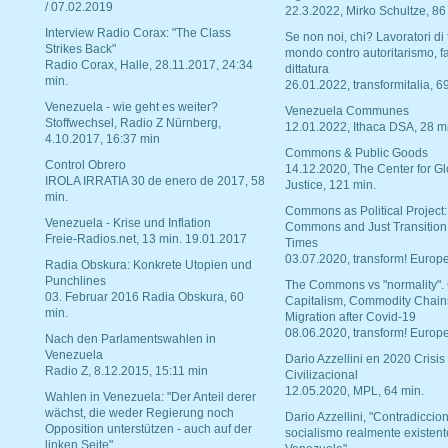
/ 07.02.2019
22.3.2022, Mirko Schultze, 86
Interview Radio Corax: "The Class
Se non noi, chi? Lavoratori di t
Strikes Back"
mondo contro autoritarismo, f
Radio Corax, Halle, 28.11.2017, 24:34
dittatura
min.
26.01.2022, transformitalia, 6
Venezuela - wie geht es weiter?
Venezuela Communes
Stoffwechsel, Radio Z Nürnberg,
12.01.2022, Ithaca DSA, 28 m
4.10.2017, 16:37 min
Commons & Public Goods
Control Obrero
14.12.2020, The Center for Gl
IROLA IRRATIA 30 de enero de 2017, 58
Justice, 121 min.
min.
Commons as Political Project:
Venezuela - Krise und Inflation
Commons and Just Transition
Freie-Radios.net, 13 min. 19.01.2017
Times
03.07.2020, transform! Europe
Radia Obskura: Konkrete Utopien und
Punchlines
The Commons vs "normality".
03. Februar 2016 Radia Obskura, 60
Capitalism, Commodity Chain
min.
Migration after Covid-19
08.06.2020, transform! Europe
Nach den Parlamentswahlen in
Venezuela
Dario Azzellini en 2020 Crisis
Radio Z, 8.12.2015, 15:11 min
Civilizacional
12.05.2020, MPL, 64 min.
Wahlen in Venezuela: "Der Anteil derer
wächst, die weder Regierung noch
Dario Azzellini, "Contradiccio
Opposition unterstützen - auch auf der
socialismo realmente existent
linken Seite"