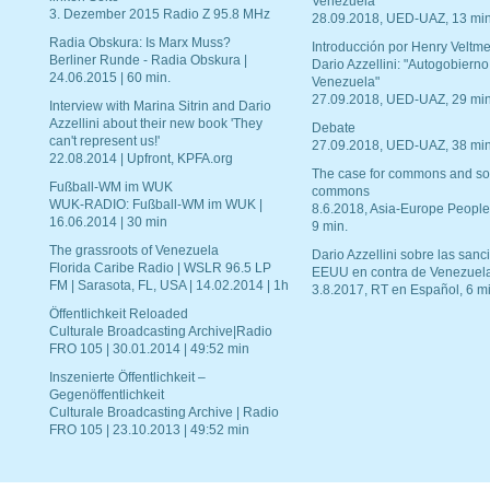
Venezuela"
3. Dezember 2015 Radio Z 95.8 MHz
28.09.2018, UED-UAZ, 13 min
Radia Obskura: Is Marx Muss?
Introducción por Henry Veltme
Berliner Runde - Radia Obskura |
Dario Azzellini: "Autogobierno
24.06.2015 | 60 min.
Venezuela"
27.09.2018, UED-UAZ, 29 min
Interview with Marina Sitrin and Dario
Azzellini about their new book 'They
Debate
can't represent us!'
27.09.2018, UED-UAZ, 38 min
22.08.2014 | Upfront, KPFA.org
The case for commons and so
Fußball-WM im WUK
commons
WUK-RADIO: Fußball-WM im WUK |
8.6.2018, Asia-Europe People
16.06.2014 | 30 min
9 min.
The grassroots of Venezuela
Dario Azzellini sobre las san
Florida Caribe Radio | WSLR 96.5 LP
EEUU en contra de Venezuel
FM | Sarasota, FL, USA | 14.02.2014 | 1h
3.8.2017, RT en Español, 6 mi
Öffentlichkeit Reloaded
Culturale Broadcasting Archive|Radio
FRO 105 | 30.01.2014 | 49:52 min
Inszenierte Öffentlichkeit –
Gegenöffentlichkeit
Culturale Broadcasting Archive | Radio
FRO 105 | 23.10.2013 | 49:52 min