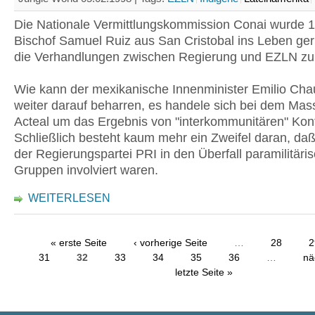
Die Nationale Vermittlungskommission Conai wurde 
Bischof Samuel Ruiz aus San Cristobal ins Leben ge
die Verhandlungen zwischen Regierung und EZLN zu 
Wie kann der mexikanische Innenminister Emilio Chau
weiter darauf beharren, es handele sich bei dem Mas
Acteal um das Ergebnis von "interkommunitären" Konf
Schließlich besteht kaum mehr ein Zweifel daran, daß
der Regierungspartei PRI in den Überfall paramilitäri
Gruppen involviert waren.
WEITERLESEN
« erste Seite
‹ vorherige Seite
…
28
2
31
32
33
34
35
36
…
nä
letzte Seite »