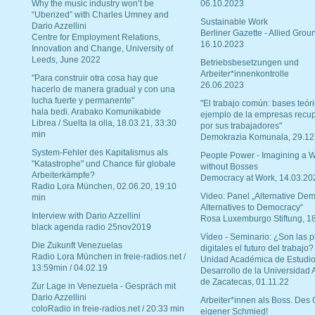
Why the music industry won’t be
06.10.2023
“Uberized” with Charles Umney and
Sustainable Work
Dario Azzellini
Berliner Gazette - Allied Grou
Centre for Employment Relations,
16.10.2023
Innovation and Change, University of
Leeds, June 2022
Betriebsbesetzungen und
Arbeiter*innenkontrolle
"Para construir otra cosa hay que
26.06.2023
hacerlo de manera gradual y con una
lucha fuerte y permanente"
"El trabajo común: bases teóri
hala bedi. Arabako Komunikabide
ejemplo de la empresas recu
Librea / Suelta la olla, 18.03.21, 33:30
por sus trabajadores"
min
Demokrazia Komunala, 29.12
System-Fehler des Kapitalismus als
People Power - Imagining a W
"Katastrophe" und Chance für globale
without Bosses
Arbeiterkämpfe?
Democracy at Work, 14.03.20
Radio Lora München, 02.06.20, 19:10
Video: Panel „Alternative Dem
min
Alternatives to Democracy“
Interview with Dario Azzellini
Rosa Luxemburgo Stiftung, 1
black agenda radio 25nov2019
Vídeo - Seminario: ¿Son las p
Die Zukunft Venezuelas
digitales el futuro del trabajo?
Radio Lora München in freie-radios.net /
Unidad Académica de Estudio
13:59min / 04.02.19
Desarrollo de la Universidad
de Zacatecas, 01.11.22
Zur Lage in Venezuela - Gespräch mit
Dario Azzellini
Arbeiter*innen als Boss. Des
coloRadio in freie-radios.net / 20:33 min
eigener Schmied!