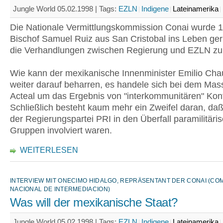
Jungle World 05.02.1998 |
Tags:
EZLN
Indigene
Lateinamerika
Die Nationale Vermittlungskommission Conai wurde 
Bischof Samuel Ruiz aus San Cristobal ins Leben ge
die Verhandlungen zwischen Regierung und EZLN zu 
Wie kann der mexikanische Innenminister Emilio Chau
weiter darauf beharren, es handele sich bei dem Mas
Acteal um das Ergebnis von "interkommunitären" Konf
Schließlich besteht kaum mehr ein Zweifel daran, daß
der Regierungspartei PRI in den Überfall paramilitäri
Gruppen involviert waren.
WEITERLESEN
INTERVIEW MIT ONECIMO HIDALGO, REPRÄSENTANT DER CONAI (CO
NACIONAL DE INTERMEDIACION)
Was will der mexikanische Staat?
Jungle World 05.02.1998 |
Tags:
EZLN
Indigene
Lateinamerika