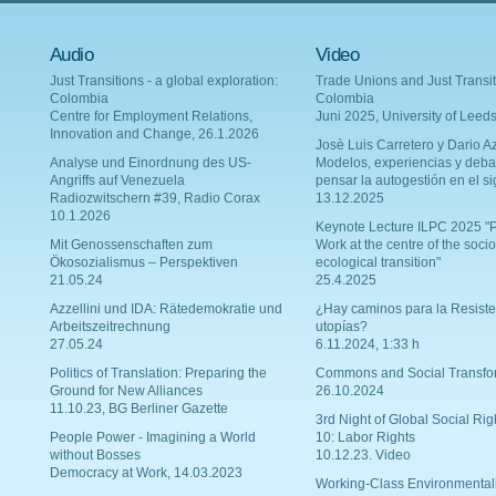
Audio
Video
Just Transitions - a global exploration:
Trade Unions and Just Transit
Colombia
Colombia
Centre for Employment Relations,
Juni 2025, University of Leed
Innovation and Change, 26.1.2026
Josè Luis Carretero y Dario Az
Analyse und Einordnung des US-
Modelos, experiencias y deba
Angriffs auf Venezuela
pensar la autogestión en el si
Radiozwitschern #39, Radio Corax
13.12.2025
10.1.2026
Keynote Lecture ILPC 2025 "P
Mit Genossenschaften zum
Work at the centre of the socio
Ökosozialismus – Perspektiven
ecological transition"
21.05.24
25.4.2025
Azzellini und IDA: Rätedemokratie und
¿Hay caminos para la Resiste
Arbeitszeitrechnung
utopías?
27.05.24
6.11.2024, 1:33 h
Politics of Translation: Preparing the
Commons and Social Transfo
Ground for New Alliances
26.10.2024
11.10.23, BG Berliner Gazette
3rd Night of Global Social Rig
People Power - Imagining a World
10: Labor Rights
without Bosses
10.12.23. Video
Democracy at Work, 14.03.2023
Working-Class Environmental