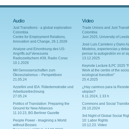
Audio
Video
Just Transitions - a global exploration:
Trade Unions and Just Transit
Colombia
Colombia
Centre for Employment Relations,
Juni 2025, University of Leed
Innovation and Change, 26.1.2026
Josè Luis Carretero y Dario Az
Analyse und Einordnung des US-
Modelos, experiencias y deba
Angriffs auf Venezuela
pensar la autogestión en el si
Radiozwitschern #39, Radio Corax
13.12.2025
10.1.2026
Keynote Lecture ILPC 2025 "P
Mit Genossenschaften zum
Work at the centre of the socio
Ökosozialismus – Perspektiven
ecological transition"
21.05.24
25.4.2025
Azzellini und IDA: Rätedemokratie und
¿Hay caminos para la Resiste
Arbeitszeitrechnung
utopías?
27.05.24
6.11.2024, 1:33 h
Politics of Translation: Preparing the
Commons and Social Transfo
Ground for New Alliances
26.10.2024
11.10.23, BG Berliner Gazette
3rd Night of Global Social Rig
People Power - Imagining a World
10: Labor Rights
without Bosses
10.12.23. Video