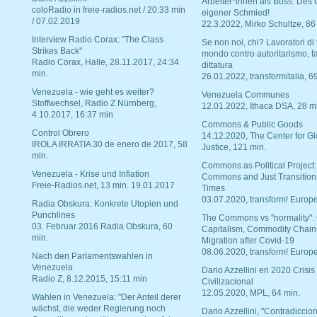
Arbeiter*innen als Boss. Des
coloRadio in freie-radios.net / 20:33 min
eigener Schmied!
/ 07.02.2019
22.3.2022, Mirko Schultze, 86
Interview Radio Corax: "The Class
Se non noi, chi? Lavoratori di t
Strikes Back"
mondo contro autoritarismo, f
Radio Corax, Halle, 28.11.2017, 24:34
dittatura
min.
26.01.2022, transformitalia, 6
Venezuela - wie geht es weiter?
Venezuela Communes
Stoffwechsel, Radio Z Nürnberg,
12.01.2022, Ithaca DSA, 28 m
4.10.2017, 16:37 min
Commons & Public Goods
Control Obrero
14.12.2020, The Center for Gl
IROLA IRRATIA 30 de enero de 2017, 58
Justice, 121 min.
min.
Commons as Political Project:
Venezuela - Krise und Inflation
Commons and Just Transition
Freie-Radios.net, 13 min. 19.01.2017
Times
03.07.2020, transform! Europe
Radia Obskura: Konkrete Utopien und
Punchlines
The Commons vs "normality".
03. Februar 2016 Radia Obskura, 60
Capitalism, Commodity Chain
min.
Migration after Covid-19
08.06.2020, transform! Europe
Nach den Parlamentswahlen in
Venezuela
Dario Azzellini en 2020 Crisis
Radio Z, 8.12.2015, 15:11 min
Civilizacional
12.05.2020, MPL, 64 min.
Wahlen in Venezuela: "Der Anteil derer
wächst, die weder Regierung noch
Dario Azzellini, "Contradiccio