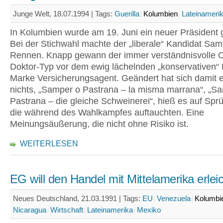
Junge Welt, 18.07.1994 |
Tags:
Guerilla
Kolumbien
Lateinameri
In Kolumbien wurde am 19. Juni ein neuer Präsident 
Bei der Stichwahl machte der „liberale“ Kandidat Sa
Rennen. Knapp gewann der immer verständnisvolle O
Doktor-Typ vor dem ewig lächelnden „konservativen“ 
Marke Versicherungsagent. Geändert hat sich damit e
nichts, „Samper o Pastrana – la misma marrana“, „S
Pastrana – die gleiche Schweinerei“, hieß es auf Spr
die während des Wahlkampfes auftauchten. Eine
Meinungsäußerung, die nicht ohne Risiko ist.
WEITERLESEN
EG will den Handel mit Mittelamerika erlei
Neues Deutschland, 21.03.1991 |
Tags:
EU
Venezuela
Kolumbi
Nicaragua
Wirtschaft
Lateinamerika
Mexiko