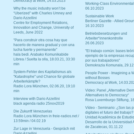
Democracy at Work, 14.03.2023
Working-Class Environmental
Why the music industry won’t be
06.10.2023
“Uberized” with Charles Umney and
Sustainable Work
Dario Azzellini
Berliner Gazette - Allied Grou
Centre for Employment Relations,
16.10.2023
Innovation and Change, University of
Leeds, June 2022
Betriebsbesetzungen und
Arbeiter*innenkontrolle
"Para construir otra cosa hay que
26.06.2023
hacerlo de manera gradual y con una
lucha fuerte y permanente"
"El trabajo común: bases teóri
hala bedi. Arabako Komunikabide
ejemplo de la empresas recu
Librea / Suelta la olla, 18.03.21, 33:30
por sus trabajadores"
min
Demokrazia Komunala, 29.12
System-Fehler des Kapitalismus als
People Power - Imagining a W
"Katastrophe" und Chance für globale
without Bosses
Arbeiterkämpfe?
Democracy at Work, 14.03.20
Radio Lora München, 02.06.20, 19:10
Video: Panel „Alternative Dem
min
Alternatives to Democracy“
Interview with Dario Azzellini
Rosa Luxemburgo Stiftung, 1
black agenda radio 25nov2019
Vídeo - Seminario: ¿Son las p
Die Zukunft Venezuelas
digitales el futuro del trabajo?
Radio Lora München in freie-radios.net /
Unidad Académica de Estudio
13:59min / 04.02.19
Desarrollo de la Universidad
de Zacatecas, 01.11.22
Zur Lage in Venezuela - Gespräch mit
Dario Azzellini