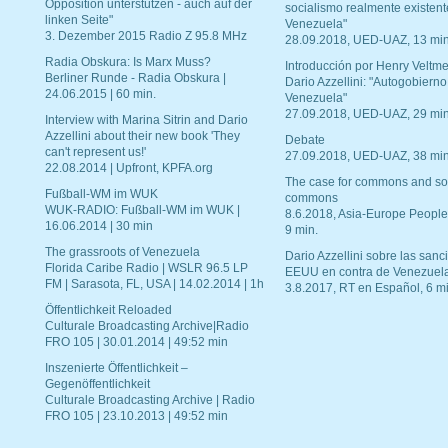
Opposition unterstützen - auch auf der
socialismo realmente existent
linken Seite"
Venezuela"
3. Dezember 2015 Radio Z 95.8 MHz
28.09.2018, UED-UAZ, 13 min
Radia Obskura: Is Marx Muss?
Introducción por Henry Veltme
Berliner Runde - Radia Obskura |
Dario Azzellini: "Autogobierno
24.06.2015 | 60 min.
Venezuela"
27.09.2018, UED-UAZ, 29 min
Interview with Marina Sitrin and Dario
Azzellini about their new book 'They
Debate
can't represent us!'
27.09.2018, UED-UAZ, 38 min
22.08.2014 | Upfront, KPFA.org
The case for commons and so
Fußball-WM im WUK
commons
WUK-RADIO: Fußball-WM im WUK |
8.6.2018, Asia-Europe People
16.06.2014 | 30 min
9 min.
The grassroots of Venezuela
Dario Azzellini sobre las san
Florida Caribe Radio | WSLR 96.5 LP
EEUU en contra de Venezuel
FM | Sarasota, FL, USA | 14.02.2014 | 1h
3.8.2017, RT en Español, 6 mi
Öffentlichkeit Reloaded
Culturale Broadcasting Archive|Radio
FRO 105 | 30.01.2014 | 49:52 min
Inszenierte Öffentlichkeit –
Gegenöffentlichkeit
Culturale Broadcasting Archive | Radio
FRO 105 | 23.10.2013 | 49:52 min