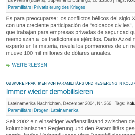
La Prensa (Bolivia), Suplemento Domingo, 20.3.2005 |
Tags:
Kol
Paramilitärs
Privatisierung des Krieges
Es para preocuparse: los conflictos bélicos del siglo 
con una creciente participación de "soldados civiles"
que trabajan para empresas privadas de seguridad q
reemplazan a los tradicionales ejércitos. Dario Azzelin
experto en la materia, revela los pormenores de un n
mueve 100 mil millones de dólares anuales.
WEITERLESEN
OBSKURE PRAKTIKEN VON PARAMILITÄRS UND REGIERUNG IN KOLU
Immer wieder demobilisieren
Lateinamerika Nachrichten, Dezember 2004, Nr. 366 |
Tags:
Kol
Paramilitärs
Drogen
Lateinamerika
Seit 2002 ein einseitiger Waffenstillstand zwischen de
kolumbianischen Regierung und den Paramilitärs ge