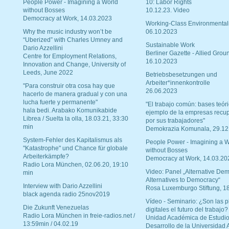
People Power - Imagining a World
10: Labor Rights
without Bosses
10.12.23. Video
Democracy at Work, 14.03.2023
Working-Class Environmental
Why the music industry won’t be
06.10.2023
“Uberized” with Charles Umney and
Sustainable Work
Dario Azzellini
Berliner Gazette - Allied Grou
Centre for Employment Relations,
16.10.2023
Innovation and Change, University of
Leeds, June 2022
Betriebsbesetzungen und
Arbeiter*innenkontrolle
"Para construir otra cosa hay que
26.06.2023
hacerlo de manera gradual y con una
lucha fuerte y permanente"
"El trabajo común: bases teóri
hala bedi. Arabako Komunikabide
ejemplo de la empresas recu
Librea / Suelta la olla, 18.03.21, 33:30
por sus trabajadores"
min
Demokrazia Komunala, 29.12
System-Fehler des Kapitalismus als
People Power - Imagining a W
"Katastrophe" und Chance für globale
without Bosses
Arbeiterkämpfe?
Democracy at Work, 14.03.20
Radio Lora München, 02.06.20, 19:10
Video: Panel „Alternative Dem
min
Alternatives to Democracy“
Interview with Dario Azzellini
Rosa Luxemburgo Stiftung, 1
black agenda radio 25nov2019
Vídeo - Seminario: ¿Son las p
Die Zukunft Venezuelas
digitales el futuro del trabajo?
Radio Lora München in freie-radios.net /
Unidad Académica de Estudio
13:59min / 04.02.19
Desarrollo de la Universidad