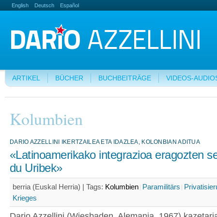
English
Deutsch
Español
ARTIKEL
BÜCHER
BUCHBEITRÄGE
VIDEOS-AUDIO
Kolumbien
DARIO AZZELLINI IKERTZAILEA ETA IDAZLEA, KOLONBIAN ADITUA
«Latinoamerikako integrazioa eragozten s
du Uribek»
berria (Euskal Herria) |
Tags:
Kolumbien
Paramilitärs
Privatisie
Krieges
Dario Azzellini (Wiesbaden, Alemania, 1967) kazetaria