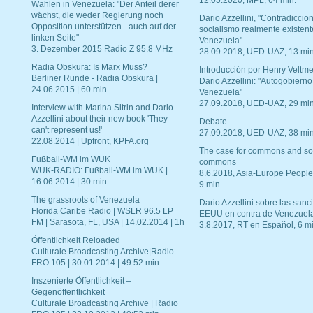
12.05.2020, MPL, 64 min.
Wahlen in Venezuela: "Der Anteil derer
wächst, die weder Regierung noch
Dario Azzellini, "Contradiccio
Opposition unterstützen - auch auf der
socialismo realmente existent
linken Seite"
Venezuela"
3. Dezember 2015 Radio Z 95.8 MHz
28.09.2018, UED-UAZ, 13 min
Radia Obskura: Is Marx Muss?
Introducción por Henry Veltme
Berliner Runde - Radia Obskura |
Dario Azzellini: "Autogobierno
24.06.2015 | 60 min.
Venezuela"
27.09.2018, UED-UAZ, 29 min
Interview with Marina Sitrin and Dario
Azzellini about their new book 'They
Debate
can't represent us!'
27.09.2018, UED-UAZ, 38 min
22.08.2014 | Upfront, KPFA.org
The case for commons and so
Fußball-WM im WUK
commons
WUK-RADIO: Fußball-WM im WUK |
8.6.2018, Asia-Europe People
16.06.2014 | 30 min
9 min.
The grassroots of Venezuela
Dario Azzellini sobre las san
Florida Caribe Radio | WSLR 96.5 LP
EEUU en contra de Venezuel
FM | Sarasota, FL, USA | 14.02.2014 | 1h
3.8.2017, RT en Español, 6 mi
Öffentlichkeit Reloaded
Culturale Broadcasting Archive|Radio
FRO 105 | 30.01.2014 | 49:52 min
Inszenierte Öffentlichkeit –
Gegenöffentlichkeit
Culturale Broadcasting Archive | Radio