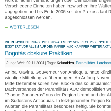
wurde, laufen Verhandlungen über Demobilisierungen
Verschiedene Einheiten haben inzwischen ihre Waffe
abgegeben und bis Ende 2005 soll der Prozess laut 
abgeschlossen werden.
WEITERLESEN
DIE DEMOBILISIERUNG UND ENTWAFFNUNG VON RECHTSGERICHTET
EXISTIERT VOR ALLEM AUF DEM PAPIER. AUC-KÄMPFER WEITER AKTI
Bogotás obskure Praktiken
Junge Welt, 02.11.2004 |
Tags:
Kolumbien
Paramilitärs
Lateina
Aníbal Gaviria, Gouverneur von Antioquia, hatte kürzl
wichtige Mitteilung zu überbringen: Ab Anfang Novem
Mitte Dezember sollen zwei Blöcke des kolumbianisc
Dachverbandes der Paramilitärs AUC demobilisiert w
"Bloque Bananeros" aus der Region Urabá und der 
im Südostens Antioquias. In letztgenannter Region K
wüteten die Paramilitärs besonders heftig. Sie konnte