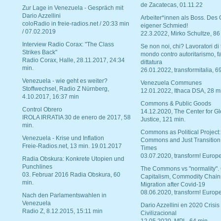
de Zacatecas, 01.11.22
Zur Lage in Venezuela - Gespräch mit
Dario Azzellini
Arbeiter*innen als Boss. Des
coloRadio in freie-radios.net / 20:33 min
eigener Schmied!
/ 07.02.2019
22.3.2022, Mirko Schultze, 86
Interview Radio Corax: "The Class
Se non noi, chi? Lavoratori di t
Strikes Back"
mondo contro autoritarismo, f
Radio Corax, Halle, 28.11.2017, 24:34
dittatura
min.
26.01.2022, transformitalia, 6
Venezuela - wie geht es weiter?
Venezuela Communes
Stoffwechsel, Radio Z Nürnberg,
12.01.2022, Ithaca DSA, 28 m
4.10.2017, 16:37 min
Commons & Public Goods
Control Obrero
14.12.2020, The Center for Gl
IROLA IRRATIA 30 de enero de 2017, 58
Justice, 121 min.
min.
Commons as Political Project:
Venezuela - Krise und Inflation
Commons and Just Transition
Freie-Radios.net, 13 min. 19.01.2017
Times
03.07.2020, transform! Europe
Radia Obskura: Konkrete Utopien und
Punchlines
The Commons vs "normality".
03. Februar 2016 Radia Obskura, 60
Capitalism, Commodity Chain
min.
Migration after Covid-19
08.06.2020, transform! Europe
Nach den Parlamentswahlen in
Venezuela
Dario Azzellini en 2020 Crisis
Radio Z, 8.12.2015, 15:11 min
Civilizacional