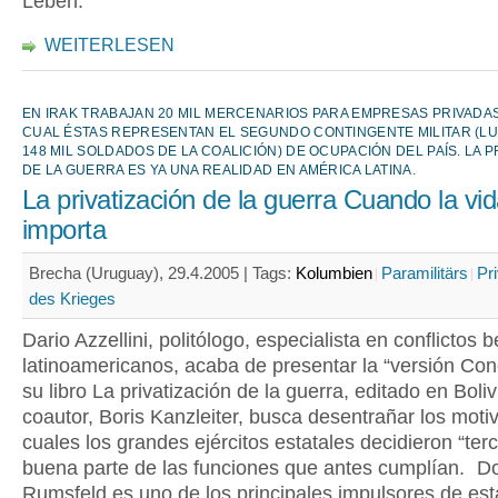
Leben.
WEITERLESEN
EN IRAK TRABAJAN 20 MIL MERCENARIOS PARA EMPRESAS PRIVADAS
CUAL ÉSTAS REPRESENTAN EL SEGUNDO CONTINGENTE MILITAR (L
148 MIL SOLDADOS DE LA COALICIÓN) DE OCUPACIÓN DEL PAÍS. LA P
DE LA GUERRA ES YA UNA REALIDAD EN AMÉRICA LATINA.
La privatización de la guerra Cuando la vi
importa
Brecha (Uruguay), 29.4.2005 |
Tags:
Kolumbien
Paramilitärs
Pr
des Krieges
Dario Azzellini, politólogo, especialista en conflictos b
latinoamericanos, acaba de presentar la “versión Con
su libro La privatización de la guerra, editado en Boliv
coautor, Boris Kanzleiter, busca desentrañar los motiv
cuales los grandes ejércitos estatales decidieron “terc
buena parte de las funciones que antes cumplían. D
Rumsfeld es uno de los principales impulsores de est