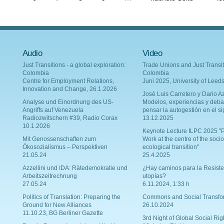
Audio
Video
Just Transitions - a global exploration:
Trade Unions and Just Transit
Colombia
Colombia
Centre for Employment Relations,
Juni 2025, University of Leed
Innovation and Change, 26.1.2026
Josè Luis Carretero y Dario Az
Analyse und Einordnung des US-
Modelos, experiencias y deba
Angriffs auf Venezuela
pensar la autogestión en el si
Radiozwitschern #39, Radio Corax
13.12.2025
10.1.2026
Keynote Lecture ILPC 2025 "P
Mit Genossenschaften zum
Work at the centre of the socio
Ökosozialismus – Perspektiven
ecological transition"
21.05.24
25.4.2025
Azzellini und IDA: Rätedemokratie und
¿Hay caminos para la Resiste
Arbeitszeitrechnung
utopías?
27.05.24
6.11.2024, 1:33 h
Politics of Translation: Preparing the
Commons and Social Transfo
Ground for New Alliances
26.10.2024
11.10.23, BG Berliner Gazette
3rd Night of Global Social Rig