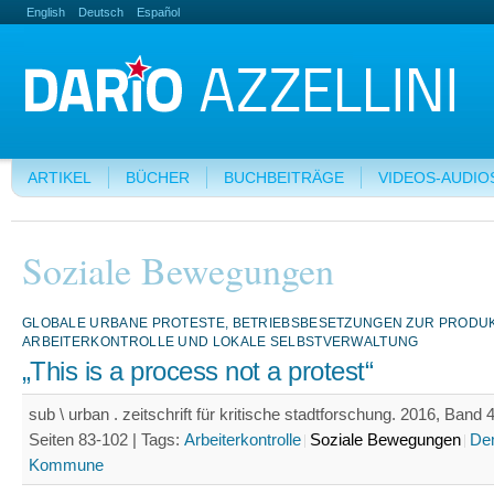
English
Deutsch
Español
ARTIKEL
BÜCHER
BUCHBEITRÄGE
VIDEOS-AUDIO
Soziale Bewegungen
GLOBALE URBANE PROTESTE, BETRIEBSBESETZUNGEN ZUR PRODU
ARBEITERKONTROLLE UND LOKALE SELBSTVERWALTUNG
„This is a process not a protest“
sub \ urban . zeitschrift für kritische stadtforschung. 2016, Band 4
Seiten 83-102 |
Tags:
Arbeiterkontrolle
Soziale Bewegungen
De
Kommune