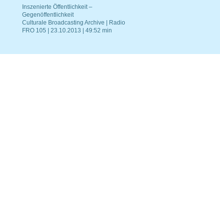
Inszenierte Öffentlichkeit –
Gegenöffentlichkeit
Culturale Broadcasting Archive | Radio
FRO 105 | 23.10.2013 | 49:52 min