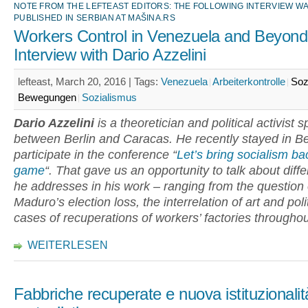
NOTE FROM THE LEFTEAST EDITORS: THE FOLLOWING INTERVIEW WA
PUBLISHED IN SERBIAN AT MAŠINA.RS
Workers Control in Venezuela and Beyond
Interview with Dario Azzelini
lefteast, March 20, 2016 |
Tags:
Venezuela
Arbeiterkontrolle
Soz
Bewegungen
Sozialismus
Dario Azzelini
is a theoretician and political activist sp
between Berlin and Caracas. He recently stayed in Be
participate in the conference “
Let’s bring socialism ba
game
“. That gave us an opportunity to talk about diffe
he addresses in his work – ranging from the question 
Maduro’s election loss, the interrelation of art and polit
cases of recuperations of workers’ factories througho
WEITERLESEN
Fabbriche recuperate e nuova istituzionalit