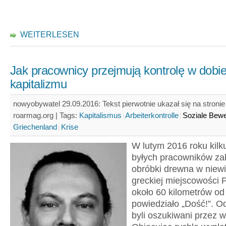
WEITERLESEN
Jak pracownicy przejmują kontrolę w dobi
kapitalizmu
nowyobywatel 29.09.2016: Tekst pierwotnie ukazał się na stronie
roarmag.org |
Tags:
Kapitalismus
Arbeiterkontrolle
Soziale Bew
Griechenland
Krise
W lutym 2016 roku kilk
byłych pracowników za
obróbki drewna w niewi
greckiej miejscowości P
około 60 kilometrów od
powiedziało „Dość!”. O
byli oszukiwani przez wł