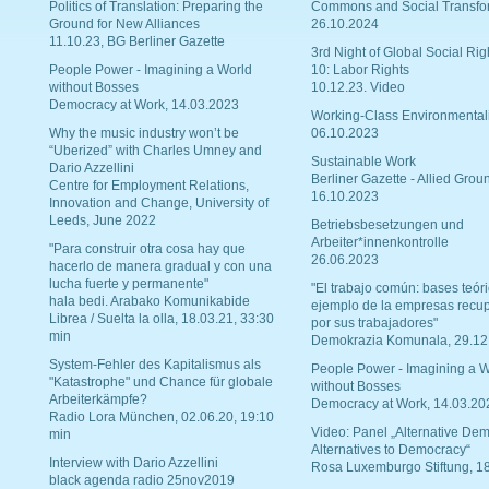
Politics of Translation: Preparing the
Commons and Social Transfo
Ground for New Alliances
26.10.2024
11.10.23, BG Berliner Gazette
3rd Night of Global Social Rig
People Power - Imagining a World
10: Labor Rights
without Bosses
10.12.23. Video
Democracy at Work, 14.03.2023
Working-Class Environmental
Why the music industry won’t be
06.10.2023
“Uberized” with Charles Umney and
Sustainable Work
Dario Azzellini
Berliner Gazette - Allied Grou
Centre for Employment Relations,
16.10.2023
Innovation and Change, University of
Leeds, June 2022
Betriebsbesetzungen und
Arbeiter*innenkontrolle
"Para construir otra cosa hay que
26.06.2023
hacerlo de manera gradual y con una
lucha fuerte y permanente"
"El trabajo común: bases teóri
hala bedi. Arabako Komunikabide
ejemplo de la empresas recu
Librea / Suelta la olla, 18.03.21, 33:30
por sus trabajadores"
min
Demokrazia Komunala, 29.12
System-Fehler des Kapitalismus als
People Power - Imagining a W
"Katastrophe" und Chance für globale
without Bosses
Arbeiterkämpfe?
Democracy at Work, 14.03.20
Radio Lora München, 02.06.20, 19:10
Video: Panel „Alternative Dem
min
Alternatives to Democracy“
Interview with Dario Azzellini
Rosa Luxemburgo Stiftung, 1
black agenda radio 25nov2019