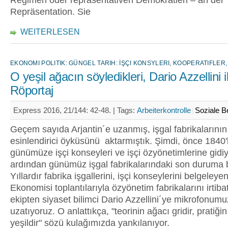
Regimen oder repräsentativen Demokratien – an der
Repräsentation. Sie
WEITERLESEN
EKONOMI POLITIK: GÜNGEL TARIH: İŞÇI KONSYLERI, KOOPERATIFLER,
O yeşil ağacın söyledikleri, Dario Azzellini i
Röportaj
Express 2016, 21/144: 42-48. |
Tags:
Arbeiterkontrolle
Soziale 
Geçem sayıda Arjantin´e uzanmış, işgal fabrikalarının
esinlendirici öyküsünü aktarmıştık. Şimdi, önce 1840'
günümüze işçi konseyleri ve işçi özyönetimlerine gidi
ardından günümüz işgal fabrikalarındaki son duruma 
Yıllardır fabrika işgallerini, işçi konseylerini belgeley
Ekonomisi toplantılarıyla özyönetim fabrikalarını irtiba
ekipten siyaset bilimci Dario Azzellini´ye mikrofonum
uzatıyoruz. O anlattıkça, "teorinin ağacı gridir, pratiği
yeşildir" sözü kulağımızda yankılanıyor.