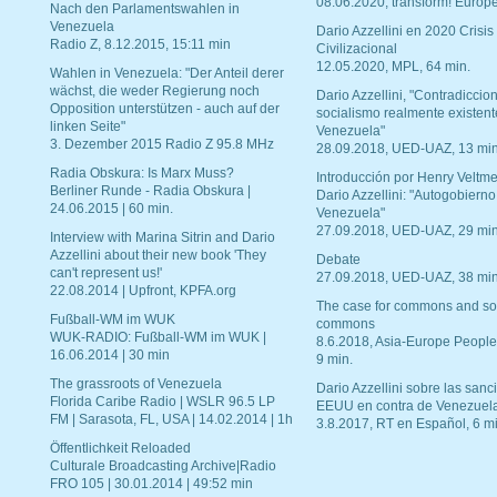
08.06.2020, transform! Europe
Nach den Parlamentswahlen in
Venezuela
Dario Azzellini en 2020 Crisis
Radio Z, 8.12.2015, 15:11 min
Civilizacional
12.05.2020, MPL, 64 min.
Wahlen in Venezuela: "Der Anteil derer
wächst, die weder Regierung noch
Dario Azzellini, "Contradiccio
Opposition unterstützen - auch auf der
socialismo realmente existent
linken Seite"
Venezuela"
3. Dezember 2015 Radio Z 95.8 MHz
28.09.2018, UED-UAZ, 13 min
Radia Obskura: Is Marx Muss?
Introducción por Henry Veltme
Berliner Runde - Radia Obskura |
Dario Azzellini: "Autogobierno
24.06.2015 | 60 min.
Venezuela"
27.09.2018, UED-UAZ, 29 min
Interview with Marina Sitrin and Dario
Azzellini about their new book 'They
Debate
can't represent us!'
27.09.2018, UED-UAZ, 38 min
22.08.2014 | Upfront, KPFA.org
The case for commons and so
Fußball-WM im WUK
commons
WUK-RADIO: Fußball-WM im WUK |
8.6.2018, Asia-Europe People
16.06.2014 | 30 min
9 min.
The grassroots of Venezuela
Dario Azzellini sobre las san
Florida Caribe Radio | WSLR 96.5 LP
EEUU en contra de Venezuel
FM | Sarasota, FL, USA | 14.02.2014 | 1h
3.8.2017, RT en Español, 6 mi
Öffentlichkeit Reloaded
Culturale Broadcasting Archive|Radio
FRO 105 | 30.01.2014 | 49:52 min