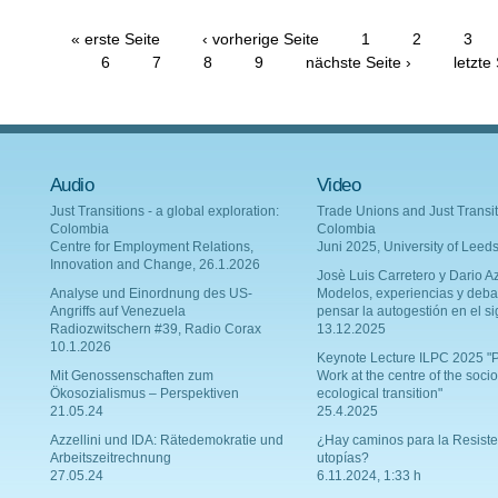
« erste Seite
‹ vorherige Seite
1
2
3
6
7
8
9
nächste Seite ›
letzte
Audio
Video
Just Transitions - a global exploration:
Trade Unions and Just Transit
Colombia
Colombia
Centre for Employment Relations,
Juni 2025, University of Leed
Innovation and Change, 26.1.2026
Josè Luis Carretero y Dario Az
Analyse und Einordnung des US-
Modelos, experiencias y deba
Angriffs auf Venezuela
pensar la autogestión en el si
Radiozwitschern #39, Radio Corax
13.12.2025
10.1.2026
Keynote Lecture ILPC 2025 "P
Mit Genossenschaften zum
Work at the centre of the socio
Ökosozialismus – Perspektiven
ecological transition"
21.05.24
25.4.2025
Azzellini und IDA: Rätedemokratie und
¿Hay caminos para la Resiste
Arbeitszeitrechnung
utopías?
27.05.24
6.11.2024, 1:33 h