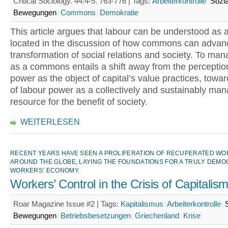
Critical Sociology. 44:4-5. 763-776 |
Tags:
Arbeiterkontrolle
Sozia
Bewegungen
Commons
Demokratie
This article argues that labour can be understood as
located in the discussion of how commons can advan
transformation of social relations and society. To ma
as a commons entails a shift away from the perceptio
power as the object of capital’s value practices, towar
of labour power as a collectively and sustainably ma
resource for the benefit of society.
WEITERLESEN
RECENT YEARS HAVE SEEN A PROLIFERATION OF RECUPERATED W
AROUND THE GLOBE, LAYING THE FOUNDATIONS FOR A TRULY DEMO
WORKERS’ ECONOMY.
Workers’ Control in the Crisis of Capitalis
Roar Magazine Issue #2 |
Tags:
Kapitalismus
Arbeiterkontrolle
Bewegungen
Betriebsbesetzungen
Griechenland
Krise