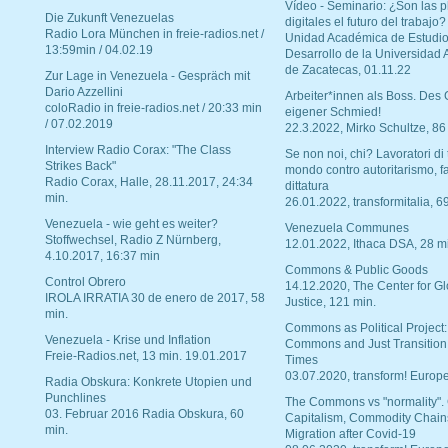
Vídeo - Seminario: ¿Son las p
Die Zukunft Venezuelas
digitales el futuro del trabajo?
Radio Lora München in freie-radios.net /
Unidad Académica de Estudio
13:59min / 04.02.19
Desarrollo de la Universidad
de Zacatecas, 01.11.22
Zur Lage in Venezuela - Gespräch mit
Dario Azzellini
Arbeiter*innen als Boss. Des
coloRadio in freie-radios.net / 20:33 min
eigener Schmied!
/ 07.02.2019
22.3.2022, Mirko Schultze, 86
Interview Radio Corax: "The Class
Se non noi, chi? Lavoratori di t
Strikes Back"
mondo contro autoritarismo, f
Radio Corax, Halle, 28.11.2017, 24:34
dittatura
min.
26.01.2022, transformitalia, 6
Venezuela - wie geht es weiter?
Venezuela Communes
Stoffwechsel, Radio Z Nürnberg,
12.01.2022, Ithaca DSA, 28 m
4.10.2017, 16:37 min
Commons & Public Goods
Control Obrero
14.12.2020, The Center for Gl
IROLA IRRATIA 30 de enero de 2017, 58
Justice, 121 min.
min.
Commons as Political Project:
Venezuela - Krise und Inflation
Commons and Just Transition
Freie-Radios.net, 13 min. 19.01.2017
Times
03.07.2020, transform! Europe
Radia Obskura: Konkrete Utopien und
Punchlines
The Commons vs "normality".
03. Februar 2016 Radia Obskura, 60
Capitalism, Commodity Chain
min.
Migration after Covid-19