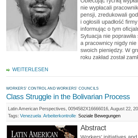
Obiecując rychłą wypła
nie wypłacali pracowni
pensji, zredukowali god
i ogłosili upadłość firmy
informując o tym oficjal
Sytuacja nie poprawiła 
a pracownicy nigdy nie 
swoich pieniędzy. W gr
roku zakład został zamk
WEITERLESEN
WORKERS’ CONTROL AND WORKERS’ COUNCILS
Class Struggle in the Bolivarian Process
Latin American Perspectives, 0094582X16666016, August 22, 20
Tags:
Venezuela
Arbeiterkontrolle
Soziale Bewegungen
Abstract
Workers’ initiatives and