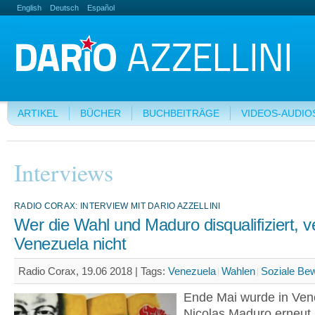
English
Deutsch
Español
ARTIKEL
BÜCHER
BUCHBEITRÄGE
VIDEOS-AUDIO
Interviews
RADIO CORAX: INTERVIEW MIT DARIO AZZELLINI
Wer die Wahl und Maduro disqualifiziert, v
Venezuela nicht
Radio Corax, 19.06 2018 |
Tags:
Venezuela
Wahlen
Soziale Be
Ende Mai wurde in Ven
Nicolas Maduro erneut