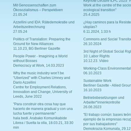
Keynote Lecture ILPC 2025 "P
Mit Genossenschaften zum
Work at the centre of the socio
Ökosozialismus – Perspektiven
ecological transition"
21.05.24
25.4.2025
Azzellini und IDA: Rätedemokratie und
¿Hay caminos para la Resiste
Arbeitszeitrechnung
utopías?
27.05.24
6.11.2024, 1:33 h
Politics of Translation: Preparing the
Commons and Social Transfo
Ground for New Alliances
26.10.2024
11.10.23, BG Berliner Gazette
3rd Night of Global Social Rig
People Power - Imagining a World
10: Labor Rights
without Bosses
10.12.23. Video
Democracy at Work, 14.03.2023
Working-Class Environmental
Why the music industry won’t be
06.10.2023
“Uberized” with Charles Umney and
Sustainable Work
Dario Azzellini
Berliner Gazette - Allied Grou
Centre for Employment Relations,
16.10.2023
Innovation and Change, University of
Leeds, June 2022
Betriebsbesetzungen und
Arbeiter*innenkontrolle
"Para construir otra cosa hay que
26.06.2023
hacerlo de manera gradual y con una
lucha fuerte y permanente"
"El trabajo común: bases teóri
hala bedi. Arabako Komunikabide
ejemplo de la empresas recu
Librea / Suelta la olla, 18.03.21, 33:30
por sus trabajadores"
min
Demokrazia Komunala, 29.12