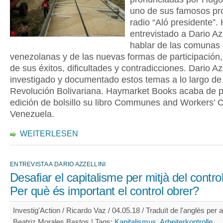
uno de sus famosos p
radio “Aló presidente”
entrevistado a Dario Azz
hablar de las comunas
venezolanas y de las nuevas formas de participación
de sus éxitos, dificultades y contradicciones. Dario Az
investigado y documentado estos temas a lo largo de 
Revolución Bolivariana. Haymarket Books acaba de p
edición de bolsillo su libro Communes and Workers’ C
Venezuela.
WEITERLESEN
ENTREVISTA A DARIO AZZELLINI
Desafiar el capitalisme per mitjà del control
Per què és important el control obrer?
Investig'Action / Ricardo Vaz / 04.05.18 / Traduït de l'anglès per a
Beatriz Morales Bastos |
Tags:
Kapitalismus
Arbeiterkontrolle