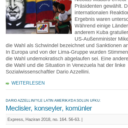
Präsidenten gewählt. D
internationalen Reakti
Ergebnis waren untersc
Während einige Länder,
anderem Kuba gratulier
US-Außenminister Mi
die Wahl als Schwindel bezeichnet und Sanktionen a
In Europa und von der Lima-Gruppe wurden Stimmen 
die Wahl undemokratisch abgelaufen sei. Eine andere
die Wahl und die Situation in Venezuela hat der linke
Sozialwissenschaftler Dario Azzellini.
WEITERLESEN
DARIO AZZELLINI'YLE LATIN AMERIKA'DA SOLUN UFKU:
Meclisler, konseyler, komünler
Express, Haziran 2018, no. 164. 56-63. |