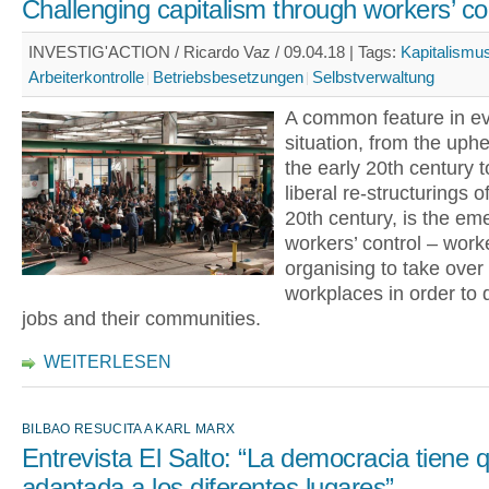
Challenging capitalism through workers’ co
INVESTIG'ACTION / Ricardo Vaz / 09.04.18 |
Tags:
Kapitalismu
Arbeiterkontrolle
Betriebsbesetzungen
Selbstverwaltung
A common feature in eve
situation, from the uph
the early 20th century t
liberal re-structurings o
20th century, is the em
workers’ control – work
organising to take over 
workplaces in order to 
jobs and their communities.
WEITERLESEN
BILBAO RESUCITA A KARL MARX
Entrevista El Salto: “La democracia tiene 
adaptada a los diferentes lugares”