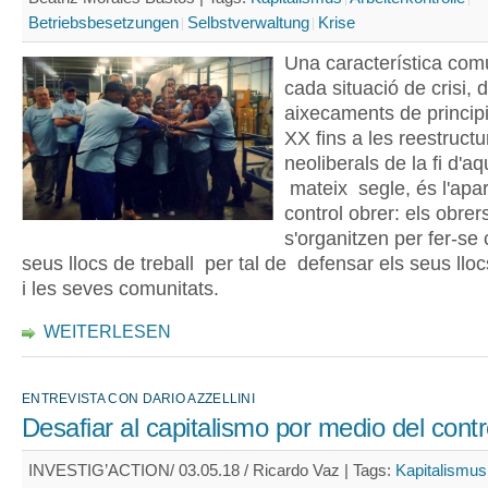
Betriebsbesetzungen
Selbstverwaltung
Krise
Una característica co
cada situació de crisi, 
aixecaments de principi
XX fins a les reestruct
neoliberals de la fi d'a
mateix segle, és l'apar
control obrer: els obrer
s'organitzen per fer-se 
seus llocs de treball per tal de defensar els seus lloc
i les seves comunitats.
WEITERLESEN
ENTREVISTA CON DARIO AZZELLINI
Desafiar al capitalismo por medio del contr
INVESTIG’ACTION/ 03.05.18 / Ricardo Vaz |
Tags:
Kapitalismus