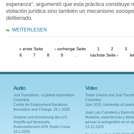
esperanza", argumentó que esta práctica constituye 
violación jurídica sino también un mecanismo sociopol
deliberado.
WEITERLESEN
« erste Seite
‹ vorherige Seite
1
2
3
6
7
8
9
…
nächste Seite ›
le
Audio
Video
Just Transitions - a global exploration:
Trade Unions and Just Transit
Colombia
Colombia
Centre for Employment Relations,
Juni 2025, University of Leed
Innovation and Change, 26.1.2026
Josè Luis Carretero y Dario Az
Analyse und Einordnung des US-
Modelos, experiencias y deba
Angriffs auf Venezuela
pensar la autogestión en el si
Radiozwitschern #39, Radio Corax
13.12.2025
10.1.2026