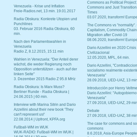
Commons as Political Project:
Venezuela - Krise und Inflation
Commons and Just Transition
Freie-Radios.net, 13 min. 19.01.2017
Times
03.07.2020, transform! Europe
Radia Obskura: Konkrete Utopien und
Punchlines
The Commons vs "normality".
03. Februar 2016 Radia Obskura, 60
Capitalism, Commodity Chain
min.
Migration after Covid-19
08.06.2020, transform! Europe
Nach den Parlamentswahlen in
Venezuela
Dario Azzellini en 2020 Crisis
Radio Z, 8.12.2015, 15:11 min
Civilizacional
12.05.2020, MPL, 64 min.
Wahlen in Venezuela: "Der Anteil derer
wächst, die weder Regierung noch
Dario Azzellini, "Contradiccio
Opposition unterstützen - auch auf der
socialismo realmente existent
linken Seite"
Venezuela"
3. Dezember 2015 Radio Z 95.8 MHz
28.09.2018, UED-UAZ, 13 min
Radia Obskura: Is Marx Muss?
Introducción por Henry Veltme
Berliner Runde - Radia Obskura |
Dario Azzellini: "Autogobierno
24.06.2015 | 60 min.
Venezuela"
27.09.2018, UED-UAZ, 29 min
Interview with Marina Sitrin and Dario
Azzellini about their new book 'They
Debate
can't represent us!'
27.09.2018, UED-UAZ, 38 min
22.08.2014 | Upfront, KPFA.org
The case for commons and so
Fußball-WM im WUK
commons
WUK-RADIO: Fußball-WM im WUK |
8.6.2018, Asia-Europe People