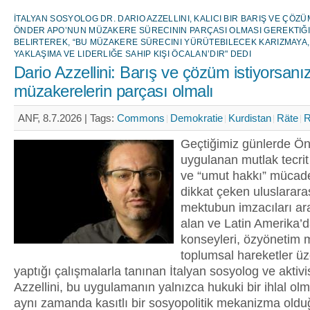
İTALYAN SOSYOLOG DR. DARIO AZZELLINI, KALICI BIR BARIŞ VE ÇÖZ
ÖNDER APO’NUN MÜZAKERE SÜRECININ PARÇASI OLMASI GEREKTIĞI
BELIRTEREK, “BU MÜZAKERE SÜRECINI YÜRÜTEBILECEK KARIZMAYA,
YAKLAŞIMA VE LIDERLIĞE SAHIP KIŞI ÖCALAN’DIR" DEDI
Dario Azzellini: Barış ve çözüm istiyorsanı
müzakerelerin parçası olmalı
ANF, 8.7.2026 |
Tags:
Commons
Demokratie
Kurdistan
Räte
R
Geçtiğimiz günlerde Ö
uygulanan mutlak tecrit
ve “umut hakkı” mücad
dikkat çeken uluslarara
mektubun imzacıları ar
alan ve Latin Amerika’da
konseyleri, özyönetim m
toplumsal hareketler üz
yaptığı çalışmalarla tanınan İtalyan sosyolog ve aktivi
Azzellini, bu uygulamanın yalnızca hukuki bir ihlal olm
aynı zamanda kasıtlı bir sosyopolitik mekanizma old