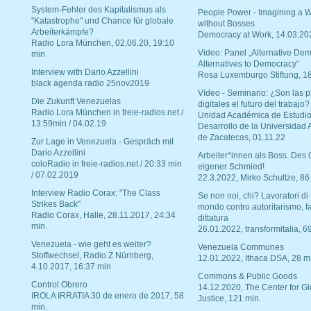
System-Fehler des Kapitalismus als
People Power - Imagining a W
"Katastrophe" und Chance für globale
without Bosses
Arbeiterkämpfe?
Democracy at Work, 14.03.20
Radio Lora München, 02.06.20, 19:10
Video: Panel „Alternative Dem
min
Alternatives to Democracy“
Interview with Dario Azzellini
Rosa Luxemburgo Stiftung, 1
black agenda radio 25nov2019
Vídeo - Seminario: ¿Son las p
Die Zukunft Venezuelas
digitales el futuro del trabajo?
Radio Lora München in freie-radios.net /
Unidad Académica de Estudio
13:59min / 04.02.19
Desarrollo de la Universidad
de Zacatecas, 01.11.22
Zur Lage in Venezuela - Gespräch mit
Dario Azzellini
Arbeiter*innen als Boss. Des
coloRadio in freie-radios.net / 20:33 min
eigener Schmied!
/ 07.02.2019
22.3.2022, Mirko Schultze, 86
Interview Radio Corax: "The Class
Se non noi, chi? Lavoratori di t
Strikes Back"
mondo contro autoritarismo, f
Radio Corax, Halle, 28.11.2017, 24:34
dittatura
min.
26.01.2022, transformitalia, 6
Venezuela - wie geht es weiter?
Venezuela Communes
Stoffwechsel, Radio Z Nürnberg,
12.01.2022, Ithaca DSA, 28 m
4.10.2017, 16:37 min
Commons & Public Goods
Control Obrero
14.12.2020, The Center for Gl
IROLA IRRATIA 30 de enero de 2017, 58
Justice, 121 min.
min.