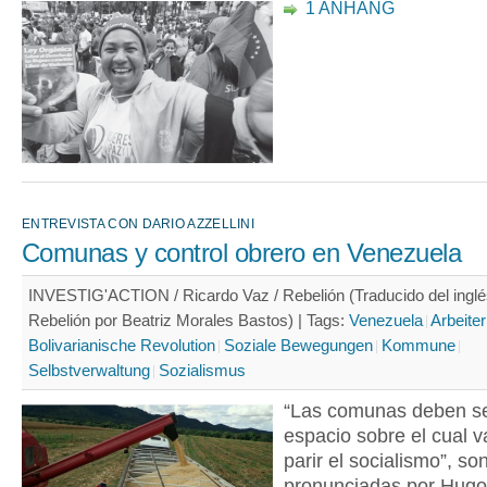
1 ANHANG
ENTREVISTA CON DARIO AZZELLINI
Comunas y control obrero en Venezuela
INVESTIG'ACTION / Ricardo Vaz / Rebelión (Traducido del inglé
Rebelión por Beatriz Morales Bastos) |
Tags:
Venezuela
Arbeiter
Bolivarianische Revolution
Soziale Bewegungen
Kommune
Selbstverwaltung
Sozialismus
“Las comunas deben se
espacio sobre el cual 
parir el socialismo”, so
pronunciadas por Hug