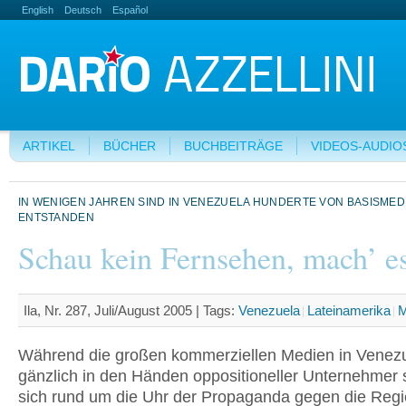
English
Deutsch
Español
ARTIKEL
BÜCHER
BUCHBEITRÄGE
VIDEOS-AUDIO
IN WENIGEN JAHREN SIND IN VENEZUELA HUNDERTE VON BASISMED
ENTSTANDEN
Schau kein Fernsehen, mach’ e
Ila, Nr. 287, Juli/August 2005 |
Tags:
Venezuela
Lateinamerika
M
Während die großen kommerziellen Medien in Venezu
gänzlich in den Händen oppositioneller Unternehmer 
sich rund um die Uhr der Propaganda gegen die Regi