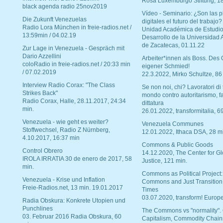
Rosa Luxemburgo Stiftung, 1
black agenda radio 25nov2019
Vídeo - Seminario: ¿Son las p
Die Zukunft Venezuelas
digitales el futuro del trabajo?
Radio Lora München in freie-radios.net /
Unidad Académica de Estudio
13:59min / 04.02.19
Desarrollo de la Universidad
de Zacatecas, 01.11.22
Zur Lage in Venezuela - Gespräch mit
Dario Azzellini
Arbeiter*innen als Boss. Des
coloRadio in freie-radios.net / 20:33 min
eigener Schmied!
/ 07.02.2019
22.3.2022, Mirko Schultze, 86
Interview Radio Corax: "The Class
Se non noi, chi? Lavoratori di t
Strikes Back"
mondo contro autoritarismo, f
Radio Corax, Halle, 28.11.2017, 24:34
dittatura
min.
26.01.2022, transformitalia, 6
Venezuela - wie geht es weiter?
Venezuela Communes
Stoffwechsel, Radio Z Nürnberg,
12.01.2022, Ithaca DSA, 28 m
4.10.2017, 16:37 min
Commons & Public Goods
Control Obrero
14.12.2020, The Center for Gl
IROLA IRRATIA 30 de enero de 2017, 58
Justice, 121 min.
min.
Commons as Political Project:
Venezuela - Krise und Inflation
Commons and Just Transition
Freie-Radios.net, 13 min. 19.01.2017
Times
03.07.2020, transform! Europe
Radia Obskura: Konkrete Utopien und
Punchlines
The Commons vs "normality".
03. Februar 2016 Radia Obskura, 60
Capitalism, Commodity Chain