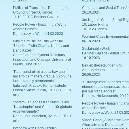
27.05.24
6.11.2024, 1:33 h
Politics of Translation: Preparing the
Commons and Social Transfo
Ground for New Alliances
26.10.2024
11.10.23, BG Berliner Gazette
3rd Night of Global Social Rig
People Power - Imagining a World
10: Labor Rights
without Bosses
10.12.23. Video
Democracy at Work, 14.03.2023
Working-Class Environmental
Why the music industry won’t be
06.10.2023
“Uberized” with Charles Umney and
Sustainable Work
Dario Azzellini
Berliner Gazette - Allied Grou
Centre for Employment Relations,
16.10.2023
Innovation and Change, University of
Leeds, June 2022
Betriebsbesetzungen und
Arbeiter*innenkontrolle
"Para construir otra cosa hay que
26.06.2023
hacerlo de manera gradual y con una
lucha fuerte y permanente"
"El trabajo común: bases teóri
hala bedi. Arabako Komunikabide
ejemplo de la empresas recu
Librea / Suelta la olla, 18.03.21, 33:30
por sus trabajadores"
min
Demokrazia Komunala, 29.12
System-Fehler des Kapitalismus als
People Power - Imagining a W
"Katastrophe" und Chance für globale
without Bosses
Arbeiterkämpfe?
Democracy at Work, 14.03.20
Radio Lora München, 02.06.20, 19:10
Video: Panel „Alternative Dem
min
Alternatives to Democracy“
Interview with Dario Azzellini