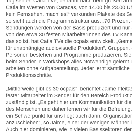
Tag sendet Catia TVe, benannt nach dem großen arm
Catia im Westen von Caracas, von 14.00 bis 23.00 U
kein Fernsehen, mach’ es!“ verkünden Plakate des S
so sieht auch die Programmstruktur aus. „70 Prozent 
Sendungen werden von der Basis produziert und nur 
von den etwa 30 festen MitarbeiterInnen des TV-Kana
das so ist, hat Catia TVe die ocpais entwickelt, „Ge
für unabhängige audiovisuelle Produktion“, Gruppen, 
Personen bestehen und Programme produzieren. Sie
beim Sender in Workshops alles Notwendige gelernt 
arbeiten ohne Aufgabenteilung. Jeder lernt sämtliche
Produktionsschritte.
„Mittlerweile gibt es 30 ocpais“, berichtet Jaime Fleita
fester Mitarbeiter im Sender für den Bereich Produkti
zuständig ist. „Es geht hier um Kommunikation für die
des Menschen und daher lernen wir für die Befreiung.
ein Schwerpunkt für uns liegt auch darin, Organisati
anzuschieben“, so Jaime, einer der wenigen Männer 
Auch hier dominieren, wie in vielen Basissektoren der