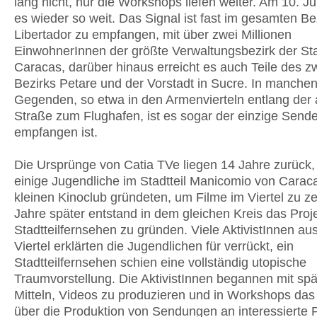
lang nicht, nur die Workshops liefen weiter. Am 10. Ju
es wieder so weit. Das Signal ist fast im gesamten Be
Libertador zu empfangen, mit über zwei Millionen
EinwohnerInnen der größte Verwaltungsbezirk der St
Caracas, darüber hinaus erreicht es auch Teile des z
Bezirks Petare und der Vorstadt in Sucre. In manche
Gegenden, so etwa in den Armenvierteln entlang der 
Straße zum Flughafen, ist es sogar der einzige Sende
empfangen ist.
Die Ursprünge von Catia TVe liegen 14 Jahre zurück,
einige Jugendliche im Stadtteil Manicomio von Carac
kleinen Kinoclub gründeten, um Filme im Viertel zu ze
Jahre später entstand in dem gleichen Kreis das Proje
Stadtteilfernsehen zu gründen. Viele AktivistInnen a
Viertel erklärten die Jugendlichen für verrückt, ein
Stadtteilfernsehen schien eine vollständig utopische
Traumvorstellung. Die AktivistInnen begannen mit spä
Mitteln, Videos zu produzieren und in Workshops da
über die Produktion von Sendungen an interessierte