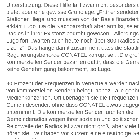
Unterstützung. Diese Hilfe fällt zwar nicht besonders 
bietet aber eine gewisse Grundlage. „Früher sendeten
Stationen illegal und mussten von der Basis finanzier
erklärt Lugo. Da die Nachbarschaft aber arm ist, seien
Radios in ihrer Existenz bedroht gewesen. „Allerdings“
Lugo fort, „warten auch heute noch über 300 Radios a
Lizenz“. Das hänge damit zusammen, dass die staatl
Regulierungsbehörde CONATEL korrupt sei. „Die gro
kommerziellen Sender bezahlen dafür, dass die Gem
keine Genehmigung bekommen“, so Lugo.
90 Prozent der Frequenzen in Venezuela werden nac
von kommerziellen Sendern belegt, nahezu alle gehö
Medienkonzernen. Oft überlagern sie die Frequenzen
Gemeindesender, ohne dass CONATEL etwas dageg
unternimmt. Die kommerziellen Sender fürchten die
Gemeinderadios wegen ihrer sozialen und politischen 
Reichweite der Radios ist zwar nicht groß, aber viel
hören sie. „Wir haben vor kurzem eine einstündige S