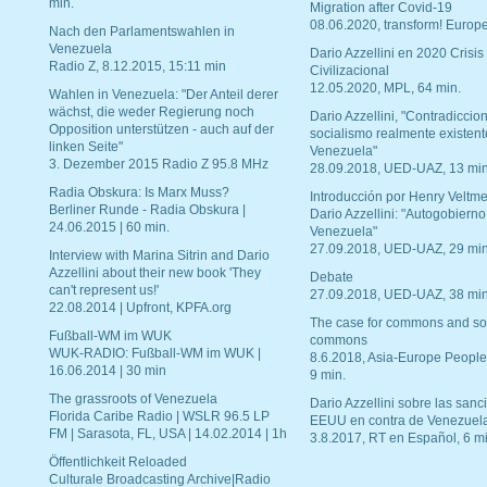
min.
Migration after Covid-19
08.06.2020, transform! Europe
Nach den Parlamentswahlen in
Venezuela
Dario Azzellini en 2020 Crisis
Radio Z, 8.12.2015, 15:11 min
Civilizacional
12.05.2020, MPL, 64 min.
Wahlen in Venezuela: "Der Anteil derer
wächst, die weder Regierung noch
Dario Azzellini, "Contradiccio
Opposition unterstützen - auch auf der
socialismo realmente existent
linken Seite"
Venezuela"
3. Dezember 2015 Radio Z 95.8 MHz
28.09.2018, UED-UAZ, 13 min
Radia Obskura: Is Marx Muss?
Introducción por Henry Veltme
Berliner Runde - Radia Obskura |
Dario Azzellini: "Autogobierno
24.06.2015 | 60 min.
Venezuela"
27.09.2018, UED-UAZ, 29 min
Interview with Marina Sitrin and Dario
Azzellini about their new book 'They
Debate
can't represent us!'
27.09.2018, UED-UAZ, 38 min
22.08.2014 | Upfront, KPFA.org
The case for commons and so
Fußball-WM im WUK
commons
WUK-RADIO: Fußball-WM im WUK |
8.6.2018, Asia-Europe People
16.06.2014 | 30 min
9 min.
The grassroots of Venezuela
Dario Azzellini sobre las san
Florida Caribe Radio | WSLR 96.5 LP
EEUU en contra de Venezuel
FM | Sarasota, FL, USA | 14.02.2014 | 1h
3.8.2017, RT en Español, 6 mi
Öffentlichkeit Reloaded
Culturale Broadcasting Archive|Radio