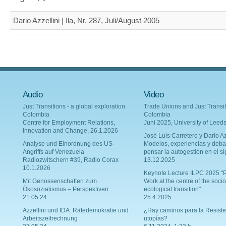
Dario Azzellini | Ila, Nr. 287, Juli/August 2005
Audio
Video
Just Transitions - a global exploration:
Trade Unions and Just Transit
Colombia
Colombia
Centre for Employment Relations,
Juni 2025, University of Leed
Innovation and Change, 26.1.2026
Josè Luis Carretero y Dario Az
Analyse und Einordnung des US-
Modelos, experiencias y deba
Angriffs auf Venezuela
pensar la autogestión en el si
Radiozwitschern #39, Radio Corax
13.12.2025
10.1.2026
Keynote Lecture ILPC 2025 "P
Mit Genossenschaften zum
Work at the centre of the socio
Ökosozialismus – Perspektiven
ecological transition"
21.05.24
25.4.2025
Azzellini und IDA: Rätedemokratie und
¿Hay caminos para la Resiste
Arbeitszeitrechnung
utopías?