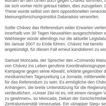
würden an den Urnen doch gegen Chávez stimmen, 
sie sich vorher nicht getraut hätten, dies zuzugeben. 
These wurde selbst von dem oppositionellen venezol
Meinungsforschungsinstitut Datanalisis verworfen.
Sollte Chávez das Referendum wider Erwarten verlie
innerhalb von 30 Tagen Neuwahlen ausgeschrieben 
Wahlsieger würde allerdings nur die aktuelle Legislat
bis Januar 2007 zu Ende führen. Chávez hat bereits
angekündigt, für diesen Fall erneut kandidieren zu wo
Samuel Moncada, der Sprecher des »Comando Maisa
von Chávez ins Leben gerufene Koordinationsgruppe 
Kampagne gegen seine Abwahl, erklärte gegenüber d
mexikanischen Tageszeitung La Jornada, mittlerweil
für das Referendum zu sein. Es ermögliche den Cháv
Anhängern, die breite Unterstützung für die Regierun
verdeutlichen. »Unser Ziel ist es, mit einem riesigen 
zu gewinnen«, so Moncada, Dekan der Geschichtsfaku
Zentraluniversität Venezuelas. Ein »knapper Sieg« se