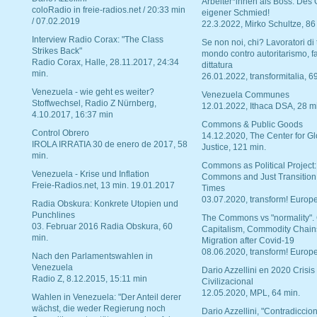
Arbeiter*innen als Boss. Des
coloRadio in freie-radios.net / 20:33 min
eigener Schmied!
/ 07.02.2019
22.3.2022, Mirko Schultze, 86
Interview Radio Corax: "The Class
Se non noi, chi? Lavoratori di t
Strikes Back"
mondo contro autoritarismo, f
Radio Corax, Halle, 28.11.2017, 24:34
dittatura
min.
26.01.2022, transformitalia, 6
Venezuela - wie geht es weiter?
Venezuela Communes
Stoffwechsel, Radio Z Nürnberg,
12.01.2022, Ithaca DSA, 28 m
4.10.2017, 16:37 min
Commons & Public Goods
Control Obrero
14.12.2020, The Center for Gl
IROLA IRRATIA 30 de enero de 2017, 58
Justice, 121 min.
min.
Commons as Political Project:
Venezuela - Krise und Inflation
Commons and Just Transition
Freie-Radios.net, 13 min. 19.01.2017
Times
03.07.2020, transform! Europe
Radia Obskura: Konkrete Utopien und
Punchlines
The Commons vs "normality".
03. Februar 2016 Radia Obskura, 60
Capitalism, Commodity Chain
min.
Migration after Covid-19
08.06.2020, transform! Europe
Nach den Parlamentswahlen in
Venezuela
Dario Azzellini en 2020 Crisis
Radio Z, 8.12.2015, 15:11 min
Civilizacional
12.05.2020, MPL, 64 min.
Wahlen in Venezuela: "Der Anteil derer
wächst, die weder Regierung noch
Dario Azzellini, "Contradiccio