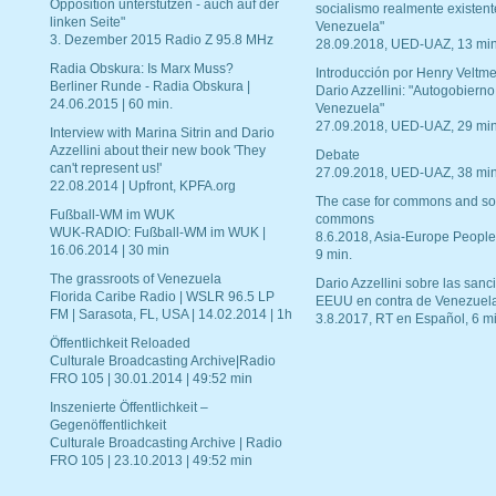
Opposition unterstützen - auch auf der
socialismo realmente existent
linken Seite"
Venezuela"
3. Dezember 2015 Radio Z 95.8 MHz
28.09.2018, UED-UAZ, 13 min
Radia Obskura: Is Marx Muss?
Introducción por Henry Veltme
Berliner Runde - Radia Obskura |
Dario Azzellini: "Autogobierno
24.06.2015 | 60 min.
Venezuela"
27.09.2018, UED-UAZ, 29 min
Interview with Marina Sitrin and Dario
Azzellini about their new book 'They
Debate
can't represent us!'
27.09.2018, UED-UAZ, 38 min
22.08.2014 | Upfront, KPFA.org
The case for commons and so
Fußball-WM im WUK
commons
WUK-RADIO: Fußball-WM im WUK |
8.6.2018, Asia-Europe People
16.06.2014 | 30 min
9 min.
The grassroots of Venezuela
Dario Azzellini sobre las san
Florida Caribe Radio | WSLR 96.5 LP
EEUU en contra de Venezuel
FM | Sarasota, FL, USA | 14.02.2014 | 1h
3.8.2017, RT en Español, 6 mi
Öffentlichkeit Reloaded
Culturale Broadcasting Archive|Radio
FRO 105 | 30.01.2014 | 49:52 min
Inszenierte Öffentlichkeit –
Gegenöffentlichkeit
Culturale Broadcasting Archive | Radio
FRO 105 | 23.10.2013 | 49:52 min