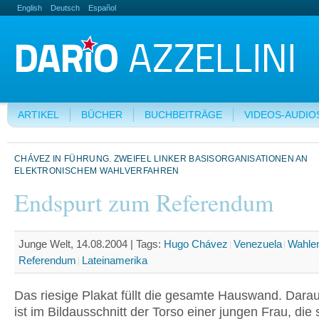
English
Deutsch
Español
ARTIKEL
BÜCHER
BUCHBEITRÄGE
VIDEOS-AUDIO
CHÁVEZ IN FÜHRUNG. ZWEIFEL LINKER BASISORGANISATIONEN AN
ELEKTRONISCHEM WAHLVERFAHREN
Endspurt zum Referendum
Junge Welt, 14.08.2004 |
Tags:
Hugo Chávez
Venezuela
Wahle
Referendum
Lateinamerika
Das riesige Plakat füllt die gesamte Hauswand. Dara
ist im Bildausschnitt der Torso einer jungen Frau, die