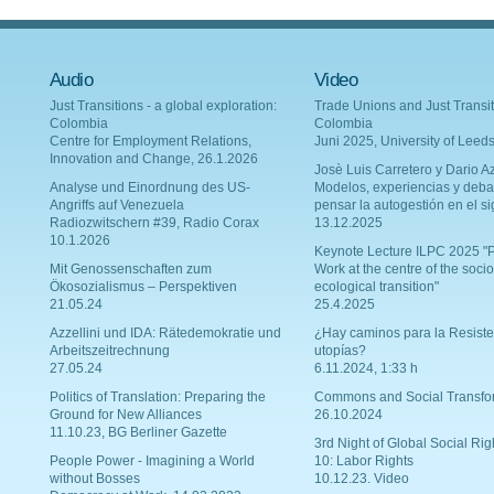
Audio
Video
Just Transitions - a global exploration:
Trade Unions and Just Transit
Colombia
Colombia
Centre for Employment Relations,
Juni 2025, University of Leed
Innovation and Change, 26.1.2026
Josè Luis Carretero y Dario Az
Analyse und Einordnung des US-
Modelos, experiencias y deba
Angriffs auf Venezuela
pensar la autogestión en el si
Radiozwitschern #39, Radio Corax
13.12.2025
10.1.2026
Keynote Lecture ILPC 2025 "P
Mit Genossenschaften zum
Work at the centre of the socio
Ökosozialismus – Perspektiven
ecological transition"
21.05.24
25.4.2025
Azzellini und IDA: Rätedemokratie und
¿Hay caminos para la Resiste
Arbeitszeitrechnung
utopías?
27.05.24
6.11.2024, 1:33 h
Politics of Translation: Preparing the
Commons and Social Transfo
Ground for New Alliances
26.10.2024
11.10.23, BG Berliner Gazette
3rd Night of Global Social Rig
People Power - Imagining a World
10: Labor Rights
without Bosses
10.12.23. Video