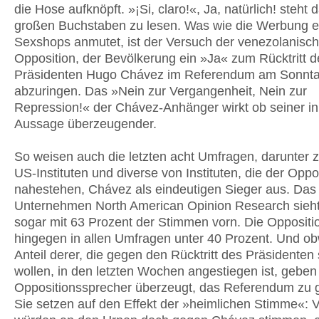
die Hose aufknöpft. »¡Si, claro!«, Ja, natürlich! steht
großen Buchstaben zu lesen. Was wie die Werbung e
Sexshops anmutet, ist der Versuch der venezolanisc
Opposition, der Bevölkerung ein »Ja« zum Rücktritt d
Präsidenten Hugo Chávez im Referendum am Sonnt
abzuringen. Das »Nein zur Vergangenheit, Nein zur
Repression!« der Chávez-Anhänger wirkt ob seiner in
Aussage überzeugender.
So weisen auch die letzten acht Umfragen, darunter 
US-Instituten und diverse von Instituten, die der Oppo
nahestehen, Chávez als eindeutigen Sieger aus. Das
Unternehmen North American Opinion Research sieh
sogar mit 63 Prozent der Stimmen vorn. Die Oppositio
hingegen in allen Umfragen unter 40 Prozent. Und ob
Anteil derer, die gegen den Rücktritt des Präsidente
wollen, in den letzten Wochen angestiegen ist, geben
Oppositionssprecher überzeugt, das Referendum zu 
Sie setzen auf den Effekt der »heimlichen Stimme«: 