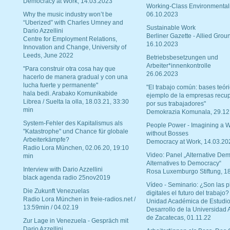
Democracy at Work, 14.03.2023
Working-Class Environmental
Why the music industry won’t be
06.10.2023
“Uberized” with Charles Umney and
Sustainable Work
Dario Azzellini
Berliner Gazette - Allied Grou
Centre for Employment Relations,
16.10.2023
Innovation and Change, University of
Leeds, June 2022
Betriebsbesetzungen und
Arbeiter*innenkontrolle
"Para construir otra cosa hay que
26.06.2023
hacerlo de manera gradual y con una
lucha fuerte y permanente"
"El trabajo común: bases teóri
hala bedi. Arabako Komunikabide
ejemplo de la empresas recu
Librea / Suelta la olla, 18.03.21, 33:30
por sus trabajadores"
min
Demokrazia Komunala, 29.12
System-Fehler des Kapitalismus als
People Power - Imagining a W
"Katastrophe" und Chance für globale
without Bosses
Arbeiterkämpfe?
Democracy at Work, 14.03.20
Radio Lora München, 02.06.20, 19:10
Video: Panel „Alternative Dem
min
Alternatives to Democracy“
Interview with Dario Azzellini
Rosa Luxemburgo Stiftung, 1
black agenda radio 25nov2019
Vídeo - Seminario: ¿Son las p
Die Zukunft Venezuelas
digitales el futuro del trabajo?
Radio Lora München in freie-radios.net /
Unidad Académica de Estudio
13:59min / 04.02.19
Desarrollo de la Universidad
de Zacatecas, 01.11.22
Zur Lage in Venezuela - Gespräch mit
Dario Azzellini