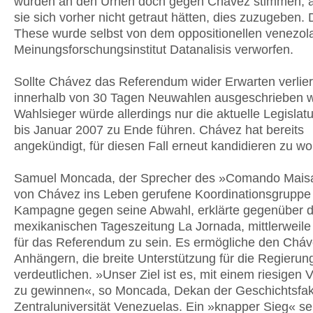
würden an den Urnen doch gegen Chávez stimmen, 
sie sich vorher nicht getraut hätten, dies zuzugeben. 
These wurde selbst von dem oppositionellen venezol
Meinungsforschungsinstitut Datanalisis verworfen.
Sollte Chávez das Referendum wider Erwarten verlie
innerhalb von 30 Tagen Neuwahlen ausgeschrieben 
Wahlsieger würde allerdings nur die aktuelle Legislat
bis Januar 2007 zu Ende führen. Chávez hat bereits
angekündigt, für diesen Fall erneut kandidieren zu wo
Samuel Moncada, der Sprecher des »Comando Maisa
von Chávez ins Leben gerufene Koordinationsgruppe 
Kampagne gegen seine Abwahl, erklärte gegenüber d
mexikanischen Tageszeitung La Jornada, mittlerweil
für das Referendum zu sein. Es ermögliche den Cháv
Anhängern, die breite Unterstützung für die Regierun
verdeutlichen. »Unser Ziel ist es, mit einem riesigen 
zu gewinnen«, so Moncada, Dekan der Geschichtsfaku
Zentraluniversität Venezuelas. Ein »knapper Sieg« se