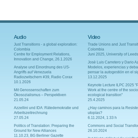
Audio
Video
Just Transitions - a global exploration:
Trade Unions and Just Transit
Colombia
Colombia
Centre for Employment Relations,
Juni 2025, University of Leed
Innovation and Change, 26.1.2026
Josè Luis Carretero y Dario Az
Analyse und Einordnung des US-
Modelos, experiencias y deba
Angriffs auf Venezuela
pensar la autogestión en el si
Radiozwitschern #39, Radio Corax
13.12.2025
10.1.2026
Keynote Lecture ILPC 2025 "P
Mit Genossenschaften zum
Work at the centre of the socio
Ökosozialismus – Perspektiven
ecological transition"
21.05.24
25.4.2025
Azzellini und IDA: Rätedemokratie und
¿Hay caminos para la Resiste
Arbeitszeitrechnung
utopías?
27.05.24
6.11.2024, 1:33 h
Politics of Translation: Preparing the
Commons and Social Transfo
Ground for New Alliances
26.10.2024
11.10.23, BG Berliner Gazette