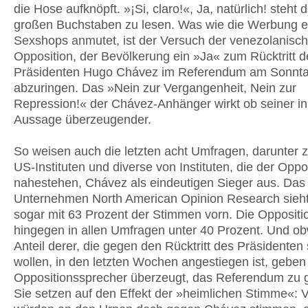
die Hose aufknöpft. »¡Si, claro!«, Ja, natürlich! steht
großen Buchstaben zu lesen. Was wie die Werbung e
Sexshops anmutet, ist der Versuch der venezolanisc
Opposition, der Bevölkerung ein »Ja« zum Rücktritt d
Präsidenten Hugo Chávez im Referendum am Sonnt
abzuringen. Das »Nein zur Vergangenheit, Nein zur
Repression!« der Chávez-Anhänger wirkt ob seiner in
Aussage überzeugender.
So weisen auch die letzten acht Umfragen, darunter 
US-Instituten und diverse von Instituten, die der Oppo
nahestehen, Chávez als eindeutigen Sieger aus. Das
Unternehmen North American Opinion Research sieh
sogar mit 63 Prozent der Stimmen vorn. Die Oppositio
hingegen in allen Umfragen unter 40 Prozent. Und ob
Anteil derer, die gegen den Rücktritt des Präsidente
wollen, in den letzten Wochen angestiegen ist, geben
Oppositionssprecher überzeugt, das Referendum zu 
Sie setzen auf den Effekt der »heimlichen Stimme«: 