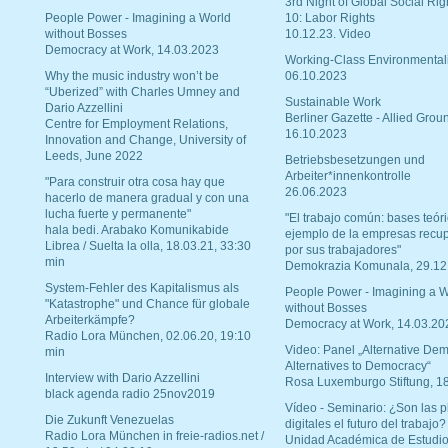
3rd Night of Global Social Rig
People Power - Imagining a World
10: Labor Rights
without Bosses
10.12.23. Video
Democracy at Work, 14.03.2023
Working-Class Environmental
Why the music industry won’t be
06.10.2023
“Uberized” with Charles Umney and
Sustainable Work
Dario Azzellini
Berliner Gazette - Allied Grou
Centre for Employment Relations,
16.10.2023
Innovation and Change, University of
Leeds, June 2022
Betriebsbesetzungen und
Arbeiter*innenkontrolle
"Para construir otra cosa hay que
26.06.2023
hacerlo de manera gradual y con una
lucha fuerte y permanente"
"El trabajo común: bases teóri
hala bedi. Arabako Komunikabide
ejemplo de la empresas recu
Librea / Suelta la olla, 18.03.21, 33:30
por sus trabajadores"
min
Demokrazia Komunala, 29.12
System-Fehler des Kapitalismus als
People Power - Imagining a W
"Katastrophe" und Chance für globale
without Bosses
Arbeiterkämpfe?
Democracy at Work, 14.03.20
Radio Lora München, 02.06.20, 19:10
Video: Panel „Alternative Dem
min
Alternatives to Democracy“
Interview with Dario Azzellini
Rosa Luxemburgo Stiftung, 1
black agenda radio 25nov2019
Vídeo - Seminario: ¿Son las p
Die Zukunft Venezuelas
digitales el futuro del trabajo?
Radio Lora München in freie-radios.net /
Unidad Académica de Estudio