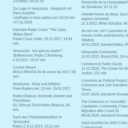
13:59min / 04.02.19
Desarrollo de la Universidad
de Zacatecas, 01.11.22
Zur Lage in Venezuela - Gespräch mit
Dario Azzellini
Arbeiter*innen als Boss. Des
coloRadio in freie-radios.net / 20:33 min
eigener Schmied!
/ 07.02.2019
22.3.2022, Mirko Schultze, 86
Interview Radio Corax: "The Class
Se non noi, chi? Lavoratori di t
Strikes Back"
mondo contro autoritarismo, f
Radio Corax, Halle, 28.11.2017, 24:34
dittatura
min.
26.01.2022, transformitalia, 6
Venezuela - wie geht es weiter?
Venezuela Communes
Stoffwechsel, Radio Z Nürnberg,
12.01.2022, Ithaca DSA, 28 m
4.10.2017, 16:37 min
Commons & Public Goods
Control Obrero
14.12.2020, The Center for Gl
IROLA IRRATIA 30 de enero de 2017, 58
Justice, 121 min.
min.
Commons as Political Project:
Venezuela - Krise und Inflation
Commons and Just Transition
Freie-Radios.net, 13 min. 19.01.2017
Times
03.07.2020, transform! Europe
Radia Obskura: Konkrete Utopien und
Punchlines
The Commons vs "normality".
03. Februar 2016 Radia Obskura, 60
Capitalism, Commodity Chain
min.
Migration after Covid-19
08.06.2020, transform! Europe
Nach den Parlamentswahlen in
Venezuela
Dario Azzellini en 2020 Crisis
Radio Z, 8.12.2015, 15:11 min
Civilizacional