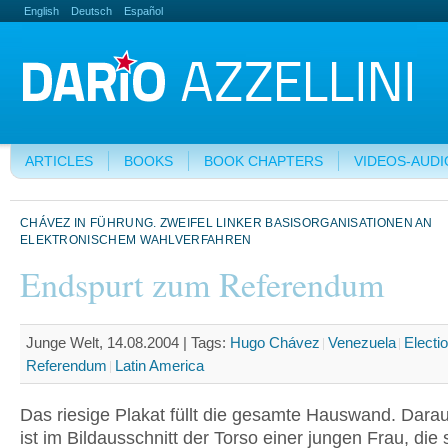
English
Deutsch
Español
ARTICLES
BOOKS
BOOK CHAPTERS
VIDEOS-AUDI
CHÁVEZ IN FÜHRUNG. ZWEIFEL LINKER BASISORGANISATIONEN AN
ELEKTRONISCHEM WAHLVERFAHREN
Endspurt zum Referendum
Junge Welt, 14.08.2004 |
Tags:
Hugo Chávez
Venezuela
Electi
Referendum
Latin America
Das riesige Plakat füllt die gesamte Hauswand. Dara
ist im Bildausschnitt der Torso einer jungen Frau, die