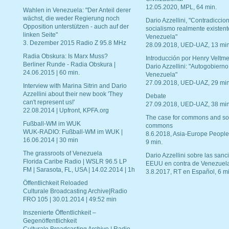
12.05.2020, MPL, 64 min.
Wahlen in Venezuela: "Der Anteil derer
wächst, die weder Regierung noch
Dario Azzellini, "Contradiccio
Opposition unterstützen - auch auf der
socialismo realmente existent
linken Seite"
Venezuela"
3. Dezember 2015 Radio Z 95.8 MHz
28.09.2018, UED-UAZ, 13 min
Radia Obskura: Is Marx Muss?
Introducción por Henry Veltme
Berliner Runde - Radia Obskura |
Dario Azzellini: "Autogobierno
24.06.2015 | 60 min.
Venezuela"
27.09.2018, UED-UAZ, 29 min
Interview with Marina Sitrin and Dario
Azzellini about their new book 'They
Debate
can't represent us!'
27.09.2018, UED-UAZ, 38 min
22.08.2014 | Upfront, KPFA.org
The case for commons and so
Fußball-WM im WUK
commons
WUK-RADIO: Fußball-WM im WUK |
8.6.2018, Asia-Europe People
16.06.2014 | 30 min
9 min.
The grassroots of Venezuela
Dario Azzellini sobre las san
Florida Caribe Radio | WSLR 96.5 LP
EEUU en contra de Venezuel
FM | Sarasota, FL, USA | 14.02.2014 | 1h
3.8.2017, RT en Español, 6 mi
Öffentlichkeit Reloaded
Culturale Broadcasting Archive|Radio
FRO 105 | 30.01.2014 | 49:52 min
Inszenierte Öffentlichkeit –
Gegenöffentlichkeit