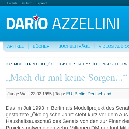
English
Deutsch
Español
ARTIKEL
BÜCHER
BUCHBEITRÄGE
VIDEOS-AUDIO
DAS MODELLPROJEKT „ÖKOLOGISCHES JAHR“ SOLL EINGESTELLT 
„Mach dir mal keine Sorgen...“
Junge Welt, 23.02.1995 |
Tags:
EU
Berlin
Deutschland
Das im Juli 1993 in Berlin als Modellprojekt des Sena
gestartete „Ökologische Jahr“ steht kurz vor dem Aus
Haushaltsausschuß des Senats von den zur Finanzie
Projekts notwendigen zehn Millionen DM nur fünf Mill