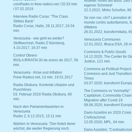
Arbeiter*innen als Boss. Des
coloRadio in freie-radios.net / 20:33 min
eigener Schmied!
/ 07.02.2019
22.3.2022, Mirko Schultze, 86
Interview Radio Corax: "The Class
Se non noi, chi? Lavoratori di t
Strikes Back"
mondo contro autoritarismo, f
Radio Corax, Halle, 28.11.2017, 24:34
dittatura
min.
26.01.2022, transformitalia, 6
Venezuela - wie geht es weiter?
Venezuela Communes
Stoffwechsel, Radio Z Nürnberg,
12.01.2022, Ithaca DSA, 28 m
4.10.2017, 16:37 min
Commons & Public Goods
Control Obrero
14.12.2020, The Center for Gl
IROLA IRRATIA 30 de enero de 2017, 58
Justice, 121 min.
min.
Commons as Political Project:
Venezuela - Krise und Inflation
Commons and Just Transition
Freie-Radios.net, 13 min. 19.01.2017
Times
03.07.2020, transform! Europe
Radia Obskura: Konkrete Utopien und
Punchlines
The Commons vs "normality".
03. Februar 2016 Radia Obskura, 60
Capitalism, Commodity Chain
min.
Migration after Covid-19
08.06.2020, transform! Europe
Nach den Parlamentswahlen in
Venezuela
Dario Azzellini en 2020 Crisis
Radio Z, 8.12.2015, 15:11 min
Civilizacional
12.05.2020, MPL, 64 min.
Wahlen in Venezuela: "Der Anteil derer
wächst, die weder Regierung noch
Dario Azzellini, "Contradiccio