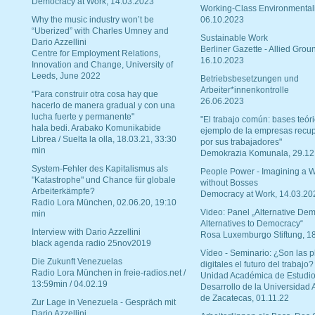
Democracy at Work, 14.03.2023
Working-Class Environmental
Why the music industry won’t be
06.10.2023
“Uberized” with Charles Umney and
Sustainable Work
Dario Azzellini
Berliner Gazette - Allied Grou
Centre for Employment Relations,
16.10.2023
Innovation and Change, University of
Leeds, June 2022
Betriebsbesetzungen und
Arbeiter*innenkontrolle
"Para construir otra cosa hay que
26.06.2023
hacerlo de manera gradual y con una
lucha fuerte y permanente"
"El trabajo común: bases teóri
hala bedi. Arabako Komunikabide
ejemplo de la empresas recu
Librea / Suelta la olla, 18.03.21, 33:30
por sus trabajadores"
min
Demokrazia Komunala, 29.12
System-Fehler des Kapitalismus als
People Power - Imagining a W
"Katastrophe" und Chance für globale
without Bosses
Arbeiterkämpfe?
Democracy at Work, 14.03.20
Radio Lora München, 02.06.20, 19:10
Video: Panel „Alternative Dem
min
Alternatives to Democracy“
Interview with Dario Azzellini
Rosa Luxemburgo Stiftung, 1
black agenda radio 25nov2019
Vídeo - Seminario: ¿Son las p
Die Zukunft Venezuelas
digitales el futuro del trabajo?
Radio Lora München in freie-radios.net /
Unidad Académica de Estudio
13:59min / 04.02.19
Desarrollo de la Universidad
de Zacatecas, 01.11.22
Zur Lage in Venezuela - Gespräch mit
Dario Azzellini