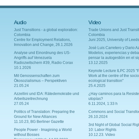
Audio
Video
Just Transitions - a global exploration:
Trade Unions and Just Transit
Colombia
Colombia
Centre for Employment Relations,
Juni 2025, University of Leed
Innovation and Change, 26.1.2026
Josè Luis Carretero y Dario Az
Analyse und Einordnung des US-
Modelos, experiencias y deba
Angriffs auf Venezuela
pensar la autogestión en el si
Radiozwitschern #39, Radio Corax
13.12.2025
10.1.2026
Keynote Lecture ILPC 2025 "P
Mit Genossenschaften zum
Work at the centre of the socio
Ökosozialismus – Perspektiven
ecological transition"
21.05.24
25.4.2025
Azzellini und IDA: Rätedemokratie und
¿Hay caminos para la Resiste
Arbeitszeitrechnung
utopías?
27.05.24
6.11.2024, 1:33 h
Politics of Translation: Preparing the
Commons and Social Transfo
Ground for New Alliances
26.10.2024
11.10.23, BG Berliner Gazette
3rd Night of Global Social Rig
People Power - Imagining a World
10: Labor Rights
without Bosses
10.12.23. Video