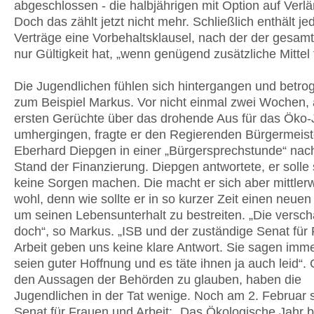
abgeschlossen - die halbjährigen mit Option auf Verl
Doch das zählt jetzt nicht mehr. Schließlich enthält je
Verträge eine Vorbehaltsklausel, nach der der gesamt
nur Gültigkeit hat, „wenn genügend zusätzliche Mittel 
Die Jugendlichen fühlen sich hintergangen und betro
zum Beispiel Markus. Vor nicht einmal zwei Wochen, 
ersten Gerüchte über das drohende Aus für das Öko-
umhergingen, fragte er den Regierenden Bürgermeist
Eberhard Diepgen in einer „Bürgersprechstunde“ na
Stand der Finanzierung. Diepgen antwortete, er solle
keine Sorgen machen. Die macht er sich aber mittlerw
wohl, denn wie sollte er in so kurzer Zeit einen neuen
um seinen Lebensunterhalt zu bestreiten. „Die versc
doch“, so Markus. „ISB und der zuständige Senat für
Arbeit geben uns keine klare Antwort. Sie sagen imme
seien guter Hoffnung und es täte ihnen ja auch leid“.
den Aussagen der Behörden zu glauben, haben die
Jugendlichen in der Tat wenige. Noch am 2. Februar 
Senat für Frauen und Arbeit: „Das Ökologische Jahr bl