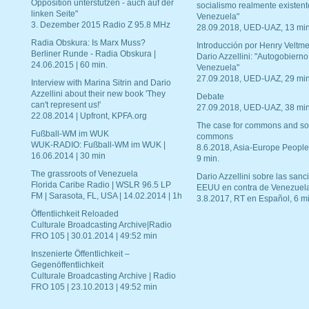
Opposition unterstützen - auch auf der
socialismo realmente existent
linken Seite"
Venezuela"
3. Dezember 2015 Radio Z 95.8 MHz
28.09.2018, UED-UAZ, 13 min
Radia Obskura: Is Marx Muss?
Introducción por Henry Veltme
Berliner Runde - Radia Obskura |
Dario Azzellini: "Autogobierno
24.06.2015 | 60 min.
Venezuela"
27.09.2018, UED-UAZ, 29 min
Interview with Marina Sitrin and Dario
Azzellini about their new book 'They
Debate
can't represent us!'
27.09.2018, UED-UAZ, 38 min
22.08.2014 | Upfront, KPFA.org
The case for commons and so
Fußball-WM im WUK
commons
WUK-RADIO: Fußball-WM im WUK |
8.6.2018, Asia-Europe People
16.06.2014 | 30 min
9 min.
The grassroots of Venezuela
Dario Azzellini sobre las san
Florida Caribe Radio | WSLR 96.5 LP
EEUU en contra de Venezuel
FM | Sarasota, FL, USA | 14.02.2014 | 1h
3.8.2017, RT en Español, 6 mi
Öffentlichkeit Reloaded
Culturale Broadcasting Archive|Radio
FRO 105 | 30.01.2014 | 49:52 min
Inszenierte Öffentlichkeit –
Gegenöffentlichkeit
Culturale Broadcasting Archive | Radio
FRO 105 | 23.10.2013 | 49:52 min