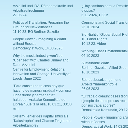
Azzellini und IDA: Rätedemokratie und
¿Hay caminos para la Resiste
Arbeitszeitrechnung
utopías?
27.05.24
6.11.2024, 1:33 h
Politics of Translation: Preparing the
Commons and Social Transfo
Ground for New Alliances
26.10.2024
11.10.23, BG Berliner Gazette
3rd Night of Global Social Rig
People Power - Imagining a World
10: Labor Rights
without Bosses
10.12.23. Video
Democracy at Work, 14.03.2023
Working-Class Environmental
Why the music industry won’t be
06.10.2023
“Uberized” with Charles Umney and
Sustainable Work
Dario Azzellini
Berliner Gazette - Allied Grou
Centre for Employment Relations,
16.10.2023
Innovation and Change, University of
Leeds, June 2022
Betriebsbesetzungen und
Arbeiter*innenkontrolle
"Para construir otra cosa hay que
26.06.2023
hacerlo de manera gradual y con una
lucha fuerte y permanente"
"El trabajo común: bases teóri
hala bedi. Arabako Komunikabide
ejemplo de la empresas recu
Librea / Suelta la olla, 18.03.21, 33:30
por sus trabajadores"
min
Demokrazia Komunala, 29.12
System-Fehler des Kapitalismus als
People Power - Imagining a W
"Katastrophe" und Chance für globale
without Bosses
Arbeiterkämpfe?
Democracy at Work, 14.03.20