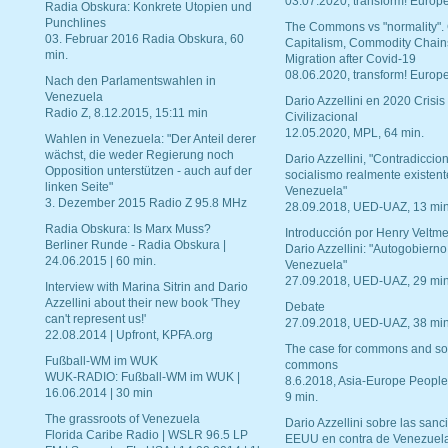
03.07.2020, transform! Europe
Radia Obskura: Konkrete Utopien und
Punchlines
The Commons vs "normality".
03. Februar 2016 Radia Obskura, 60
Capitalism, Commodity Chain
min.
Migration after Covid-19
08.06.2020, transform! Europe
Nach den Parlamentswahlen in
Venezuela
Dario Azzellini en 2020 Crisis
Radio Z, 8.12.2015, 15:11 min
Civilizacional
12.05.2020, MPL, 64 min.
Wahlen in Venezuela: "Der Anteil derer
wächst, die weder Regierung noch
Dario Azzellini, "Contradiccio
Opposition unterstützen - auch auf der
socialismo realmente existent
linken Seite"
Venezuela"
3. Dezember 2015 Radio Z 95.8 MHz
28.09.2018, UED-UAZ, 13 min
Radia Obskura: Is Marx Muss?
Introducción por Henry Veltme
Berliner Runde - Radia Obskura |
Dario Azzellini: "Autogobierno
24.06.2015 | 60 min.
Venezuela"
27.09.2018, UED-UAZ, 29 min
Interview with Marina Sitrin and Dario
Azzellini about their new book 'They
Debate
can't represent us!'
27.09.2018, UED-UAZ, 38 min
22.08.2014 | Upfront, KPFA.org
The case for commons and so
Fußball-WM im WUK
commons
WUK-RADIO: Fußball-WM im WUK |
8.6.2018, Asia-Europe People
16.06.2014 | 30 min
9 min.
The grassroots of Venezuela
Dario Azzellini sobre las san
Florida Caribe Radio | WSLR 96.5 LP
EEUU en contra de Venezuel