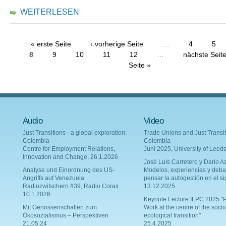
WEITERLESEN
« erste Seite
‹ vorherige Seite
…
4
5
8
9
10
11
12
…
nächste Seite
Seite »
Audio
Video
Just Transitions - a global exploration:
Trade Unions and Just Transit
Colombia
Colombia
Centre for Employment Relations,
Juni 2025, University of Leed
Innovation and Change, 26.1.2026
Josè Luis Carretero y Dario Az
Analyse und Einordnung des US-
Modelos, experiencias y deba
Angriffs auf Venezuela
pensar la autogestión en el si
Radiozwitschern #39, Radio Corax
13.12.2025
10.1.2026
Keynote Lecture ILPC 2025 "P
Mit Genossenschaften zum
Work at the centre of the socio
Ökosozialismus – Perspektiven
ecological transition"
21.05.24
25.4.2025