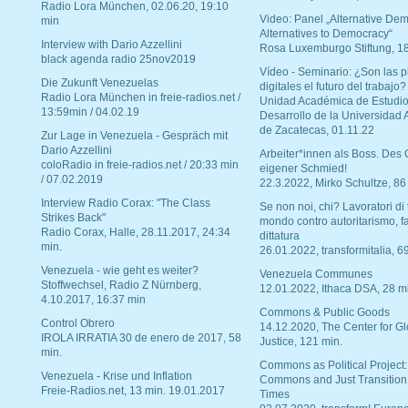
Radio Lora München, 02.06.20, 19:10
Video: Panel „Alternative Dem
min
Alternatives to Democracy“
Interview with Dario Azzellini
Rosa Luxemburgo Stiftung, 1
black agenda radio 25nov2019
Vídeo - Seminario: ¿Son las p
Die Zukunft Venezuelas
digitales el futuro del trabajo?
Radio Lora München in freie-radios.net /
Unidad Académica de Estudio
13:59min / 04.02.19
Desarrollo de la Universidad
de Zacatecas, 01.11.22
Zur Lage in Venezuela - Gespräch mit
Dario Azzellini
Arbeiter*innen als Boss. Des
coloRadio in freie-radios.net / 20:33 min
eigener Schmied!
/ 07.02.2019
22.3.2022, Mirko Schultze, 86
Interview Radio Corax: "The Class
Se non noi, chi? Lavoratori di t
Strikes Back"
mondo contro autoritarismo, f
Radio Corax, Halle, 28.11.2017, 24:34
dittatura
min.
26.01.2022, transformitalia, 6
Venezuela - wie geht es weiter?
Venezuela Communes
Stoffwechsel, Radio Z Nürnberg,
12.01.2022, Ithaca DSA, 28 m
4.10.2017, 16:37 min
Commons & Public Goods
Control Obrero
14.12.2020, The Center for Gl
IROLA IRRATIA 30 de enero de 2017, 58
Justice, 121 min.
min.
Commons as Political Project:
Venezuela - Krise und Inflation
Commons and Just Transition
Freie-Radios.net, 13 min. 19.01.2017
Times