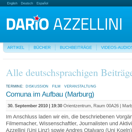
English
Deutsch
Español
ARTIKEL
BÜCHER
BUCHBEITRÄGE
VIDEOS-AUDIO
Alle deutschsprachigen Beiträg
TERMINE:
DISKUSSION
FILM
VERANSTALTUNG
Comuna im Aufbau (Marburg)
30. September 2010 | 19:30
Orientzentrum, Raum 00A26 | Marb
Im Anschluss laden wir ein, die beschriebenen Vorgä
Filmemacher, Wissenschaftler, Journalisten und Aktiv
Azzellini (Uni Linz) sowie Andres Otalvaro (Uni Koeln