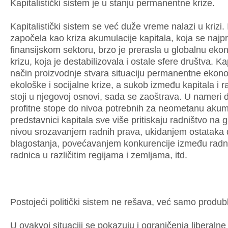
Kapitalistički sistem je u stanju permanentne krize.
Kapitalistički sistem se već duže vreme nalazi u krizi. 
započela kao kriza akumulacije kapitala, koja se najpre
finansijskom sektoru, brzo je prerasla u globalnu ek
krizu, koja je destabilizovala i ostale sfere društva. Kap
način proizvodnje stvara situaciju permanentne ekon
ekološke i socijalne krize, a sukob između kapitala i ra
stoji u njegovoj osnovi, sada se zaoštrava. U nameri 
profitne stope do nivoa potrebnih za neometanu akum
predstavnici kapitala sve više pritiskaju radništvo na
nivou srozavanjem radnih prava, ukidanjem ostataka
blagostanja, povećavanjem konkurencije između radni
radnica u različitim regijama i zemljama, itd.
Postojeći politički sistem ne rešava, već samo produbl
U ovakvoj situaciji se pokazuju i ograničenja liberalne