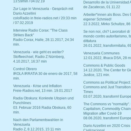
13:59min / 04.02.19
Desarrollo de la Universidad
de Zacatecas, 01.11.22
Zur Lage in Venezuela - Gespräch mit
Dario Azzellini
Arbeiter*innen als Boss. Des
coloRadio in freie-radios.net / 20:33 min
eigener Schmied!
/ 07.02.2019
22.3.2022, Mirko Schultze, 86
Interview Radio Corax: "The Class
Se non noi, chi? Lavoratori di t
Strikes Back"
mondo contro autoritarismo, f
Radio Corax, Halle, 28.11.2017, 24:34
dittatura
min.
26.01.2022, transformitalia, 6
Venezuela - wie geht es weiter?
Venezuela Communes
Stoffwechsel, Radio Z Nürnberg,
12.01.2022, Ithaca DSA, 28 m
4.10.2017, 16:37 min
Commons & Public Goods
Control Obrero
14.12.2020, The Center for Gl
IROLA IRRATIA 30 de enero de 2017, 58
Justice, 121 min.
min.
Commons as Political Project:
Venezuela - Krise und Inflation
Commons and Just Transition
Freie-Radios.net, 13 min. 19.01.2017
Times
03.07.2020, transform! Europe
Radia Obskura: Konkrete Utopien und
Punchlines
The Commons vs "normality".
03. Februar 2016 Radia Obskura, 60
Capitalism, Commodity Chain
min.
Migration after Covid-19
08.06.2020, transform! Europe
Nach den Parlamentswahlen in
Venezuela
Dario Azzellini en 2020 Crisis
Radio Z, 8.12.2015, 15:11 min
Civilizacional