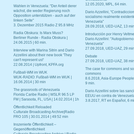
12.05.2020, MPL, 64 min.
Wahlen in Venezuela: "Der Anteil derer
wächst, die weder Regierung noch
Dario Azzellini, "Contradiccio
Opposition unterstützen - auch auf der
socialismo realmente existent
linken Seite"
Venezuela"
3. Dezember 2015 Radio Z 95.8 MHz
28.09.2018, UED-UAZ, 13 min
Radia Obskura: Is Marx Muss?
Introducción por Henry Veltme
Berliner Runde - Radia Obskura |
Dario Azzellini: "Autogobierno
24.06.2015 | 60 min.
Venezuela"
27.09.2018, UED-UAZ, 29 min
Interview with Marina Sitrin and Dario
Azzellini about their new book 'They
Debate
can't represent us!'
27.09.2018, UED-UAZ, 38 min
22.08.2014 | Upfront, KPFA.org
The case for commons and so
Fußball-WM im WUK
commons
WUK-RADIO: Fußball-WM im WUK |
8.6.2018, Asia-Europe People
16.06.2014 | 30 min
9 min.
The grassroots of Venezuela
Dario Azzellini sobre las san
Florida Caribe Radio | WSLR 96.5 LP
EEUU en contra de Venezuel
FM | Sarasota, FL, USA | 14.02.2014 | 1h
3.8.2017, RT en Español, 6 mi
Öffentlichkeit Reloaded
Culturale Broadcasting Archive|Radio
FRO 105 | 30.01.2014 | 49:52 min
Inszenierte Öffentlichkeit –
Gegenöffentlichkeit