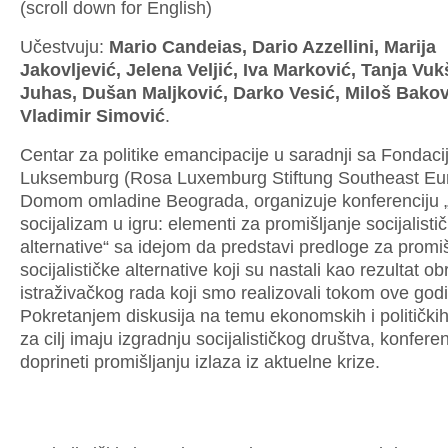
(scroll down for English)
Učestvuju:
Mario Candeias, Dario Azzellini,
Marija
Jakovljević, Jelena Veljić, Iva Marković, Tanja Vu
Juhas, Dušan Maljković, Darko Vesić, Miloš Bakov
Vladimir Simović
.
Centar za politike emancipacije u saradnji sa Fondac
Luksemburg (Rosa Luxemburg Stiftung Southeast Eur
Domom omladine Beograda, organizuje konferenciju 
socijalizam u igru: elementi za promišljanje socijalisti
alternative“ sa idejom da predstavi predloge za promiš
socijalističke alternative koji su nastali kao rezultat o
istraživačkog rada koji smo realizovali tokom ove god
Pokretanjem diskusija na temu ekonomskih i politički
za cilj imaju izgradnju socijalističkog društva, konfere
doprineti promišljanju izlaza iz aktuelne krize.