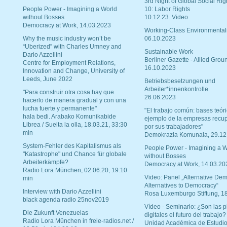
3rd Night of Global Social Rig
People Power - Imagining a World
10: Labor Rights
without Bosses
10.12.23. Video
Democracy at Work, 14.03.2023
Working-Class Environmental
Why the music industry won’t be
06.10.2023
“Uberized” with Charles Umney and
Sustainable Work
Dario Azzellini
Berliner Gazette - Allied Grou
Centre for Employment Relations,
16.10.2023
Innovation and Change, University of
Leeds, June 2022
Betriebsbesetzungen und
Arbeiter*innenkontrolle
"Para construir otra cosa hay que
26.06.2023
hacerlo de manera gradual y con una
lucha fuerte y permanente"
"El trabajo común: bases teóri
hala bedi. Arabako Komunikabide
ejemplo de la empresas recu
Librea / Suelta la olla, 18.03.21, 33:30
por sus trabajadores"
min
Demokrazia Komunala, 29.12
System-Fehler des Kapitalismus als
People Power - Imagining a W
"Katastrophe" und Chance für globale
without Bosses
Arbeiterkämpfe?
Democracy at Work, 14.03.20
Radio Lora München, 02.06.20, 19:10
Video: Panel „Alternative Dem
min
Alternatives to Democracy“
Interview with Dario Azzellini
Rosa Luxemburgo Stiftung, 1
black agenda radio 25nov2019
Vídeo - Seminario: ¿Son las p
Die Zukunft Venezuelas
digitales el futuro del trabajo?
Radio Lora München in freie-radios.net /
Unidad Académica de Estudio