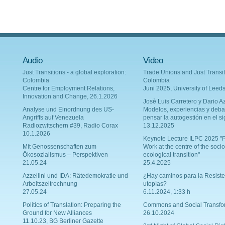
Audio
Video
Just Transitions - a global exploration:
Trade Unions and Just Transit
Colombia
Colombia
Centre for Employment Relations,
Juni 2025, University of Leed
Innovation and Change, 26.1.2026
Josè Luis Carretero y Dario Az
Analyse und Einordnung des US-
Modelos, experiencias y deba
Angriffs auf Venezuela
pensar la autogestión en el si
Radiozwitschern #39, Radio Corax
13.12.2025
10.1.2026
Keynote Lecture ILPC 2025 "P
Mit Genossenschaften zum
Work at the centre of the socio
Ökosozialismus – Perspektiven
ecological transition"
21.05.24
25.4.2025
Azzellini und IDA: Rätedemokratie und
¿Hay caminos para la Resiste
Arbeitszeitrechnung
utopías?
27.05.24
6.11.2024, 1:33 h
Politics of Translation: Preparing the
Commons and Social Transfo
Ground for New Alliances
26.10.2024
11.10.23, BG Berliner Gazette