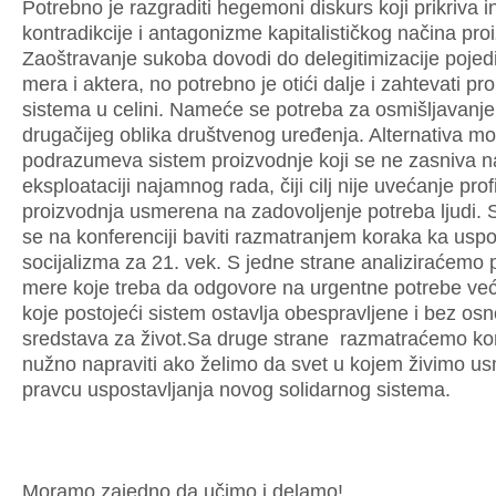
Potrebno je razgraditi hegemoni diskurs koji prikriva 
kontradikcije i antagonizme kapitalističkog načina pro
Zaoštravanje sukoba dovodi do delegitimizacije pojed
mera i aktera, no potrebno je otići dalje i zahtevati p
sistema u celini. Nameće se potreba za osmišljavanj
drugačijeg oblika društvenog uređenja. Alternativa m
podrazumeva sistem proizvodnje koji se ne zasniva n
eksploataciji najamnog rada, čiji cilj nije uvećanje prof
proizvodnja usmerena na zadovoljenje potreba ljudi.
se na konferenciji baviti razmatranjem koraka ka uspo
socijalizma za 21. vek. S jedne strane analiziraćemo 
mere koje treba da odgovore na urgentne potrebe veći
koje postojeći sistem ostavlja obespravljene i bez os
sredstava za život.Sa druge strane razmatraćemo kor
nužno napraviti ako želimo da svet u kojem živimo u
pravcu uspostavljanja novog solidarnog sistema.
Moramo zajedno da učimo i delamo!