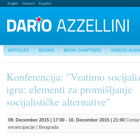
English
Deutsch
Español
ARTICLES
BOOKS
BOOK CHAPTERS
VIDEOS-AUDI
Konferencija: "Vratimo socijal
igru: elementi za promišljanje
socijalističke alternative"
09. December 2015 | 17:00
-
10. December 2015 | 21:00
Centar 
emancipacije | Beograda