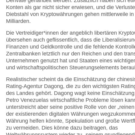
Derivate gehandelt werden. Zusätzlich haben sich etl
Konten als gar nicht sicher erwiesen, und die Verlust
Diebstahl von Kryptowährungen gehen mittlerweile in
Milliarden.
Die Vertreidiger*innen der angeblich libertären Kryp
übersehen auch geflissentlich, dass die Liberalisierun
Finanzen und Geldkontrolle und die fehlende Kontroll
Zentralbanken letztlich nur den Reichen und den tran
Unternehmen genutzt hat und Staaten eines wichtigen
und wirtschaftspolitischen Steuerungselements beraub
Realistischer scheint da die Einschätzung der chines
Rating-Agentur Dagong, die zu den wichtigsten Rati
des Landes gehört. Dagong wagt keine Einschätzung,
Petro Venezuelas wirtschaftliche Probleme lösen kan
unterstreicht aber seine positive Rolle von der „reinen 
der existierenden digitalen Währungen wegzukommen
Währung helfen könnte, Spekulation und große Wertfl
zu vermeiden. Dies könne dazu beitragen, das
Weltwährungssystem wieder zu „seinem grundlegend