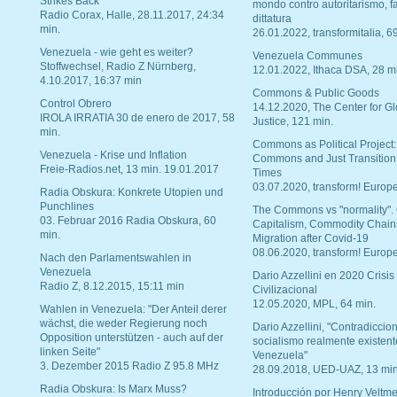
Strikes Back"
mondo contro autoritarismo, f
Radio Corax, Halle, 28.11.2017, 24:34
dittatura
min.
26.01.2022, transformitalia, 6
Venezuela - wie geht es weiter?
Venezuela Communes
Stoffwechsel, Radio Z Nürnberg,
12.01.2022, Ithaca DSA, 28 m
4.10.2017, 16:37 min
Commons & Public Goods
Control Obrero
14.12.2020, The Center for Gl
IROLA IRRATIA 30 de enero de 2017, 58
Justice, 121 min.
min.
Commons as Political Project:
Venezuela - Krise und Inflation
Commons and Just Transition
Freie-Radios.net, 13 min. 19.01.2017
Times
03.07.2020, transform! Europe
Radia Obskura: Konkrete Utopien und
Punchlines
The Commons vs "normality".
03. Februar 2016 Radia Obskura, 60
Capitalism, Commodity Chain
min.
Migration after Covid-19
08.06.2020, transform! Europe
Nach den Parlamentswahlen in
Venezuela
Dario Azzellini en 2020 Crisis
Radio Z, 8.12.2015, 15:11 min
Civilizacional
12.05.2020, MPL, 64 min.
Wahlen in Venezuela: "Der Anteil derer
wächst, die weder Regierung noch
Dario Azzellini, "Contradiccio
Opposition unterstützen - auch auf der
socialismo realmente existent
linken Seite"
Venezuela"
3. Dezember 2015 Radio Z 95.8 MHz
28.09.2018, UED-UAZ, 13 min
Radia Obskura: Is Marx Muss?
Introducción por Henry Veltme