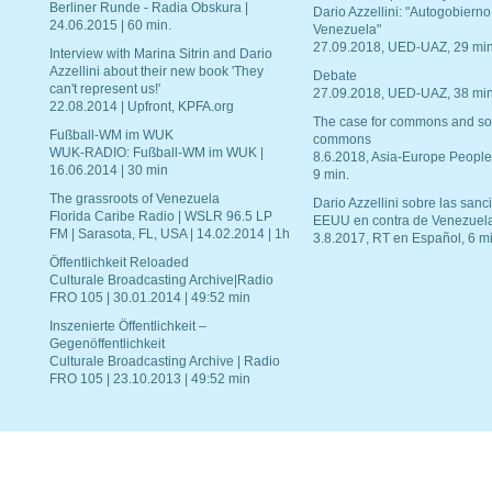
Berliner Runde - Radia Obskura |
Dario Azzellini: "Autogobierno
24.06.2015 | 60 min.
Venezuela"
27.09.2018, UED-UAZ, 29 min
Interview with Marina Sitrin and Dario
Azzellini about their new book 'They
Debate
can't represent us!'
27.09.2018, UED-UAZ, 38 min
22.08.2014 | Upfront, KPFA.org
The case for commons and so
Fußball-WM im WUK
commons
WUK-RADIO: Fußball-WM im WUK |
8.6.2018, Asia-Europe People
16.06.2014 | 30 min
9 min.
The grassroots of Venezuela
Dario Azzellini sobre las san
Florida Caribe Radio | WSLR 96.5 LP
EEUU en contra de Venezuel
FM | Sarasota, FL, USA | 14.02.2014 | 1h
3.8.2017, RT en Español, 6 mi
Öffentlichkeit Reloaded
Culturale Broadcasting Archive|Radio
FRO 105 | 30.01.2014 | 49:52 min
Inszenierte Öffentlichkeit –
Gegenöffentlichkeit
Culturale Broadcasting Archive | Radio
FRO 105 | 23.10.2013 | 49:52 min