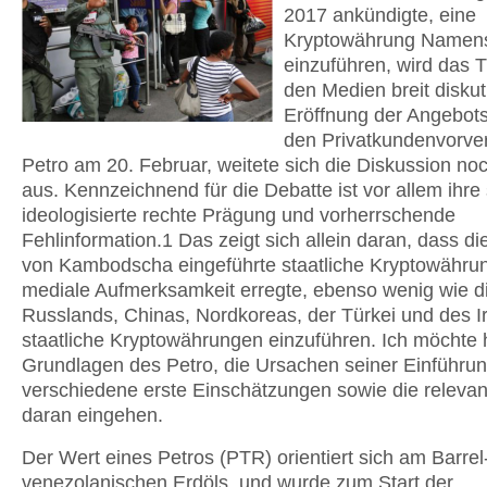
2017 ankündigte, eine
Kryptowährung Namens
einzuführen, wird das 
den Medien breit diskuti
Eröffnung der Angebot
den Privatkundenvorve
Petro am 20. Februar, weitete sich die Diskussion no
aus. Kennzeichnend für die Debatte ist vor allem ihre 
ideologisierte rechte Prägung und vorherrschende
Fehlinformation.1 Das zeigt sich allein daran, dass die
von Kambodscha eingeführte staatliche Kryptowährun
mediale Aufmerksamkeit erregte, ebenso wenig wie d
Russlands, Chinas, Nordkoreas, der Türkei und des I
staatliche Kryptowährungen einzuführen. Ich möchte h
Grundlagen des Petro, die Ursachen seiner Einführu
verschiedene erste Einschätzungen sowie die relevant
daran eingehen.
Der Wert eines Petros (PTR) orientiert sich am Barrel
venezolanischen Erdöls, und wurde zum Start der