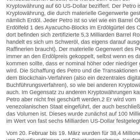
Kryptowährung auf 60 US-Dollar beziffert. Der Petro is
Kryptowährung, die durch materielle Gegenwerte gestü
nämlich Erdöl. Jeder Petro ist so viel wie ein Barrel 
Erdölfeld 1 des Ayacucho-Blocks im Erdölgürtel des 
dort befinden sich zertifizierte 5,3 Milliarden Barrel R
handelt es sich um Schweröl, das eigens darauf ausg
Raffinerien braucht). Der materielle Gegenwert des Pe
immer an den Erdölpreis gekoppelt, selbst wenn es d
kommen sollte, dass er nominal höher oder niedriger
wird. Die Schaffung des Petro und die Transaktionen 
dem Blockchain-Verfahren (also ein dezentrales digit
Buchführungsverfahren), so wie bei anderen Krypto
auch. Im Gegensatz zu anderen Kryptowährungen ka
Petro aber nicht frei geschürft werden.2 Er wird vom
venezolanischen Staat eingeführt, der auch beschließ
das Volumen ist. Dieses wurde zunächst auf 100 Mill
im Wert von fast sechs Milliarden US-Dollar festgelegt
Vom 20. Februar bis 19. März wurden für 38,4 Million