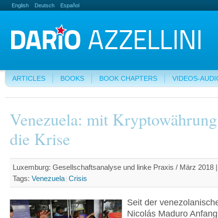
English
Deutsch
Español
ARTICLES
BOOKS
BOOK CHAPTERS
VIDEOS-AUDI
Venezuela: mit Kryptowährung
die Krise
Luxemburg: Gesellschaftsanalyse und linke Praxis / März 2018 |
Tags:
Venezuela
Crisis
Seit der venezolanisch
Nicolás Maduro Anfan