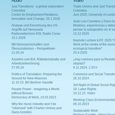
Audio
Video
Just Transitions - a global exploration:
Trade Unions and Just Transit
Colombia
Colombia
Centre for Employment Relations,
Juni 2025, University of Leed
Innovation and Change, 26.1.2026
Josè Luis Carretero y Dario Az
Analyse und Einordnung des US-
Modelos, experiencias y deba
Angriffs auf Venezuela
pensar la autogestión en el si
Radiozwitschern #39, Radio Corax
13.12.2025
10.1.2026
Keynote Lecture ILPC 2025 "P
Mit Genossenschaften zum
Work at the centre of the socio
Ökosozialismus – Perspektiven
ecological transition"
21.05.24
25.4.2025
Azzellini und IDA: Rätedemokratie und
¿Hay caminos para la Resiste
Arbeitszeitrechnung
utopías?
27.05.24
6.11.2024, 1:33 h
Politics of Translation: Preparing the
Commons and Social Transfo
Ground for New Alliances
26.10.2024
11.10.23, BG Berliner Gazette
3rd Night of Global Social Rig
People Power - Imagining a World
10: Labor Rights
without Bosses
10.12.23. Video
Democracy at Work, 14.03.2023
Working-Class Environmental
Why the music industry won’t be
06.10.2023
“Uberized” with Charles Umney and
Sustainable Work
Dario Azzellini
Berliner Gazette - Allied Grou