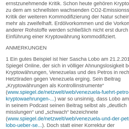
ernstzunehmende Kritik. Schon heute gehören Kryp
zu dem am schnellsten wachsenden CO2-Emissionsse
Kritik der weiteren Kommodifizierung der Natur schein
mehr als zweifelhaft. Erdölvorkommen und die Vork
anderer Rohstoffe werden schließlich nicht erst durch
Einführung einer Kryptowährung kommodifiziert.
ANMERKUNGEN
1 Ein gutes Beispiel ist hier Sascha Lobo am 21.2.201
Spiegel Online, der sich in völliger Ahnungslosigkeit 
Kryptowährungen, Venezuelas und des Petros in rec
Hetztiraden gegen Venezuela erging. Sein Beitrag
„Kryptowährungen als Kontrollinstrumente“
(
www.spiegel.de/netzwelt/web/venezuela-fuehrt-petro
kryptowaehrungen-...
) war so unsinnig, dass Lobo a
in seinem Podcast seinen Beitrag selbst als „deutlich
misslungen“ und „schwach“ bezeichnete
(
www.spiegel.de/netzwelt/web/venezuela-und-der-pet
lobo-ueber-se...
). Doch statt einer Korrektur der