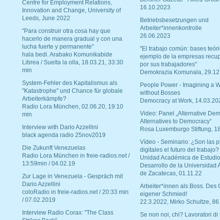
Centre for Employment Relations,
16.10.2023
Innovation and Change, University of
Leeds, June 2022
Betriebsbesetzungen und
Arbeiter*innenkontrolle
"Para construir otra cosa hay que
26.06.2023
hacerlo de manera gradual y con una
lucha fuerte y permanente"
"El trabajo común: bases teóri
hala bedi. Arabako Komunikabide
ejemplo de la empresas recu
Librea / Suelta la olla, 18.03.21, 33:30
por sus trabajadores"
min
Demokrazia Komunala, 29.12
System-Fehler des Kapitalismus als
People Power - Imagining a W
"Katastrophe" und Chance für globale
without Bosses
Arbeiterkämpfe?
Democracy at Work, 14.03.20
Radio Lora München, 02.06.20, 19:10
Video: Panel „Alternative Dem
min
Alternatives to Democracy“
Interview with Dario Azzellini
Rosa Luxemburgo Stiftung, 1
black agenda radio 25nov2019
Vídeo - Seminario: ¿Son las p
Die Zukunft Venezuelas
digitales el futuro del trabajo?
Radio Lora München in freie-radios.net /
Unidad Académica de Estudio
13:59min / 04.02.19
Desarrollo de la Universidad
de Zacatecas, 01.11.22
Zur Lage in Venezuela - Gespräch mit
Dario Azzellini
Arbeiter*innen als Boss. Des
coloRadio in freie-radios.net / 20:33 min
eigener Schmied!
/ 07.02.2019
22.3.2022, Mirko Schultze, 86
Interview Radio Corax: "The Class
Se non noi, chi? Lavoratori di t