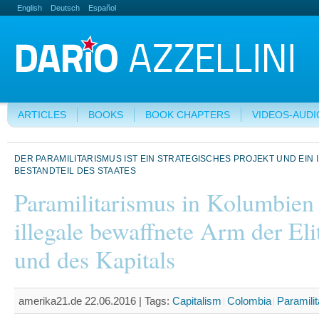
English
Deutsch
Español
ARTICLES
BOOKS
BOOK CHAPTERS
VIDEOS-AUDI
DER PARAMILITARISMUS IST EIN STRATEGISCHES PROJEKT UND EIN
BESTANDTEIL DES STAATES
Paramilitarismus in Kolumbien
illegale bewaffnete Arm der Eli
und des Kapitals
amerika21.de 22.06.2016 |
Tags:
Capitalism
Colombia
Paramilit