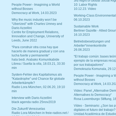
3rd Night of Global Social Rig
People Power - Imagining a World
10: Labor Rights
without Bosses
10.12.23. Video
Democracy at Work, 14.03.2023
Working-Class Environmental
Why the music industry won’t be
06.10.2023
“Uberized” with Charles Umney and
Sustainable Work
Dario Azzellini
Berliner Gazette - Allied Grou
Centre for Employment Relations,
16.10.2023
Innovation and Change, University of
Leeds, June 2022
Betriebsbesetzungen und
Arbeiter*innenkontrolle
"Para construir otra cosa hay que
26.06.2023
hacerlo de manera gradual y con una
lucha fuerte y permanente"
"El trabajo común: bases teóri
hala bedi. Arabako Komunikabide
ejemplo de la empresas recu
Librea / Suelta la olla, 18.03.21, 33:30
por sus trabajadores"
min
Demokrazia Komunala, 29.12
System-Fehler des Kapitalismus als
People Power - Imagining a W
"Katastrophe" und Chance für globale
without Bosses
Arbeiterkämpfe?
Democracy at Work, 14.03.20
Radio Lora München, 02.06.20, 19:10
Video: Panel „Alternative Dem
min
Alternatives to Democracy“
Interview with Dario Azzellini
Rosa Luxemburgo Stiftung, 1
black agenda radio 25nov2019
Vídeo - Seminario: ¿Son las p
Die Zukunft Venezuelas
digitales el futuro del trabajo?
Radio Lora München in freie-radios.net /
Unidad Académica de Estudio