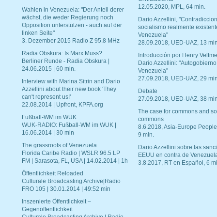
12.05.2020, MPL, 64 min.
Wahlen in Venezuela: "Der Anteil derer
wächst, die weder Regierung noch
Dario Azzellini, "Contradiccio
Opposition unterstützen - auch auf der
socialismo realmente existent
linken Seite"
Venezuela"
3. Dezember 2015 Radio Z 95.8 MHz
28.09.2018, UED-UAZ, 13 min
Radia Obskura: Is Marx Muss?
Introducción por Henry Veltme
Berliner Runde - Radia Obskura |
Dario Azzellini: "Autogobierno
24.06.2015 | 60 min.
Venezuela"
27.09.2018, UED-UAZ, 29 min
Interview with Marina Sitrin and Dario
Azzellini about their new book 'They
Debate
can't represent us!'
27.09.2018, UED-UAZ, 38 min
22.08.2014 | Upfront, KPFA.org
The case for commons and so
Fußball-WM im WUK
commons
WUK-RADIO: Fußball-WM im WUK |
8.6.2018, Asia-Europe People
16.06.2014 | 30 min
9 min.
The grassroots of Venezuela
Dario Azzellini sobre las san
Florida Caribe Radio | WSLR 96.5 LP
EEUU en contra de Venezuel
FM | Sarasota, FL, USA | 14.02.2014 | 1h
3.8.2017, RT en Español, 6 mi
Öffentlichkeit Reloaded
Culturale Broadcasting Archive|Radio
FRO 105 | 30.01.2014 | 49:52 min
Inszenierte Öffentlichkeit –
Gegenöffentlichkeit