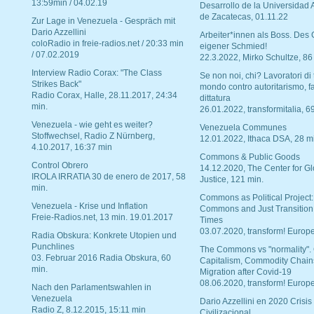
13:59min / 04.02.19
Desarrollo de la Universidad
de Zacatecas, 01.11.22
Zur Lage in Venezuela - Gespräch mit
Dario Azzellini
Arbeiter*innen als Boss. Des
coloRadio in freie-radios.net / 20:33 min
eigener Schmied!
/ 07.02.2019
22.3.2022, Mirko Schultze, 86
Interview Radio Corax: "The Class
Se non noi, chi? Lavoratori di t
Strikes Back"
mondo contro autoritarismo, f
Radio Corax, Halle, 28.11.2017, 24:34
dittatura
min.
26.01.2022, transformitalia, 6
Venezuela - wie geht es weiter?
Venezuela Communes
Stoffwechsel, Radio Z Nürnberg,
12.01.2022, Ithaca DSA, 28 m
4.10.2017, 16:37 min
Commons & Public Goods
Control Obrero
14.12.2020, The Center for Gl
IROLA IRRATIA 30 de enero de 2017, 58
Justice, 121 min.
min.
Commons as Political Project:
Venezuela - Krise und Inflation
Commons and Just Transition
Freie-Radios.net, 13 min. 19.01.2017
Times
03.07.2020, transform! Europe
Radia Obskura: Konkrete Utopien und
Punchlines
The Commons vs "normality".
03. Februar 2016 Radia Obskura, 60
Capitalism, Commodity Chain
min.
Migration after Covid-19
08.06.2020, transform! Europe
Nach den Parlamentswahlen in
Venezuela
Dario Azzellini en 2020 Crisis
Radio Z, 8.12.2015, 15:11 min
Civilizacional