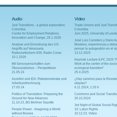
Audio
Video
Just Transitions - a global exploration:
Trade Unions and Just Transit
Colombia
Colombia
Centre for Employment Relations,
Juni 2025, University of Leed
Innovation and Change, 26.1.2026
Josè Luis Carretero y Dario Az
Analyse und Einordnung des US-
Modelos, experiencias y deba
Angriffs auf Venezuela
pensar la autogestión en el si
Radiozwitschern #39, Radio Corax
13.12.2025
10.1.2026
Keynote Lecture ILPC 2025 "P
Mit Genossenschaften zum
Work at the centre of the socio
Ökosozialismus – Perspektiven
ecological transition"
21.05.24
25.4.2025
Azzellini und IDA: Rätedemokratie und
¿Hay caminos para la Resiste
Arbeitszeitrechnung
utopías?
27.05.24
6.11.2024, 1:33 h
Politics of Translation: Preparing the
Commons and Social Transfo
Ground for New Alliances
26.10.2024
11.10.23, BG Berliner Gazette
3rd Night of Global Social Rig
People Power - Imagining a World
10: Labor Rights
without Bosses
10.12.23. Video