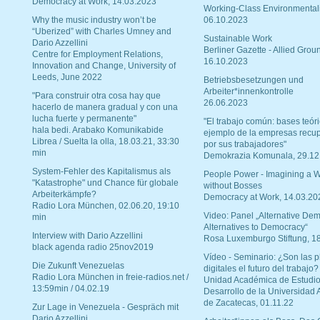
Democracy at Work, 14.03.2023
Working-Class Environmental
Why the music industry won’t be
06.10.2023
“Uberized” with Charles Umney and
Sustainable Work
Dario Azzellini
Berliner Gazette - Allied Grou
Centre for Employment Relations,
16.10.2023
Innovation and Change, University of
Leeds, June 2022
Betriebsbesetzungen und
Arbeiter*innenkontrolle
"Para construir otra cosa hay que
26.06.2023
hacerlo de manera gradual y con una
lucha fuerte y permanente"
"El trabajo común: bases teóri
hala bedi. Arabako Komunikabide
ejemplo de la empresas recu
Librea / Suelta la olla, 18.03.21, 33:30
por sus trabajadores"
min
Demokrazia Komunala, 29.12
System-Fehler des Kapitalismus als
People Power - Imagining a W
"Katastrophe" und Chance für globale
without Bosses
Arbeiterkämpfe?
Democracy at Work, 14.03.20
Radio Lora München, 02.06.20, 19:10
Video: Panel „Alternative Dem
min
Alternatives to Democracy“
Interview with Dario Azzellini
Rosa Luxemburgo Stiftung, 1
black agenda radio 25nov2019
Vídeo - Seminario: ¿Son las p
Die Zukunft Venezuelas
digitales el futuro del trabajo?
Radio Lora München in freie-radios.net /
Unidad Académica de Estudio
13:59min / 04.02.19
Desarrollo de la Universidad
de Zacatecas, 01.11.22
Zur Lage in Venezuela - Gespräch mit
Dario Azzellini