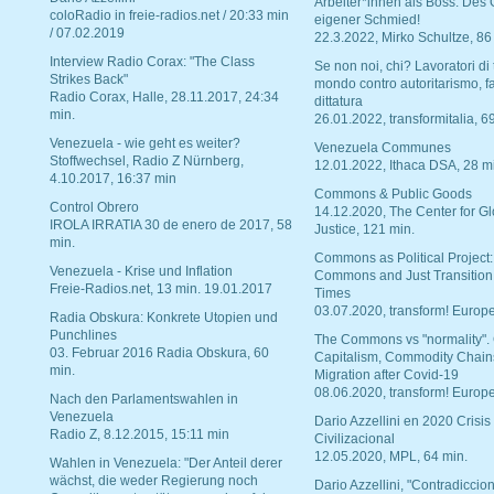
Arbeiter*innen als Boss. Des
coloRadio in freie-radios.net / 20:33 min
eigener Schmied!
/ 07.02.2019
22.3.2022, Mirko Schultze, 86
Interview Radio Corax: "The Class
Se non noi, chi? Lavoratori di t
Strikes Back"
mondo contro autoritarismo, f
Radio Corax, Halle, 28.11.2017, 24:34
dittatura
min.
26.01.2022, transformitalia, 6
Venezuela - wie geht es weiter?
Venezuela Communes
Stoffwechsel, Radio Z Nürnberg,
12.01.2022, Ithaca DSA, 28 m
4.10.2017, 16:37 min
Commons & Public Goods
Control Obrero
14.12.2020, The Center for Gl
IROLA IRRATIA 30 de enero de 2017, 58
Justice, 121 min.
min.
Commons as Political Project:
Venezuela - Krise und Inflation
Commons and Just Transition
Freie-Radios.net, 13 min. 19.01.2017
Times
03.07.2020, transform! Europe
Radia Obskura: Konkrete Utopien und
Punchlines
The Commons vs "normality".
03. Februar 2016 Radia Obskura, 60
Capitalism, Commodity Chain
min.
Migration after Covid-19
08.06.2020, transform! Europe
Nach den Parlamentswahlen in
Venezuela
Dario Azzellini en 2020 Crisis
Radio Z, 8.12.2015, 15:11 min
Civilizacional
12.05.2020, MPL, 64 min.
Wahlen in Venezuela: "Der Anteil derer
wächst, die weder Regierung noch
Dario Azzellini, "Contradiccio