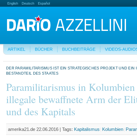
English
Deutsch
Español
ARTIKEL
BÜCHER
BUCHBEITRÄGE
VIDEOS-AUDIO
DER PARAMILITARISMUS IST EIN STRATEGISCHES PROJEKT UND EIN
BESTANDTEIL DES STAATES
Paramilitarismus in Kolumbien
illegale bewaffnete Arm der Eli
und des Kapitals
amerika21.de 22.06.2016 |
Tags:
Kapitalismus
Kolumbien
Param