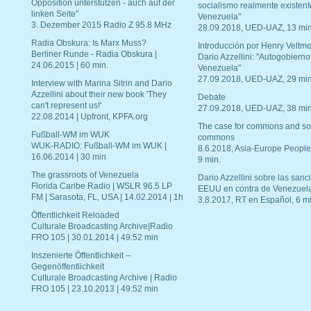
Opposition unterstützen - auch auf der
socialismo realmente existent
linken Seite"
Venezuela"
3. Dezember 2015 Radio Z 95.8 MHz
28.09.2018, UED-UAZ, 13 min
Radia Obskura: Is Marx Muss?
Introducción por Henry Veltme
Berliner Runde - Radia Obskura |
Dario Azzellini: "Autogobierno
24.06.2015 | 60 min.
Venezuela"
27.09.2018, UED-UAZ, 29 min
Interview with Marina Sitrin and Dario
Azzellini about their new book 'They
Debate
can't represent us!'
27.09.2018, UED-UAZ, 38 min
22.08.2014 | Upfront, KPFA.org
The case for commons and so
Fußball-WM im WUK
commons
WUK-RADIO: Fußball-WM im WUK |
8.6.2018, Asia-Europe People
16.06.2014 | 30 min
9 min.
The grassroots of Venezuela
Dario Azzellini sobre las san
Florida Caribe Radio | WSLR 96.5 LP
EEUU en contra de Venezuel
FM | Sarasota, FL, USA | 14.02.2014 | 1h
3.8.2017, RT en Español, 6 mi
Öffentlichkeit Reloaded
Culturale Broadcasting Archive|Radio
FRO 105 | 30.01.2014 | 49:52 min
Inszenierte Öffentlichkeit –
Gegenöffentlichkeit
Culturale Broadcasting Archive | Radio
FRO 105 | 23.10.2013 | 49:52 min