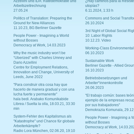
Azzellini und IDA: Rätedemokratie und
¿Hay caminos para la Resiste
Arbeitszeitrechnung
utopías?
27.05.24
6.11.2024, 1:33 h
Politics of Translation: Preparing the
Commons and Social Transfo
Ground for New Alliances
26.10.2024
11.10.23, BG Berliner Gazette
3rd Night of Global Social Rig
People Power - Imagining a World
10: Labor Rights
without Bosses
10.12.23. Video
Democracy at Work, 14.03.2023
Working-Class Environmental
Why the music industry won’t be
06.10.2023
“Uberized” with Charles Umney and
Sustainable Work
Dario Azzellini
Berliner Gazette - Allied Grou
Centre for Employment Relations,
16.10.2023
Innovation and Change, University of
Leeds, June 2022
Betriebsbesetzungen und
Arbeiter*innenkontrolle
"Para construir otra cosa hay que
26.06.2023
hacerlo de manera gradual y con una
lucha fuerte y permanente"
"El trabajo común: bases teóri
hala bedi. Arabako Komunikabide
ejemplo de la empresas recu
Librea / Suelta la olla, 18.03.21, 33:30
por sus trabajadores"
min
Demokrazia Komunala, 29.12
System-Fehler des Kapitalismus als
People Power - Imagining a W
"Katastrophe" und Chance für globale
without Bosses
Arbeiterkämpfe?
Democracy at Work, 14.03.20
Radio Lora München, 02.06.20, 19:10