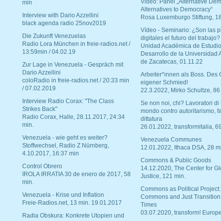
Video: Panel „Alternative Dem
min
Alternatives to Democracy“
Interview with Dario Azzellini
Rosa Luxemburgo Stiftung, 1
black agenda radio 25nov2019
Vídeo - Seminario: ¿Son las p
Die Zukunft Venezuelas
digitales el futuro del trabajo?
Radio Lora München in freie-radios.net /
Unidad Académica de Estudio
13:59min / 04.02.19
Desarrollo de la Universidad
de Zacatecas, 01.11.22
Zur Lage in Venezuela - Gespräch mit
Dario Azzellini
Arbeiter*innen als Boss. Des
coloRadio in freie-radios.net / 20:33 min
eigener Schmied!
/ 07.02.2019
22.3.2022, Mirko Schultze, 86
Interview Radio Corax: "The Class
Se non noi, chi? Lavoratori di t
Strikes Back"
mondo contro autoritarismo, f
Radio Corax, Halle, 28.11.2017, 24:34
dittatura
min.
26.01.2022, transformitalia, 6
Venezuela - wie geht es weiter?
Venezuela Communes
Stoffwechsel, Radio Z Nürnberg,
12.01.2022, Ithaca DSA, 28 m
4.10.2017, 16:37 min
Commons & Public Goods
Control Obrero
14.12.2020, The Center for Gl
IROLA IRRATIA 30 de enero de 2017, 58
Justice, 121 min.
min.
Commons as Political Project:
Venezuela - Krise und Inflation
Commons and Just Transition
Freie-Radios.net, 13 min. 19.01.2017
Times
03.07.2020, transform! Europe
Radia Obskura: Konkrete Utopien und