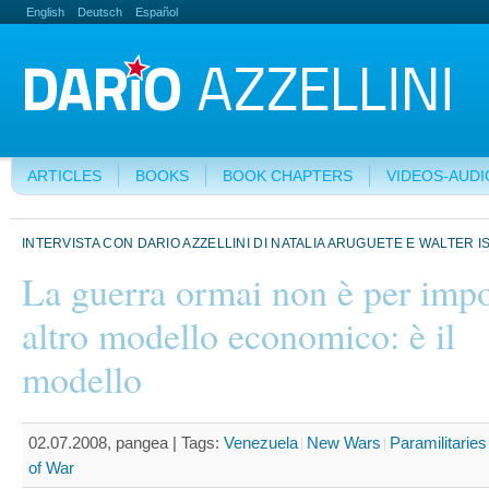
English
Deutsch
Español
ARTICLES
BOOKS
BOOK CHAPTERS
VIDEOS-AUDI
INTERVISTA CON DARIO AZZELLINI DI NATALIA ARUGUETE E WALTER 
La guerra ormai non è per imp
altro modello economico: è il
modello
02.07.2008, pangea |
Tags:
Venezuela
New Wars
Paramilitaries
of War