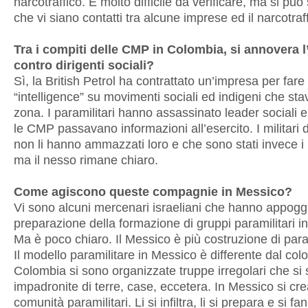
narcotraffico. È molto difficile da verificare, ma si pu
che vi siano contatti tra alcune imprese ed il narcotraff
Tra i compiti delle CMP in Colombia, si annovera l
contro dirigenti sociali?
Sì, la British Petrol ha contrattato un’impresa per fare 
“intelligence” su movimenti sociali ed indigeni che sta
zona. I paramilitari hanno assassinato leader sociali e
le CMP passavano informazioni all’esercito. I militari
non li hanno ammazzati loro e che sono stati invece i p
ma il nesso rimane chiaro.
Come agiscono queste compagnie in Messico?
Vi sono alcuni mercenari israeliani che hanno appoggi
preparazione della formazione di gruppi paramilitari i
Ma è poco chiaro. Il Messico è più costruzione di para
Il modello paramilitare in Messico è differente dal col
Colombia si sono organizzate truppe irregolari che si
impadronite di terre, case, eccetera. In Messico si cr
comunità paramilitari. Li si infiltra, li si prepara e si fa