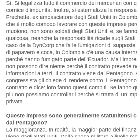
Sì. Si legalizza tutto il commercio dei mercenari con 
cornice d’impunità. Inoltre, si esternalizza la responsab
Frechette, ex ambasciatore degli Stati Uniti in Colomb
che è molto comodo lavorare con queste imprese per
muoiono, non sono soldati degli Stati Uniti e, se fann
qualcosa, neanche la responsabilità ricade sugli Stati 
caso della DynCorp che fa le fumigazioni di supposte 
di papavero e coca, in Colombia c’è una causa intern
perché hanno fumigato parte dell’Ecuador. Ma l’impre
non possono dire niente perché il contratto prevede n
informazioni a terzi. Il contratto viene dal Pentagono. 
congressista gli chiede di rendere conto, il Pentagono
contratto e dice: loro fanno questi compiti. Se fanno 
più non possiamo controllarli perché si tratta di un’im
privata.
Queste imprese sono generalmente statunitensi c
dal Pentagono?
La maggioranza. In realtà, la maggior parte del finan
viene dagli Stati Uniti. Della spesa militare a livello mo