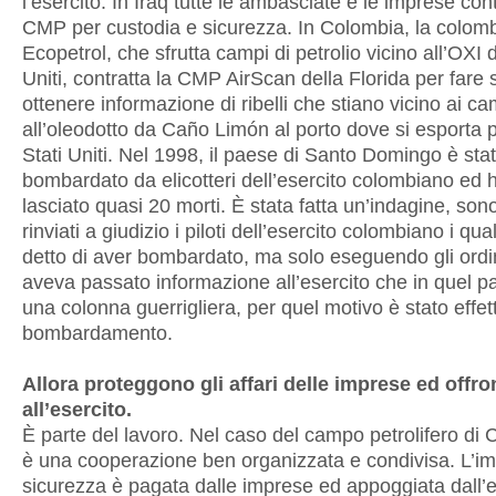
l’esercito. In Iraq tutte le ambasciate e le imprese con
CMP per custodia e sicurezza. In Colombia, la colom
Ecopetrol, che sfrutta campi di petrolio vicino all’OXI d
Uniti, contratta la CMP AirScan della Florida per fare 
ottenere informazione di ribelli che stiano vicino ai ca
all’oleodotto da Caño Limón al porto dove si esporta pe
Stati Uniti. Nel 1998, il paese di Santo Domingo è sta
bombardato da elicotteri dell’esercito colombiano ed
lasciato quasi 20 morti. È stata fatta un’indagine, sono
rinviati a giudizio i piloti dell’esercito colombiano i qu
detto di aver bombardato, ma solo eseguendo gli ordi
aveva passato informazione all’esercito che in quel p
una colonna guerrigliera, per quel motivo è stato effett
bombardamento.
Allora proteggono gli affari delle imprese ed offro
all’esercito.
È parte del lavoro. Nel caso del campo petrolifero di
è una cooperazione ben organizzata e condivisa. L’im
sicurezza è pagata dalle imprese ed appoggiata dall’e