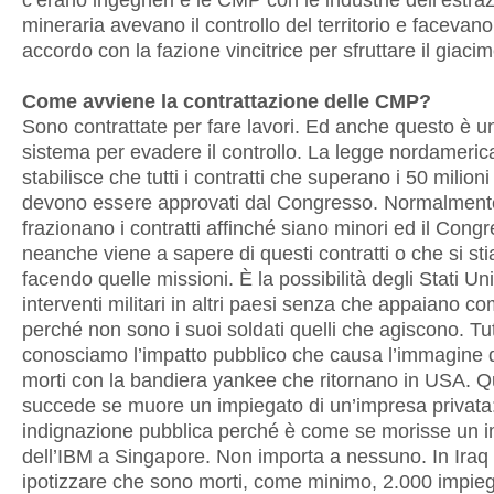
c’erano ingegneri e le CMP con le industrie dell’estra
mineraria avevano il controllo del territorio e facevan
accordo con la fazione vincitrice per sfruttare il giaci
Come avviene la contrattazione delle CMP?
Sono contrattate per fare lavori. Ed anche questo è un
sistema per evadere il controllo. La legge nordameri
stabilisce che tutti i contratti che superano i 50 milioni 
devono essere approvati dal Congresso. Normalment
frazionano i contratti affinché siano minori ed il Cong
neanche viene a sapere di questi contratti o che si st
facendo quelle missioni. È la possibilità degli Stati Unit
interventi militari in altri paesi senza che appaiano com
perché non sono i suoi soldati quelli che agiscono. Tut
conosciamo l’impatto pubblico che causa l’immagine d
morti con la bandiera yankee che ritornano in USA. 
succede se muore un impiegato di un’impresa privata
indignazione pubblica perché è come se morisse un 
dell’IBM a Singapore. Non importa a nessuno. In Iraq 
ipotizzare che sono morti, come minimo, 2.000 impieg