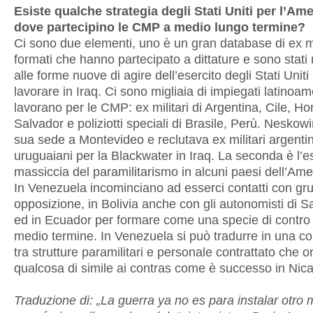
Esiste qualche strategia degli Stati Uniti per l’Am
dove partecipino le CMP a medio lungo termine?
Ci sono due elementi, uno è un gran database di ex mi
formati che hanno partecipato a dittature e sono stati r
alle forme nuove di agire dell’esercito degli Stati Uniti
lavorare in Iraq. Ci sono migliaia di impiegati latinoa
lavorano per le CMP: ex militari di Argentina, Cile, Ho
Salvador e poliziotti speciali di Brasile, Perù. Neskow
sua sede a Montevideo e reclutava ex militari argentin
uruguaiani per la Blackwater in Iraq. La seconda è l’
massiccia del paramilitarismo in alcuni paesi dell’Amer
In Venezuela incominciano ad esserci contatti con gru
opposizione, in Bolivia anche con gli autonomisti di 
ed in Ecuador per formare come una specie di contro
medio termine. In Venezuela si può tradurre in una 
tra strutture paramilitari e personale contrattato che o
qualcosa di simile ai contras come è successo in Nic
Traduzione di: „La guerra ya no es para instalar otro