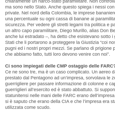
chiaramente un narco-stato paramilitare. Non control
ma sono nello Stato. Anche questo spiega i nessi con
private. Nel nord della Colombia, le imprese bananie
una percentuale su ogni cassa di banane ai paramilitar
sicurezza. Per vedere gli stretti legami tra politica e pa
un altro capo paramilitare, Diego Murillo, alias Don B
anche lui estradato –, ha detto che esistevano sotto i
Stati che li portarono a proteggere la Giustizia “coi nos
pugni ed i nostri propri mezzi. Se parlano di prigione 
che abbiamo fatto, tutti loro devono venire con noi”.
Ci sono impiegati delle CMP ostaggio delle FA
Ce ne sono tre, ma è un caso complicato. Un aereo d
prestato dal Pentagono ad un’impresa, sorvolava le 
guerrigliere per passare informazione di colonne e ca
guerriglieri all’esercito ed è stato abbattuto. Si suppo
statunitensi nelle mani delle FARC erano dell’impres
si è saputo che erano della CIA e che l’impresa era st
utilizzata come scudo.