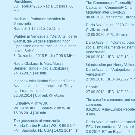
Punchlines
The Commons vs "normality".
03. Februar 2016 Radia Obskura, 60
Capitalism, Commodity Chain
min.
Migration after Covid-19
08.06.2020, transform! Europe
Nach den Parlamentswahlen in
Venezuela
Dario Azzellini en 2020 Crisis
Radio Z, 8.12.2015, 15:11 min
Civilizacional
12.05.2020, MPL, 64 min.
Wahlen in Venezuela: "Der Anteil derer
wächst, die weder Regierung noch
Dario Azzellini, "Contradiccio
Opposition unterstützen - auch auf der
socialismo realmente existent
linken Seite"
Venezuela"
3. Dezember 2015 Radio Z 95.8 MHz
28.09.2018, UED-UAZ, 13 min
Radia Obskura: Is Marx Muss?
Introducción por Henry Veltme
Berliner Runde - Radia Obskura |
Dario Azzellini: "Autogobierno
24.06.2015 | 60 min.
Venezuela"
27.09.2018, UED-UAZ, 29 min
Interview with Marina Sitrin and Dario
Azzellini about their new book 'They
Debate
can't represent us!'
27.09.2018, UED-UAZ, 38 min
22.08.2014 | Upfront, KPFA.org
The case for commons and so
Fußball-WM im WUK
commons
WUK-RADIO: Fußball-WM im WUK |
8.6.2018, Asia-Europe People
16.06.2014 | 30 min
9 min.
The grassroots of Venezuela
Dario Azzellini sobre las san
Florida Caribe Radio | WSLR 96.5 LP
EEUU en contra de Venezuel
FM | Sarasota, FL, USA | 14.02.2014 | 1h
3.8.2017, RT en Español, 6 mi