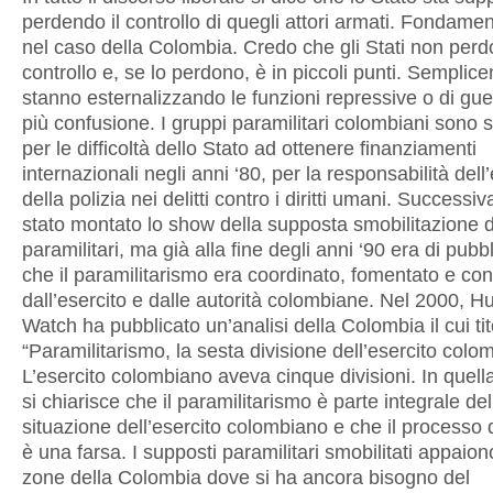
perdendo il controllo di quegli attori armati. Fondame
nel caso della Colombia. Credo che gli Stati non perdo
controllo e, se lo perdono, è in piccoli punti. Semplic
stanno esternalizzando le funzioni repressive o di gu
più confusione. I gruppi paramilitari colombiani sono st
per le difficoltà dello Stato ad ottenere finanziamenti
internazionali negli anni ‘80, per la responsabilità dell
della polizia nei delitti contro i diritti umani. Success
stato montato lo show della supposta smobilitazione d
paramilitari, ma già alla fine degli anni ‘90 era di pub
che il paramilitarismo era coordinato, fomentato e cont
dall’esercito e dalle autorità colombiane. Nel 2000, 
Watch ha pubblicato un’analisi della Colombia il cui tit
“Paramilitarismo, la sesta divisione dell’esercito colo
L’esercito colombiano aveva cinque divisioni. In quell
si chiarisce che il paramilitarismo è parte integrale del
situazione dell’esercito colombiano e che il processo 
è una farsa. I supposti paramilitari smobilitati appaiono
zone della Colombia dove si ha ancora bisogno del