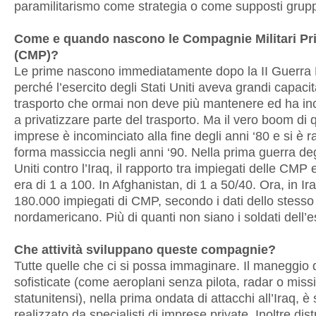
paramilitarismo come strategia o come supposti gruppi
Come e quando nascono le Compagnie Militari Pr
(CMP)?
Le prime nascono immediatamente dopo la II Guerra 
perché l’esercito degli Stati Uniti aveva grandi capacit
trasporto che ormai non deve più mantenere ed ha in
a privatizzare parte del trasporto. Ma il vero boom di 
imprese è incominciato alla fine degli anni ‘80 e si è ra
forma massiccia negli anni ‘90. Nella prima guerra deg
Uniti contro l’Iraq, il rapporto tra impiegati delle CMP e
era di 1 a 100. In Afghanistan, di 1 a 50/40. Ora, in Ir
180.000 impiegati di CMP, secondo i dati dello stesso
nordamericano. Più di quanti non siano i soldati dell’e
Che attività sviluppano queste compagnie?
Tutte quelle che ci si possa immaginare. Il maneggio 
sofisticate (come aeroplani senza pilota, radar o missil
statunitensi), nella prima ondata di attacchi all’Iraq, è 
realizzato da specialisti di imprese private. Inoltre dis