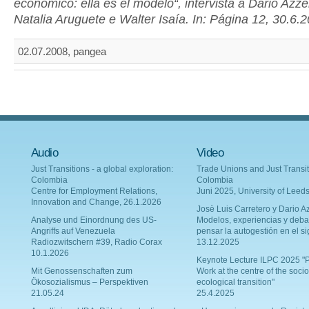
económico: ella es el modelo“, intervista a Dario Azzell
Natalia Aruguete e Walter Isaía. In: Página 12, 30.6.
02.07.2008, pangea
Audio
Video
Just Transitions - a global exploration:
Trade Unions and Just Transit
Colombia
Colombia
Centre for Employment Relations,
Juni 2025, University of Leed
Innovation and Change, 26.1.2026
Josè Luis Carretero y Dario Az
Analyse und Einordnung des US-
Modelos, experiencias y deba
Angriffs auf Venezuela
pensar la autogestión en el si
Radiozwitschern #39, Radio Corax
13.12.2025
10.1.2026
Keynote Lecture ILPC 2025 "P
Mit Genossenschaften zum
Work at the centre of the socio
Ökosozialismus – Perspektiven
ecological transition"
21.05.24
25.4.2025