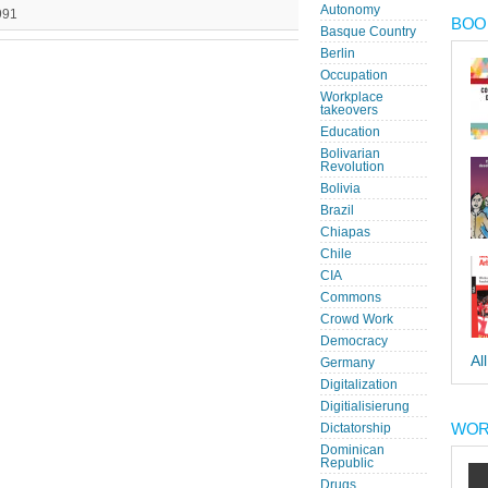
Autonomy
991
BOOK
Basque Country
Berlin
Occupation
Workplace
takeovers
Education
Bolivarian
Revolution
Bolivia
Brazil
Chiapas
Chile
CIA
Commons
Crowd Work
Democracy
Al
Germany
Digitalization
Digitialisierung
WOR
Dictatorship
Dominican
Republic
Drugs