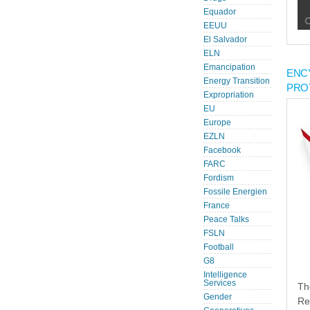
Equador
EEUU
El Salvador
ELN
Emancipation
ENC
Energy Transition
PRO
Expropriation
EU
Europe
EZLN
Facebook
FARC
Fordism
Fossile Energien
France
Peace Talks
FSLN
Football
G8
Intelligence
Services
Th
Gender
Re