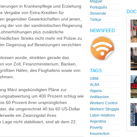
Magyar
ierungen in Krankenpflege und Erziehung
Português
DOC
ie Vergabe von Extra-Krediten für
Slovenski
nen gegenüber Gewerkschaften und jenen,
Türkçe
nnung der von der sandinistischen Regierung
NEWSFEED
 Lohnerhöhungen plus zusätzliche
iedlichen Streiks nicht mehr mit Polizei zu
 im Gegenzug auf Besetzungen verzichten.
lossen wurde, streikten gerade das
en von Zoll, Finanzministerium, Banken,
TAGS
n größten Häfen, des Flughafens sowie von
nehmen.
1968
ALBA
fang März angekündigten Pläne zur
Algeria
hrungsabwertung um 400 Prozent schlug wie
Antifascism
bis 60 Prozent ihrer ursprünglichen
Workers' Control
ter, die umgerechnet 40 bis 60 US-Dollar
Workers' Struggle
lerweile ein Zwanzigstel ihres
Labor relations
 Lage nicht stabilisiert, sind ab dem 22.
Argentina
Poverty
Insurrection