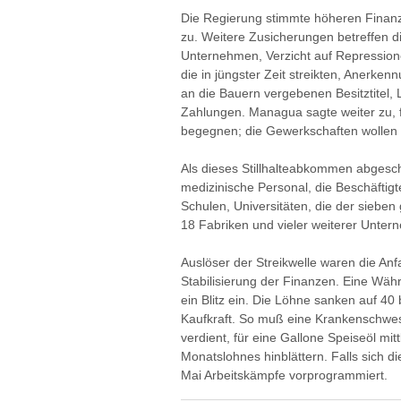
Die Regierung stimmte höheren Finanz
zu. Weitere Zusicherungen betreffen d
Unternehmen, Verzicht auf Repressio
die in jüngster Zeit streikten, Anerke
an die Bauern vergebenen Besitztitel,
Zahlungen. Managua sagte weiter zu, fr
begegnen; die Gewerkschaften wollen
Als dieses Stillhalteabkommen abgesch
medizinische Personal, die Beschäftigt
Schulen, Universitäten, die der siebe
18 Fabriken und vieler weiterer Unter
Auslöser der Streikwelle waren die An
Stabilisierung der Finanzen. Eine Wä
ein Blitz ein. Die Löhne sanken auf 40 
Kaufkraft. So muß eine Krankenschwes
verdient, für eine Gallone Speiseöl mitt
Monatslohnes hinblättern. Falls sich die
Mai Arbeitskämpfe vorprogrammiert.