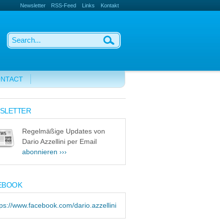
Newsletter
RSS-Feed
Links
Kontakt
NTACT
SLETTER
Regelmäßige Updates von
Dario Azzellini per Email
abonnieren ›››
EBOOK
tps://www.facebook.com/dario.azzellini