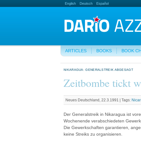
English
Deutsch
Español
ARTICLES
BOOKS
BOOK C
NIKARAGUA: GENERALSTREIK ABGESAGT
Zeitbombe tickt w
Neues Deutschland, 22.3.1991 |
Tags:
Nica
Der Generalstreik in Nikaragua ist v
Wochenende verabschiedeten Gewerk
Die Gewerkschaften garantieren, angesi
keine Streiks zu organisieren.