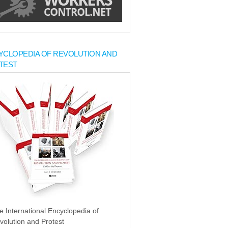
YCLOPEDIA OF REVOLUTION AND
TEST
e International Encyclopedia of
volution and Protest