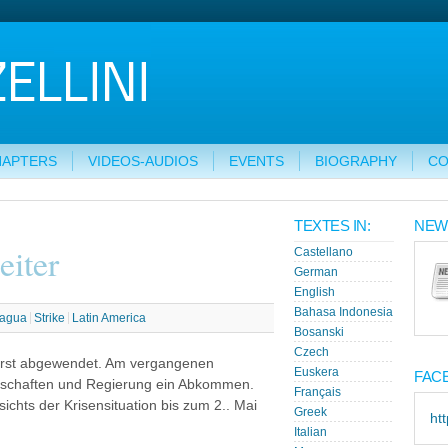
HAPTERS
VIDEOS-AUDIOS
EVENTS
BIOGRAPHY
CO
TEXTES IN:
NEW
eiter
Castellano
German
English
Bahasa Indonesia
ragua
Strike
Latin America
Bosanski
Czech
orerst abgewendet. Am vergangenen
Euskera
FAC
schaften und Regierung ein Abkommen.
Français
chts der Krisensituation bis zum 2.. Mai
Greek
ht
Italian