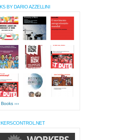
S BY DARIO AZZELLINI
l Books ›››
KERSCONTROL.NET