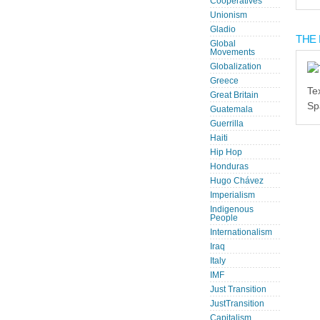
Cooperatives
Unionism
Gladio
THE 
Global
Movements
Globalization
Greece
Te
Great Britain
Sp
Guatemala
Guerrilla
Haiti
Hip Hop
Honduras
Hugo Chávez
Imperialism
Indigenous
People
Internationalism
Iraq
Italy
IMF
Just Transition
JustTransition
Capitalism