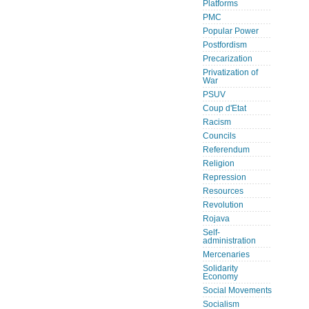
Platforms
PMC
Popular Power
Postfordism
Precarization
Privatization of
War
PSUV
Coup d'Etat
Racism
Councils
Referendum
Religion
Repression
Resources
Revolution
Rojava
Self-
administration
Mercenaries
Solidarity
Economy
Social Movements
Socialism