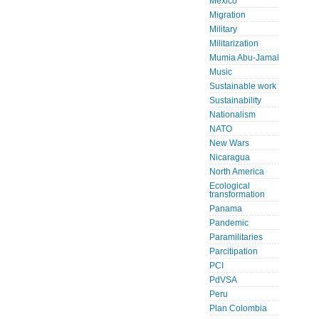
Mexico
Migration
Military
Militarization
Mumia Abu-Jamal
Music
Sustainable work
Sustainability
Nationalism
NATO
New Wars
Nicaragua
North America
Ecological
transformation
Panama
Pandemic
Paramilitaries
Parcitipation
PCI
PdVSA
Peru
Plan Colombia