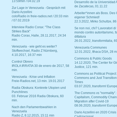
13:59min / 04.02.19
Desarrollo de la Universidad
de Zacatecas, 01.11.22
Zur Lage in Venezuela - Gespräch mit
Dario Azzellini
Arbeiter*innen als Boss. Des
coloRadio in freie-radios.net / 20:33 min
eigener Schmied!
/ 07.02.2019
22.3.2022, Mirko Schultze, 86
Interview Radio Corax: "The Class
Se non noi, chi? Lavoratori di t
Strikes Back"
mondo contro autoritarismo, f
Radio Corax, Halle, 28.11.2017, 24:34
dittatura
min.
26.01.2022, transformitalia, 6
Venezuela - wie geht es weiter?
Venezuela Communes
Stoffwechsel, Radio Z Nürnberg,
12.01.2022, Ithaca DSA, 28 m
4.10.2017, 16:37 min
Commons & Public Goods
Control Obrero
14.12.2020, The Center for Gl
IROLA IRRATIA 30 de enero de 2017, 58
Justice, 121 min.
min.
Commons as Political Project:
Venezuela - Krise und Inflation
Commons and Just Transition
Freie-Radios.net, 13 min. 19.01.2017
Times
03.07.2020, transform! Europe
Radia Obskura: Konkrete Utopien und
Punchlines
The Commons vs "normality".
03. Februar 2016 Radia Obskura, 60
Capitalism, Commodity Chain
min.
Migration after Covid-19
08.06.2020, transform! Europe
Nach den Parlamentswahlen in
Venezuela
Dario Azzellini en 2020 Crisis
Radio Z, 8.12.2015, 15:11 min
Civilizacional