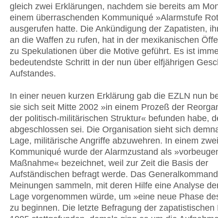
gleich zwei Erklärungen, nachdem sie bereits am Mon
einem überraschenden Kommuniqué »Alarmstufe Ro
ausgerufen hatte. Die Ankündigung der Zapatisten, i
an die Waffen zu rufen, hat in der mexikanischen Öffen
zu Spekulationen über die Motive geführt. Es ist imme
bedeutendste Schritt in der nun über elfjährigen Gesc
Aufstandes.
In einer neuen kurzen Erklärung gab die EZLN nun b
sie sich seit Mitte 2002 »in einem Prozeß der Reorga
der politisch-militärischen Struktur« befunden habe, 
abgeschlossen sei. Die Organisation sieht sich demna
Lage, militärische Angriffe abzuwehren. In einem zwe
Kommuniqué wurde der Alarmzustand als »vorbeuge
Maßnahme« bezeichnet, weil zur Zeit die Basis der
Aufständischen befragt werde. Das Generalkommand
Meinungen sammeln, mit deren Hilfe eine Analyse der
Lage vorgenommen würde, um »eine neue Phase de
zu beginnen. Die letzte Befragung der zapatistischen 