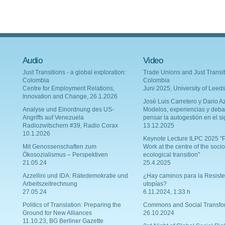
Audio
Video
Just Transitions - a global exploration:
Trade Unions and Just Transit
Colombia
Colombia
Centre for Employment Relations,
Juni 2025, University of Leed
Innovation and Change, 26.1.2026
Josè Luis Carretero y Dario Az
Analyse und Einordnung des US-
Modelos, experiencias y deba
Angriffs auf Venezuela
pensar la autogestión en el si
Radiozwitschern #39, Radio Corax
13.12.2025
10.1.2026
Keynote Lecture ILPC 2025 "P
Mit Genossenschaften zum
Work at the centre of the socio
Ökosozialismus – Perspektiven
ecological transition"
21.05.24
25.4.2025
Azzellini und IDA: Rätedemokratie und
¿Hay caminos para la Resiste
Arbeitszeitrechnung
utopías?
27.05.24
6.11.2024, 1:33 h
Politics of Translation: Preparing the
Commons and Social Transfo
Ground for New Alliances
26.10.2024
11.10.23, BG Berliner Gazette