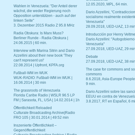
12.05.2020, MPL, 64 min.
Wahlen in Venezuela: "Der Anteil derer
wächst, die weder Regierung noch
Dario Azzellini, "Contradiccio
Opposition unterstützen - auch auf der
socialismo realmente existent
linken Seite"
Venezuela"
3. Dezember 2015 Radio Z 95.8 MHz
28.09.2018, UED-UAZ, 13 min
Radia Obskura: Is Marx Muss?
Introducción por Henry Veltme
Berliner Runde - Radia Obskura |
Dario Azzellini: "Autogobierno
24.06.2015 | 60 min.
Venezuela"
27.09.2018, UED-UAZ, 29 min
Interview with Marina Sitrin and Dario
Azzellini about their new book 'They
Debate
can't represent us!'
27.09.2018, UED-UAZ, 38 min
22.08.2014 | Upfront, KPFA.org
The case for commons and so
Fußball-WM im WUK
commons
WUK-RADIO: Fußball-WM im WUK |
8.6.2018, Asia-Europe People
16.06.2014 | 30 min
9 min.
The grassroots of Venezuela
Dario Azzellini sobre las san
Florida Caribe Radio | WSLR 96.5 LP
EEUU en contra de Venezuel
FM | Sarasota, FL, USA | 14.02.2014 | 1h
3.8.2017, RT en Español, 6 mi
Öffentlichkeit Reloaded
Culturale Broadcasting Archive|Radio
FRO 105 | 30.01.2014 | 49:52 min
Inszenierte Öffentlichkeit –
Gegenöffentlichkeit