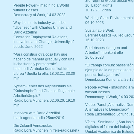
3rd Night of Global Social Rig
People Power - Imagining a World
10: Labor Rights
without Bosses
10.12.23. Video
Democracy at Work, 14.03.2023
Working-Class Environmental
Why the music industry won’t be
06.10.2023
“Uberized” with Charles Umney and
Sustainable Work
Dario Azzellini
Berliner Gazette - Allied Grou
Centre for Employment Relations,
16.10.2023
Innovation and Change, University of
Leeds, June 2022
Betriebsbesetzungen und
Arbeiter*innenkontrolle
"Para construir otra cosa hay que
26.06.2023
hacerlo de manera gradual y con una
lucha fuerte y permanente"
"El trabajo común: bases teóri
hala bedi. Arabako Komunikabide
ejemplo de la empresas recu
Librea / Suelta la olla, 18.03.21, 33:30
por sus trabajadores"
min
Demokrazia Komunala, 29.12
System-Fehler des Kapitalismus als
People Power - Imagining a W
"Katastrophe" und Chance für globale
without Bosses
Arbeiterkämpfe?
Democracy at Work, 14.03.20
Radio Lora München, 02.06.20, 19:10
Video: Panel „Alternative Dem
min
Alternatives to Democracy“
Interview with Dario Azzellini
Rosa Luxemburgo Stiftung, 1
black agenda radio 25nov2019
Vídeo - Seminario: ¿Son las p
Die Zukunft Venezuelas
digitales el futuro del trabajo?
Radio Lora München in freie-radios.net /
Unidad Académica de Estudio