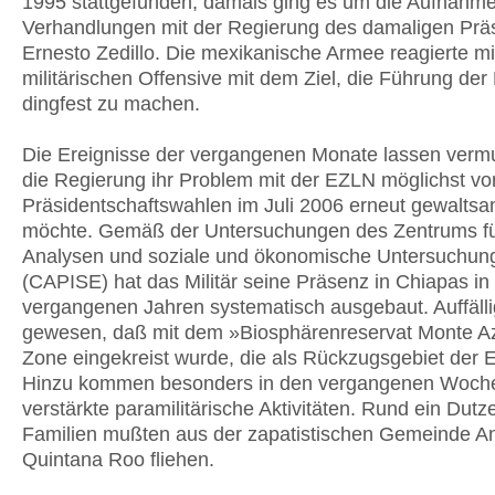
1995 stattgefunden, damals ging es um die Aufnahm
Verhandlungen mit der Regierung des damaligen Prä
Ernesto Zedillo. Die mexikanische Armee reagierte mi
militärischen Offensive mit dem Ziel, die Führung de
dingfest zu machen.
Die Ereignisse der vergangenen Monate lassen verm
die Regierung ihr Problem mit der EZLN möglichst vo
Präsidentschaftswahlen im Juli 2006 erneut gewaltsa
möchte. Gemäß der Untersuchungen des Zentrums für
Analysen und soziale und ökonomische Untersuchun
(CAPISE) hat das Militär seine Präsenz in Chiapas in
vergangenen Jahren systematisch ausgebaut. Auffälli
gewesen, daß mit dem »Biosphärenreservat Monte Az
Zone eingekreist wurde, die als Rückzugsgebiet der E
Hinzu kommen besonders in den vergangenen Woch
verstärkte paramilitärische Aktivitäten. Rund ein Dutz
Familien mußten aus der zapatistischen Gemeinde A
Quintana Roo fliehen.