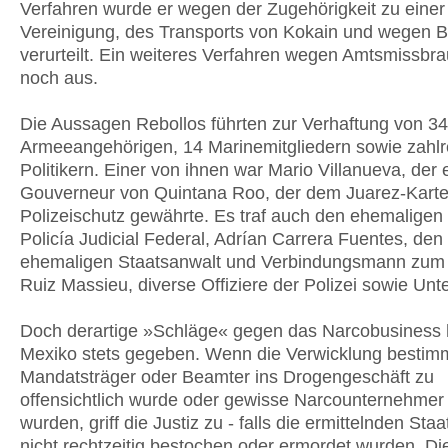
Verfahren wurde er wegen der Zugehörigkeit zu einer 
Vereinigung, des Transports von Kokain und wegen 
verurteilt. Ein weiteres Verfahren wegen Amtsmissbra
noch aus.
Die Aussagen Rebollos führten zur Verhaftung von 3
Armeeangehörigen, 14 Marinemitgliedern sowie zahlr
Politikern. Einer von ihnen war Mario Villanueva, der
Gouverneur von Quintana Roo, der dem Juarez-Karte
Polizeischutz gewährte. Es traf auch den ehemaligen
Policía Judicial Federal, Adrían Carrera Fuentes, den
ehemaligen Staatsanwalt und Verbindungsmann zum 
Ruiz Massieu, diverse Offiziere der Polizei sowie Un
Doch derartige »Schläge« gegen das Narcobusiness h
Mexiko stets gegeben. Wenn die Verwicklung bestim
Mandatsträger oder Beamter ins Drogengeschäft zu
offensichtlich wurde oder gewisse Narcounternehmer 
wurden, griff die Justiz zu - falls die ermittelnden Sta
nicht rechtzeitig bestochen oder ermordet wurden. Di