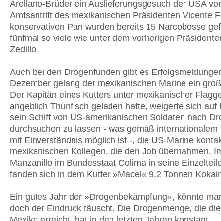
Arellano-Brüder ein Auslieferungsgesuch der USA vor
Amtsantritt des mexikanischen Präsidenten Vicente F
konservativen Pan wurden bereits 15 Narcobosse gef
fünfmal so viele wie unter dem vorherigen Präsidente
Zedillo.
Auch bei den Drogenfunden gibt es Erfolgsmeldunge
Dezember gelang der mexikanischen Marine ein groß
Der Kapitän eines Kutters unter mexikanischer Flagge
angeblich Thunfisch geladen hatte, weigerte sich auf
sein Schiff von US-amerikanischen Soldaten nach D
durchsuchen zu lassen - was gemäß internationalem 
mit Einverständnis möglich ist -, die US-Marine kontak
mexikanischen Kollegen, die den Job übernahmen. I
Manzanillo im Bundesstaat Colima in seine Einzelteile
fanden sich in dem Kutter »Macel« 9,2 Tonnen Kokain
Ein gutes Jahr der »Drogenbekämpfung«, könnte ma
doch der Eindruck täuscht. Die Drogenmenge, die di
Mexiko erreicht, hat in den letzten Jahren konstant