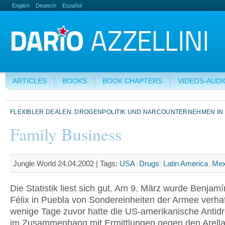
English
Deutsch
Español
ARTICLES
BOOKS
BOOK CHAPTERS
VIDEOS-AUDI
FLEXIBLER DEALEN. DROGENPOLITIK UND NARCOUNTERNEHMEN IN
Family Business
Jungle World 24.04.2002 |
Tags:
USA
Drugs
Latin America
Mex
Die Statistik liest sich gut. Am 9. März wurde Benjamí
Félix in Puebla von Sondereinheiten der Armee verhaf
wenige Tage zuvor hatte die US-amerikanische Antidr
im Zusammenhang mit Ermittlungen gegen den Arella