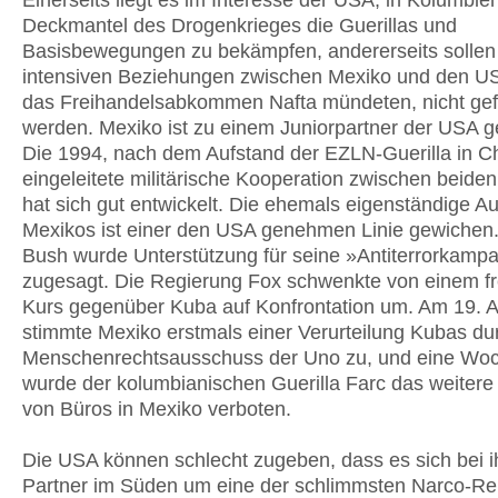
Einerseits liegt es im Interesse der USA, in Kolumbi
Deckmantel des Drogenkrieges die Guerillas und
Basisbewegungen zu bekämpfen, andererseits sollen
intensiven Beziehungen zwischen Mexiko und den US
das Freihandelsabkommen Nafta mündeten, nicht gef
werden. Mexiko ist zu einem Juniorpartner der USA 
Die 1994, nach dem Aufstand der EZLN-Guerilla in C
eingeleitete militärische Kooperation zwischen beide
hat sich gut entwickelt. Die ehemals eigenständige Au
Mexikos ist einer den USA genehmen Linie gewichen
Bush wurde Unterstützung für seine »Antiterrorkamp
zugesagt. Die Regierung Fox schwenkte von einem f
Kurs gegenüber Kuba auf Konfrontation um. Am 19. Ap
stimmte Mexiko erstmals einer Verurteilung Kubas du
Menschenrechtsausschuss der Uno zu, und eine Woc
wurde der kolumbianischen Guerilla Farc das weitere
von Büros in Mexiko verboten.
Die USA können schlecht zugeben, dass es sich bei 
Partner im Süden um eine der schlimmsten Narco-Re