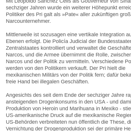
Mit Leopoldo Sánchez Celis als Gouverneur von Sina
sechziger Jahren wurde ein weiterer Höhepunkt erreic
Politiker des Pri galt als »Pate« aller zukünftigen gro
Narcounternehmer.
Mittlerweile ist sozusagen eine vertikale Integration au
Ebenen erfolgt. Die Policía Judicial der Bundesstaat
Zentralstaates kontrolliert und verwaltet die Geschäft
Narcos, und die Armee übernimmt die Rolle, zwische
Narcos und der Politik zu vermitteln. Verschiedene P
werden von den Politikern verkauft. Der Pri hielt die
mexikanischen Militärs von der Politik fern; dafür be
freie Hand bei illegalen Geschäften.
Angesichts des seit dem Ende der sechziger Jahre ra
ansteigenden Drogenkonsums in den USA - und dami
Produktion von Heroin und Marihuana in Mexiko - sti
US-amerikanische Druck auf die mexikanische Regie
US-Behörden verbreiteten nun öffentlich die These, d
Vernichtung der Drogenproduktion sei der primäre He