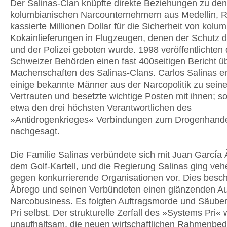
Der Salinas-Clan knüpfte direkte Beziehungen zu den
kolumbianischen Narcounternehmern aus Medellín, R
kassierte Millionen Dollar für die Sicherheit von kolu
Kokainlieferungen in Flugzeugen, denen der Schutz 
und der Polizei geboten wurde. 1998 veröffentlichten 
Schweizer Behörden einen fast 400seitigen Bericht üb
Machenschaften des Salinas-Clans. Carlos Salinas e
einige bekannte Männer aus der Narcopolitik zu sein
Vertrauten und besetzte wichtige Posten mit ihnen; s
etwa den drei höchsten Verantwortlichen des
»Antidrogenkrieges« Verbindungen zum Drogenhand
nachgesagt.
Die Familie Salinas verbündete sich mit Juan García
dem Golf-Kartell, und die Regierung Salinas ging ve
gegen konkurrierende Organisationen vor. Dies besch
Àbrego und seinen Verbündeten einen glänzenden Au
Narcobusiness. Es folgten Auftragsmorde und Säube
Pri selbst. Der strukturelle Zerfall des »Systems Pri« 
unaufhaltsam, die neuen wirtschaftlichen Rahmenbe