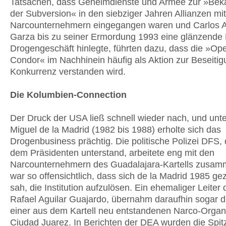
Tatsachen, dass Geheimdienste und Armee zur »Be
der Subversion« in den siebziger Jahren Allianzen mit
Narcounternehmern eingegangen waren und Carlos A
Garza bis zu seiner Ermordung 1993 eine glänzende 
Drogengeschäft hinlegte, führten dazu, dass die »Ope
Condor« im Nachhinein häufig als Aktion zur Beseitig
Konkurrenz verstanden wird.
Die Kolumbien-Connection
Der Druck der USA ließ schnell wieder nach, und unte
Miguel de la Madrid (1982 bis 1988) erholte sich das
Drogenbusiness prächtig. Die politische Polizei DFS, d
dem Präsidenten unterstand, arbeitete eng mit den
Narcounternehmern des Guadalajara-Kartells zusam
war so offensichtlich, dass sich de la Madrid 1985 g
sah, die Institution aufzulösen. Ein ehemaliger Leiter
Rafael Aguilar Guajardo, übernahm daraufhin sogar 
einer aus dem Kartell neu entstandenen Narco-Organi
Ciudad Juarez. In Berichten der DEA wurden die Spit