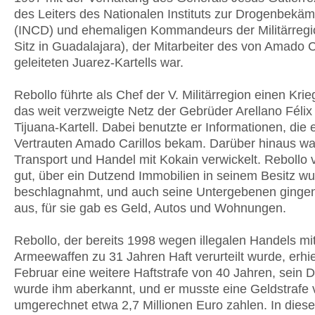
des Leiters des Nationalen Instituts zur Drogenbekä
(INCD) und ehemaligen Kommandeurs der Militärregi
Sitz in Guadalajara), der Mitarbeiter des von Amado Ca
geleiteten Juarez-Kartells war.
Rebollo führte als Chef der V. Militärregion einen Kri
das weit verzweigte Netz der Gebrüder Arellano Féli
Tijuana-Kartell. Dabei benutzte er Informationen, die e
Vertrauten Amado Carillos bekam. Darüber hinaus war
Transport und Handel mit Kokain verwickelt. Rebollo 
gut, über ein Dutzend Immobilien in seinem Besitz w
beschlagnahmt, und auch seine Untergebenen gingen 
aus, für sie gab es Geld, Autos und Wohnungen.
Rebollo, der bereits 1998 wegen illegalen Handels mi
Armeewaffen zu 31 Jahren Haft verurteilt wurde, erhie
Februar eine weitere Haftstrafe von 40 Jahren, sein 
wurde ihm aberkannt, und er musste eine Geldstrafe 
umgerechnet etwa 2,7 Millionen Euro zahlen. In dies