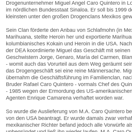
Drogenunternehmer Miguel Angel Caro Quintero in L
im nördlichen Bundesstaat Sinaloa. Er soll bis 1999 
kleinsten unter den großen Drogenclans Mexikos gew
Sein Clan förderte den Anbau von Schlafmohn (in Me
Marihuana, stellte Heroin her und exportierte Marihua
kolumbianisches Kokain und Heroin in die USA. Nac
der DEA koordinierte Miguel das Geschäft mit seinen
Geschwistern Jorge, Genaro, María del Carmen, Blanc
- womit auch das Vorurteil aus dem Weg geräumt sein
das Drogengeschäft sei eine reine Männersache. Mig
übernahm die Geschäftsführung im Familienclan, na
Bruder Rafael Caro Quintero - vormals Chef des Quin
- 1985 wegen der Ermordung des US-amerikanische
Agenten Enrique Camarena verhaftet worden war.
So wurde die Auslieferung von M.A. Caro Quintero be
von den USA beantragt. Er wurde damals zwar verhaft
mexikanischer Richter befand jedoch alle Vorwürfe al
unbegründet und ließ ihn wieder laufen. M.A. Caro Qu