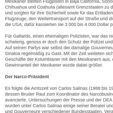
Mexikaner stellten Flugpisten in Baja California, Sono
Chihuahua und Coahuila (allesamt Grenzstaaten zu 
und sorgten für ihre Sicherheit sowie für das Entladen
Flugzeuge, den Weitertransport auf der Straße und di
die USA; dafür kassierten sie 3 000 bis 4 000 Dollar p
Für Gallardo, einen ehemaligen Polizisten, war das ni
schwierig, genoss er doch den Schutz der Polizei und 
Auf seinen Partys war selbst der damalige Gouverne
Sinaloa regelmäßig zu Gast. Mit der Zeit weiteten sic
Geschäfte der Kolumbianer mit den Mexikanern aus, 
Gewinnanteil der Mexikaner wurde dabei größer.
Der Narco-Präsident
Es folgte die Amtszeit von Carlos Salinas (1988 bis 1
dessen Bruder Raul zum Koordinator des Narcobusin
avancierte. Untersuchungen der Presse und der DEA 
wurden unter Carlos Salinas einige seiner Berater und
und Gouverneure verschiedener Bundesstaaten, Vera