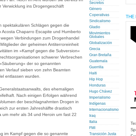
Secretos
r Verwicklung ins Drogengeschäft
Género
Coperativas
THE 
Sindicalismo
n spektakulären Schlägen gegen die
Gladio
o Acosta Chaparro Escapite und Humberto
Movimientos
Globales
01 wegen Verbindungen zum Drogenhandel
Globalización
Mitglieder der geheimen Antiterroreinheit
Grecia
ivitäten im »Kampf gegen die Subversion«
Gran Bretaña
rechtsorganisationen schwerer Verbrechen
Guatemala
ie »Säuberung« der so genannten
Guerrilla
eren Verlauf sieben von zehn Beamten
Haiti
l entlassen wurden.
Hip Hop
Honduras
n Generalstaatsanwalts, des ehemaligen
Hugo Chávez
ifelhaft. Nach einigen Erfolgen während
Imperialismo
s Volumen der beschlagnahmten Drogen in
Indígenas
eich zur ersten Jahreshälfte drastisch
Internacionalismo
 um mehr als 34 und Heroin um fast 22
Iraq
Italia
Te
FMI
Sp
ung im Kampf gegen die so genannte
Transición Justa