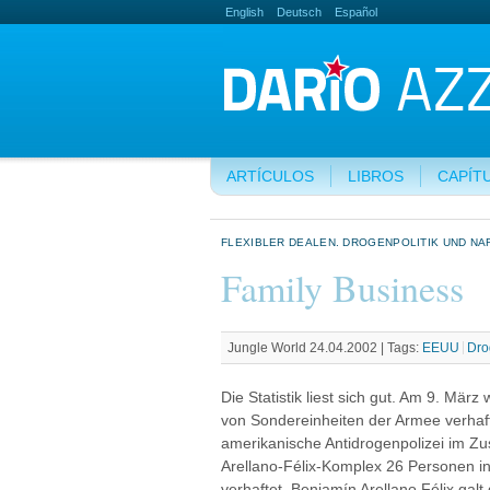
English
Deutsch
Español
ARTÍCULOS
LIBROS
CAPÍT
FLEXIBLER DEALEN. DROGENPOLITIK UND N
Family Business
Jungle World 24.04.2002 |
Tags:
EEUU
Dro
Die Statistik liest sich gut. Am 9. Mär
von Sondereinheiten der Armee verhaft
amerikanische Antidrogenpolizei im 
Arellano-Félix-Komplex 26 Personen i
verhaftet. Benjamín Arellano Félix gal