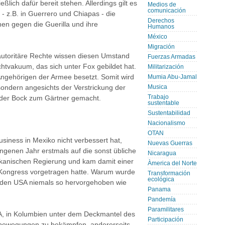
ßlich dafür bereit stehen. Allerdings gilt es
Medios de
comunicación
 - z.B. in Guerrero und Chiapas - die
Derechos
n gegen die Guerilla und ihre
Humanos
México
Migración
autoritäre Rechte wissen diesen Umstand
Fuerzas Armadas
htvakuum, das sich unter Fox gebildet hat.
Militarización
 Angehörigen der Armee besetzt. Somit wird
Mumia Abu-Jamal
, sondern angesichts der Verstrickung der
Musica
Trabajo
 der Bock zum Gärtner gemacht.
sustentable
Sustentabilidad
Nacionalismo
OTAN
siness in Mexiko nicht verbessert hat,
Nuevas Guerras
ngenen Jahr erstmals auf die sonst übliche
Nicaragua
xikanischen Regierung und kam damit einer
Àmerica del Norte
-Kongress vorgetragen hatte. Warum wurde
Transformación
ecológica
 den USA niemals so hervorgehoben wie
Panama
Pandemía
Paramilitares
USA, in Kolumbien unter dem Deckmantel des
Participación
sbewegungen zu bekämpfen, andererseits