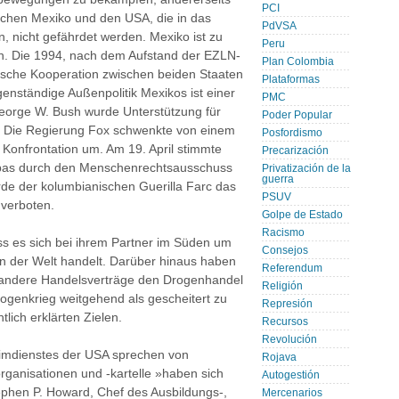
PCI
schen Mexiko und den USA, die in das
PdVSA
nicht gefährdet werden. Mexiko ist zu
Peru
n. Die 1994, nach dem Aufstand der EZLN-
Plan Colombia
tärische Kooperation zwischen beiden Staaten
Plataformas
genständige Außenpolitik Mexikos ist einer
PMC
orge W. Bush wurde Unterstützung für
Poder Popular
. Die Regierung Fox schwenkte von einem
Posfordismo
Konfrontation um. Am 19. April stimmte
Precarización
Kubas durch den Menschenrechtsausschuss
Privatización de la
guerra
de der kolumbianischen Guerilla Farc das
PSUV
 verboten.
Golpe de Estado
Racismo
s es sich bei ihrem Partner im Süden um
Consejos
n der Welt handelt. Darüber hinaus haben
Referendum
andere Handelsverträge den Drogenhandel
Religión
ogenkrieg weitgehend als gescheitert zu
Represión
tlich erklärten Zielen.
Recursos
Revolución
eimdienstes der USA sprechen von
Rojava
ganisationen und -kartelle »haben sich
Autogestión
tephen P. Howard, Chef des Ausbildungs-,
Mercenarios