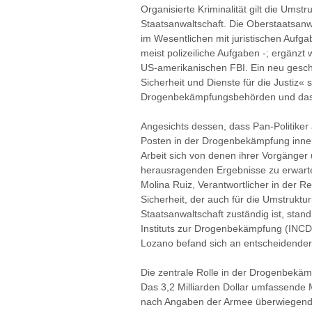
Organisierte Kriminalität gilt die Umstr
Staatsanwaltschaft. Die Oberstaatsanw
im Wesentlichen mit juristischen Aufg
meist polizeiliche Aufgaben -; ergänzt w
US-amerikanischen FBI. Ein neu gescha
Sicherheit und Dienste für die Justiz« s
Drogenbekämpfungsbehörden und das 
Angesichts dessen, dass Pan-Politiker
Posten in der Drogenbekämpfung inneh
Arbeit sich von denen ihrer Vorgänger 
herausragenden Ergebnisse zu erwart
Molina Ruiz, Verantwortlicher in der Re
Sicherheit, der auch für die Umstruktur
Staatsanwaltschaft zuständig ist, stan
Instituts zur Drogenbekämpfung (INCD
Lozano befand sich an entscheidender 
Die zentrale Rolle in der Drogenbekämpf
Das 3,2 Milliarden Dollar umfassende M
nach Angaben der Armee überwiegend