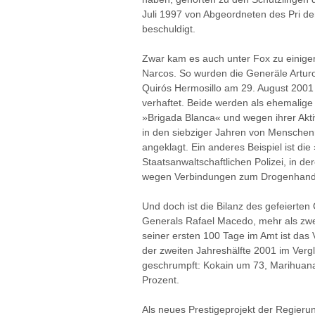
Juli 1997 von Abgeordneten des Pri de
beschuldigt.
Zwar kam es auch unter Fox zu einige
Narcos. So wurden die Generäle Artur
Quirós Hermosillo am 29. August 20
verhaftet. Beide werden als ehemalige 
»Brigada Blanca« und wegen ihrer Akt
in den siebziger Jahren von Menschen
angeklagt. Ein anderes Beispiel ist d
Staatsanwaltschaftlichen Polizei, in d
wegen Verbindungen zum Drogenhande
Und doch ist die Bilanz des gefeierte
Generals Rafael Macedo, mehr als zwe
seiner ersten 100 Tage im Amt ist da
der zweiten Jahreshälfte 2001 im Vergl
geschrumpft: Kokain um 73, Marihuana
Prozent.
Als neues Prestigeprojekt der Regier