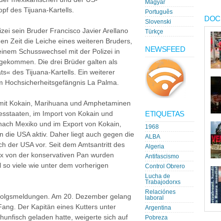
Magyar
pf des Tijuana-Kartells.
Português
DOC
Slovenski
zei sein Bruder Francisco Javier Arellano
Türkçe
hen Zeit die Leiche eines weiteren Bruders,
NEWSFEED
 einem Schusswechsel mit der Polizei in
gekommen. Die drei Brüder galten als
« des Tijuana-Kartells. Ein weiterer
3 im Hochsicherheitsgefängnis La Palma.
mit Kokain, Marihuana und Amphetaminen
ETIQUETAS
sstaaten, im Import von Kokain und
nach Mexiko und im Export von Kokain,
1968
 die USA aktiv. Daher liegt auch gegen die
ALBA
ch der USA vor. Seit dem Amtsantritt des
Algeria
x von der konservativen Pan wurden
Antifascismo
 so viele wie unter dem vorherigen
Control Obrero
Lucha de
Trabajodorxs
Relaciónes
rfolgsmeldungen. Am 20. Dezember gelang
laboral
ang. Der Kapitän eines Kutters unter
Argentina
hunfisch geladen hatte, weigerte sich auf
Pobreza