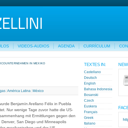
ULOS
VIDEOS-AUDIOS
AGENDA
CURRÍCULUM
CON
ARCOUNTERNEHMEN IN MEXIKO
TEXTES IN:
NEW
Castellano
Deutsch
English
Bahasa Indonesia
gas
América Latina
México
Bosanski
Czech
z wurde Benjamín Arellano Félix in Puebla
Euskera
FAC
et. Nur wenige Tage zuvor hatte die US-
Français
Zusammenhang mit Ermittlungen gegen den
Greek
ht
n Denver, San Diego und Minneapolis
Italiano
t der mexikanischen und der US-