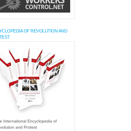
YCLOPEDIA OF REVOLUTION AND
TEST
e International Encyclopedia of
volution and Protest