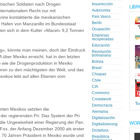
anischen Soldaten nach Drogen
Insurrección
LIBR
ternationalem Recht nur mit
Autonomia
País Vasco
arine kontaktierte die mexikanischen
Berlín
 Hafen von Manzanillo im Bundesstaat
Ocupación
anden sich in dem Kutter »Macel« 9,2 Tonnen
Empresas
recuperadas
Educación
g«, könnte man meinen, doch der Eindruck
Revolución
bolivariana
über Mexiko erreicht, hat in den letzten
Bolivia
wie die Drogenproduktion in Mexiko
Brasil
ören zu den mächtigsten der Welt, und das
Chiapas
Mexikos lebt auf allen Ebenen vom
Chile
CIA
Commons
Crowdwork
To
Democracia
nten Mexikos setzten die
Alemania
der regierenden Pri. Das System der Pri
Digitalización
 die Ungewissheit einer Regierung der Pan.
WOR
Digitialisierung
Fox, der Anfang Dezember 2000 als erster
Dictadura
s 70 Jahren Präsident in Mexiko wurde und
República