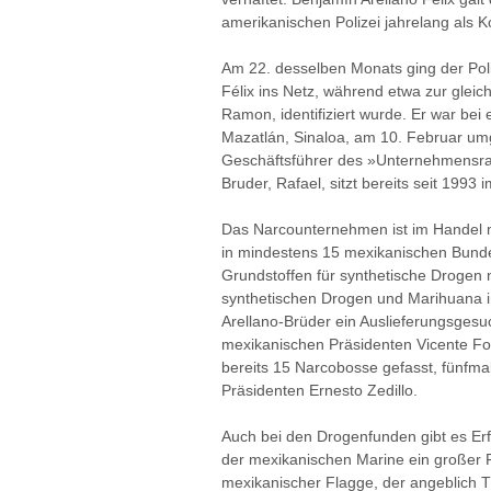
amerikanischen Polizei jahrelang als Ko
Am 22. desselben Monats ging der Poli
Félix ins Netz, während etwa zur gleic
Ramon, identifiziert wurde. Er war bei
Mazatlán, Sinaloa, am 10. Februar um
Geschäftsführer des »Unternehmensrats
Bruder, Rafael, sitzt bereits seit 199
Das Narcounternehmen ist im Handel 
in mindestens 15 mexikanischen Bunde
Grundstoffen für synthetische Drogen 
synthetischen Drogen und Marihuana in
Arellano-Brüder ein Auslieferungsgesu
mexikanischen Präsidenten Vicente Fo
bereits 15 Narcobosse gefasst, fünfmal
Präsidenten Ernesto Zedillo.
Auch bei den Drogenfunden gibt es E
der mexikanischen Marine ein großer F
mexikanischer Flagge, der angeblich T