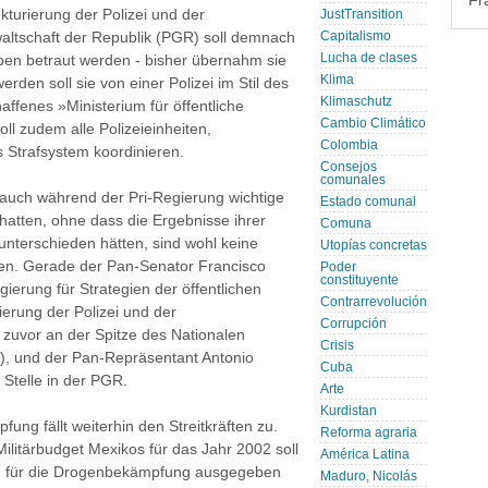
Fr
ukturierung der Polizei und der
JustTransition
altschaft der Republik (PGR) soll demnach
Capitalismo
Lucha de clases
aben betraut werden - bisher übernahm sie
Klima
erden soll sie von einer Polizei im Stil des
Klimaschutz
ffenes »Ministerium für öffentliche
Cambio Climático
oll zudem alle Polizeieinheiten,
Colombia
Strafsystem koordinieren.
Consejos
comunales
 auch während der Pri-Regierung wichtige
Estado comunal
atten, ohne dass die Ergebnisse ihrer
Comuna
unterschieden hätten, sind wohl keine
Utopías concretas
en. Gerade der Pan-Senator Francisco
Poder
constituyente
gierung für Strategien der öffentlichen
Contrarrevolución
ierung der Polizei und der
Corrupción
d zuvor an der Spitze des Nationalen
Crisis
), und der Pan-Repräsentant Antonio
Cuba
Stelle in der PGR.
Arte
Kurdistan
ung fällt weiterhin den Streitkräften zu.
Reforma agraria
ilitärbudget Mexikos für das Jahr 2002 soll
América Latina
 für die Drogenbekämpfung ausgegeben
Maduro, Nicolás