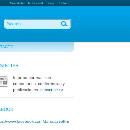
Newsletter
RSS-Feed
Links
Contacto
TACTO
SLETTER
Informe por mail con
comentarios, conferencias y
publicaciones.
subscribir ›››
EBOOK
tps://www.facebook.com/dario.azzellini