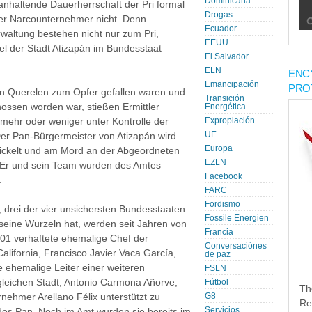
Dominicana
anhaltende Dauerherrschaft der Pri formal
Drogas
er Narcounternehmer nicht. Denn
Ecuador
rwaltung bestehen nicht nur zum Pri,
EEUU
l der Stadt Atizapán im Bundesstaat
El Salvador
ELN
ENC
Emancipación
PRO
n Querelen zum Opfer gefallen waren und
Transición
ossen worden war, stießen Ermittler
Energética
n mehr oder weniger unter Kontrolle der
Expropiación
UE
 Der Pan-Bürgermeister von Atizapán wird
Europa
wickelt und am Mord an der Abgeordneten
EZLN
n. Er und sein Team wurden des Amtes
Facebook
.
FARC
Fordismo
, drei der vier unsichersten Bundesstaaten
Fossile Energien
seine Wurzeln hat, werden seit Jahren von
Francia
001 verhaftete ehemalige Chef der
Conversaciónes
alifornia, Francisco Javier Vaca García,
de paz
e ehemalige Leiter einer weiteren
FSLN
 gleichen Stadt, Antonio Carmona Añorve,
Fútbol
Th
nehmer Arellano Félix unterstützt zu
G8
Re
Servicios
des Pan. Noch im Amt wurden sie bereits im