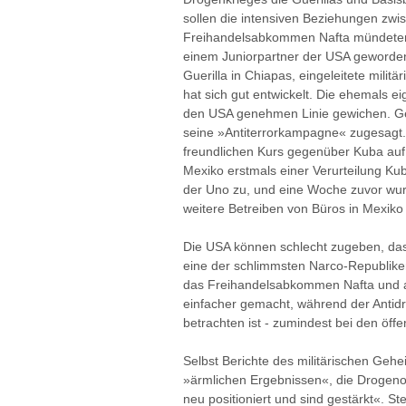
sollen die intensiven Beziehungen zwi
Freihandelsabkommen Nafta mündeten, 
einem Juniorpartner der USA geworde
Guerilla in Chiapas, eingeleitete mili
hat sich gut entwickelt. Die ehemals ei
den USA genehmen Linie gewichen. Ge
seine »Antiterrorkampagne« zugesagt
freundlichen Kurs gegenüber Kuba auf 
Mexiko erstmals einer Verurteilung 
der Uno zu, und eine Woche zuvor wur
weitere Betreiben von Büros in Mexiko
Die USA können schlecht zugeben, das
eine der schlimmsten Narco-Republike
das Freihandelsabkommen Nafta und 
einfacher gemacht, während der Antidr
betrachten ist - zumindest bei den öffen
Selbst Berichte des militärischen Geh
»ärmlichen Ergebnissen«, die Drogenor
neu positioniert und sind gestärkt«. S