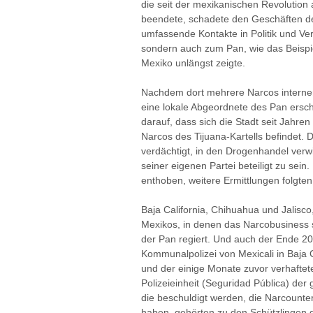
die seit der mexikanischen Revolution 
beendete, schadete den Geschäften d
umfassende Kontakte in Politik und Ve
sondern auch zum Pan, wie das Beispie
Mexiko unlängst zeigte.
Nachdem dort mehrere Narcos interne
eine lokale Abgeordnete des Pan ersch
darauf, dass sich die Stadt seit Jahre
Narcos des Tijuana-Kartells befindet.
verdächtigt, in den Drogenhandel ver
seiner eigenen Partei beteiligt zu sei
enthoben, weitere Ermittlungen folgten
Baja California, Chihuahua und Jalisco
Mexikos, in denen das Narcobusiness 
der Pan regiert. Und auch der Ende 2
Kommunalpolizei von Mexicali in Baja C
und der einige Monate zuvor verhaftet
Polizeieinheit (Seguridad Pública) der
die beschuldigt werden, die Narcounter
haben, gehörten zu den Schützlingen 