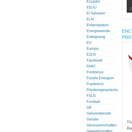
Ecuador
EEUU
El Salvador
ELN
Emanzipation
ENC
Energiewende
PRO
Enteignung
EU
Europa
EZLN
Facebook
FARC
Fordismus
Fossile Energien
Frankreich
Friedensgespräche
FSLN
Fussball
G8
Geheimdienste
Gender
Th
Genossenschaften
Re
Gewerkschaften