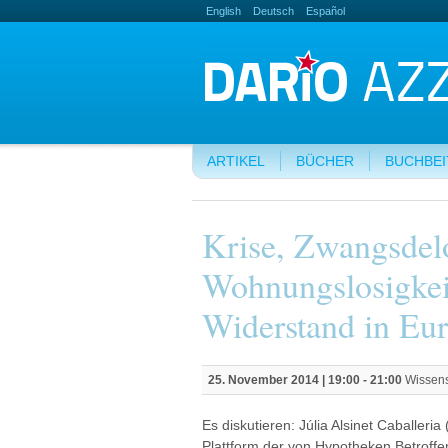
English
Deutsch
Español
ARTIKEL
BÜCHER
BUCHBE
Krise, Zwangsdel
Wohnungslosigke
Widerstand in Eu
25. November 2014 |
19:00
-
21:00
Wissens
Es diskutieren: Júlia Alsinet Caballeri
Plattform der von Hypotheken Betroffe