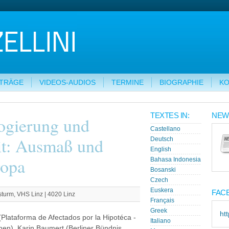
ITRÄGE
VIDEOS-AUDIOS
TERMINE
BIOGRAPHIE
KO
TEXTES IN:
NEW
ogierung und
Castellano
it: Ausmaß und
Deutsch
English
ropa
Bahasa Indonesia
Bosanski
Czech
Euskera
FAC
turm, VHS Linz | 4020 Linz
Français
Greek
ht
a (Plataforma de Afectados por la Hipotéca -
Italiano
nen), Karin Baumert (Berliner Bündnis