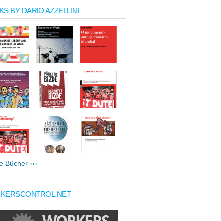
S BY DARIO AZZELLINI
le Bücher ›››
KERSCONTROL.NET