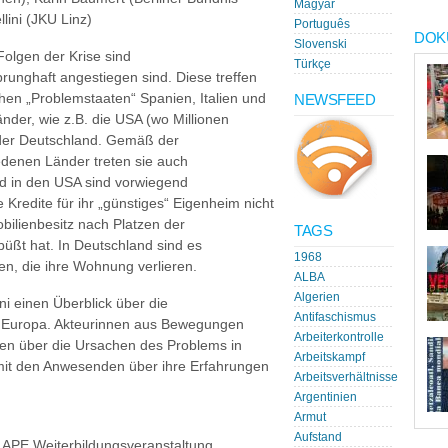
Magyar
ini (JKU Linz)
Português
DOK
Slovenski
olgen der Krise sind
Türkçe
runghaft angestiegen sind. Diese treffen
chen „Problemstaaten“ Spanien, Italien und
NEWSFEED
der, wie z.B. die USA (wo Millionen
der Deutschland. Gemäß der
iedenen Länder treten sie auch
nd in den USA sind vorwiegend
 Kredite für ihr „günstiges“ Eigenheim nicht
ilienbesitz nach Platzen der
TAGS
büßt hat. In Deutschland sind es
1968
n, die ihre Wohnung verlieren.
ALBA
Algerien
ini einen Überblick über die
Antifaschismus
 Europa. Akteurinnen aus Bewegungen
Arbeiterkontrolle
en über die Ursachen des Problems in
Arbeitskampf
 mit den Anwesenden über ihre Erfahrungen
Arbeitsverhältnisse
Argentinien
Armut
Aufstand
APE Weiterbildungsveranstaltung