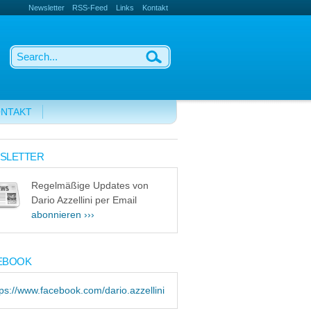
Newsletter
RSS-Feed
Links
Kontakt
NTAKT
SLETTER
Regelmäßige Updates von
Dario Azzellini per Email
abonnieren ›››
EBOOK
tps://www.facebook.com/dario.azzellini