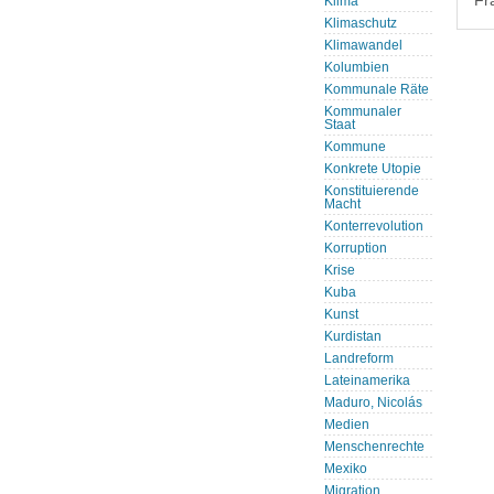
Fr
Klima
Klimaschutz
Klimawandel
Kolumbien
Kommunale Räte
Kommunaler
Staat
Kommune
Konkrete Utopie
Konstituierende
Macht
Konterrevolution
Korruption
Krise
Kuba
Kunst
Kurdistan
Landreform
Lateinamerika
Maduro, Nicolás
Medien
Menschenrechte
Mexiko
Migration