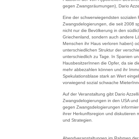
gegen Zwangsräumungen), Dario Azzell
Eine der schwerwiegendsten sozialen F
Zwangsdelogierungen, die seit 2008 sp
nicht nur die Bevölkerung in den südli
Griechenland, sondern auch andere Län
Menschen ihr Haus verloren haben) o
unterschiedlichen Struktur der versch
unterschiedlich zu Tage. In Spanien u
HausbesitzerInnen die Opfer, da sie die
mehr abbezahlen können und ihr Immob
Spekulationsblase stark an Wert einge
vorwiegend sozial schwache MieterInne
Auf der Veranstaltung gibt Dario Azzell
Zwangsdelogierungen in den USA und
gegen Zwangsdelogierungen informier
ihrer Herkunftsregion und diskutieren
und Strategien.
Abendveranstaltungen im Rahmen der 