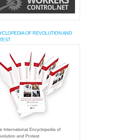
YCLOPEDIA OF REVOLUTION AND
TEST
e International Encyclopedia of
volution and Protest