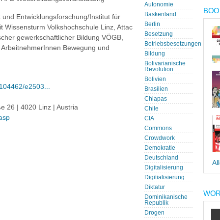
Autonomie
BOOK
Baskenland
k und Entwicklungsforschung/Institut für
Berlin
it Wissensturm Volkshochschule Linz, Attac
Besetzung
cher gewerkschaftlicher Bildung VÖGB,
Betriebsbesetzungen
e ArbeitnehmerInnen Bewegung und
Bildung
Bolivarianische
Revolution
Bolivien
e104462/e2503...
Brasilien
Chiapas
 26 | 4020 Linz | Austria
Chile
.asp
CIA
Commons
Crowdwork
Demokratie
Deutschland
Al
Digitalisierung
Digitialisierung
Diktatur
WOR
Dominikanische
Republik
Drogen