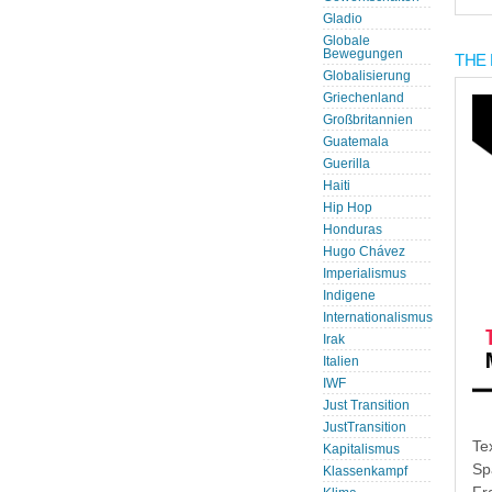
Gladio
Globale
Bewegungen
THE 
Globalisierung
Griechenland
Großbritannien
Guatemala
Guerilla
Haiti
Hip Hop
Honduras
Hugo Chávez
Imperialismus
Indigene
Internationalismus
Irak
Italien
IWF
Just Transition
JustTransition
Te
Kapitalismus
Sp
Klassenkampf