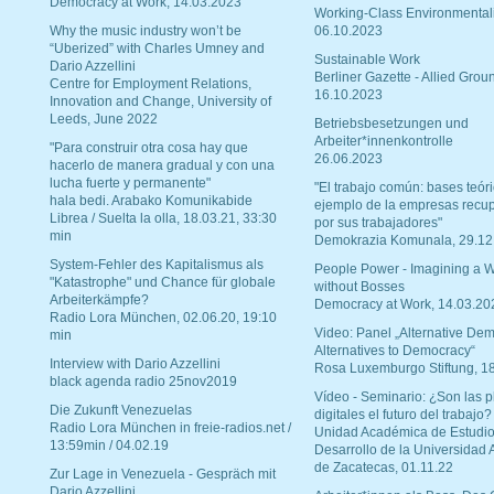
Democracy at Work, 14.03.2023
Working-Class Environmental
Why the music industry won’t be
06.10.2023
“Uberized” with Charles Umney and
Sustainable Work
Dario Azzellini
Berliner Gazette - Allied Grou
Centre for Employment Relations,
16.10.2023
Innovation and Change, University of
Leeds, June 2022
Betriebsbesetzungen und
Arbeiter*innenkontrolle
"Para construir otra cosa hay que
26.06.2023
hacerlo de manera gradual y con una
lucha fuerte y permanente"
"El trabajo común: bases teóri
hala bedi. Arabako Komunikabide
ejemplo de la empresas recu
Librea / Suelta la olla, 18.03.21, 33:30
por sus trabajadores"
min
Demokrazia Komunala, 29.12
System-Fehler des Kapitalismus als
People Power - Imagining a W
"Katastrophe" und Chance für globale
without Bosses
Arbeiterkämpfe?
Democracy at Work, 14.03.20
Radio Lora München, 02.06.20, 19:10
Video: Panel „Alternative Dem
min
Alternatives to Democracy“
Interview with Dario Azzellini
Rosa Luxemburgo Stiftung, 1
black agenda radio 25nov2019
Vídeo - Seminario: ¿Son las p
Die Zukunft Venezuelas
digitales el futuro del trabajo?
Radio Lora München in freie-radios.net /
Unidad Académica de Estudio
13:59min / 04.02.19
Desarrollo de la Universidad
de Zacatecas, 01.11.22
Zur Lage in Venezuela - Gespräch mit
Dario Azzellini