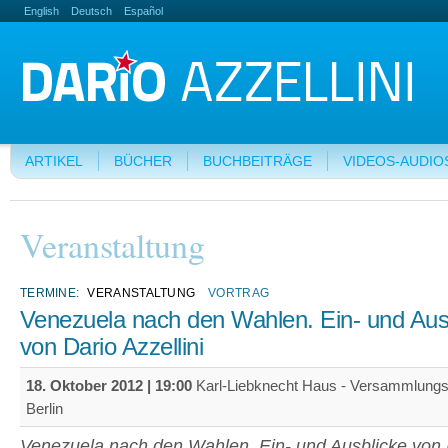
English
Deutsch
Español
ARTIKEL
BÜCHER
BUCHBEITRÄGE
VIDEOS-AUDIO
Veranstaltung
TERMINE:
VERANSTALTUNG
VORTRAG
Venezuela nach den Wahlen. Ein- und Aus
von Dario Azzellini
18. Oktober 2012 | 19:00
Karl-Liebknecht Haus - Versammlungs
Berlin
Venezuela nach den Wahlen. Ein- und Ausblicke von 