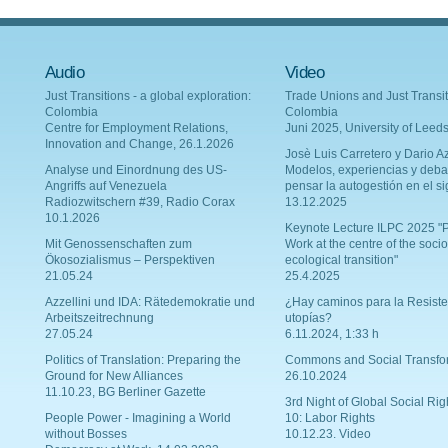
Audio
Video
Just Transitions - a global exploration:
Trade Unions and Just Transit
Colombia
Colombia
Centre for Employment Relations,
Juni 2025, University of Leed
Innovation and Change, 26.1.2026
Josè Luis Carretero y Dario Az
Analyse und Einordnung des US-
Modelos, experiencias y deba
Angriffs auf Venezuela
pensar la autogestión en el si
Radiozwitschern #39, Radio Corax
13.12.2025
10.1.2026
Keynote Lecture ILPC 2025 "P
Mit Genossenschaften zum
Work at the centre of the socio
Ökosozialismus – Perspektiven
ecological transition"
21.05.24
25.4.2025
Azzellini und IDA: Rätedemokratie und
¿Hay caminos para la Resiste
Arbeitszeitrechnung
utopías?
27.05.24
6.11.2024, 1:33 h
Politics of Translation: Preparing the
Commons and Social Transfo
Ground for New Alliances
26.10.2024
11.10.23, BG Berliner Gazette
3rd Night of Global Social Rig
People Power - Imagining a World
10: Labor Rights
without Bosses
10.12.23. Video