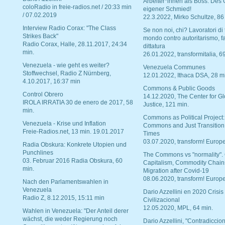
Arbeiter*innen als Boss. Des
coloRadio in freie-radios.net / 20:33 min
eigener Schmied!
/ 07.02.2019
22.3.2022, Mirko Schultze, 86
Interview Radio Corax: "The Class
Se non noi, chi? Lavoratori di t
Strikes Back"
mondo contro autoritarismo, f
Radio Corax, Halle, 28.11.2017, 24:34
dittatura
min.
26.01.2022, transformitalia, 6
Venezuela - wie geht es weiter?
Venezuela Communes
Stoffwechsel, Radio Z Nürnberg,
12.01.2022, Ithaca DSA, 28 m
4.10.2017, 16:37 min
Commons & Public Goods
Control Obrero
14.12.2020, The Center for Gl
IROLA IRRATIA 30 de enero de 2017, 58
Justice, 121 min.
min.
Commons as Political Project:
Venezuela - Krise und Inflation
Commons and Just Transition
Freie-Radios.net, 13 min. 19.01.2017
Times
03.07.2020, transform! Europe
Radia Obskura: Konkrete Utopien und
Punchlines
The Commons vs "normality".
03. Februar 2016 Radia Obskura, 60
Capitalism, Commodity Chain
min.
Migration after Covid-19
08.06.2020, transform! Europe
Nach den Parlamentswahlen in
Venezuela
Dario Azzellini en 2020 Crisis
Radio Z, 8.12.2015, 15:11 min
Civilizacional
12.05.2020, MPL, 64 min.
Wahlen in Venezuela: "Der Anteil derer
wächst, die weder Regierung noch
Dario Azzellini, "Contradiccio