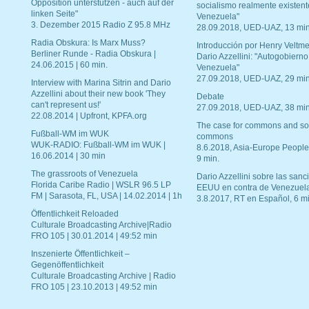
Opposition unterstützen - auch auf der
socialismo realmente existent
linken Seite"
Venezuela"
3. Dezember 2015 Radio Z 95.8 MHz
28.09.2018, UED-UAZ, 13 min
Radia Obskura: Is Marx Muss?
Introducción por Henry Veltme
Berliner Runde - Radia Obskura |
Dario Azzellini: "Autogobierno
24.06.2015 | 60 min.
Venezuela"
27.09.2018, UED-UAZ, 29 min
Interview with Marina Sitrin and Dario
Azzellini about their new book 'They
Debate
can't represent us!'
27.09.2018, UED-UAZ, 38 min
22.08.2014 | Upfront, KPFA.org
The case for commons and so
Fußball-WM im WUK
commons
WUK-RADIO: Fußball-WM im WUK |
8.6.2018, Asia-Europe People
16.06.2014 | 30 min
9 min.
The grassroots of Venezuela
Dario Azzellini sobre las san
Florida Caribe Radio | WSLR 96.5 LP
EEUU en contra de Venezuel
FM | Sarasota, FL, USA | 14.02.2014 | 1h
3.8.2017, RT en Español, 6 mi
Öffentlichkeit Reloaded
Culturale Broadcasting Archive|Radio
FRO 105 | 30.01.2014 | 49:52 min
Inszenierte Öffentlichkeit –
Gegenöffentlichkeit
Culturale Broadcasting Archive | Radio
FRO 105 | 23.10.2013 | 49:52 min