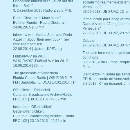
Opposition unterstützen - auch auf der
socialismo realmente existent
linken Seite"
Venezuela"
3. Dezember 2015 Radio Z 95.8 MHz
28.09.2018, UED-UAZ, 13 min
Radia Obskura: Is Marx Muss?
Introducción por Henry Veltme
Berliner Runde - Radia Obskura |
Dario Azzellini: "Autogobierno
24.06.2015 | 60 min.
Venezuela"
27.09.2018, UED-UAZ, 29 min
Interview with Marina Sitrin and Dario
Azzellini about their new book 'They
Debate
can't represent us!'
27.09.2018, UED-UAZ, 38 min
22.08.2014 | Upfront, KPFA.org
The case for commons and so
Fußball-WM im WUK
commons
WUK-RADIO: Fußball-WM im WUK |
8.6.2018, Asia-Europe People
16.06.2014 | 30 min
9 min.
The grassroots of Venezuela
Dario Azzellini sobre las san
Florida Caribe Radio | WSLR 96.5 LP
EEUU en contra de Venezuel
FM | Sarasota, FL, USA | 14.02.2014 | 1h
3.8.2017, RT en Español, 6 mi
Öffentlichkeit Reloaded
Culturale Broadcasting Archive|Radio
FRO 105 | 30.01.2014 | 49:52 min
Inszenierte Öffentlichkeit –
Gegenöffentlichkeit
Culturale Broadcasting Archive | Radio
FRO 105 | 23.10.2013 | 49:52 min