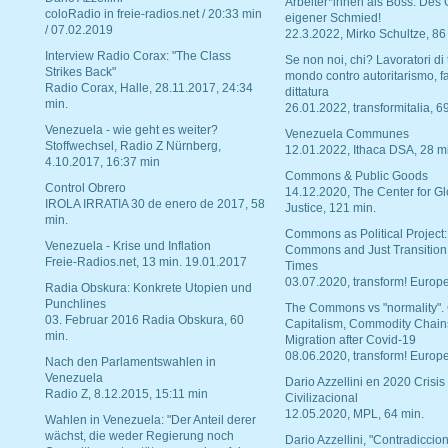
Arbeiter*innen als Boss. Des
coloRadio in freie-radios.net / 20:33 min
eigener Schmied!
/ 07.02.2019
22.3.2022, Mirko Schultze, 86
Interview Radio Corax: "The Class
Se non noi, chi? Lavoratori di t
Strikes Back"
mondo contro autoritarismo, f
Radio Corax, Halle, 28.11.2017, 24:34
dittatura
min.
26.01.2022, transformitalia, 6
Venezuela - wie geht es weiter?
Venezuela Communes
Stoffwechsel, Radio Z Nürnberg,
12.01.2022, Ithaca DSA, 28 m
4.10.2017, 16:37 min
Commons & Public Goods
Control Obrero
14.12.2020, The Center for Gl
IROLA IRRATIA 30 de enero de 2017, 58
Justice, 121 min.
min.
Commons as Political Project:
Venezuela - Krise und Inflation
Commons and Just Transition
Freie-Radios.net, 13 min. 19.01.2017
Times
03.07.2020, transform! Europe
Radia Obskura: Konkrete Utopien und
Punchlines
The Commons vs "normality".
03. Februar 2016 Radia Obskura, 60
Capitalism, Commodity Chain
min.
Migration after Covid-19
08.06.2020, transform! Europe
Nach den Parlamentswahlen in
Venezuela
Dario Azzellini en 2020 Crisis
Radio Z, 8.12.2015, 15:11 min
Civilizacional
12.05.2020, MPL, 64 min.
Wahlen in Venezuela: "Der Anteil derer
wächst, die weder Regierung noch
Dario Azzellini, "Contradiccio