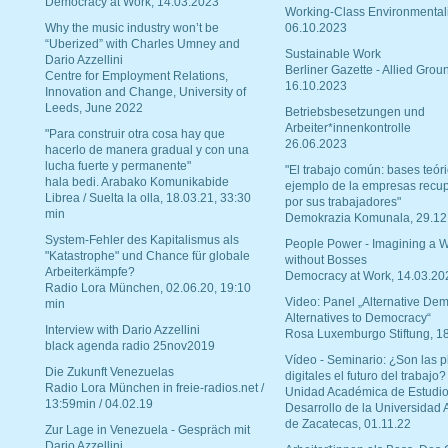
Democracy at Work, 14.03.2023
Working-Class Environmental
Why the music industry won’t be
06.10.2023
“Uberized” with Charles Umney and
Sustainable Work
Dario Azzellini
Berliner Gazette - Allied Grou
Centre for Employment Relations,
16.10.2023
Innovation and Change, University of
Leeds, June 2022
Betriebsbesetzungen und
Arbeiter*innenkontrolle
"Para construir otra cosa hay que
26.06.2023
hacerlo de manera gradual y con una
lucha fuerte y permanente"
"El trabajo común: bases teóri
hala bedi. Arabako Komunikabide
ejemplo de la empresas recu
Librea / Suelta la olla, 18.03.21, 33:30
por sus trabajadores"
min
Demokrazia Komunala, 29.12
System-Fehler des Kapitalismus als
People Power - Imagining a W
"Katastrophe" und Chance für globale
without Bosses
Arbeiterkämpfe?
Democracy at Work, 14.03.20
Radio Lora München, 02.06.20, 19:10
Video: Panel „Alternative Dem
min
Alternatives to Democracy“
Interview with Dario Azzellini
Rosa Luxemburgo Stiftung, 1
black agenda radio 25nov2019
Vídeo - Seminario: ¿Son las p
Die Zukunft Venezuelas
digitales el futuro del trabajo?
Radio Lora München in freie-radios.net /
Unidad Académica de Estudio
13:59min / 04.02.19
Desarrollo de la Universidad
de Zacatecas, 01.11.22
Zur Lage in Venezuela - Gespräch mit
Dario Azzellini