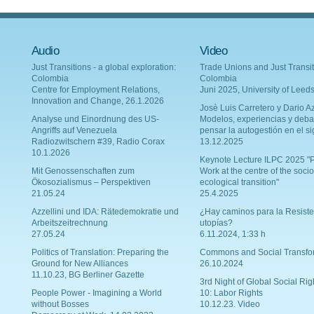
Audio
Video
Just Transitions - a global exploration:
Trade Unions and Just Transit
Colombia
Colombia
Centre for Employment Relations,
Juni 2025, University of Leed
Innovation and Change, 26.1.2026
Josè Luis Carretero y Dario Az
Analyse und Einordnung des US-
Modelos, experiencias y deba
Angriffs auf Venezuela
pensar la autogestión en el si
Radiozwitschern #39, Radio Corax
13.12.2025
10.1.2026
Keynote Lecture ILPC 2025 "P
Mit Genossenschaften zum
Work at the centre of the socio
Ökosozialismus – Perspektiven
ecological transition"
21.05.24
25.4.2025
Azzellini und IDA: Rätedemokratie und
¿Hay caminos para la Resiste
Arbeitszeitrechnung
utopías?
27.05.24
6.11.2024, 1:33 h
Politics of Translation: Preparing the
Commons and Social Transfo
Ground for New Alliances
26.10.2024
11.10.23, BG Berliner Gazette
3rd Night of Global Social Rig
People Power - Imagining a World
10: Labor Rights
without Bosses
10.12.23. Video