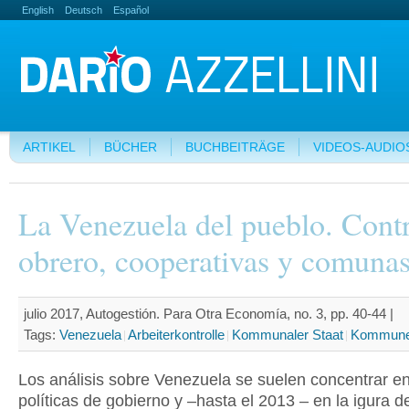
English
Deutsch
Español
ARTIKEL
BÜCHER
BUCHBEITRÄGE
VIDEOS-AUDIO
La Venezuela del pueblo. Cont
obrero, cooperativas y comunas
julio 2017, Autogestión. Para Otra Economía, no. 3, pp. 40-44 |
Tags:
Venezuela
Arbeiterkontrolle
Kommunaler Staat
Kommun
Los análisis sobre Venezuela se suelen concentrar en
políticas de gobierno y –hasta el 2013 – en la igura 