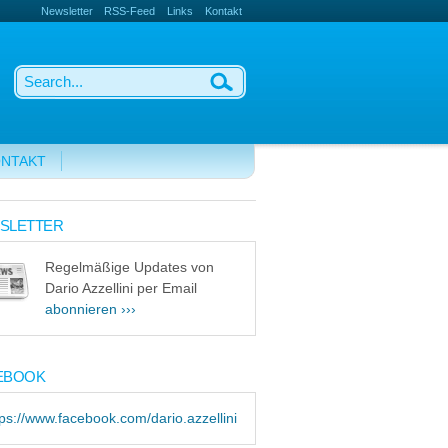
Newsletter
RSS-Feed
Links
Kontakt
NTAKT
SLETTER
Regelmäßige Updates von
Dario Azzellini per Email
abonnieren ›››
EBOOK
tps://www.facebook.com/dario.azzellini