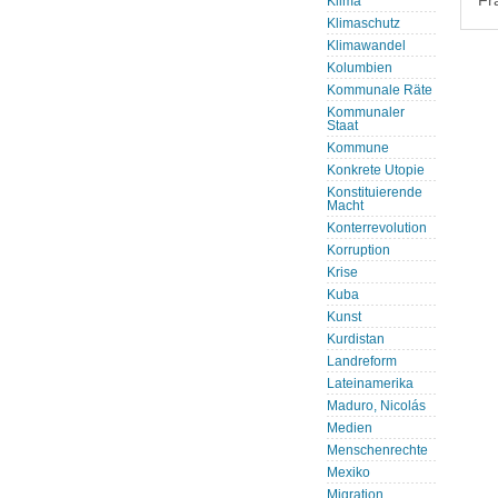
Fr
Klima
Klimaschutz
Klimawandel
Kolumbien
Kommunale Räte
Kommunaler
Staat
Kommune
Konkrete Utopie
Konstituierende
Macht
Konterrevolution
Korruption
Krise
Kuba
Kunst
Kurdistan
Landreform
Lateinamerika
Maduro, Nicolás
Medien
Menschenrechte
Mexiko
Migration