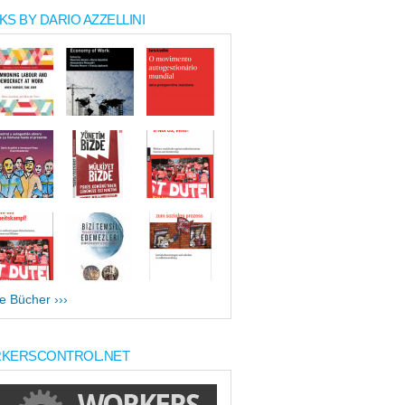
S BY DARIO AZZELLINI
le Bücher ›››
KERSCONTROL.NET