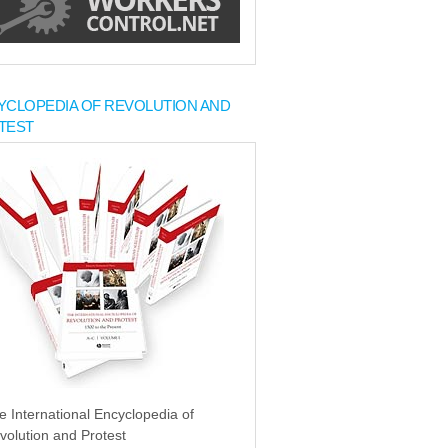
YCLOPEDIA OF REVOLUTION AND
TEST
e International Encyclopedia of
volution and Protest