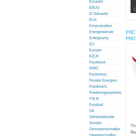
Ecuador
EEUU
El Salvador
ELN
Emanzipation
ENC
Energiewende
PRO
Enteignung
EU
Europa
EZLN
Facebook
FARC
Fordismus
Fossile Energien
Frankreich
Friedensgespräche
FSLN
Fussball
G8
Geheimdienste
Gender
Th
Genossenschaften
Re
Gewerkschaften