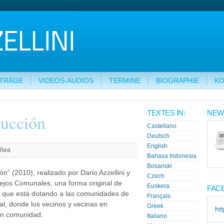
ITRÄGE
VIDEOS-AUDIOS
TERMINE
BIOGRAPHIE
KO
TEXTES IN:
NEW
ucción
Castellano
Deutsch
English
uñea
Bahasa Indonesia
Bosanski
” (2010), realizado por Dario Azzellini y
Czech
ejos Comunales, una forma original de
Euskera
FAC
n que está dotando a las comunidades de
Français
eal, donde los vecinos y vecinas en
Greek
ht
en comunidad.
Italiano