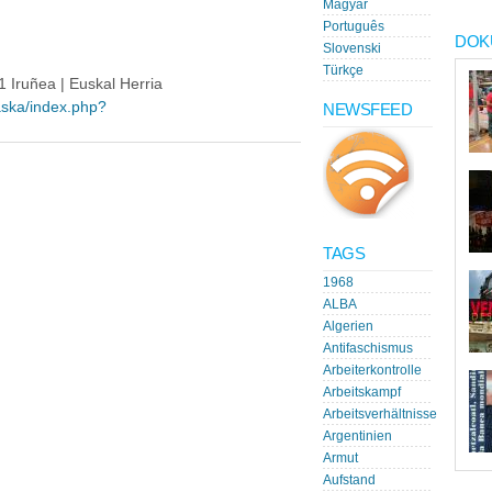
Magyar
Português
DOK
Slovenski
Türkçe
1 Iruñea | Euskal Herria
aska/index.php?
NEWSFEED
TAGS
1968
ALBA
Algerien
Antifaschismus
Arbeiterkontrolle
Arbeitskampf
Arbeitsverhältnisse
Argentinien
Armut
Aufstand