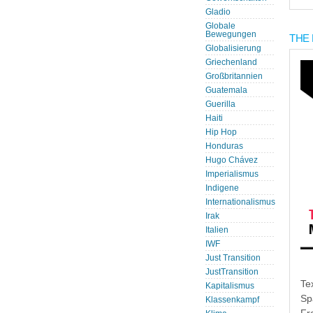
Gladio
Globale
Bewegungen
THE 
Globalisierung
Griechenland
Großbritannien
Guatemala
Guerilla
Haiti
Hip Hop
Honduras
Hugo Chávez
Imperialismus
Indigene
Internationalismus
Irak
Italien
IWF
Just Transition
JustTransition
Te
Kapitalismus
Sp
Klassenkampf