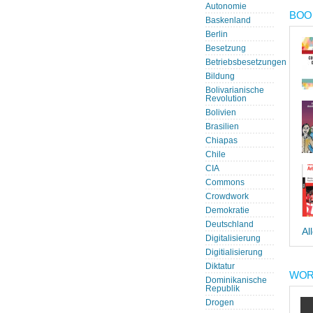
Autonomie
BOOK
Baskenland
Berlin
Besetzung
Betriebsbesetzungen
Bildung
Bolivarianische
Revolution
Bolivien
Brasilien
Chiapas
Chile
CIA
Commons
Crowdwork
Demokratie
Deutschland
Al
Digitalisierung
Digitialisierung
Diktatur
WOR
Dominikanische
Republik
Drogen