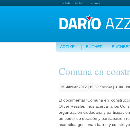
English
Deutsch
Español
ARTIKEL
BÜCHER
BUCHBE
Comuna en constr
26. Januar 2012 | 19:30
Kalaska | 31001 Ir
El documental “Comuna en construcción
Oliver Ressler, nos acerca a los Cons
organización ciudadana y participació
un poder de decisión y participación r
asamblea gestionan barrio y construy