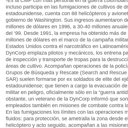
-Es la CMP con más personal en la guerra colombian
incluso participa en las fumigaciones de cultivos de d
estadounidense, cuenta con 88 helicópteros y avionet
gobierno de Washington. Sus ingresos aumentaron d
millones de dólares en 1996, a 30-40 millones anuales
del ‘99. Desde 1991, la empresa ha obtenido más de
millones de dólares en el marco de la campaña milita
Estados Unidos contra el narcotráfico en Latinoaméri
DynCorp emplaza pilotos y mecánicos, los entrena pa
de inspección y transporte de tropas para la destrucc
áreas de cultivo. Acompañan operaciones de la policí
Grupos de Búsqueda y Rescate (Search and Rescue
SAR) suelen formarse por ex soldados de elite del ejé
estadounidense; que tienen a cargo la evacuación de
militar en peligro, oficialmente sólo en la “guerra anti
obstante, un veterano de la DynCorp informó que son
empleados también en misiones de combate contra la 
En las fumigaciones los límites con las operaciones m
fluidos: para protección, se ametralla la zona desde e
helicóptero y acto seguido, acompañan a las misione