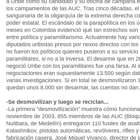
a Uribe como su candidato y su oficina de campaña 
los campamentos de las AUC. Tras cinco décadas, el
sanguinaria de la oligarquía de la extrema derecha co
poder estatal. El escándalo de la parapolítica en los 
meses en Colombia evidenció qué tan estrechos son 
entre política y paramilitarismo. Actualmente hay vari
diputados uribistas presos por nexos directos con los 
no fueron los políticos quienes pusieron a su servicio 
paramilitares, si no a la inversa. El desarme que en 
negoció Uribe con los paramilitares fue una farsa. Al i
negociaciones eran supuestamente 13.500 según da
varias investigaciones. Si en total se desmovilizaron 
quedan unos 8.000 sin desarmar, las cuentas no dan.
-Se desmovilizan y luego se reciclan...
-La primera “desmovilización” muestra cómo funciona
noviembre de 2003, 855 miembros de las AUC (Bloq
Nutibara, de Medellín) entregaron 110 fusiles de asal
Kalashnikov, pistolas automáticas, revólveres, rifles 
fabricación casera. José Miguel Vivanco, director de l