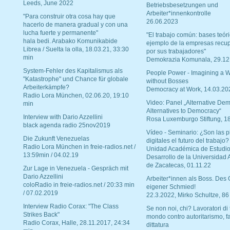
Leeds, June 2022
Betriebsbesetzungen und
Arbeiter*innenkontrolle
"Para construir otra cosa hay que
26.06.2023
hacerlo de manera gradual y con una
lucha fuerte y permanente"
"El trabajo común: bases teóri
hala bedi. Arabako Komunikabide
ejemplo de la empresas recu
Librea / Suelta la olla, 18.03.21, 33:30
por sus trabajadores"
min
Demokrazia Komunala, 29.12
System-Fehler des Kapitalismus als
People Power - Imagining a W
"Katastrophe" und Chance für globale
without Bosses
Arbeiterkämpfe?
Democracy at Work, 14.03.20
Radio Lora München, 02.06.20, 19:10
Video: Panel „Alternative Dem
min
Alternatives to Democracy“
Interview with Dario Azzellini
Rosa Luxemburgo Stiftung, 1
black agenda radio 25nov2019
Vídeo - Seminario: ¿Son las p
Die Zukunft Venezuelas
digitales el futuro del trabajo?
Radio Lora München in freie-radios.net /
Unidad Académica de Estudio
13:59min / 04.02.19
Desarrollo de la Universidad
de Zacatecas, 01.11.22
Zur Lage in Venezuela - Gespräch mit
Dario Azzellini
Arbeiter*innen als Boss. Des
coloRadio in freie-radios.net / 20:33 min
eigener Schmied!
/ 07.02.2019
22.3.2022, Mirko Schultze, 86
Interview Radio Corax: "The Class
Se non noi, chi? Lavoratori di t
Strikes Back"
mondo contro autoritarismo, f
Radio Corax, Halle, 28.11.2017, 24:34
dittatura