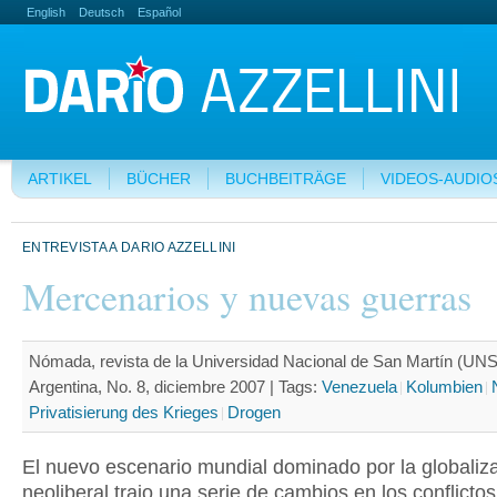
English
Deutsch
Español
ARTIKEL
BÜCHER
BUCHBEITRÄGE
VIDEOS-AUDIO
ENTREVISTA A DARIO AZZELLINI
Mercenarios y nuevas guerras
Nómada, revista de la Universidad Nacional de San Martín (UN
Argentina, No. 8, diciembre 2007 |
Tags:
Venezuela
Kolumbien
Privatisierung des Krieges
Drogen
El nuevo escenario mundial dominado por la globaliz
neoliberal trajo una serie de cambios en los conflicto