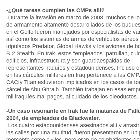
-¿Qué tareas cumplen las CMPs allí?
-Durante la invasión en marzo de 2003, muchos de l
de armamento altamente desarrollados de los buques
en el Golfo fueron manejados por especialistas de v
así como los sistemas de armas de vehículos aéreos
tripulados Predator, Global Hawks y los aviones de 
B-2 Stealth. En Irak, estos “empleados” patrullan, cui
edificios, infraestructura y son guardaespaldas de
representantes iraquíes y estadounidenses. Incluso e
en las cárceles militares en Iraq pertenece a las CMP
CACIy Titan estuvieron implicados en los casos de tor
cárcel de Abu Ghraib. También trabajan en esas emp
mil iraquíes mal pagos, al cuidado de los oleoductos.
-Un caso resonante en Irak fue la matanza de Fall
2004, de empleados de Blackwater.
-Los cuatro estadounidenses asesinados allí y arrast
las calles por una multitud, fueron presentaron en un
momento como civiles, pero eran de combatientes de