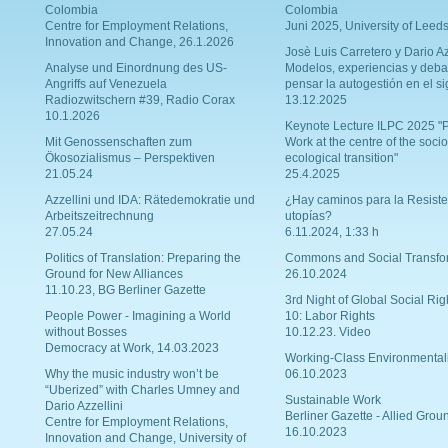
Colombia
Colombia
Centre for Employment Relations,
Juni 2025, University of Leed
Innovation and Change, 26.1.2026
Josè Luis Carretero y Dario Az
Analyse und Einordnung des US-
Modelos, experiencias y deba
Angriffs auf Venezuela
pensar la autogestión en el si
Radiozwitschern #39, Radio Corax
13.12.2025
10.1.2026
Keynote Lecture ILPC 2025 "P
Mit Genossenschaften zum
Work at the centre of the socio
Ökosozialismus – Perspektiven
ecological transition"
21.05.24
25.4.2025
Azzellini und IDA: Rätedemokratie und
¿Hay caminos para la Resiste
Arbeitszeitrechnung
utopías?
27.05.24
6.11.2024, 1:33 h
Politics of Translation: Preparing the
Commons and Social Transfo
Ground for New Alliances
26.10.2024
11.10.23, BG Berliner Gazette
3rd Night of Global Social Rig
People Power - Imagining a World
10: Labor Rights
without Bosses
10.12.23. Video
Democracy at Work, 14.03.2023
Working-Class Environmental
Why the music industry won’t be
06.10.2023
“Uberized” with Charles Umney and
Sustainable Work
Dario Azzellini
Berliner Gazette - Allied Grou
Centre for Employment Relations,
16.10.2023
Innovation and Change, University of