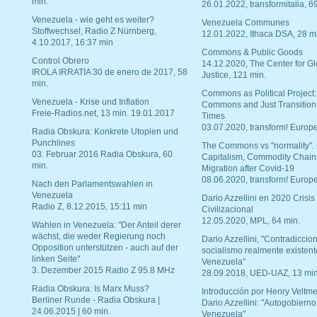
min.
26.01.2022, transformitalia, 6
Venezuela - wie geht es weiter?
Venezuela Communes
Stoffwechsel, Radio Z Nürnberg,
12.01.2022, Ithaca DSA, 28 m
4.10.2017, 16:37 min
Commons & Public Goods
Control Obrero
14.12.2020, The Center for Gl
IROLA IRRATIA 30 de enero de 2017, 58
Justice, 121 min.
min.
Commons as Political Project:
Venezuela - Krise und Inflation
Commons and Just Transition
Freie-Radios.net, 13 min. 19.01.2017
Times
03.07.2020, transform! Europe
Radia Obskura: Konkrete Utopien und
Punchlines
The Commons vs "normality".
03. Februar 2016 Radia Obskura, 60
Capitalism, Commodity Chain
min.
Migration after Covid-19
08.06.2020, transform! Europe
Nach den Parlamentswahlen in
Venezuela
Dario Azzellini en 2020 Crisis
Radio Z, 8.12.2015, 15:11 min
Civilizacional
12.05.2020, MPL, 64 min.
Wahlen in Venezuela: "Der Anteil derer
wächst, die weder Regierung noch
Dario Azzellini, "Contradiccio
Opposition unterstützen - auch auf der
socialismo realmente existent
linken Seite"
Venezuela"
3. Dezember 2015 Radio Z 95.8 MHz
28.09.2018, UED-UAZ, 13 min
Radia Obskura: Is Marx Muss?
Introducción por Henry Veltme
Berliner Runde - Radia Obskura |
Dario Azzellini: "Autogobierno
24.06.2015 | 60 min.
Venezuela"