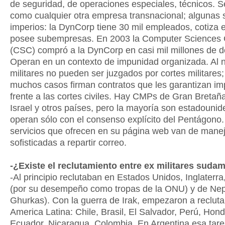
de seguridad, de operaciones especiales, técnicos. 
como cualquier otra empresa transnacional; algunas 
imperios: la DynCorp tiene 30 mil empleados, cotiza 
posee subempresas. En 2003 la Computer Sciences 
(CSC) compró a la DynCorp en casi mil millones de d
Operan en un contexto de impunidad organizada. Al 
militares no pueden ser juzgados por cortes militares;
muchos casos firman contratos que les garantizan i
frente a las cortes civiles. Hay CMPs de Gran Bretaña
Israel y otros países, pero la mayoría son estadouni
operan sólo con el consenso explícito del Pentágono.
servicios que ofrecen en su página web van de mane
sofisticadas a repartir correo.
-¿Existe el reclutamiento entre ex militares sud
-Al principio reclutaban en Estados Unidos, Inglaterra, 
(por su desempeño como tropas de la ONU) y de Nepa
Ghurkas). Con la guerra de Irak, empezaron a recluta
America Latina: Chile, Brasil, El Salvador, Perú, Hon
Ecuador, Nicaragua, Colombia. En Argentina esa tarea