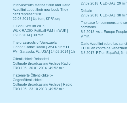
27.09.2018, UED-UAZ, 29 min
Interview with Marina Sitrin and Dario
Azzellini about their new book 'They
Debate
can't represent us!'
27.09.2018, UED-UAZ, 38 min
22.08.2014 | Upfront, KPFA.org
The case for commons and so
Fußball-WM im WUK
commons
WUK-RADIO: Fußball-WM im WUK |
8.6.2018, Asia-Europe People
16.06.2014 | 30 min
9 min.
The grassroots of Venezuela
Dario Azzellini sobre las san
Florida Caribe Radio | WSLR 96.5 LP
EEUU en contra de Venezuel
FM | Sarasota, FL, USA | 14.02.2014 | 1h
3.8.2017, RT en Español, 6 mi
Öffentlichkeit Reloaded
Culturale Broadcasting Archive|Radio
FRO 105 | 30.01.2014 | 49:52 min
Inszenierte Öffentlichkeit –
Gegenöffentlichkeit
Culturale Broadcasting Archive | Radio
FRO 105 | 23.10.2013 | 49:52 min