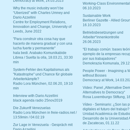
Democracy at Work, 14.03.2023
Working-Class Environmental
Why the music industry won’t be
06.10.2023
“Uberized” with Charles Umney and
Sustainable Work
Dario Azzellini
Berliner Gazette - Allied Grou
Centre for Employment Relations,
16.10.2023
Innovation and Change, University of
Leeds, June 2022
Betriebsbesetzungen und
Arbeiter*innenkontrolle
"Para construir otra cosa hay que
26.06.2023
hacerlo de manera gradual y con una
lucha fuerte y permanente"
"El trabajo común: bases teóri
hala bedi. Arabako Komunikabide
ejemplo de la empresas recu
Librea / Suelta la olla, 18.03.21, 33:30
por sus trabajadores"
min
Demokrazia Komunala, 29.12
System-Fehler des Kapitalismus als
People Power - Imagining a W
"Katastrophe" und Chance für globale
without Bosses
Arbeiterkämpfe?
Democracy at Work, 14.03.20
Radio Lora München, 02.06.20, 19:10
Video: Panel „Alternative Dem
min
Alternatives to Democracy“
Interview with Dario Azzellini
Rosa Luxemburgo Stiftung, 1
black agenda radio 25nov2019
Vídeo - Seminario: ¿Son las p
Die Zukunft Venezuelas
digitales el futuro del trabajo?
Radio Lora München in freie-radios.net /
Unidad Académica de Estudio
13:59min / 04.02.19
Desarrollo de la Universidad
de Zacatecas, 01.11.22
Zur Lage in Venezuela - Gespräch mit
Dario Azzellini