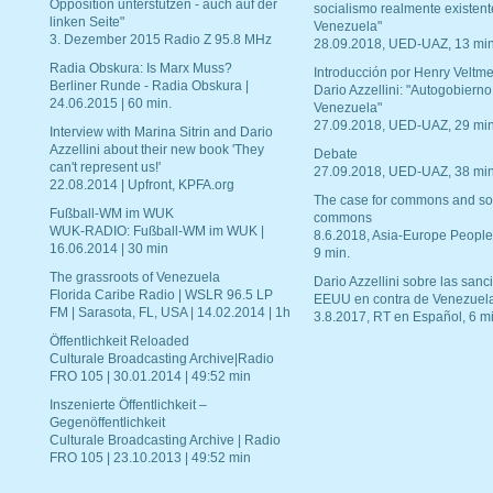
Opposition unterstützen - auch auf der
socialismo realmente existent
linken Seite"
Venezuela"
3. Dezember 2015 Radio Z 95.8 MHz
28.09.2018, UED-UAZ, 13 min
Radia Obskura: Is Marx Muss?
Introducción por Henry Veltme
Berliner Runde - Radia Obskura |
Dario Azzellini: "Autogobierno
24.06.2015 | 60 min.
Venezuela"
27.09.2018, UED-UAZ, 29 min
Interview with Marina Sitrin and Dario
Azzellini about their new book 'They
Debate
can't represent us!'
27.09.2018, UED-UAZ, 38 min
22.08.2014 | Upfront, KPFA.org
The case for commons and so
Fußball-WM im WUK
commons
WUK-RADIO: Fußball-WM im WUK |
8.6.2018, Asia-Europe People
16.06.2014 | 30 min
9 min.
The grassroots of Venezuela
Dario Azzellini sobre las san
Florida Caribe Radio | WSLR 96.5 LP
EEUU en contra de Venezuel
FM | Sarasota, FL, USA | 14.02.2014 | 1h
3.8.2017, RT en Español, 6 mi
Öffentlichkeit Reloaded
Culturale Broadcasting Archive|Radio
FRO 105 | 30.01.2014 | 49:52 min
Inszenierte Öffentlichkeit –
Gegenöffentlichkeit
Culturale Broadcasting Archive | Radio
FRO 105 | 23.10.2013 | 49:52 min