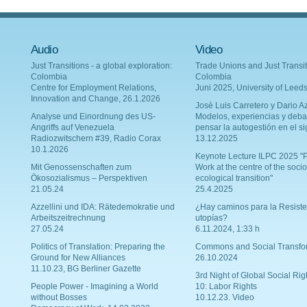
Audio
Video
Just Transitions - a global exploration:
Trade Unions and Just Transit
Colombia
Colombia
Centre for Employment Relations,
Juni 2025, University of Leed
Innovation and Change, 26.1.2026
Josè Luis Carretero y Dario Az
Analyse und Einordnung des US-
Modelos, experiencias y deba
Angriffs auf Venezuela
pensar la autogestión en el si
Radiozwitschern #39, Radio Corax
13.12.2025
10.1.2026
Keynote Lecture ILPC 2025 "P
Mit Genossenschaften zum
Work at the centre of the socio
Ökosozialismus – Perspektiven
ecological transition"
21.05.24
25.4.2025
Azzellini und IDA: Rätedemokratie und
¿Hay caminos para la Resiste
Arbeitszeitrechnung
utopías?
27.05.24
6.11.2024, 1:33 h
Politics of Translation: Preparing the
Commons and Social Transfo
Ground for New Alliances
26.10.2024
11.10.23, BG Berliner Gazette
3rd Night of Global Social Rig
People Power - Imagining a World
10: Labor Rights
without Bosses
10.12.23. Video