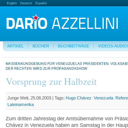
English
Deutsch
Español
ARTIKEL
BÜCHER
BUCHBEITRÄGE
VIDEOS-AUDIO
MASSENKUNDGEBUNG FÜR VENEUZUELAS PRÄSIDENTEN. VOLKSAB
DER RECHTEN WIRD ZUR PROPAGANDASHOW
Vorsprung zur Halbzeit
Junge Welt, 25.08.2003 |
Tags:
Hugo Chávez
Venezuela
Refer
Lateinamerika
Zum dritten Jahrestag der Amtsübernahme von Präsi
Chávez in Venezuela haben am Samstag in der Haup