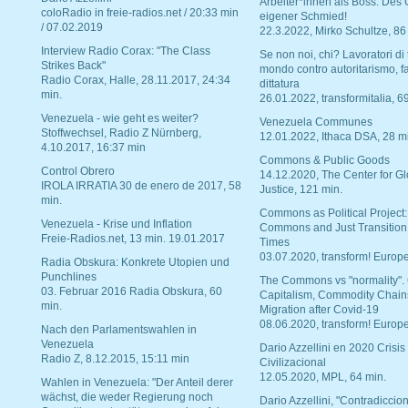
Arbeiter*innen als Boss. Des
coloRadio in freie-radios.net / 20:33 min
eigener Schmied!
/ 07.02.2019
22.3.2022, Mirko Schultze, 86
Interview Radio Corax: "The Class
Se non noi, chi? Lavoratori di t
Strikes Back"
mondo contro autoritarismo, f
Radio Corax, Halle, 28.11.2017, 24:34
dittatura
min.
26.01.2022, transformitalia, 6
Venezuela - wie geht es weiter?
Venezuela Communes
Stoffwechsel, Radio Z Nürnberg,
12.01.2022, Ithaca DSA, 28 m
4.10.2017, 16:37 min
Commons & Public Goods
Control Obrero
14.12.2020, The Center for Gl
IROLA IRRATIA 30 de enero de 2017, 58
Justice, 121 min.
min.
Commons as Political Project:
Venezuela - Krise und Inflation
Commons and Just Transition
Freie-Radios.net, 13 min. 19.01.2017
Times
03.07.2020, transform! Europe
Radia Obskura: Konkrete Utopien und
Punchlines
The Commons vs "normality".
03. Februar 2016 Radia Obskura, 60
Capitalism, Commodity Chain
min.
Migration after Covid-19
08.06.2020, transform! Europe
Nach den Parlamentswahlen in
Venezuela
Dario Azzellini en 2020 Crisis
Radio Z, 8.12.2015, 15:11 min
Civilizacional
12.05.2020, MPL, 64 min.
Wahlen in Venezuela: "Der Anteil derer
wächst, die weder Regierung noch
Dario Azzellini, "Contradiccio