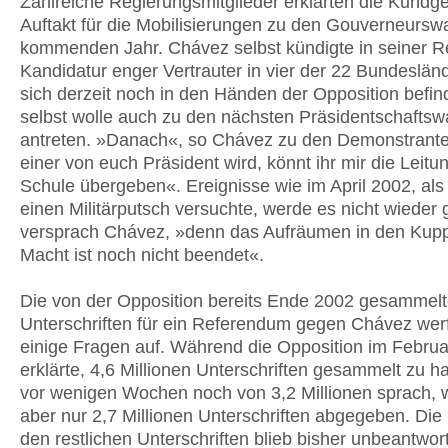
Zahlreiche Regierungsmitglieder erklärten die Kund
Auftakt für die Mobilisierungen zu den Gouverneursw
kommenden Jahr. Chávez selbst kündigte in seiner R
Kandidatur enger Vertrauter in vier der 22 Bundesländ
sich derzeit noch in den Händen der Opposition befin
selbst wolle auch zu den nächsten Präsidentschafts
antreten. »Danach«, so Chávez zu den Demonstrant
einer von euch Präsident wird, könnt ihr mir die Leitu
Schule übergeben«. Ereignisse wie im April 2002, als
einen Militärputsch versuchte, werde es nicht wieder
versprach Chávez, »denn das Aufräumen in den Kupp
Macht ist noch nicht beendet«.
Die von der Opposition bereits Ende 2002 gesammel
Unterschriften für ein Referendum gegen Chávez wer
einige Fragen auf. Während die Opposition im Febru
erklärte, 4,6 Millionen Unterschriften gesammelt zu 
vor wenigen Wochen noch von 3,2 Millionen sprach,
aber nur 2,7 Millionen Unterschriften abgegeben. Die
den restlichen Unterschriften blieb bisher unbeantwort