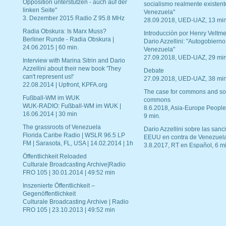
Opposition unterstützen - auch auf der
socialismo realmente existent
linken Seite"
Venezuela"
3. Dezember 2015 Radio Z 95.8 MHz
28.09.2018, UED-UAZ, 13 min
Radia Obskura: Is Marx Muss?
Introducción por Henry Veltme
Berliner Runde - Radia Obskura |
Dario Azzellini: "Autogobierno
24.06.2015 | 60 min.
Venezuela"
27.09.2018, UED-UAZ, 29 min
Interview with Marina Sitrin and Dario
Azzellini about their new book 'They
Debate
can't represent us!'
27.09.2018, UED-UAZ, 38 min
22.08.2014 | Upfront, KPFA.org
The case for commons and so
Fußball-WM im WUK
commons
WUK-RADIO: Fußball-WM im WUK |
8.6.2018, Asia-Europe People
16.06.2014 | 30 min
9 min.
The grassroots of Venezuela
Dario Azzellini sobre las san
Florida Caribe Radio | WSLR 96.5 LP
EEUU en contra de Venezuel
FM | Sarasota, FL, USA | 14.02.2014 | 1h
3.8.2017, RT en Español, 6 mi
Öffentlichkeit Reloaded
Culturale Broadcasting Archive|Radio
FRO 105 | 30.01.2014 | 49:52 min
Inszenierte Öffentlichkeit –
Gegenöffentlichkeit
Culturale Broadcasting Archive | Radio
FRO 105 | 23.10.2013 | 49:52 min