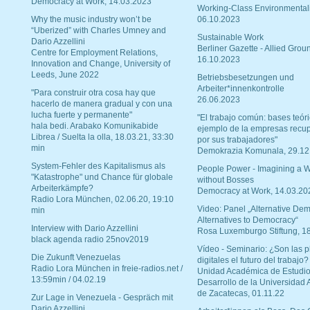
Democracy at Work, 14.03.2023
Working-Class Environmental
Why the music industry won’t be
06.10.2023
“Uberized” with Charles Umney and
Sustainable Work
Dario Azzellini
Berliner Gazette - Allied Grou
Centre for Employment Relations,
16.10.2023
Innovation and Change, University of
Leeds, June 2022
Betriebsbesetzungen und
Arbeiter*innenkontrolle
"Para construir otra cosa hay que
26.06.2023
hacerlo de manera gradual y con una
lucha fuerte y permanente"
"El trabajo común: bases teóri
hala bedi. Arabako Komunikabide
ejemplo de la empresas recu
Librea / Suelta la olla, 18.03.21, 33:30
por sus trabajadores"
min
Demokrazia Komunala, 29.12
System-Fehler des Kapitalismus als
People Power - Imagining a W
"Katastrophe" und Chance für globale
without Bosses
Arbeiterkämpfe?
Democracy at Work, 14.03.20
Radio Lora München, 02.06.20, 19:10
Video: Panel „Alternative Dem
min
Alternatives to Democracy“
Interview with Dario Azzellini
Rosa Luxemburgo Stiftung, 1
black agenda radio 25nov2019
Vídeo - Seminario: ¿Son las p
Die Zukunft Venezuelas
digitales el futuro del trabajo?
Radio Lora München in freie-radios.net /
Unidad Académica de Estudio
13:59min / 04.02.19
Desarrollo de la Universidad
de Zacatecas, 01.11.22
Zur Lage in Venezuela - Gespräch mit
Dario Azzellini