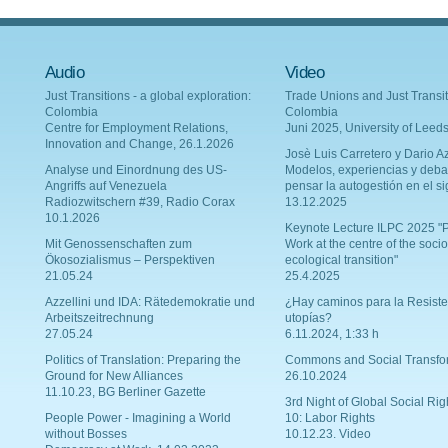
Audio
Video
Just Transitions - a global exploration:
Trade Unions and Just Transit
Colombia
Colombia
Centre for Employment Relations,
Juni 2025, University of Leed
Innovation and Change, 26.1.2026
Josè Luis Carretero y Dario Az
Analyse und Einordnung des US-
Modelos, experiencias y deba
Angriffs auf Venezuela
pensar la autogestión en el si
Radiozwitschern #39, Radio Corax
13.12.2025
10.1.2026
Keynote Lecture ILPC 2025 "P
Mit Genossenschaften zum
Work at the centre of the socio
Ökosozialismus – Perspektiven
ecological transition"
21.05.24
25.4.2025
Azzellini und IDA: Rätedemokratie und
¿Hay caminos para la Resiste
Arbeitszeitrechnung
utopías?
27.05.24
6.11.2024, 1:33 h
Politics of Translation: Preparing the
Commons and Social Transfo
Ground for New Alliances
26.10.2024
11.10.23, BG Berliner Gazette
3rd Night of Global Social Rig
People Power - Imagining a World
10: Labor Rights
without Bosses
10.12.23. Video