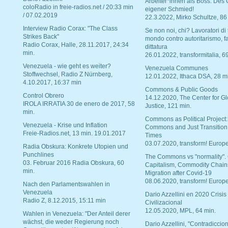
Arbeiter*innen als Boss. Des
coloRadio in freie-radios.net / 20:33 min
eigener Schmied!
/ 07.02.2019
22.3.2022, Mirko Schultze, 86
Interview Radio Corax: "The Class
Se non noi, chi? Lavoratori di t
Strikes Back"
mondo contro autoritarismo, f
Radio Corax, Halle, 28.11.2017, 24:34
dittatura
min.
26.01.2022, transformitalia, 6
Venezuela - wie geht es weiter?
Venezuela Communes
Stoffwechsel, Radio Z Nürnberg,
12.01.2022, Ithaca DSA, 28 m
4.10.2017, 16:37 min
Commons & Public Goods
Control Obrero
14.12.2020, The Center for Gl
IROLA IRRATIA 30 de enero de 2017, 58
Justice, 121 min.
min.
Commons as Political Project:
Venezuela - Krise und Inflation
Commons and Just Transition
Freie-Radios.net, 13 min. 19.01.2017
Times
03.07.2020, transform! Europe
Radia Obskura: Konkrete Utopien und
Punchlines
The Commons vs "normality".
03. Februar 2016 Radia Obskura, 60
Capitalism, Commodity Chain
min.
Migration after Covid-19
08.06.2020, transform! Europe
Nach den Parlamentswahlen in
Venezuela
Dario Azzellini en 2020 Crisis
Radio Z, 8.12.2015, 15:11 min
Civilizacional
12.05.2020, MPL, 64 min.
Wahlen in Venezuela: "Der Anteil derer
wächst, die weder Regierung noch
Dario Azzellini, "Contradiccio