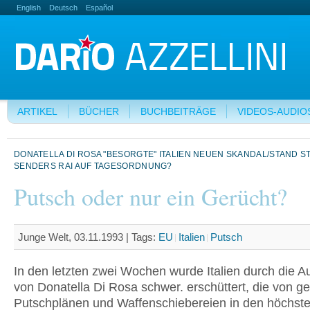
English
Deutsch
Español
ARTIKEL
BÜCHER
BUCHBEITRÄGE
VIDEOS-AUDIO
DONATELLA DI ROSA "BESORGTE" ITALIEN NEUEN SKANDAL/STAND S
SENDERS RAI AUF TAGESORDNUNG?
Putsch oder nur ein Gerücht?
Junge Welt, 03.11.1993 |
Tags:
EU
Italien
Putsch
In den letzten zwei Wochen wurde Italien durch die 
von Donatella Di Rosa schwer. erschüttert, die von 
Putschplänen und Waffenschiebereien in den höchste