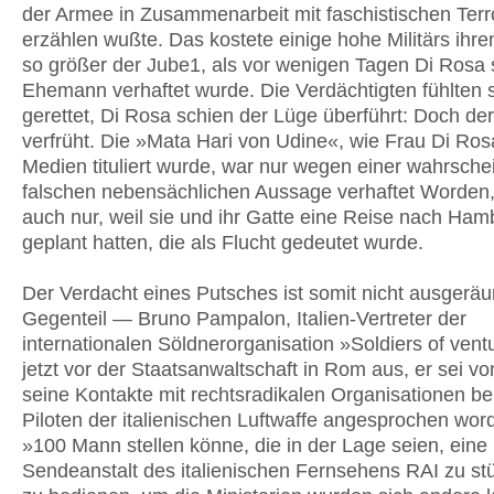
der Armee in Zusammenarbeit mit faschistischen Terr
erzählen wußte. Das kostete einige hohe Militärs ihr
so größer der Jube1, als vor wenigen Tagen Di Rosa
Ehemann verhaftet wurde. Die Verdächtigten fühlten 
gerettet, Di Rosa schien der Lüge überführt: Doch de
verfrüht. Die »Mata Hari von Udine«, wie Frau Di Ros
Medien tituliert wurde, war nur wegen einer wahrschei
falschen nebensächlichen Aussage verhaftet Worden,
auch nur, weil sie und ihr Gatte eine Reise nach Ham
geplant hatten, die als Flucht gedeutet wurde.
Der Verdacht eines Putsches ist somit nicht ausgeräu
Gegenteil — Bruno Pampalon, Italien-Vertreter der
internationalen Söldnerorganisation »Soldiers of vent
jetzt vor der Staatsanwaltschaft in Rom aus, er sei vo
seine Kontakte mit rechtsradikalen Organisationen b
Piloten der italienischen Luftwaffe angesprochen wor
»100 Mann stellen könne, die in der Lage seien, eine
Sendeanstalt des italienischen Fernsehens RAI zu s