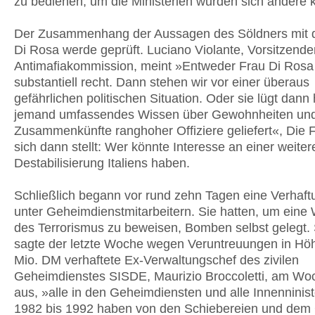
zu bedienen, um die Ministerien wurden sich andere
Der Zusammenhang der Aussagen des Söldners mit 
Di Rosa werde geprüft. Luciano Violante, Vorsitzende
Antimafiakommission, meint »Entweder Frau Di Rosa
substantiell recht. Dann stehen wir vor einer überaus
gefährlichen politischen Situation. Oder sie lügt dann 
jemand umfassendes Wissen über Gewohnheiten un
Zusammenkünfte ranghoher Offiziere geliefert«, Die F
sich dann stellt: Wer könnte Interesse an einer weiter
Destabilisierung Italiens haben.
Schließlich begann vor rund zehn Tagen eine Verhaft
unter Geheimdienstmitarbeitern. Sie hatten, um eine
des Terrorismus zu beweisen, Bomben selbst gelegt. 
sagte der letzte Woche wegen Veruntreuungen in Hö
Mio. DM verhaftete Ex-Verwaltungschef des zivilen
Geheimdienstes SISDE, Maurizio Broccoletti, am W
aus, »alle in den Geheimdiensten und alle Innenninis
1982 bis 1992 haben von den Schiebereien und dem