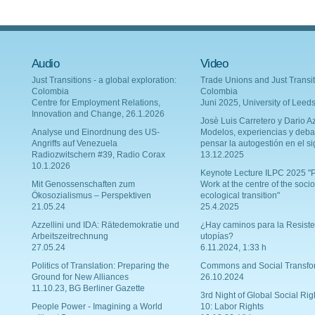
Audio
Video
Just Transitions - a global exploration:
Trade Unions and Just Transit
Colombia
Colombia
Centre for Employment Relations,
Juni 2025, University of Leed
Innovation and Change, 26.1.2026
Josè Luis Carretero y Dario Az
Analyse und Einordnung des US-
Modelos, experiencias y deba
Angriffs auf Venezuela
pensar la autogestión en el si
Radiozwitschern #39, Radio Corax
13.12.2025
10.1.2026
Keynote Lecture ILPC 2025 "P
Mit Genossenschaften zum
Work at the centre of the socio
Ökosozialismus – Perspektiven
ecological transition"
21.05.24
25.4.2025
Azzellini und IDA: Rätedemokratie und
¿Hay caminos para la Resiste
Arbeitszeitrechnung
utopías?
27.05.24
6.11.2024, 1:33 h
Politics of Translation: Preparing the
Commons and Social Transfo
Ground for New Alliances
26.10.2024
11.10.23, BG Berliner Gazette
3rd Night of Global Social Rig
People Power - Imagining a World
10: Labor Rights