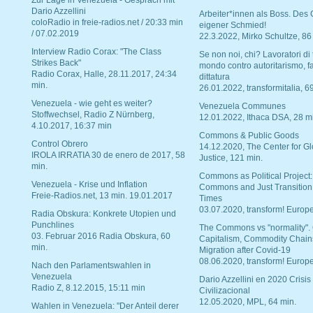
Zur Lage in Venezuela - Gespräch mit
Dario Azzellini
Arbeiter*innen als Boss. Des
coloRadio in freie-radios.net / 20:33 min
eigener Schmied!
/ 07.02.2019
22.3.2022, Mirko Schultze, 86
Interview Radio Corax: "The Class
Se non noi, chi? Lavoratori di t
Strikes Back"
mondo contro autoritarismo, f
Radio Corax, Halle, 28.11.2017, 24:34
dittatura
min.
26.01.2022, transformitalia, 6
Venezuela - wie geht es weiter?
Venezuela Communes
Stoffwechsel, Radio Z Nürnberg,
12.01.2022, Ithaca DSA, 28 m
4.10.2017, 16:37 min
Commons & Public Goods
Control Obrero
14.12.2020, The Center for Gl
IROLA IRRATIA 30 de enero de 2017, 58
Justice, 121 min.
min.
Commons as Political Project:
Venezuela - Krise und Inflation
Commons and Just Transition
Freie-Radios.net, 13 min. 19.01.2017
Times
03.07.2020, transform! Europe
Radia Obskura: Konkrete Utopien und
Punchlines
The Commons vs "normality".
03. Februar 2016 Radia Obskura, 60
Capitalism, Commodity Chain
min.
Migration after Covid-19
08.06.2020, transform! Europe
Nach den Parlamentswahlen in
Venezuela
Dario Azzellini en 2020 Crisis
Radio Z, 8.12.2015, 15:11 min
Civilizacional
12.05.2020, MPL, 64 min.
Wahlen in Venezuela: "Der Anteil derer