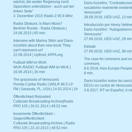
wächst, die weder Regierung noch
Dario Azzellini, "Contradiccio
Opposition unterstützen - auch auf der
socialismo realmente existent
linken Seite"
Venezuela"
3. Dezember 2015 Radio Z 95.8 MHz
28.09.2018, UED-UAZ, 13 min
Radia Obskura: Is Marx Muss?
Introducción por Henry Veltme
Berliner Runde - Radia Obskura |
Dario Azzellini: "Autogobierno
24.06.2015 | 60 min.
Venezuela"
27.09.2018, UED-UAZ, 29 min
Interview with Marina Sitrin and Dario
Azzellini about their new book 'They
Debate
can't represent us!'
27.09.2018, UED-UAZ, 38 min
22.08.2014 | Upfront, KPFA.org
The case for commons and so
Fußball-WM im WUK
commons
WUK-RADIO: Fußball-WM im WUK |
8.6.2018, Asia-Europe People
16.06.2014 | 30 min
9 min.
The grassroots of Venezuela
Dario Azzellini sobre las san
Florida Caribe Radio | WSLR 96.5 LP
EEUU en contra de Venezuel
FM | Sarasota, FL, USA | 14.02.2014 | 1h
3.8.2017, RT en Español, 6 mi
Öffentlichkeit Reloaded
Culturale Broadcasting Archive|Radio
FRO 105 | 30.01.2014 | 49:52 min
Inszenierte Öffentlichkeit –
Gegenöffentlichkeit
Culturale Broadcasting Archive | Radio
FRO 105 | 23.10.2013 | 49:52 min