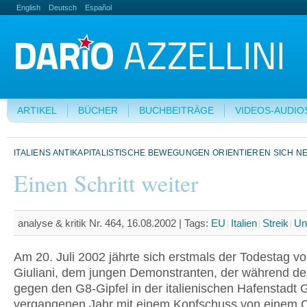
English
Deutsch
Español
ARTIKEL
BÜCHER
BUCHBEITRÄGE
VIDEOS-AUDIO
ITALIENS ANTIKAPITALISTISCHE BEWEGUNGEN ORIENTIEREN SICH N
Einen Schritt weiter
analyse & kritik Nr. 464, 16.08.2002 |
Tags:
EU
Italien
Streik
Un
Am 20. Juli 2002 jährte sich erstmals der Todestag v
Giuliani, dem jungen Demonstranten, der während de
gegen den G8-Gipfel in der italienischen Hafenstadt
vergangenen Jahr mit einem Kopfschuss von einem C