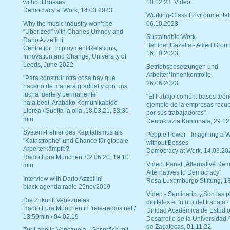
without Bosses
10.12.23. Video
Democracy at Work, 14.03.2023
Working-Class Environmental
Why the music industry won’t be
06.10.2023
“Uberized” with Charles Umney and
Sustainable Work
Dario Azzellini
Berliner Gazette - Allied Grou
Centre for Employment Relations,
16.10.2023
Innovation and Change, University of
Leeds, June 2022
Betriebsbesetzungen und
Arbeiter*innenkontrolle
"Para construir otra cosa hay que
26.06.2023
hacerlo de manera gradual y con una
lucha fuerte y permanente"
"El trabajo común: bases teóri
hala bedi. Arabako Komunikabide
ejemplo de la empresas recu
Librea / Suelta la olla, 18.03.21, 33:30
por sus trabajadores"
min
Demokrazia Komunala, 29.12
System-Fehler des Kapitalismus als
People Power - Imagining a W
"Katastrophe" und Chance für globale
without Bosses
Arbeiterkämpfe?
Democracy at Work, 14.03.20
Radio Lora München, 02.06.20, 19:10
Video: Panel „Alternative Dem
min
Alternatives to Democracy“
Interview with Dario Azzellini
Rosa Luxemburgo Stiftung, 1
black agenda radio 25nov2019
Vídeo - Seminario: ¿Son las p
Die Zukunft Venezuelas
digitales el futuro del trabajo?
Radio Lora München in freie-radios.net /
Unidad Académica de Estudio
13:59min / 04.02.19
Desarrollo de la Universidad
de Zacatecas, 01.11.22