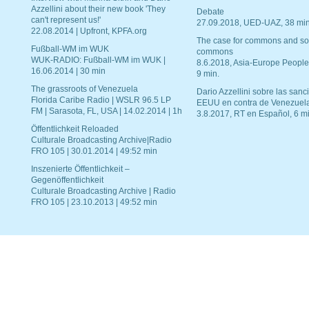
Azzellini about their new book 'They
Debate
can't represent us!'
27.09.2018, UED-UAZ, 38 min
22.08.2014 | Upfront, KPFA.org
The case for commons and so
Fußball-WM im WUK
commons
WUK-RADIO: Fußball-WM im WUK |
8.6.2018, Asia-Europe People
16.06.2014 | 30 min
9 min.
The grassroots of Venezuela
Dario Azzellini sobre las san
Florida Caribe Radio | WSLR 96.5 LP
EEUU en contra de Venezuel
FM | Sarasota, FL, USA | 14.02.2014 | 1h
3.8.2017, RT en Español, 6 mi
Öffentlichkeit Reloaded
Culturale Broadcasting Archive|Radio
FRO 105 | 30.01.2014 | 49:52 min
Inszenierte Öffentlichkeit –
Gegenöffentlichkeit
Culturale Broadcasting Archive | Radio
FRO 105 | 23.10.2013 | 49:52 min