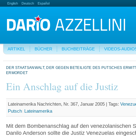
English
Deutsch
Español
ARTIKEL
BÜCHER
BUCHBEITRÄGE
VIDEOS-AUDIO
DER STAATSANWALT, DER GEGEN BETEILIGTE DES PUTSCHES ERMIT
ERMORDET
Ein Anschlag auf die Justiz
Lateinamerika Nachrichten, Nr. 367, Januar 2005 |
Tags:
Venezu
Putsch
Lateinamerika
Mit dem Bombenanschlag auf den venezolanischen S
Danilo Anderson sollte die Justiz Venezuelas eingesc