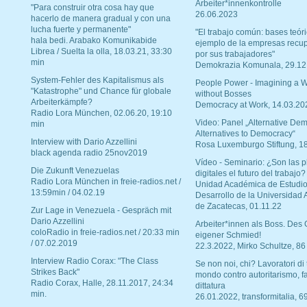
Arbeiter*innenkontrolle
"Para construir otra cosa hay que
26.06.2023
hacerlo de manera gradual y con una
lucha fuerte y permanente"
"El trabajo común: bases teóri
hala bedi. Arabako Komunikabide
ejemplo de la empresas recu
Librea / Suelta la olla, 18.03.21, 33:30
por sus trabajadores"
min
Demokrazia Komunala, 29.12
System-Fehler des Kapitalismus als
People Power - Imagining a W
"Katastrophe" und Chance für globale
without Bosses
Arbeiterkämpfe?
Democracy at Work, 14.03.20
Radio Lora München, 02.06.20, 19:10
Video: Panel „Alternative Dem
min
Alternatives to Democracy“
Interview with Dario Azzellini
Rosa Luxemburgo Stiftung, 1
black agenda radio 25nov2019
Vídeo - Seminario: ¿Son las p
Die Zukunft Venezuelas
digitales el futuro del trabajo?
Radio Lora München in freie-radios.net /
Unidad Académica de Estudio
13:59min / 04.02.19
Desarrollo de la Universidad
de Zacatecas, 01.11.22
Zur Lage in Venezuela - Gespräch mit
Dario Azzellini
Arbeiter*innen als Boss. Des
coloRadio in freie-radios.net / 20:33 min
eigener Schmied!
/ 07.02.2019
22.3.2022, Mirko Schultze, 86
Interview Radio Corax: "The Class
Se non noi, chi? Lavoratori di t
Strikes Back"
mondo contro autoritarismo, f
Radio Corax, Halle, 28.11.2017, 24:34
dittatura
min.
26.01.2022, transformitalia, 6