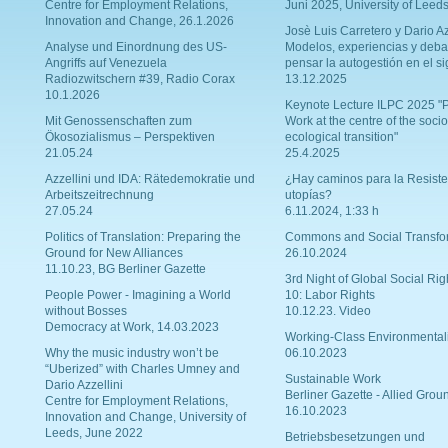
Centre for Employment Relations,
Juni 2025, University of Leed
Innovation and Change, 26.1.2026
Josè Luis Carretero y Dario Az
Analyse und Einordnung des US-
Modelos, experiencias y deba
Angriffs auf Venezuela
pensar la autogestión en el si
Radiozwitschern #39, Radio Corax
13.12.2025
10.1.2026
Keynote Lecture ILPC 2025 "P
Mit Genossenschaften zum
Work at the centre of the socio
Ökosozialismus – Perspektiven
ecological transition"
21.05.24
25.4.2025
Azzellini und IDA: Rätedemokratie und
¿Hay caminos para la Resiste
Arbeitszeitrechnung
utopías?
27.05.24
6.11.2024, 1:33 h
Politics of Translation: Preparing the
Commons and Social Transfo
Ground for New Alliances
26.10.2024
11.10.23, BG Berliner Gazette
3rd Night of Global Social Rig
People Power - Imagining a World
10: Labor Rights
without Bosses
10.12.23. Video
Democracy at Work, 14.03.2023
Working-Class Environmental
Why the music industry won’t be
06.10.2023
“Uberized” with Charles Umney and
Sustainable Work
Dario Azzellini
Berliner Gazette - Allied Grou
Centre for Employment Relations,
16.10.2023
Innovation and Change, University of
Leeds, June 2022
Betriebsbesetzungen und