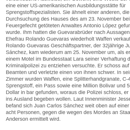
eine einer US-amerikanischen Ausbildungsstätte für
Sprengstoffspezialisten. Sie ähnelt einer anderen, die
Durchsuchung des Hauses des am 23. November bei
Feuergefecht getöteten Anwaltes Antonio López gefu
wurde. Ihm hatten die Guevarabrüder nach Aussagen
Ehefrau Rolando Guevaras wiederholt Waffen verkauf
Rolando Guevaras Geschäftspartner, der 32jährige J
Sánchez, kam wiederum am 25. November um, als er 
einem Motel im Bundesstaat Lara seiner Verhaftung d
Kriminalpolizei zu entziehen versuchte. Er schoss auf
Beamten und verletzte einen von ihnen schwer. In se
Zimmer wurden Waffen, eine Splitterhandgranate, C-
Sprengstoff, ein Pass sowie eine Million Bolivar und
Dollar in bar gefunden, woraus die Polizei schloss, er
ins Ausland begeben wollen. Laut Innenminister Jes
befand sich Juan Carlos Sánchez weit oben auf einer 
acht Personen, gegen die wegen des Mordes an Staa
Anderson ermittelt wird.