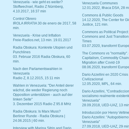
Venezuela - wie geht es weiter?
Venezuela Communes
Stoffwechsel, Radio Z Nürnberg,
12.01.2022, Ithaca DSA, 28 m
4.10.2017, 16:37 min
Commons & Public Goods
Control Obrero
14.12.2020, The Center for Gl
IROLA IRRATIA 30 de enero de 2017, 58
Justice, 121 min.
min.
Commons as Political Project:
Venezuela - Krise und Inflation
Commons and Just Transition
Freie-Radios.net, 13 min. 19.01.2017
Times
03.07.2020, transform! Europe
Radia Obskura: Konkrete Utopien und
Punchlines
The Commons vs "normality".
03. Februar 2016 Radia Obskura, 60
Capitalism, Commodity Chain
min.
Migration after Covid-19
08.06.2020, transform! Europe
Nach den Parlamentswahlen in
Venezuela
Dario Azzellini en 2020 Crisis
Radio Z, 8.12.2015, 15:11 min
Civilizacional
12.05.2020, MPL, 64 min.
Wahlen in Venezuela: "Der Anteil derer
wächst, die weder Regierung noch
Dario Azzellini, "Contradiccio
Opposition unterstützen - auch auf der
socialismo realmente existent
linken Seite"
Venezuela"
3. Dezember 2015 Radio Z 95.8 MHz
28.09.2018, UED-UAZ, 13 min
Radia Obskura: Is Marx Muss?
Introducción por Henry Veltme
Berliner Runde - Radia Obskura |
Dario Azzellini: "Autogobierno
24.06.2015 | 60 min.
Venezuela"
27.09.2018, UED-UAZ, 29 min
Interview with Marina Sitrin and Dario