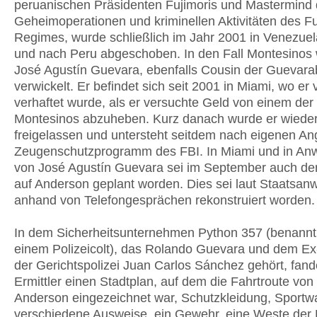
peruanischen Präsidenten Fujimoris und Mastermind 
Geheimoperationen und kriminellen Aktivitäten des Fu
Regimes, wurde schließlich im Jahr 2001 in Venezuel
und nach Peru abgeschoben. In den Fall Montesinos
José Agustín Guevara, ebenfalls Cousin der Guevara
verwickelt. Er befindet sich seit 2001 in Miami, wo er
verhaftet wurde, als er versuchte Geld von einem der
Montesinos abzuheben. Kurz danach wurde er wiede
freigelassen und untersteht seitdem nach eigenen 
Zeugenschutzprogramm des FBI. In Miami und in An
von José Agustín Guevara sei im September auch de
auf Anderson geplant worden. Dies sei laut Staatsanw
anhand von Telefongesprächen rekonstruiert worden.
In dem Sicherheitsunternehmen Python 357 (benannt
einem Polizeicolt), das Rolando Guevara und dem Ex-
der Gerichtspolizei Juan Carlos Sánchez gehört, fand
Ermittler einen Stadtplan, auf dem die Fahrtroute von
Anderson eingezeichnet war, Schutzkleidung, Sportwa
verschiedene Ausweise, ein Gewehr, eine Weste der 