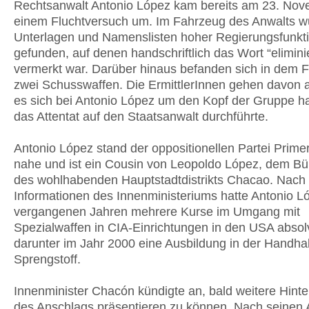
Rechtsanwalt Antonio López kam bereits am 23. Nov
einem Fluchtversuch um. Im Fahrzeug des Anwalts 
Unterlagen und Namenslisten hoher Regierungsfunkt
gefunden, auf denen handschriftlich das Wort “elimini
vermerkt war. Darüber hinaus befanden sich in dem 
zwei Schusswaffen. Die ErmittlerInnen gehen davon 
es sich bei Antonio López um den Kopf der Gruppe ha
das Attentat auf den Staatsanwalt durchführte.
Antonio López stand der oppositionellen Partei Primer
nahe und ist ein Cousin von Leopoldo López, dem Bü
des wohlhabenden Hauptstadtdistrikts Chacao. Nach
Informationen des Innenministeriums hatte Antonio L
vergangenen Jahren mehrere Kurse im Umgang mit
Spezialwaffen in CIA-Einrichtungen in den USA absolv
darunter im Jahr 2000 eine Ausbildung in der Handh
Sprengstoff.
Innenminister Chacón kündigte an, bald weitere Hint
des Anschlags präsentieren zu können. Nach seinen