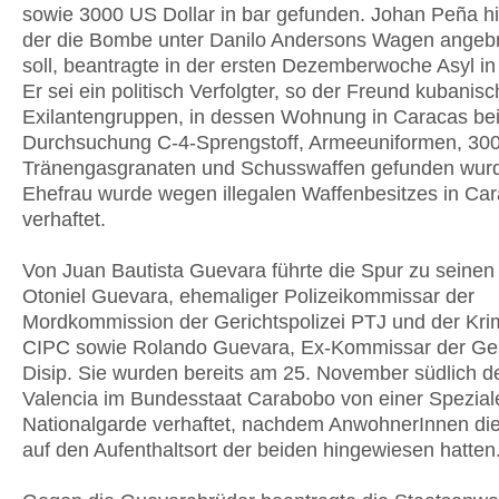
sowie 3000 US Dollar in bar gefunden. Johan Peña h
der die Bombe unter Danilo Andersons Wagen angeb
soll, beantragte in der ersten Dezemberwoche Asyl i
Er sei ein politisch Verfolgter, so der Freund kubanisc
Exilantengruppen, in dessen Wohnung in Caracas bei
Durchsuchung C-4-Sprengstoff, Armeeuniformen, 30
Tränengasgranaten und Schusswaffen gefunden wurd
Ehefrau wurde wegen illegalen Waffenbesitzes in Ca
verhaftet.
Von Juan Bautista Guevara führte die Spur zu seinen
Otoniel Guevara, ehemaliger Polizeikommissar der
Mordkommission der Gerichtspolizei PTJ und der Krim
CIPC sowie Rolando Guevara, Ex-Kommissar der Geh
Disip. Sie wurden bereits am 25. November südlich d
Valencia im Bundesstaat Carabobo von einer Speziale
Nationalgarde verhaftet, nachdem AnwohnerInnen di
auf den Aufenthaltsort der beiden hingewiesen hatten