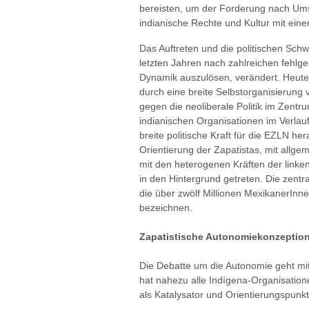
bereisten, um der Forderung nach Um
indianische Rechte und Kultur mit ein
Das Auftreten und die politischen Sch
letzten Jahren nach zahlreichen fehl
Dynamik auszulösen, verändert. Heute
durch eine breite Selbstorganisierun
gegen die neoliberale Politik im Zentr
indianischen Organisationen im Verlauf 
breite politische Kraft für die EZLN he
Orientierung der Zapatistas, mit allg
mit den heterogenen Kräften der linke
in den Hintergrund getreten. Die zentr
die über zwölf Millionen MexikanerInnen
bezeichnen.
Zapatistische Autonomiekonzeptio
Die Debatte um die Autonomie geht mit
hat nahezu alle Indígena-Organisatione
als Katalysator und Orientierungspunkt