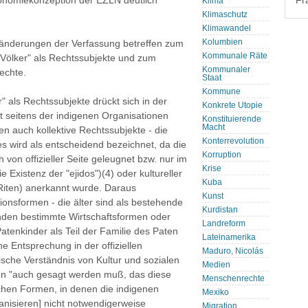
tonomiekonzeption der EZLN deutlich
Fr
Klima
Klimaschutz
Klimawandel
Kolumbien
ränderungen der Verfassung betreffen zum
Kommunale Räte
 Völker" als Rechtssubjekte und zum
Kommunaler
echte.
Staat
Kommune
 als Rechtssubjekte drückt sich in der
Konkrete Utopie
 seitens der indigenen Organisationen
Konstituierende
Macht
en auch kollektive Rechtssubjekte - die
Konterrevolution
s wird als entscheidend bezeichnet, da die
Korruption
h von offizieller Seite geleugnet bzw. nur im
Krise
 Existenz der "ejidos")(4) oder kultureller
Kuba
 Riten) anerkannt wurde. Daraus
Kunst
ionsformen - die älter sind als bestehende
Kurdistan
inden bestimmte Wirtschaftsformen oder
Landreform
Patenkinder als Teil der Familie des Paten
Lateinamerika
 Entsprechung in der offiziellen
Maduro, Nicolás
ische Verständnis von Kultur und sozialen
Medien
en "auch gesagt werden muß, das diese
Menschenrechte
ischen Formen, in denen die indigenen
Mexiko
ganisieren] nicht notwendigerweise
Migration