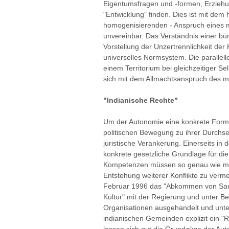
Eigentumsfragen und -formen, Erzieh
"Entwicklung" finden. Dies ist mit dem
homogenisierenden - Anspruch eines 
unvereinbar. Das Verständnis einer bür
Vorstellung der Unzertrennlichkeit der 
universelles Normsystem. Die parallel
einem Territorium bei gleichzeitiger 
sich mit dem Allmachtsanspruch des m
"Indianische Rechte"
Um der Autonomie eine konkrete Form 
politischen Bewegung zu ihrer Durchs
juristische Verankerung. Einerseits in 
konkrete gesetzliche Grundlage für di
Kompetenzen müssen so genau wie mög
Entstehung weiterer Konflikte zu verm
Februar 1996 das "Abkommen von San 
Kultur" mit der Regierung und unter Be
Organisationen ausgehandelt und unt
indianischen Gemeinden explizit ein "