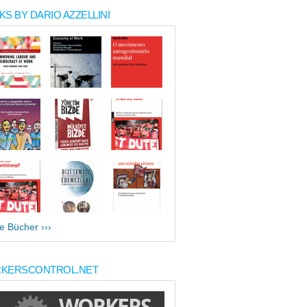
S BY DARIO AZZELLINI
le Bücher ›››
KERSCONTROL.NET