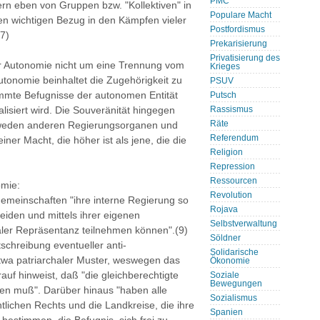
PMC
ern eben von Gruppen bzw. "Kollektiven" in
Populare Macht
 wichtigen Bezug in den Kämpfen vieler
Postfordismus
(7)
Prekarisierung
Privatisierung des
er Autonomie nicht um eine Trennung vom
Krieges
utonomie beinhaltet die Zugehörigkeit zu
PSUV
mmte Befugnisse der autonomen Entität
Putsch
isiert wird. Die Souveränität hingegen
Rassismus
Räte
edweden anderen Regierungsorganen und
Referendum
ner Macht, die höher ist als jene, die die
Religion
Repression
Ressourcen
mie:
Revolution
Gemeinschaften "ihre interne Regierung so
Rojava
eiden und mittels ihrer eigenen
Selbstverwaltung
er Repräsentanz teilnehmen können".(9)
Söldner
schreibung eventueller anti-
Solidarische
etwa patriarchaler Muster, weswegen das
Ökonomie
uf hinweist, daß "die gleichberechtigte
Soziale
Bewegungen
den muß". Darüber hinaus "haben alle
Sozialismus
tlichen Rechts und die Landkreise, die ihre
Spanien