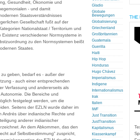
ung, Gesundheit, Ökonomie und
Gladio
 hegemonialen - und damit
Globale
modernen Staatsverständnisses
Bewegungen
THE 
gerlichen Gesellschaft fußt auf der
Globalisierung
Griechenland
Kategorien Nationalstaat / Territorium und
Großbritannien
le Existenz verschiedener Normsysteme in
Guatemala
Selbstzuordnung zu den Normsystemen beißt
Guerilla
odernen Staates.
Haiti
Hip Hop
Honduras
Hugo Chávez
zu geben, bedarf es - außer der
Imperialismus
etzung - auch einer entsprechenden
Indigene
der Verfassung und andererseits als
Internationalismus
e Autonomie. Die Bereiche und
Irak
lich festgelegt werden, um die
Italien
eiden. Seitens der EZLN wurde daher im
IWF
Andrés über indianische Rechte und
Just Transition
teiligung anderer indianischer
JustTransition
erzeichnet. An dem Abkommen, das den
Te
Kapitalismus
Recht auf Selbstbestimmung" zuspricht,
Sp
Klassenkampf