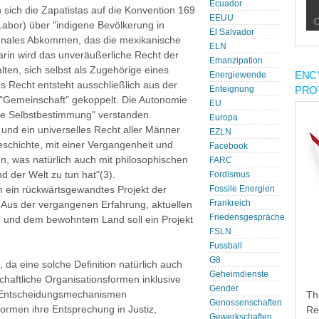
Ecuador
 sich die Zapatistas auf die Konvention 169
EEUU
 Labor) über "indigene Bevölkerung in
El Salvador
ionales Abkommen, das die mexikanische
ELN
rin wird das unveräußerliche Recht der
Emanzipation
lten, sich selbst als Zugehörige eines
ENC
Energiewende
es Recht entsteht ausschließlich aus der
PRO
Enteignung
 "Gemeinschaft" gekoppelt. Die Autonomie
EU
eie Selbstbestimmung" verstanden.
Europa
und ein universelles Recht aller Männer
EZLN
Geschichte, mit einer Vergangenheit und
Facebook
, was natürlich auch mit philosophischen
FARC
 der Welt zu tun hat"(3).
Fordismus
 um ein rückwärtsgewandtes Projekt der
Fossile Energien
Frankreich
. Aus der vergangenen Erfahrung, aktuellen
Friedensgespräche
 und dem bewohntem Land soll ein Projekt
FSLN
Fussball
G8
, da eine solche Definition natürlich auch
Geheimdienste
chaftliche Organisationsformen inklusive
Gender
d Entscheidungsmechanismen
Th
Genossenschaften
ormen ihre Entsprechung in Justiz,
Re
Gewerkschaften