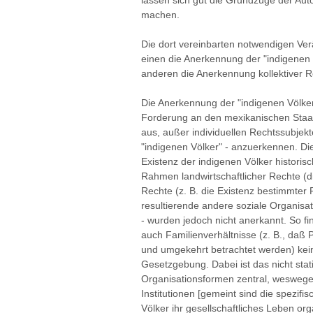
lassen sich gut die Grundzüge der Au
machen.
Die dort vereinbarten notwendigen Ve
einen die Anerkennung der "indigenen
anderen die Anerkennung kollektiver R
Die Anerkennung der "indigenen Völker"
Forderung an den mexikanischen Staat
aus, außer individuellen Rechtssubjekt
"indigenen Völker" - anzuerkennen. Die
Existenz der indigenen Völker historisc
Rahmen landwirtschaftlicher Rechte (die
Rechte (z. B. die Existenz bestimmter
resultierende andere soziale Organisat
- wurden jedoch nicht anerkannt. So f
auch Familienverhältnisse (z. B., daß 
und umgekehrt betrachtet werden) keine
Gesetzgebung. Dabei ist das nicht stat
Organisationsformen zentral, wesweg
Institutionen [gemeint sind die spezif
Völker ihr gesellschaftliches Leben or