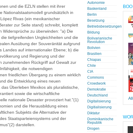
Autonomie
BOOK
nen und die EZLN stellen mit ihrer
Baskenland
 Nationalstaatsmodell grundsätzlich in
Berlin
o López Rivas (ein mexikanischer
Besetzung
Berater zur Seite stand) schreibt, komplett
Betriebsbesetzungen
n Widersprüche zu überwinden: "a) Die
Bildung
 die tiefgreifenden Ungleichheiten und die
Bolivarianische
Revolution
 realen Ausübung der Souveränität aufgrund
Bolivien
 Landes auf internationaler Ebene; b) die
Brasilien
Bevölkerung und Regierung und der
Chiapas
 zunehmenden Rückgriff auf Gewalt zur
Chile
 Unfähigkeit, die notwendigen
CIA
en friedlichen Übergang zu einem wirklich
Commons
und die Entwicklung eines neuen
Crowdwork
 das Überleben Mexikos als pluralistische,
Demokratie
ntiert sowie die wirtschaftliche
Deutschland
Al
elle nationale Desaster provoziert hat."(1)
Digitalisierung
onomien und die Herausbildung eines
Digitialisierung
ftlichen Subjekts die Alternative der
Diktatur
WOR
 des Staatsparteiensystems und der
Dominikanische
Republik
smus"(2) darstellen.
Drogen