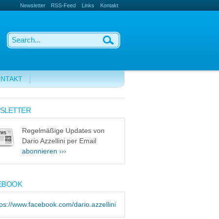
Newsletter
RSS-Feed
Links
Kontakt
NTAKT
SLETTER
Regelmäßige Updates von
Dario Azzellini per Email
abonnieren ›››
EBOOK
tps://www.facebook.com/dario.azzellini