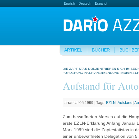
English
Deutsch
Español
ARTIKEL
BÜCHER
BUCHBE
DIE ZAPTISTAS KONZENTRIEREN SICH IM SEC
FORDERUNG NACH ANERKENNUNG INDIANISC
Aufstand für Aut
arranca! 05.1999 |
Tags:
EZLN
Aufstand
Au
Zum bewaffneten Marsch auf die Haupts
erste EZLN-Erklärung Anfang Januar 1
März 1999 sind die Zaptestatistas in 
einer unbewaffneten Delegation von 5