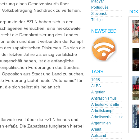
Magyar
setzung eines Gesetzentwurfs über
Português
er Volksbefragung Nachdruck zu verleihen.
DOK
Slovenski
Türkçe
werpunkte der EZLN haben sich in den
geschlagenen Versuchen, eine mexikoweite
NEWSFEED
 steht die Demokratisierung des Landes
g von unten und damit verbunden der Kampf
um des zapatistischen Diskurses. Da sich die
der letzten Jahre als einzig verläßliche
rausgeschält haben, ist die anfängliche
emeinpolitischen Forderungen das Bündnis
TAGS
n Oppositon aus Stadt und Land zu suchen,
1968
ale Forderung lautet heute "Autonomie" für
ALBA
, die sich selbst als indianisch
Algerien
Antifaschismus
Arbeiterkontrolle
n
Arbeitskampf
Arbeitsverhältnisse
tlerweile weit über die EZLN hinaus und
Argentinien
n erfaßt. Die Zapatistas fungierten hierbei
Armut
.
Aufstand