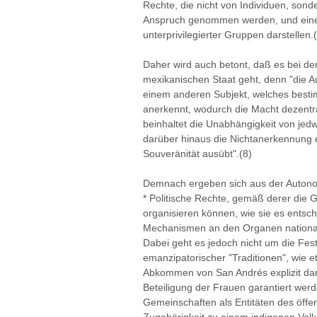
Rechte, die nicht von Individuen, sond
Anspruch genommen werden, und einen
unterprivilegierter Gruppen darstellen.
Daher wird auch betont, daß es bei d
mexikanischen Staat geht, denn "die A
einem anderen Subjekt, welches besti
anerkennt, wodurch die Macht dezentral
beinhaltet die Unabhängigkeit von j
darüber hinaus die Nichtanerkennung ei
Souveränität ausübt".(8)
Demnach ergeben sich aus der Autono
* Politische Rechte, gemäß derer die 
organisieren können, wie sie es entsch
Mechanismen an den Organen national
Dabei geht es jedoch nicht um die Fest
emanzipatorischer "Traditionen", wie 
Abkommen von San Andrés explizit dara
Beteiligung der Frauen garantiert wer
Gemeinschaften als Entitäten des öffen