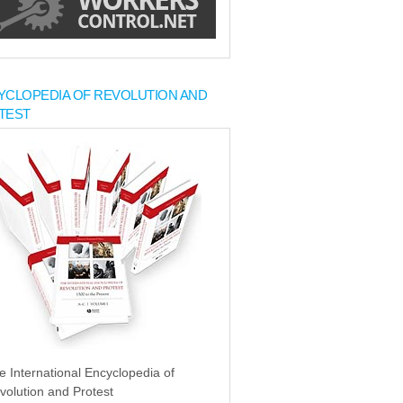
YCLOPEDIA OF REVOLUTION AND
TEST
e International Encyclopedia of
volution and Protest