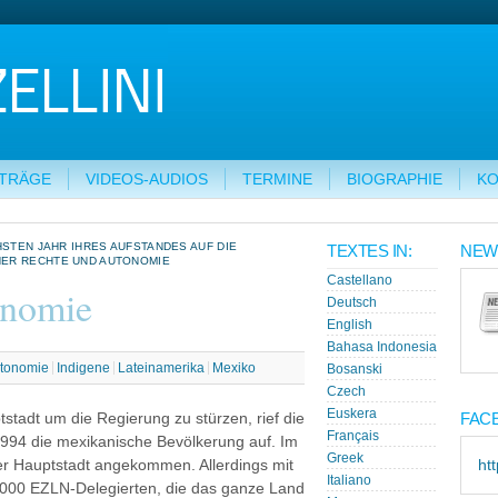
ITRÄGE
VIDEOS-AUDIOS
TERMINE
BIOGRAPHIE
KO
HSTEN JAHR IHRES AUFSTANDES AUF DIE
TEXTES IN:
NEW
HER RECHTE UND AUTONOMIE
Castellano
onomie
Deutsch
English
Bahasa Indonesia
tonomie
Indigene
Lateinamerika
Mexiko
Bosanski
Czech
Euskera
FAC
tadt um die Regierung zu stürzen, rief die
Français
994 die mexikanische Bevölkerung auf. Im
Greek
der Hauptstadt angekommen. Allerdings mit
ht
Italiano
.000 EZLN-Delegierten, die das ganze Land