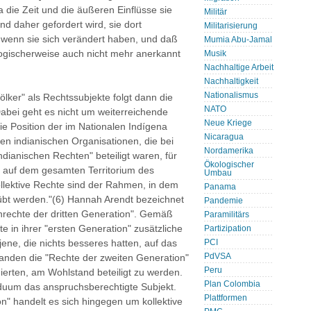
a die Zeit und die äußeren Einflüsse sie
Militär
d daher gefordert wird, sie dort
Militarisierung
 wenn sie sich verändert haben, und daß
Mumia Abu-Jamal
, logischerweise auch nicht mehr anerkannt
Musik
Nachhaltige Arbeit
Nachhaltigkeit
Nationalismus
lker" als Rechtssubjekte folgt dann die
NATO
abei geht es nicht um weiterreichende
Neue Kriege
 die Position der im Nationalen Indígena
Nicaragua
 indianischen Organisationen, die bei
Nordamerika
dianischen Rechten" beteiligt waren, für
Ökologischer
) auf dem gesamten Territorium des
Umbau
ollektive Rechte sind der Rahmen, in dem
Panama
übt werden."(6) Hannah Arendt bezeichnet
Pandemie
nrechte der dritten Generation". Gemäß
Paramilitärs
 in ihrer "ersten Generation" zusätzliche
Partizipation
ene, die nichts besseres hatten, auf das
PCI
PdVSA
tanden die "Rechte der zweiten Generation"
Peru
ierten, am Wohlstand beteiligt zu werden.
Plan Colombia
iduum das anspruchsberechtigte Subjekt.
Plattformen
n" handelt es sich hingegen um kollektive