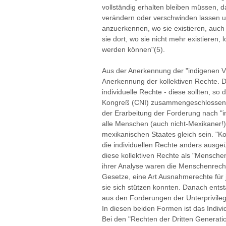
vollständig erhalten bleiben müssen, d
verändern oder verschwinden lassen un
anzuerkennen, wo sie existieren, auch
sie dort, wo sie nicht mehr existieren
werden können"(5).
Aus der Anerkennung der "indigenen Vö
Anerkennung der kollektiven Rechte. D
individuelle Rechte - diese sollten, so
Kongreß (CNI) zusammengeschlossenen
der Erarbeitung der Forderung nach "in
alle Menschen (auch nicht-Mexikaner!
mexikanischen Staates gleich sein. "K
die individuellen Rechte anders ausge
diese kollektiven Rechte als "Mensche
ihrer Analyse waren die Menschenrechte
Gesetze, eine Art Ausnahmerechte für j
sie sich stützen konnten. Danach ents
aus den Forderungen der Unterprivileg
In diesen beiden Formen ist das Indiv
Bei den "Rechten der Dritten Generatio