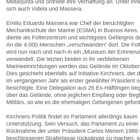
Militärjunta und ordnete ihre Verhaftung an. Unter ih
sich auch Videla und Massera.
Emilio Eduardo Massera war Chef der berüchtigten
Mechanikschule der Marine (ESMA) in Buenos Aires
diente als Folterzentrum und wichtigstes Gefängnis de
An die 4.000 Menschen „verschwanden“ dort. Die Folt
wird nun nach und nach in ein „Museum der Erinneru
verwandelt. Die letzten beiden in ihr verbliebenen
Marineeinrichtungen werden das Gelände im Oktober
Dies geschieht ebenfalls auf Initiative Kirchners, der
im vergangenen Jahr als erster gewählter Präsident s
besichtigte. Eine Delegation aus 26 Ex-Häftlingen begl
über das Gelände, ohne jeglichen Empfang oder Begl
Militärs, so wie es die ehemaligen Gefangenen geford
Kirchners Politik findet im Parlament allerdings kaum
Unterstützung. Sein Versuch, das Parlament zu einer
Rücknahme der unter Präsident Carlos Menem 1989
beschlossenen Straferlasse rückgängig zu machen, sc