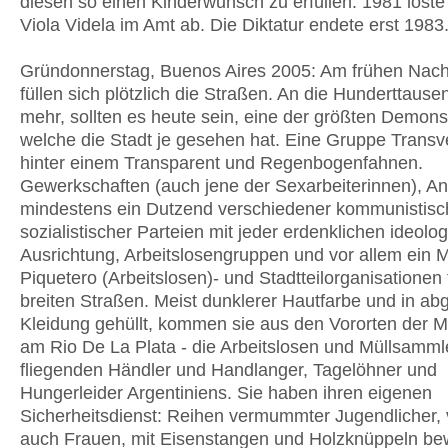
diesen so einen Kinderwunsch zu erfüllen. 1981 löst
Viola Videla im Amt ab. Die Diktatur endete erst 1983
Gründonnerstag, Buenos Aires 2005: Am frühen Nach
füllen sich plötzlich die Straßen. An die Hunderttausen
mehr, sollten es heute sein, eine der größten Demons
welche die Stadt je gesehen hat. Eine Gruppe Transve
hinter einem Transparent und Regenbogenfahnen.
Gewerkschaften (auch jene der Sexarbeiterinnen), An
mindestens ein Dutzend verschiedener kommunistisc
sozialistischer Parteien mit jeder erdenklichen ideolo
Ausrichtung, Arbeitslosengruppen und vor allem ein 
Piquetero (Arbeitslosen)- und Stadtteilorganisationen 
breiten Straßen. Meist dunklerer Hautfarbe und in ab
Kleidung gehüllt, kommen sie aus den Vororten der M
am Rio De La Plata - die Arbeitslosen und Müllsammle
fliegenden Händler und Handlanger, Tagelöhner und
Hungerleider Argentiniens. Sie haben ihren eigenen
Sicherheitsdienst: Reihen vermummter Jugendlicher, 
auch Frauen, mit Eisenstangen und Holzknüppeln bew