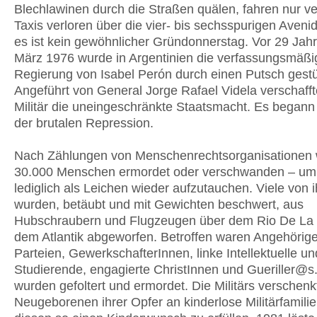
Blechlawinen durch die Straßen quälen, fahren nur ve
Taxis verloren über die vier- bis sechsspurigen Aveni
es ist kein gewöhnlicher Gründonnerstag. Vor 29 Jah
März 1976 wurde in Argentinien die verfassungsmäßi
Regierung von Isabel Perón durch einen Putsch gestü
Angeführt von General Jorge Rafael Videla verschafft
Militär die uneingeschränkte Staatsmacht. Es begann 
der brutalen Repression.
Nach Zählungen von Menschenrechtsorganisationen
30.000 Menschen ermordet oder verschwanden – um 
lediglich als Leichen wieder aufzutauchen. Viele von 
wurden, betäubt und mit Gewichten beschwert, aus
Hubschraubern und Flugzeugen über dem Rio De La 
dem Atlantik abgeworfen. Betroffen waren Angehörige
Parteien, GewerkschafterInnen, linke Intellektuelle un
Studierende, engagierte ChristInnen und Gueriller@s.
wurden gefoltert und ermordet. Die Militärs verschenk
Neugeborenen ihrer Opfer an kinderlose Militärfamili