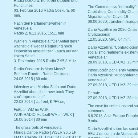
Radia Obskura: Konkrete Utopien und
Punchlines
The Commons vs "normality".
03. Februar 2016 Radia Obskura, 60
Capitalism, Commodity Chain
min.
Migration after Covid-19
08.06.2020, transform! Europe
Nach den Parlamentswahlen in
Venezuela
Dario Azzellini en 2020 Crisis
Radio Z, 8.12.2015, 15:11 min
Civilizacional
12.05.2020, MPL, 64 min.
Wahlen in Venezuela: "Der Anteil derer
wächst, die weder Regierung noch
Dario Azzellini, "Contradiccio
Opposition unterstützen - auch auf der
socialismo realmente existent
linken Seite"
Venezuela"
3. Dezember 2015 Radio Z 95.8 MHz
28.09.2018, UED-UAZ, 13 min
Radia Obskura: Is Marx Muss?
Introducción por Henry Veltme
Berliner Runde - Radia Obskura |
Dario Azzellini: "Autogobierno
24.06.2015 | 60 min.
Venezuela"
27.09.2018, UED-UAZ, 29 min
Interview with Marina Sitrin and Dario
Azzellini about their new book 'They
Debate
can't represent us!'
27.09.2018, UED-UAZ, 38 min
22.08.2014 | Upfront, KPFA.org
The case for commons and so
Fußball-WM im WUK
commons
WUK-RADIO: Fußball-WM im WUK |
8.6.2018, Asia-Europe People
16.06.2014 | 30 min
9 min.
The grassroots of Venezuela
Dario Azzellini sobre las san
Florida Caribe Radio | WSLR 96.5 LP
EEUU en contra de Venezuel
FM | Sarasota, FL, USA | 14.02.2014 | 1h