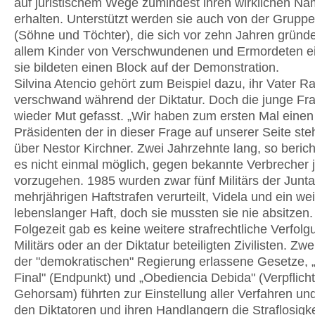
auf juristischem Wege zumindest ihren wirklichen N
erhalten. Unterstützt werden sie auch von der Gruppe
(Söhne und Töchter), die sich vor zehn Jahren gründ
allem Kinder von Verschwundenen und Ermordeten ei
sie bildeten einen Block auf der Demonstration.
Silvina Atencio gehört zum Beispiel dazu, ihr Vater Ra
verschwand während der Diktatur. Doch die junge Fra
wieder Mut gefasst. „Wir haben zum ersten Mal einen
Präsidenten der in dieser Frage auf unserer Seite steh
über Nestor Kirchner. Zwei Jahrzehnte lang, so berich
es nicht einmal möglich, gegen bekannte Verbrecher j
vorzugehen. 1985 wurden zwar fünf Militärs der Junta
mehrjährigen Haftstrafen verurteilt, Videla und ein wei
lebenslanger Haft, doch sie mussten sie nie absitzen.
Folgezeit gab es keine weitere strafrechtliche Verfolg
Militärs oder an der Diktatur beteiligten Zivilisten. Zw
der "demokratischen" Regierung erlassene Gesetze, 
Final" (Endpunkt) und „Obediencia Debida" (Verpflich
Gehorsam) führten zur Einstellung aller Verfahren un
den Diktatoren und ihren Handlangern die Straflosigke