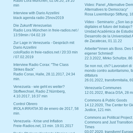
Radio Lora München, 02.06.20, 19:10
Video: Panel „Alternative Dem
min
Alternatives to Democracy“
Interview with Dario Azzellini
Rosa Luxemburgo Stiftung, 1
black agenda radio 25nov2019
Vídeo - Seminario: ¿Son las p
Die Zukunft Venezuelas
digitales el futuro del trabajo?
Radio Lora München in freie-radios.net /
Unidad Académica de Estudio
13:59min / 04.02.19
Desarrollo de la Universidad
de Zacatecas, 01.11.22
Zur Lage in Venezuela - Gespräch mit
Dario Azzellini
Arbeiter*innen als Boss. Des
coloRadio in freie-radios.net / 20:33 min
eigener Schmied!
/ 07.02.2019
22.3.2022, Mirko Schultze, 86
Interview Radio Corax: "The Class
Se non noi, chi? Lavoratori di t
Strikes Back"
mondo contro autoritarismo, f
Radio Corax, Halle, 28.11.2017, 24:34
dittatura
min.
26.01.2022, transformitalia, 6
Venezuela - wie geht es weiter?
Venezuela Communes
Stoffwechsel, Radio Z Nürnberg,
12.01.2022, Ithaca DSA, 28 m
4.10.2017, 16:37 min
Commons & Public Goods
Control Obrero
14.12.2020, The Center for Gl
IROLA IRRATIA 30 de enero de 2017, 58
Justice, 121 min.
min.
Commons as Political Project:
Venezuela - Krise und Inflation
Commons and Just Transition
Freie-Radios.net, 13 min. 19.01.2017
Times
03.07.2020, transform! Europe