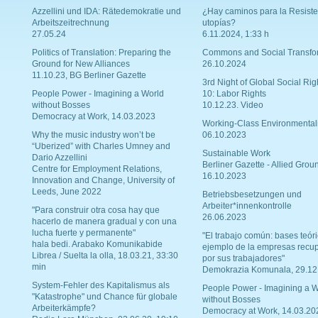
Azzellini und IDA: Rätedemokratie und
¿Hay caminos para la Resiste
Arbeitszeitrechnung
utopías?
27.05.24
6.11.2024, 1:33 h
Politics of Translation: Preparing the
Commons and Social Transfo
Ground for New Alliances
26.10.2024
11.10.23, BG Berliner Gazette
3rd Night of Global Social Rig
People Power - Imagining a World
10: Labor Rights
without Bosses
10.12.23. Video
Democracy at Work, 14.03.2023
Working-Class Environmental
Why the music industry won’t be
06.10.2023
“Uberized” with Charles Umney and
Sustainable Work
Dario Azzellini
Berliner Gazette - Allied Grou
Centre for Employment Relations,
16.10.2023
Innovation and Change, University of
Leeds, June 2022
Betriebsbesetzungen und
Arbeiter*innenkontrolle
"Para construir otra cosa hay que
26.06.2023
hacerlo de manera gradual y con una
lucha fuerte y permanente"
"El trabajo común: bases teóri
hala bedi. Arabako Komunikabide
ejemplo de la empresas recu
Librea / Suelta la olla, 18.03.21, 33:30
por sus trabajadores"
min
Demokrazia Komunala, 29.12
System-Fehler des Kapitalismus als
People Power - Imagining a W
"Katastrophe" und Chance für globale
without Bosses
Arbeiterkämpfe?
Democracy at Work, 14.03.20