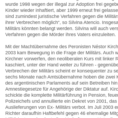
wurde 1998 wegen der illegal zur Adoption frei gege
Kinder wieder inhaftiert, aber 1999 erneut frei gelass
sind zumindest juristische Verfahren gegen die Militä
ihrer Verbrechen möglich“, so Silvina Atencio. Insges
Militärs könnten belangt werden. Silvina will auch ver
Verfahren gegen die Mörder ihres Vaters einzuleiten.
Mit der Machtübernahme des Peronisten Néstor Kirch
2003 kam Bewegung in die Frage der Militärs. Auch w
Kirchner vorwerfen, den neoliberalen Kurs mit linker 
kaschiert, unter der Hand weiter zu führen - gegenüb
Verbrechen der Militärs scheint er konsequenter zu s
sechs Monate nach Amtsübernahme hoben die zwei
des argentinischen Parlaments auf sein Betreiben hin
Amnestiegesetze für Angehörige der Diktatur auf. Kir
schickte die komplette Militärführung in Pension, feue
Polizeichefs und annullierte ein Dekret von 2001, das
Auslieferungen von Ex- Militärs verbot. Im Juli 2003 er
Richter daraufhin Haftbefehl gegen 46 ehemalige Mitg