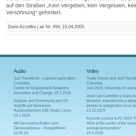
auf den Straßen „Kein Vergeben, kein Vergessen, kei
Versöhnung“ gefordert.
Dario Azzellini | ak Nr. 494, 15.04.2005
Audio
Video
Just Transitions - a global exploration:
Trade Unions and Just Transit
Colombia
Colombia
Centre for Employment Relations,
Juni 2025, University of Leed
Innovation and Change, 26.1.2026
Josè Luis Carretero y Dario Az
Analyse und Einordnung des US-
Modelos, experiencias y deba
Angriffs auf Venezuela
pensar la autogestión en el si
Radiozwitschern #39, Radio Corax
13.12.2025
10.1.2026
Keynote Lecture ILPC 2025 "P
Mit Genossenschaften zum
Work at the centre of the socio
Ökosozialismus – Perspektiven
ecological transition"
21.05.24
25.4.2025