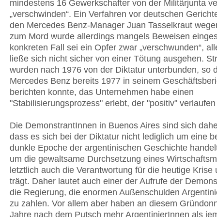
mindestens 16 Gewerkschafter von der Militärjunta v
„verschwinden“. Ein Verfahren vor deutschen Gerich
den Mercedes Benz-Manager Juan Tasselkraut wegen
zum Mord wurde allerdings mangels Beweisen eingest
konkreten Fall sei ein Opfer zwar „verschwunden“, all
ließe sich nicht sicher von einer Tötung ausgehen. St
wurden nach 1976 von der Diktatur unterbunden, so 
Mercedes Benz bereits 1977 in seinem Geschäftsberi
berichten konnte, das Unternehmen habe einen
"Stabilisierungsprozess" erlebt, der "positiv" verlaufen 
Die DemonstrantInnen in Buenos Aires sind sich dah
dass es sich bei der Diktatur nicht lediglich um eine 
dunkle Epoche der argentinischen Geschichte handel
um die gewaltsame Durchsetzung eines Wirtschaftsm
letztlich auch die Verantwortung für die heutige Krise
trägt. Daher lautet auch einer der Aufrufe der Demons
die Regierung, die enormen Außenschulden Argentini
zu zahlen. Vor allem aber haben an diesem Gründon
Jahre nach dem Putsch mehr ArgentinierInnen als je