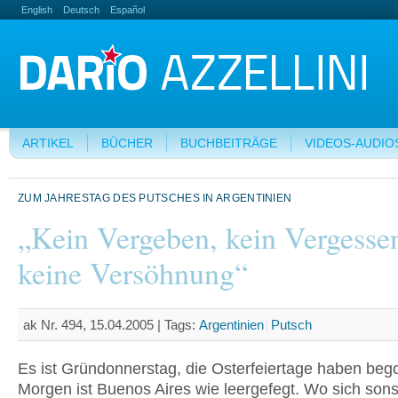
English
Deutsch
Español
ARTIKEL
BÜCHER
BUCHBEITRÄGE
VIDEOS-AUDIO
ZUM JAHRESTAG DES PUTSCHES IN ARGENTINIEN
„Kein Vergeben, kein Vergesse
keine Versöhnung“
ak Nr. 494, 15.04.2005 |
Tags:
Argentinien
Putsch
Es ist Gründonnerstag, die Osterfeiertage haben be
Morgen ist Buenos Aires wie leergefegt. Wo sich sons