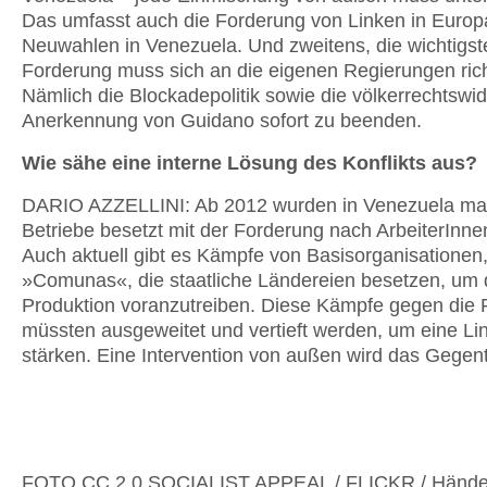
Das umfasst auch die Forderung von Linken in Europ
Neuwahlen in Venezuela. Und zweitens, die wichtigst
Forderung muss sich an die eige­nen Regierungen ric
Nämlich die Blo­ckadepolitik sowie die völkerrechtswid
Anerkennung von Guidano sofort zu been­den.
Wie sähe eine interne Lösung des Kon­flikts aus?
DARIO AZZELLINI: Ab 2012 wurden in Venezuela ma
Betriebe besetzt mit der Forderung nach ArbeiterInnen
Auch aktuell gibt es Kämpfe von Basisorga­nisationen
»Comunas«, die staatliche Ländereien besetzen, um 
Produktion voranzutreiben. Diese Kämpfe gegen die 
müssten ausgeweitet und ver­tieft werden, um eine Li
stärken. Eine Intervention von außen wird das Gegent
FOTO CC 2.0 SOCIALIST APPEAL / FLICKR / Hände