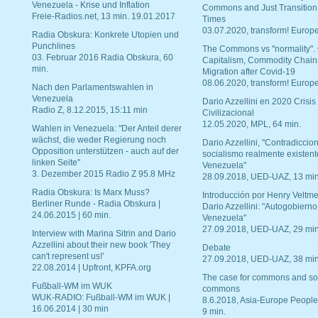
Venezuela - Krise und Inflation
Commons and Just Transition
Freie-Radios.net, 13 min. 19.01.2017
Times
03.07.2020, transform! Europe
Radia Obskura: Konkrete Utopien und
Punchlines
The Commons vs "normality".
03. Februar 2016 Radia Obskura, 60
Capitalism, Commodity Chain
min.
Migration after Covid-19
08.06.2020, transform! Europe
Nach den Parlamentswahlen in
Venezuela
Dario Azzellini en 2020 Crisis
Radio Z, 8.12.2015, 15:11 min
Civilizacional
12.05.2020, MPL, 64 min.
Wahlen in Venezuela: "Der Anteil derer
wächst, die weder Regierung noch
Dario Azzellini, "Contradiccio
Opposition unterstützen - auch auf der
socialismo realmente existent
linken Seite"
Venezuela"
3. Dezember 2015 Radio Z 95.8 MHz
28.09.2018, UED-UAZ, 13 min
Radia Obskura: Is Marx Muss?
Introducción por Henry Veltme
Berliner Runde - Radia Obskura |
Dario Azzellini: "Autogobierno
24.06.2015 | 60 min.
Venezuela"
27.09.2018, UED-UAZ, 29 min
Interview with Marina Sitrin and Dario
Azzellini about their new book 'They
Debate
can't represent us!'
27.09.2018, UED-UAZ, 38 min
22.08.2014 | Upfront, KPFA.org
The case for commons and so
Fußball-WM im WUK
commons
WUK-RADIO: Fußball-WM im WUK |
8.6.2018, Asia-Europe People
16.06.2014 | 30 min
9 min.