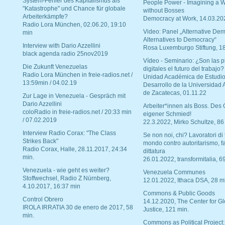
System-Fehler des Kapitalismus als
People Power - Imagining a W
"Katastrophe" und Chance für globale
without Bosses
Arbeiterkämpfe?
Democracy at Work, 14.03.20
Radio Lora München, 02.06.20, 19:10
Video: Panel „Alternative Dem
min
Alternatives to Democracy“
Interview with Dario Azzellini
Rosa Luxemburgo Stiftung, 1
black agenda radio 25nov2019
Vídeo - Seminario: ¿Son las p
Die Zukunft Venezuelas
digitales el futuro del trabajo?
Radio Lora München in freie-radios.net /
Unidad Académica de Estudio
13:59min / 04.02.19
Desarrollo de la Universidad
de Zacatecas, 01.11.22
Zur Lage in Venezuela - Gespräch mit
Dario Azzellini
Arbeiter*innen als Boss. Des
coloRadio in freie-radios.net / 20:33 min
eigener Schmied!
/ 07.02.2019
22.3.2022, Mirko Schultze, 86
Interview Radio Corax: "The Class
Se non noi, chi? Lavoratori di t
Strikes Back"
mondo contro autoritarismo, f
Radio Corax, Halle, 28.11.2017, 24:34
dittatura
min.
26.01.2022, transformitalia, 6
Venezuela - wie geht es weiter?
Venezuela Communes
Stoffwechsel, Radio Z Nürnberg,
12.01.2022, Ithaca DSA, 28 m
4.10.2017, 16:37 min
Commons & Public Goods
Control Obrero
14.12.2020, The Center for Gl
IROLA IRRATIA 30 de enero de 2017, 58
Justice, 121 min.
min.
Commons as Political Project: