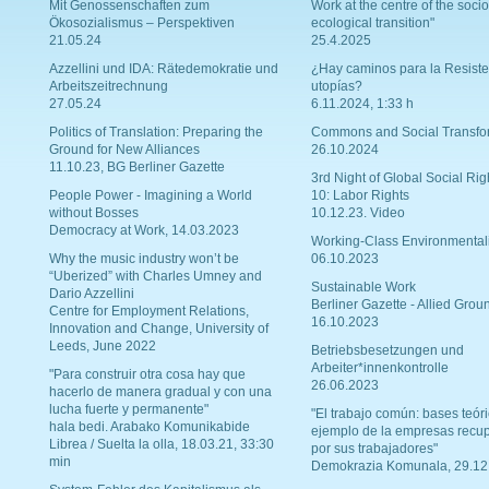
Mit Genossenschaften zum
Work at the centre of the socio
Ökosozialismus – Perspektiven
ecological transition"
21.05.24
25.4.2025
Azzellini und IDA: Rätedemokratie und
¿Hay caminos para la Resiste
Arbeitszeitrechnung
utopías?
27.05.24
6.11.2024, 1:33 h
Politics of Translation: Preparing the
Commons and Social Transfo
Ground for New Alliances
26.10.2024
11.10.23, BG Berliner Gazette
3rd Night of Global Social Rig
People Power - Imagining a World
10: Labor Rights
without Bosses
10.12.23. Video
Democracy at Work, 14.03.2023
Working-Class Environmental
Why the music industry won’t be
06.10.2023
“Uberized” with Charles Umney and
Sustainable Work
Dario Azzellini
Berliner Gazette - Allied Grou
Centre for Employment Relations,
16.10.2023
Innovation and Change, University of
Leeds, June 2022
Betriebsbesetzungen und
Arbeiter*innenkontrolle
"Para construir otra cosa hay que
26.06.2023
hacerlo de manera gradual y con una
lucha fuerte y permanente"
"El trabajo común: bases teóri
hala bedi. Arabako Komunikabide
ejemplo de la empresas recu
Librea / Suelta la olla, 18.03.21, 33:30
por sus trabajadores"
min
Demokrazia Komunala, 29.12