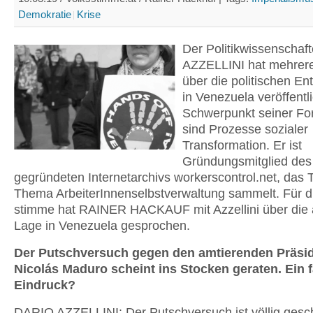
Demokratie
Krise
Der Politikwissenschaf
AZZELLINI hat meh­rer
über die politischen En
in Venezuela veröffentli
Schwerpunkt seiner Fo
sind Prozesse sozialer
Transformation. Er ist
Gründungsmitglied des
gegründeten Internetar­chivs workerscontrol.net, das
Thema Arbei­terInnenselbstverwaltung sammelt. Für d
stimme hat RAINER HACKAUF mit Azzellini über die 
Lage in Venezuela gesprochen.
Der Putschversuch gegen den amtieren­den Präsi
Nicolás Maduro scheint ins Stocken geraten. Ein 
Ein­druck?
DARIO AZZELLINI: Der Putschversuch ist völlig gesch