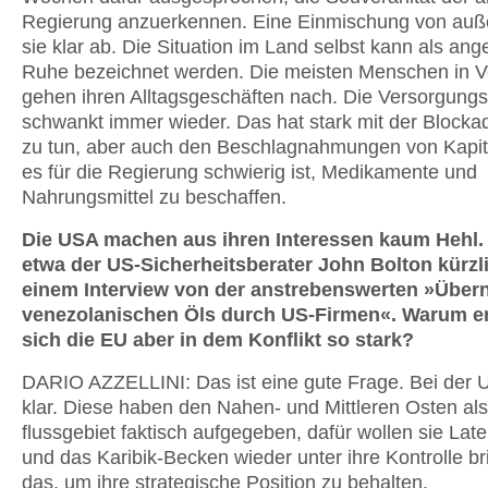
Regierung anzuerken­nen. Eine Einmischung von auß
sie klar ab. Die Situation im Land selbst kann als an
Ruhe bezeichnet werden. Die meisten Menschen in V
gehen ihren Alltagsgeschäften nach. Die Versorgungs
schwankt immer wieder. Das hat stark mit der Blockade
zu tun, aber auch den Beschlag­nahmungen von Kapit
es für die Regierung schwierig ist, Medikamente und
Nahrungsmittel zu beschaffen.
Die USA machen aus ihren Interessen kaum Hehl.
etwa der US-Sicherheitsberater John Bolton kürzli
einem Interview von der anstrebens­werten »Übe
venezolani­schen Öls durch US-Firmen«. Warum e
sich die EU aber in dem Kon­flikt so stark?
DARIO AZZELLINI: Das ist eine gute Frage. Bei der U
klar. Diese haben den Nahen- und Mittleren Osten als
flussgebiet faktisch aufgegeben, dafür wol­len sie Lat
und das Karibik-Becken wieder unter ihre Kontrolle bri
das, um ihre strategische Position zu behalten.