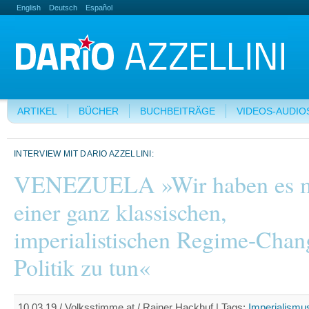
English
Deutsch
Español
ARTIKEL
BÜCHER
BUCHBEITRÄGE
VIDEOS-AUDIO
INTERVIEW MIT DARIO AZZELLINI:
VENEZUELA »Wir haben es m
einer ganz klassischen,
imperialistischen Regime-Chan
Politik zu tun«
10.03.19 / Volksstimme.at / Rainer Hackhuf |
Tags:
Imperialismu