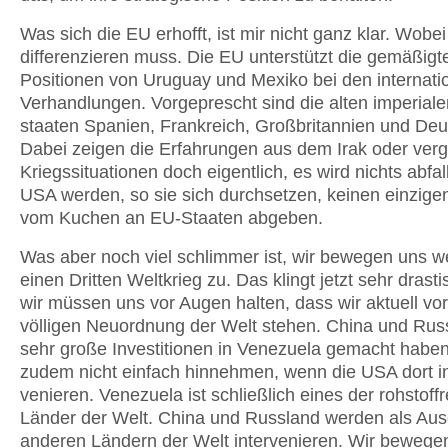
Was sich die EU erhofft, ist mir nicht ganz klar. Wobe
differenzieren muss. Die EU unterstützt die gemäßigt
Positionen von Uruguay und Mexiko bei den internati
Verhandlungen. Vor­geprescht sind die alten imperial
staaten Spanien, Frankreich, Großbritan­nien und Deu
Dabei zeigen die Erfahrungen aus dem Irak oder verg
Kriegssituationen doch eigentlich, es wird nichts abfal
USA werden, so sie sich durchsetzen, keinen einzige
vom Kuchen an EU-Staaten abgeben.
Was aber noch viel schlimmer ist, wir bewegen uns we
einen Dritten Welt­krieg zu. Das klingt jetzt sehr drast
wir müssen uns vor Augen halten, dass wir aktuell vor
völligen Neuord­nung der Welt stehen. China und Russ
sehr große Investitionen in Venezuela gemacht habe
zudem nicht ein­fach hinnehmen, wenn die USA dort in
venieren. Venezuela ist schließlich eines der rohstoff
Länder der Welt. China und Russland werden als Ausg
anderen Ländern der Welt intervenieren. Wir bewege