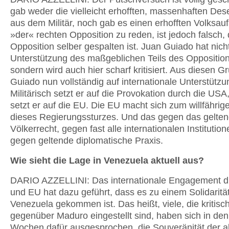
gab weder die viel­leicht erhofften, massenhaften Des
aus dem Militär, noch gab es einen erhoff­ten Volksau
»der« rechten Opposition zu reden, ist jedoch falsch, 
Opposition selber gespalten ist. Juan Guiado hat nich
Unterstützung des maßgeblichen Teils des Oppositions
sondern wird auch hier scharf kriti­siert. Aus diesen G
Guiado nun vollständig auf internationale Unterstüt­zu
Militärisch setzt er auf die Provoka­tion durch die USA,
setzt er auf die EU. Die EU macht sich zum willfährig
dieses Regierungssturzes. Und das gegen das gelte
Völkerrecht, gegen fast alle internationalen Institutio
gegen geltende diplomatische Praxis.
Wie sieht die Lage in Venezuela aktuell aus?
DARIO AZZELLINI: Das internationale Engagement 
und EU hat dazu geführt, dass es zu einem Solidarität
Venezuela gekommen ist. Das heißt, viele, die kritisc
gegenüber Maduro einge­stellt sind, haben sich in den
Wochen dafür ausgesprochen, die Souverä­nität der a