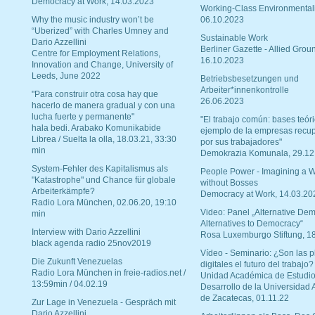
Democracy at Work, 14.03.2023
Working-Class Environmental
Why the music industry won’t be
06.10.2023
“Uberized” with Charles Umney and
Sustainable Work
Dario Azzellini
Berliner Gazette - Allied Grou
Centre for Employment Relations,
16.10.2023
Innovation and Change, University of
Leeds, June 2022
Betriebsbesetzungen und
Arbeiter*innenkontrolle
"Para construir otra cosa hay que
26.06.2023
hacerlo de manera gradual y con una
lucha fuerte y permanente"
"El trabajo común: bases teóri
hala bedi. Arabako Komunikabide
ejemplo de la empresas recu
Librea / Suelta la olla, 18.03.21, 33:30
por sus trabajadores"
min
Demokrazia Komunala, 29.12
System-Fehler des Kapitalismus als
People Power - Imagining a W
"Katastrophe" und Chance für globale
without Bosses
Arbeiterkämpfe?
Democracy at Work, 14.03.20
Radio Lora München, 02.06.20, 19:10
Video: Panel „Alternative Dem
min
Alternatives to Democracy“
Interview with Dario Azzellini
Rosa Luxemburgo Stiftung, 1
black agenda radio 25nov2019
Vídeo - Seminario: ¿Son las p
Die Zukunft Venezuelas
digitales el futuro del trabajo?
Radio Lora München in freie-radios.net /
Unidad Académica de Estudio
13:59min / 04.02.19
Desarrollo de la Universidad
de Zacatecas, 01.11.22
Zur Lage in Venezuela - Gespräch mit
Dario Azzellini