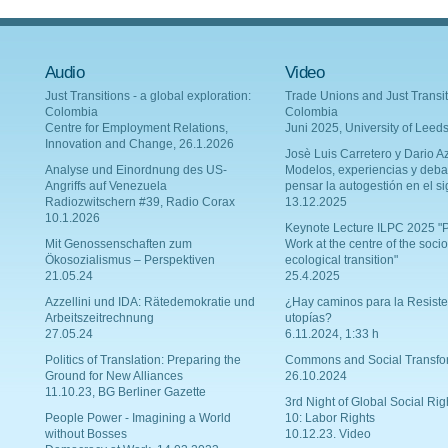
Audio
Video
Just Transitions - a global exploration:
Trade Unions and Just Transit
Colombia
Colombia
Centre for Employment Relations,
Juni 2025, University of Leed
Innovation and Change, 26.1.2026
Josè Luis Carretero y Dario Az
Analyse und Einordnung des US-
Modelos, experiencias y deba
Angriffs auf Venezuela
pensar la autogestión en el si
Radiozwitschern #39, Radio Corax
13.12.2025
10.1.2026
Keynote Lecture ILPC 2025 "P
Mit Genossenschaften zum
Work at the centre of the socio
Ökosozialismus – Perspektiven
ecological transition"
21.05.24
25.4.2025
Azzellini und IDA: Rätedemokratie und
¿Hay caminos para la Resiste
Arbeitszeitrechnung
utopías?
27.05.24
6.11.2024, 1:33 h
Politics of Translation: Preparing the
Commons and Social Transfo
Ground for New Alliances
26.10.2024
11.10.23, BG Berliner Gazette
3rd Night of Global Social Rig
People Power - Imagining a World
10: Labor Rights
without Bosses
10.12.23. Video