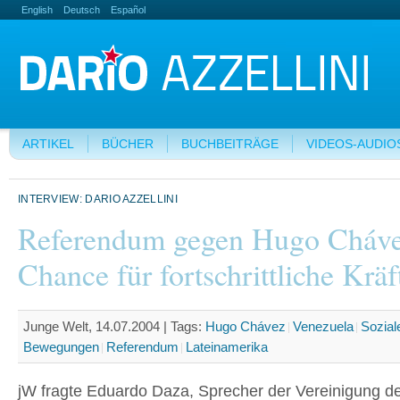
English
Deutsch
Español
ARTIKEL
BÜCHER
BUCHBEITRÄGE
VIDEOS-AUDIO
INTERVIEW: DARIO AZZELLINI
Referendum gegen Hugo Cháve
Chance für fortschrittliche Kräf
Junge Welt, 14.07.2004 |
Tags:
Hugo Chávez
Venezuela
Sozial
Bewegungen
Referendum
Lateinamerika
jW fragte Eduardo Daza, Sprecher der Vereinigung de