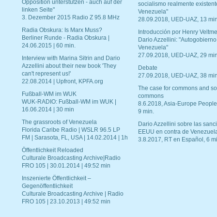
Opposition unterstützen - auch auf der
socialismo realmente existent
linken Seite"
Venezuela"
3. Dezember 2015 Radio Z 95.8 MHz
28.09.2018, UED-UAZ, 13 min
Radia Obskura: Is Marx Muss?
Introducción por Henry Veltme
Berliner Runde - Radia Obskura |
Dario Azzellini: "Autogobierno
24.06.2015 | 60 min.
Venezuela"
27.09.2018, UED-UAZ, 29 min
Interview with Marina Sitrin and Dario
Azzellini about their new book 'They
Debate
can't represent us!'
27.09.2018, UED-UAZ, 38 min
22.08.2014 | Upfront, KPFA.org
The case for commons and so
Fußball-WM im WUK
commons
WUK-RADIO: Fußball-WM im WUK |
8.6.2018, Asia-Europe People
16.06.2014 | 30 min
9 min.
The grassroots of Venezuela
Dario Azzellini sobre las san
Florida Caribe Radio | WSLR 96.5 LP
EEUU en contra de Venezuel
FM | Sarasota, FL, USA | 14.02.2014 | 1h
3.8.2017, RT en Español, 6 mi
Öffentlichkeit Reloaded
Culturale Broadcasting Archive|Radio
FRO 105 | 30.01.2014 | 49:52 min
Inszenierte Öffentlichkeit –
Gegenöffentlichkeit
Culturale Broadcasting Archive | Radio
FRO 105 | 23.10.2013 | 49:52 min