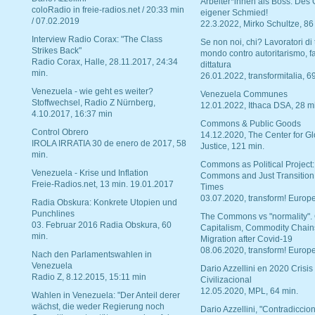
Arbeiter*innen als Boss. Des
coloRadio in freie-radios.net / 20:33 min
eigener Schmied!
/ 07.02.2019
22.3.2022, Mirko Schultze, 86
Interview Radio Corax: "The Class
Se non noi, chi? Lavoratori di t
Strikes Back"
mondo contro autoritarismo, f
Radio Corax, Halle, 28.11.2017, 24:34
dittatura
min.
26.01.2022, transformitalia, 6
Venezuela - wie geht es weiter?
Venezuela Communes
Stoffwechsel, Radio Z Nürnberg,
12.01.2022, Ithaca DSA, 28 m
4.10.2017, 16:37 min
Commons & Public Goods
Control Obrero
14.12.2020, The Center for Gl
IROLA IRRATIA 30 de enero de 2017, 58
Justice, 121 min.
min.
Commons as Political Project:
Venezuela - Krise und Inflation
Commons and Just Transition
Freie-Radios.net, 13 min. 19.01.2017
Times
03.07.2020, transform! Europe
Radia Obskura: Konkrete Utopien und
Punchlines
The Commons vs "normality".
03. Februar 2016 Radia Obskura, 60
Capitalism, Commodity Chain
min.
Migration after Covid-19
08.06.2020, transform! Europe
Nach den Parlamentswahlen in
Venezuela
Dario Azzellini en 2020 Crisis
Radio Z, 8.12.2015, 15:11 min
Civilizacional
12.05.2020, MPL, 64 min.
Wahlen in Venezuela: "Der Anteil derer
wächst, die weder Regierung noch
Dario Azzellini, "Contradiccio