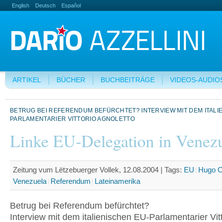
English
Deutsch
Español
ARTIKEL
BÜCHER
BUCHBEITRÄGE
VIDEOS-AUDIO
BETRUG BEI REFERENDUM BEFÜRCHTET? INTERVIEW MIT DEM ITALI
PARLAMENTARIER VITTORIO AGNOLETTO
Linke EU-Delegation in Venezu
Zeitung vum Lëtzebuerger Vollek, 12.08.2004 |
Tags:
EU
Hugo 
Venezuela
Referendum
Lateinamerika
Betrug bei Referendum befürchtet?
Interview mit dem italienischen EU-Parlamentarier Vit